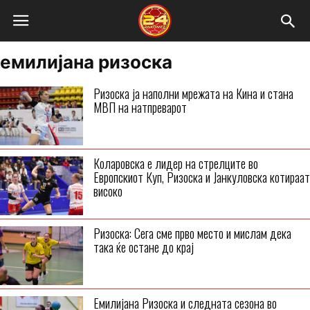
емилијана ризоска
Ризоска ја наполни мрежата на Кина и стана
МВП на натпреварот
Коларовска е лидер на стрелците во
Европскиот Куп, Ризоска и Јанкуловска котираат
високо
Ризоска: Сега сме прво место и мислам дека
така ќе остане до крај
Емилијана Ризоска и следната сезона во