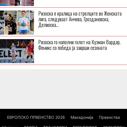
Ризоска e кралица на стрелците во Женската
лига, следуваат Анчева, Гроздановска,
Делиоскa…
Ризоска го наполни голот на Кузман Вардар,
Феникс со победа ја заврши сезоната
ЕВРОПСКО ПРВЕНСТВО 2026
Македонија
Првенства