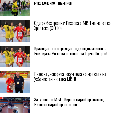
македонскиот шампион
Одигра без грешка: Ризоска е МВП на мечот со
Хрватска (ФОТО)
Кралицата на стрелците оди во шампионот:
Емилијана Ризоска потпиша за Ѓорче Петров!
Ризоска „испорача“ осум гола во мрежата на
Узбекистан и стана МВП!
Затуроска е МВП, Кирова најдобар голман,
Ризоска најдобар стрелец