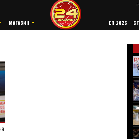
п
МАГАЗИН
ЕП 2026
СТ
на