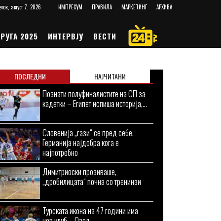
еток, август 7, 2026
ИМПРЕСУМ
ПРАВИЛА
МАРКЕТИНГ
АРХИВА
РУГА 2025
ИНТЕРВЈУ
ВЕСТИ
ПОСЛЕДНИ
НАЈЧИТАНИ
Познати полуфиналистите на СП за
кадетки – Египет испиша историја,...
Словенија „гази“ се пред себе,
Германија најдобра кога е
најпотребно
Димитриоски прозиваше,
„дробилицата“ почна со тренинзи
Турската икона на 47 години има
нов клуб – Озел...