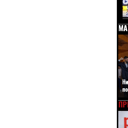
МА
Ни
по
ПР