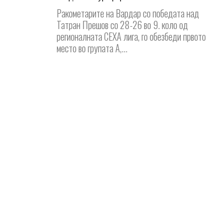
Ракометарите на Вардар со победата над
Татран Прешов со 28-26 во 9. коло од
регионалната СЕХА лига, го обезбеди првото
место во групата А,...