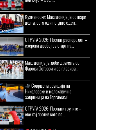
Кузманоски: Македонија ја оствари
целта, сега оди по уште еден...
СТРУГА 2026: Познат распоредот –
езерски двобој за старт на...
Македонија ја доби драмата со
Фарски Острови и се пласира...
Совршена реакција на
Николовски и молскавична
завршница на Ѓоргиески!
СТРУГА 2026: Познати групите –
еве кој против кого по...