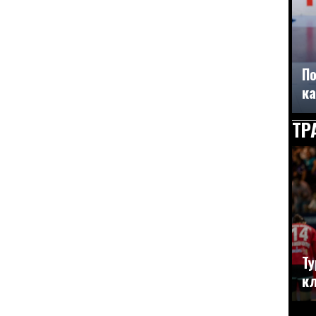
По
ка
ТР
Ту
кл