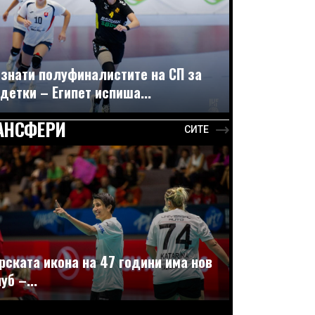
знати полуфиналистите на СП за
детки – Египет испиша...
АНСФЕРИ
СИТЕ
рската икона на 47 години има нов
уб –...