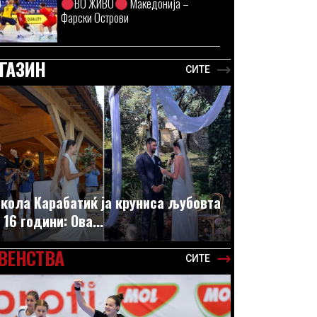
ВО ЖИВО
Македонија –
Фарски Острови
ГАЗИН
СИТЕ
кола Карабатиќ ја круниса љубовта
 16 години: Ова...
ВЕНСТВА
СИТЕ