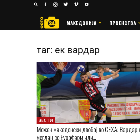
24
РАКОМЕТ
МАКЕДОНИЈА
ПРВЕНСТВА
таг: ек вардар
ВЕСТИ
Можен македонски двобој во СЕХА: Вардар 
мегдан со Еурофарм или...