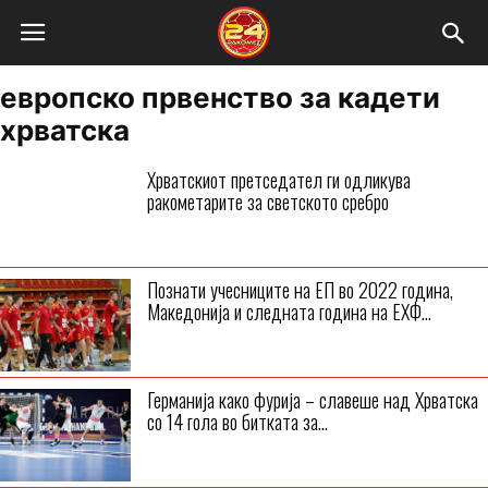
европско првенство за кадети
хрватска
Хрватскиот претседател ги одликува
ракометарите за светското сребро
Познати учесниците на ЕП во 2022 година,
Македонија и следната година на ЕХФ...
Германија како фурија – славеше над Хрватска
со 14 гола во битката за...