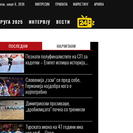
рток, август 6, 2026
ИМПРЕСУМ
ПРАВИЛА
МАРКЕТИНГ
АРХИВА
РУГА 2025
ИНТЕРВЈУ
ВЕСТИ
ПОСЛЕДНИ
НАЈЧИТАНИ
Познати полуфиналистите на СП за
кадетки – Египет испиша историја,...
Словенија „гази“ се пред себе,
Германија најдобра кога е
најпотребно
Димитриоски прозиваше,
„дробилицата“ почна со тренинзи
Турската икона на 47 години има
нов клуб – Озел...