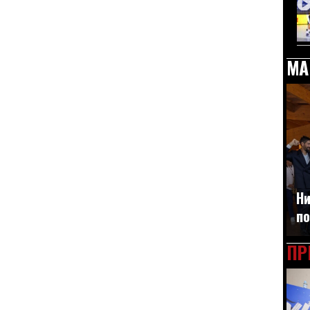
МА
Ни
по
ПР