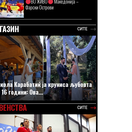
ВО ЖИВО
Македонија –
Фарски Острови
ГАЗИН
СИТЕ
кола Карабатиќ ја круниса љубовта
 16 години: Ова...
ВЕНСТВА
СИТЕ