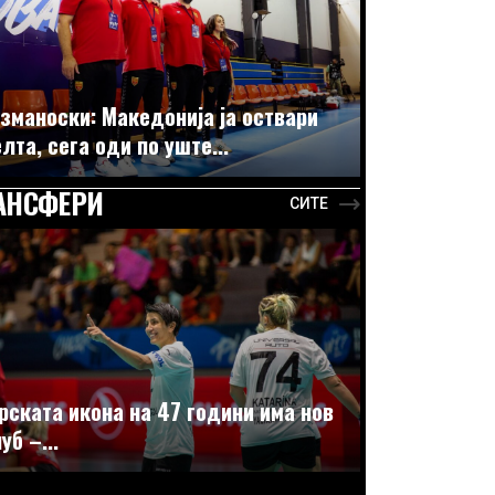
зманоски: Македонија ја оствари
лта, сега оди по уште...
АНСФЕРИ
СИТЕ
рската икона на 47 години има нов
уб –...