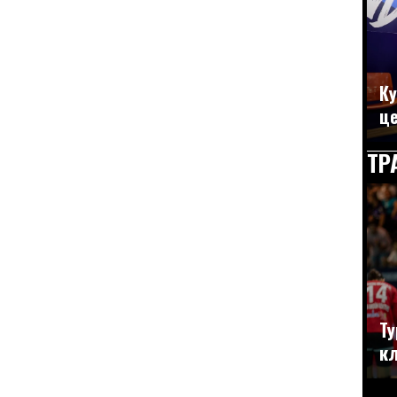
Ку
це
ТР
Ту
кл