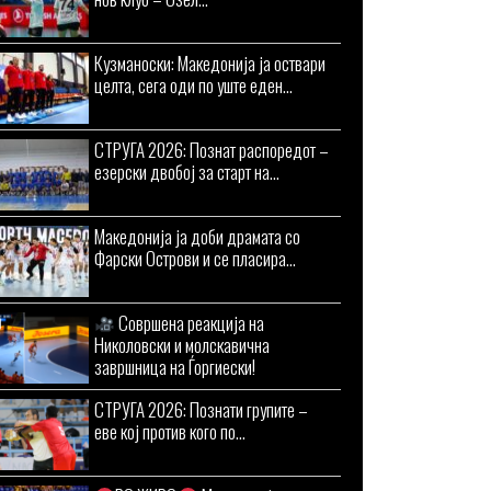
Кузманоски: Македонија ја оствари
целта, сега оди по уште еден...
СТРУГА 2026: Познат распоредот –
езерски двобој за старт на...
Македонија ја доби драмата со
Фарски Острови и се пласира...
Совршена реакција на
Николовски и молскавична
завршница на Ѓоргиески!
СТРУГА 2026: Познати групите –
еве кој против кого по...