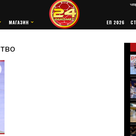
четв
МАГАЗИН
ЕП 2026
СТ
ство