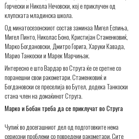
Ѓорчески и Никола Нечовски, кој е приклучен од
клупската младинска школа.
Од минатосезонскиот состав заминаа Мигел Еспиња,
Мигел Пинто, Николас Боно, Кристијан Стаменковиќ,
Марко Богдановски, Дмитро Горига, Харуки Кавада,
Марио Танкоски и Марек Марчињак.
Интересно е што Вардар во Струга ќе се сретне со
поранешни свои ракометари. Стаменковиќ и
Богдановски се преселија во Бутел, додека Танкоски
стана член на домаќинот Струга.
Марко и Бобан треба да се приклучат во Струга
Чупиќ во досегашниот дел од подготовките нема
сериозни проблеми со повредени ракометари. Сите