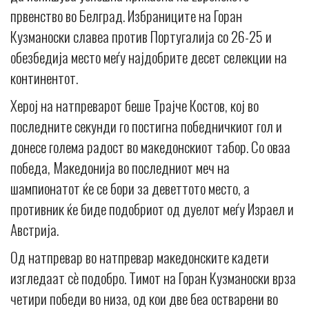
првенство во Белград. Избраниците на Горан
Кузманоски славеа против Португалија со 26-25 и
обезбедија место меѓу најдобрите десет селекции на
континентот.
Херој на натпреварот беше Трајче Костов, кој во
последните секунди го постигна победничкиот гол и
донесе голема радост во македонскиот табор. Со оваа
победа, Македонија во последниот меч на
шампионатот ќе се бори за деветтото место, а
противник ќе биде подобриот од дуелот меѓу Израел и
Австрија.
Од натпревар во натпревар македонските кадети
изгледаат сè подобро. Тимот на Горан Кузманоски врза
четири победи во низа, од кои две беа остварени во