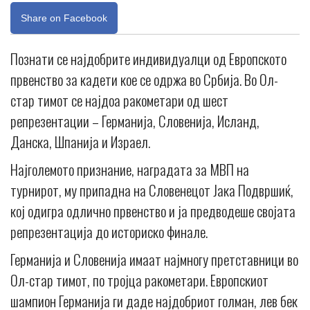
Share on Facebook
Познати се најдобрите индивидуалци од Европското
првенство за кадети кое се одржа во Србија. Во Ол-
стар тимот се најдоа ракометари од шест
репрезентации – Германија, Словенија, Исланд,
Данска, Шпанија и Израел.
Најголемото признание, наградата за МВП на
турнирот, му припадна на Словенецот Јака Подвршиќ,
кој одигра одлично првенство и ја предводеше својата
репрезентација до историско финале.
Германија и Словенија имаат најмногу претставници во
Ол-стар тимот, по тројца ракометари. Европскиот
шампион Германија ги даде најдобриот голман, лев бек