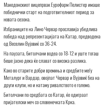
Македонскиот вицепрвак Еурофарм Пелистер имаше
победнички старт на подготвителниот период за
новата сезона.
Избраниците на Лино Червар прославија убедлива
победа над репрезентацијата на Катар, предводена
од Веселин Вујовиќ со 36-24.
На паузата, битолчани водеа со 18-12 и уште тогаш
беше јасно дека ќе слават со висока разлика.
Како во старите добри времиња и средбите меѓу
Металург и Вардар, овојпат Червар и Вујовиќ беа на
други клупи, но и натаму ривалството е големо.
Битолчани по средбата со Катар, ќе одиграат
пријателски меч со словенечката Крка.