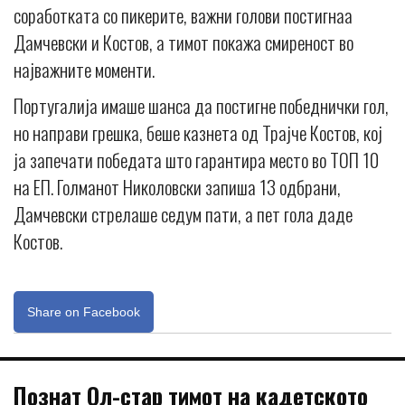
соработката со пикерите, важни голови постигнаа
Дамчевски и Костов, а тимот покажа смиреност во
најважните моменти.
Португалија имаше шанса да постигне победнички гол,
но направи грешка, беше казнета од Трајче Костов, кој
ја запечати победата што гарантира место во ТОП 10
на ЕП. Голманот Николовски запиша 13 одбрани,
Дамчевски стрелаше седум пати, а пет гола даде
Костов.
Share on Facebook
Познат Ол-стар тимот на кадетското