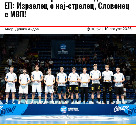
ЕП: Израелец е нај-стрелец, Словенец
е МВП!
| 10 август 2026
Авор: Душко Андов
00:57