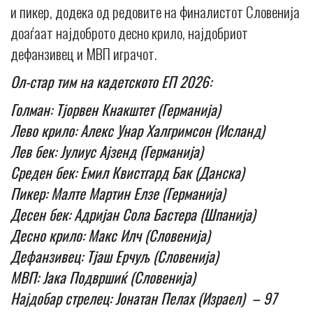
и пикер, додека од редовите на финалистот Словенија
доаѓаат најдоброто десно крило, најдобриот
дефанзивец и МВП играчот.
Ол-стар тим на кадетското ЕП 2026:
Голман: Тјорвен Кнакштет (Германија)
Лево крило: Алекс Унар Халгримсон (Исланд)
Лев бек: Јулиус Ајзенд (Германија)
Среден бек: Емил Квистгард Бак (Данска)
Пикер: Малте Мартин Елзе (Германија)
Десен бек: Адријан Сола Бастера (Шпанија)
Десно крило: Макс Илч (Словенија)
Дефанзивец: Тјаш Ерчуљ (Словенија)
МВП: Јака Подвршиќ (Словенија)
Најдобар стрелец: Јонатан Пелах (Израел) – 97