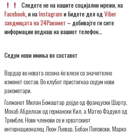
Следете не на нашите социјални мрежи, на
Facebook
, и на
Instagram
и бидете дел од
Viber
заедницата на 24Ракомет
– добивајте ги сите
информации веднаш на вашиот телефон…
Седум нови имиња во составот
Вардар во новата сезона ќе влезе со значително
изменет состав. Во клубот пристигнаа седум нови
ракометари.
Голманот Милан Бомаштар дојде од француски Шартр,
Мохаб Абделхак од германски Кил, а Матео Фадуил од
Трембле. Нови членови се и хрватскиот
интернационалец Леон Љевар, Бобан Поповски, Марко