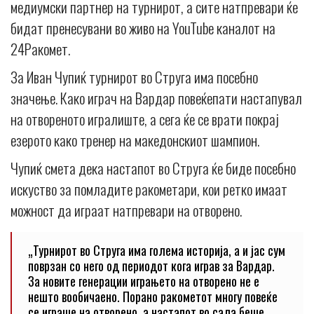
медиумски партнер на турнирот, а сите натпревари ќе
бидат пренесувани во живо на YouTube каналот на
24Ракомет.
За Иван Чупиќ турнирот во Струга има посебно
значење. Како играч на Вардар повеќепати настапувал
на отвореното игралиште, а сега ќе се врати покрај
езерото како тренер на македонскиот шампион.
Чупиќ смета дека настапот во Струга ќе биде посебно
искуство за помладите ракометари, кои ретко имаат
можност да играат натпревари на отворено.
„Турнирот во Струга има голема историја, а и јас сум
поврзан со него од периодот кога играв за Вардар.
За новите генерации играњето на отворено не е
нешто вообичаено. Порано ракометот многу повеќе
се играше на отворено, а настапот во сала беше