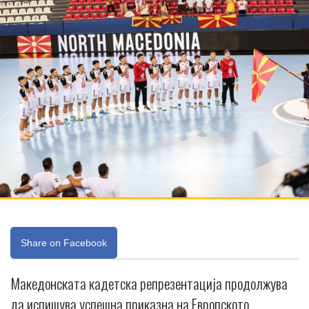
Share on Facebook
Македонската кадетска репрезентација продолжува
да испишува успешна приказна на Европското