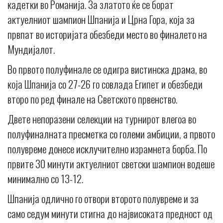
кадетки во Романија. За златото ќе се борат
актуелниот шампион Шпанија и Црна Гора, која за
првпат во историјата обезбеди место во финалето на
Мундијалот.
Во првото полуфинале се одигра вистинска драма, во
која Шпанија со 27-26 го совлада Египет и обезбеди
второ по ред финале на Светското првенство.
Двете непоразени селекции на турнирот влегоа во
полуфиналната пресметка со големи амбиции, а првото
полувреме донесе исклучително израмнета борба. По
првите 30 минути актуелниот светски шампион водеше
минимално со 13-12.
Шпанија одлично го отвори второто полувреме и за
само седум минути стигна до највисоката предност од