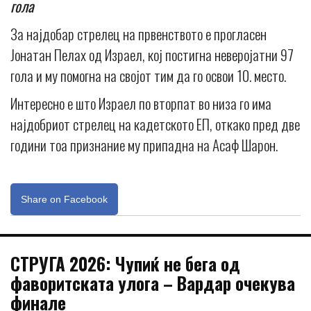
гола
За најдобар стрелец на првенството е прогласен
Јонатан Пелах од Израел, кој постигна неверојатни 97
гола и му помогна на својот тим да го освои 10. место.
Интересно е што Израел по вторпат во низа го има
најдобриот стрелец на кадетското ЕП, откако пред две
години тоа признание му припадна на Асаф Шарон.
Share on Facebook
СТРУГА 2026: Чупиќ не бега од
фаворитската улога – Вардар очекува
финале