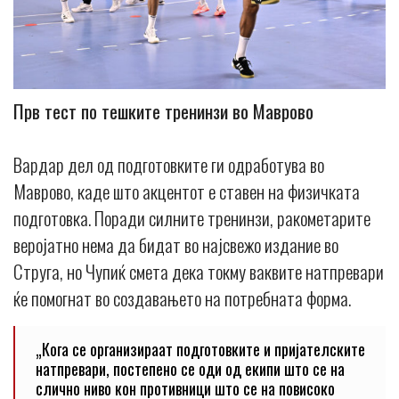
Прв тест по тешките тренинзи во Маврово
Вардар дел од подготовките ги одработува во
Маврово, каде што акцентот е ставен на физичката
подготовка. Поради силните тренинзи, ракометарите
веројатно нема да бидат во најсвежо издание во
Струга, но Чупиќ смета дека токму ваквите натпревари
ќе помогнат во создавањето на потребната форма.
„Кога се организираат подготовките и пријателските
натпревари, постепено се оди од екипи што се на
слично ниво кон противници што се на повисоко