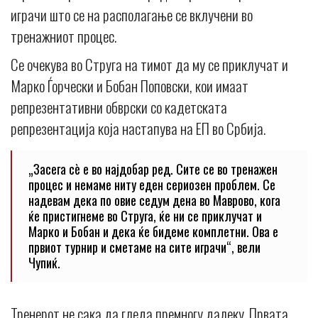
играчи што се на располагање се вклучени во
тренажниот процес.
Се очекува во Струга на тимот да му се приклучат и
Марко Ѓорчески и Бобан Поповски, кои имаат
репрезентативни обврски со кадетската
репрезентација која настапува на ЕП во Србија.
„Засега сè е во најдобар ред. Сите се во тренажен
процес и немаме ниту еден сериозен проблем. Се
надевам дека по овие седум дена во Маврово, кога
ќе пристигнеме во Струга, ќе ни се приклучат и
Марко и Бобан и дека ќе бидеме комплетни. Ова е
првиот турнир и сметаме на сите играчи“, вели
Чупиќ.
Тренерот не сака да гледа премногу далеку. Првата