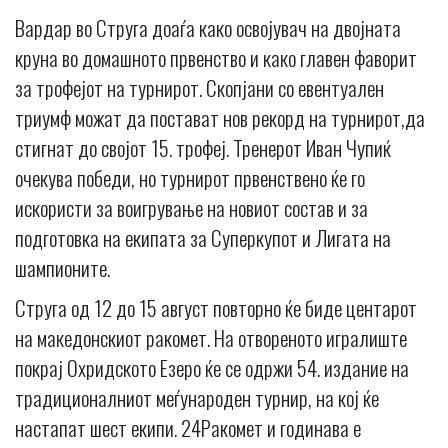
Вардар во Струга доаѓа како освојувач на двојната
круна во домашното првенство и како главен фаворит
за трофејот на турнирот. Скопјани со евентуален
триумф можат да постават нов рекорд на турнирот,да
стигнат до својот 15. трофеј. Тренерот Иван Чупиќ
очекува победи, но турнирот првенствено ќе го
искористи за воигрување на новиот состав и за
подготовка на екипата за Суперкупот и Лигата на
шампионите.
Струга од 12 до 15 август повторно ќе биде центарот
на македонскиот ракомет. На отвореното игралиште
покрај Охридското Езеро ќе се одржи 54. издание на
традиционалниот меѓународен турнир, на кој ќе
настапат шест екипи. 24Ракомет и годинава е