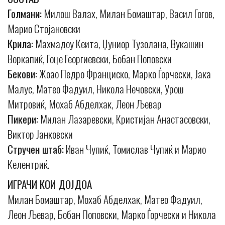
Голмани:
Милош Валах, Милан Бомаштар, Васил Гогов,
Марио Стојановски
Крила:
Махмадоу Кеита, Џуниор Тузолана, Вукашин
Воркапиќ, Гоце Георгиевски, Бобан Поповски
Бекови:
Жоао Педро Франциско, Марко Ѓорчески, Јака
Малус, Матео Фадуил, Никола Нечовски, Урош
Митровиќ, Мохаб Абделхак, Леон Љевар
Пикери:
Милан Лазаревски, Кристијан Анастасовски,
Виктор Јанковски
Стручен штаб:
Иван Чупиќ, Томислав Чупиќ и Марио
Келентриќ.
ИГРАЧИ КОИ ДОЈДОА
Милан Бомаштар, Мохаб Абделхак, Матео Фадуил,
Леон Љевар, Бобан Поповски, Марко Ѓорчески и Никола