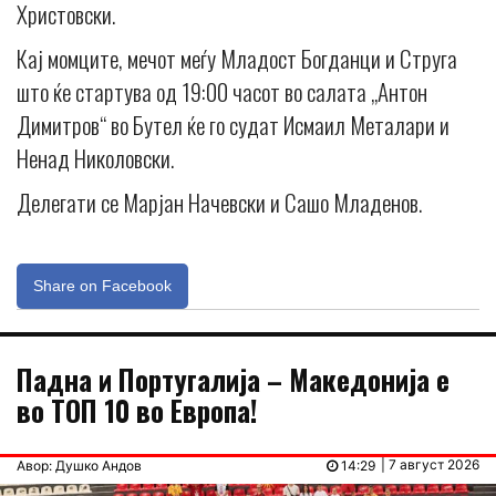
Христовски.
Кај момците, мечот меѓу Младост Богданци и Струга
што ќе стартува од 19:00 часот во салата „Антон
Димитров“ во Бутел ќе го судат Исмаил Металари и
Ненад Николовски.
Делегати се Марјан Начевски и Сашо Младенов.
Share on Facebook
Падна и Португалија – Македонија е
во ТОП 10 во Европа!
| 7 август 2026
Авор: Душко Андов
14:29