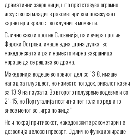
драматични завршници, што претставува огромно
искуство за младите ракометари кои покажуваат
карактер и зрелост во клучните моменти.
Слично како и против Словенија, па и вчера против
Фарски Острови, имаше една „црна дупка“ во
македонската игра и наместо мирна завршница,
мораше да се решава во драма.
Македонија водеше во првиот дел со 13-8, имаше
напад за плус шест, но наместо погодок, ривалот казни
за 13-9 на паузата. Во второто полувреме водевме и со
21-15, но Португалија постигна пет гола по ред и го
внесе мечот во „игра по жица“.
Но и покрај притисокот, македонските ракометари не
дозволија целосен пресврт. Одлично функционираше