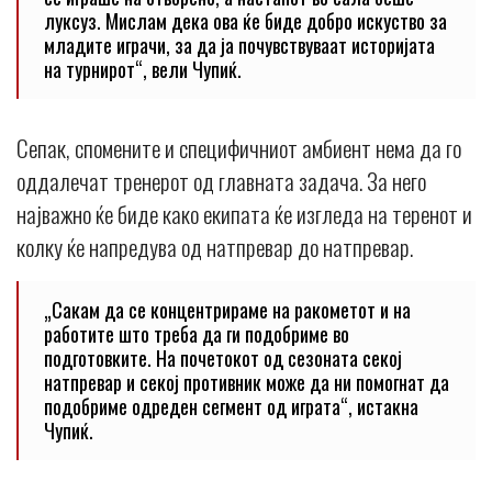
луксуз. Мислам дека ова ќе биде добро искуство за
младите играчи, за да ја почувствуваат историјата
на турнирот“, вели Чупиќ.
Сепак, спомените и специфичниот амбиент нема да го
оддалечат тренерот од главната задача. За него
најважно ќе биде како екипата ќе изгледа на теренот и
колку ќе напредува од натпревар до натпревар.
„Сакам да се концентрираме на ракометот и на
работите што треба да ги подобриме во
подготовките. На почетокот од сезоната секој
натпревар и секој противник може да ни помогнат да
подобриме одреден сегмент од играта“, истакна
Чупиќ.