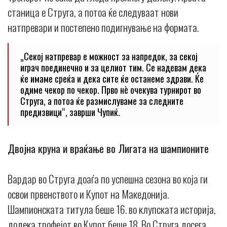
станица е Струга, а потоа ќе следуваат нови
натпревари и постепено подигнување на формата.
„Секој натпревар е можност за напредок, за секој
играч поединечно и за целиот тим. Се надевам дека
ќе имаме среќа и дека сите ќе останеме здрави. Ќе
одиме чекор по чекор. Прво нè очекува турнирот во
Струга, а потоа ќе размислуваме за следните
предизвици“, заврши Чупиќ.
Двојна круна и враќање во Лигата на шампионите
Вардар во Струга доаѓа по успешна сезона во која ги
освои првенството и Купот на Македонија.
Шампионската титула беше 16. во клупската историја,
додека трофејот во Купот беше 18. Во Струга досега