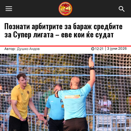
Познати арбитрите за бараж средбите
за Супер лигата – еве кои ќе судат
|
3 јуни 2026
Автор:
Душко Андов
12:21