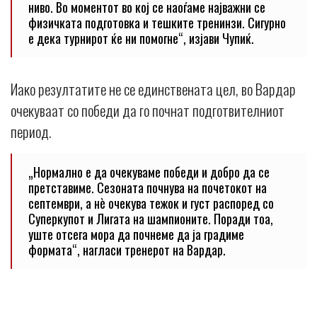
ниво. Во моментот во кој се наоѓаме најважни се
физичката подготовка и тешките тренинзи. Сигурно
е дека турнирот ќе ни помогне“, изјави Чупиќ.
Иако резултатите не се единствената цел, во Вардар
очекуваат со победи да го почнат подготвителниот
период.
„Нормално е да очекуваме победи и добро да се
претставиме. Сезоната почнува на почетокот на
септември, а нè очекува тежок и густ распоред со
Суперкупот и Лигата на шампионите. Поради тоа,
уште отсега мора да почнеме да ја градиме
формата“, нагласи тренерот на Вардар.