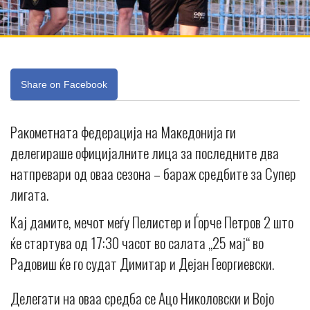
Share on Facebook
Ракометната федерација на Македонија ги
делегираше официјалните лица за последните два
натпревари од оваа сезона – бараж средбите за Супер
лигата.
Кај дамите, мечот меѓу Пелистер и Ѓорче Петров 2 што
ќе стартува од 17:30 часот во салата „25 мај“ во
Радовиш ќе го судат Димитар и Дејан Георгиевски.
Делегати на оваа средба се Ацо Николовски и Војо