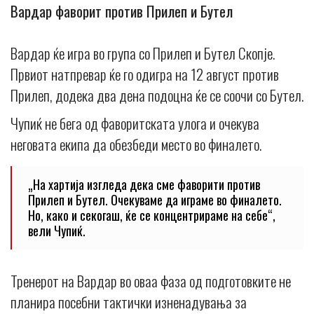
Вардар фаворит против Прилеп и Бутел
Вардар ќе игра во група со Прилеп и Бутел Скопје.
Првиот натпревар ќе го одигра на 12 август против
Прилеп, додека два дена подоцна ќе се соочи со Бутел.
Чупиќ не бега од фаворитската улога и очекува
неговата екипа да обезбеди место во финалето.
„На хартија изгледа дека сме фаворити против
Прилеп и Бутел. Очекуваме да играме во финалето.
Но, како и секогаш, ќе се концентрираме на себе“,
вели Чупиќ.
Тренерот на Вардар во оваа фаза од подготовките не
планира посебни тактички изненадувања за