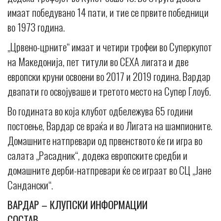
имаат победувано 14 пати, и тие се првите победници
во 1973 година.
„Црвено-црните“ имаат и четири трофеи во Суперкупот
на Македонија, пет титули во СЕХА лигата и две
европски круни освоени во 2017 и 2019 година. Вардар
двапати го освојуваше и третото место на Супер Глоуб.
Во годината во која клубот одбележува 65 години
постоење, Вардар се враќа и во Лигата на шампионите.
Домашните натпревари од првенството ќе ги игра во
салата „Расадник“, додека европските средби и
домашните дерби-натпревари ќе се играат во СЦ „Јане
Сандански“.
ВАРДАР – КЛУПСКИ ИНФОРМАЦИИ
СОСТАВ