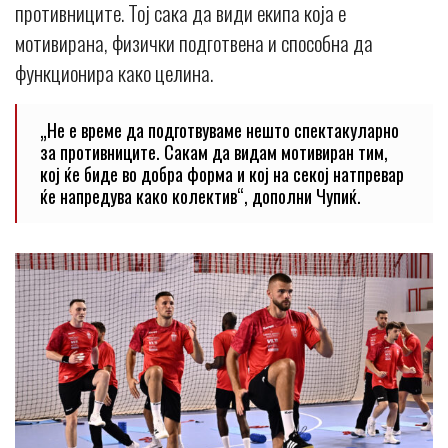
противниците. Тој сака да види екипа која е
мотивирана, физички подготвена и способна да
функционира како целина.
„Не е време да подготвуваме нешто спектакуларно
за противниците. Сакам да видам мотивиран тим,
кој ќе биде во добра форма и кој на секој натпревар
ќе напредува како колектив“, дополни Чупиќ.