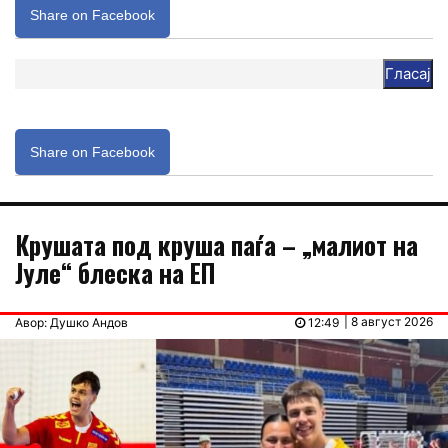
Share on Facebook
Гласај
Share on Facebook
Крушата под круша паѓа – „малиот на
Јуле“ блеска на ЕП
| 8 август 2026
Авор: Душко Андов
12:49