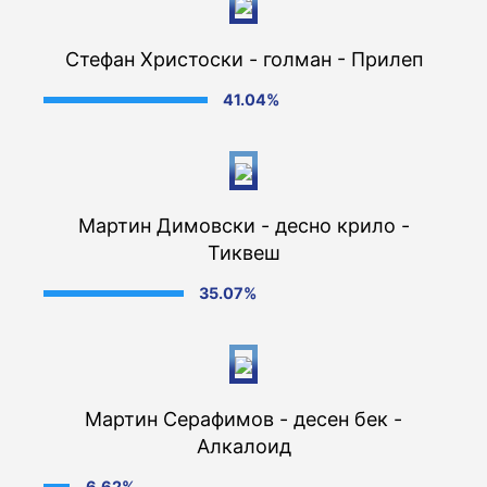
Стефан Христоски - голман - Прилеп
41.04%
Мартин Димовски - десно крило -
Тиквеш
35.07%
Мартин Серафимов - десен бек -
Алкалоид
6.62%