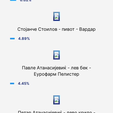
Стојанче Стоилов - пивот - Вардар
4.89%
Павле Атанасијевиќ - лев бек -
Еурофарм Пелистер
4.45%
Петар Атанасијевиќ - лево крило -