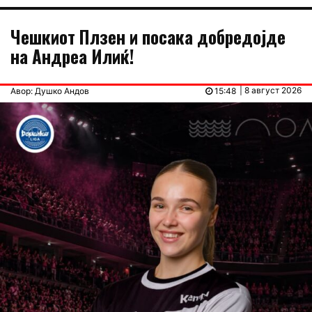
Чешкиот Плзен и посака добредојде
на Андреа Илиќ!
| 8 август 2026
Авор: Душко Андов
15:48