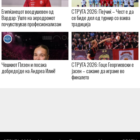
Египќанецот воодушевен од
СТРУГА 2026: Пејчиќ – Чест е да
Вардар: Уште на аеродромот
се биде дел од турнир со ваква
почувствував професионализам
традиција
Чешкиот Плзен и посака
СТРУГА 2026: Гоце Георгиевски е
добредојде на Андреа Илиќ!
јасен – сакаме да играме во
финалето