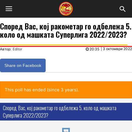
Според Вас, кој ракометар го одбележа 5.
коло од машката Суперлига 2022/2023?
|
3 октомври 2022
Автор:
Editor
20:35
Share on Facebook
This poll has ended (since 3 years).
Според Вас, кој ракометар го одбележа 5. коло од машката
Суперлига 2022/2023?