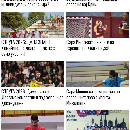
индивидуални признанија?
славеше кај Крим
СТРУГА 2026: ДАЛИ ЗНАЕТЕ –
Сара Ристовска се врати на
домаќинот по долго време не е
терените по долга пауза!
само учесник!
СТРУГА 2026: Димитриоски –
Сара Миновска пред потпис со
Доаѓаме комплетни и подготвени за
словачкиот првак Јувента
докажување
Михаловце