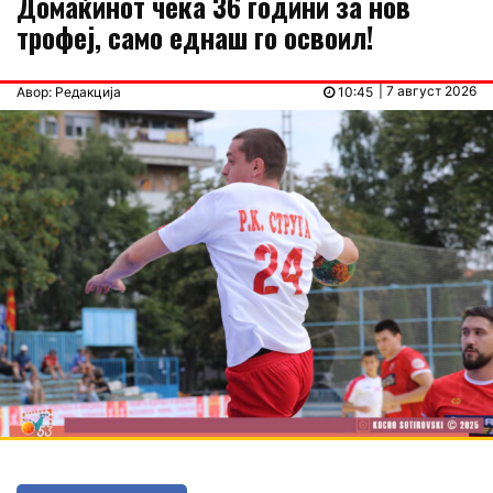
Домаќинот чека 36 години за нов
трофеј, само еднаш го освоил!
| 7 август 2026
Авор: Редакција
10:45