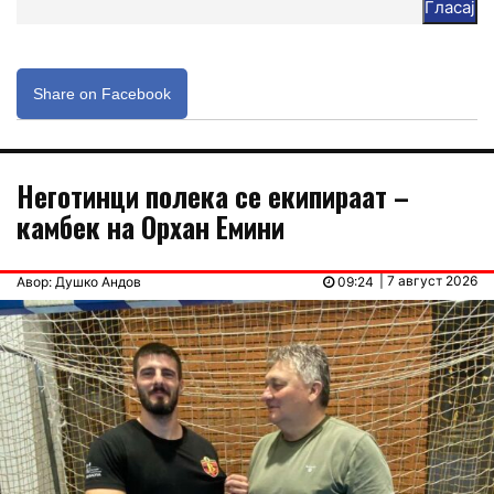
Гласај
Share on Facebook
Неготинци полека се екипираат –
камбек на Орхан Емини
| 7 август 2026
Авор: Душко Андов
09:24