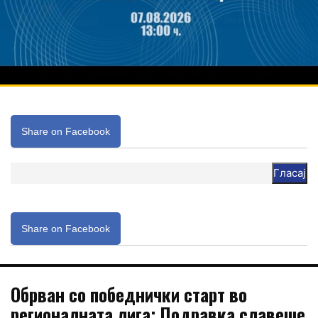
Share on Facebook
Гласај
Share on Facebook
Обрван со победнички старт во
регионалната лига: Подравка славеше