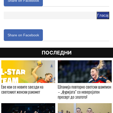
Share on Facebook
Гласај
Share on Facebook
ПОСЛЕДНИ
Еве кои се новите ѕвезди на
Шпанија повторно светски шампион
светскиот женски ракомет
– „фуријата“ со неверојатен
пресврт до златото!