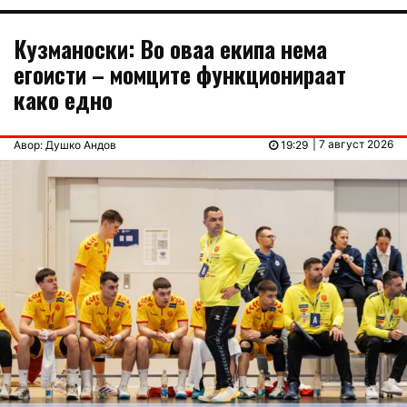
Кузманоски: Во оваа екипа нема
егоисти – момците функционираат
како едно
| 7 август 2026
Авор: Душко Андов
19:29