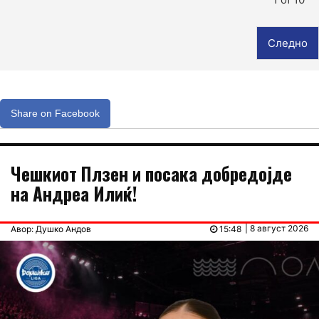
Следно
Share on Facebook
Чешкиот Плзен и посака добредојде
на Андреа Илиќ!
| 8 август 2026
Авор: Душко Андов
15:48