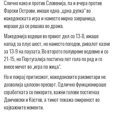
Слично како и против Словенија, па и вчера против
Фарски Острови, имаше една „црна дупка“ во
македонската игра и наместо мирна завршница,
мораше да се решава во драма.
Македонија водеше во првиот дел со 13-8, имаше
напад за плус шест, но наместо погодок, ривалот казни
за 13-9 на паузата. Во второто полувреме водевме и со
21-15, но Португалија постигна пет гола по ред и го
внесе мечот во „игра по жица“.
Но и покрај притисокот, македонските ракометари не
дозволија целосен пресврт. Одлично функционираше
соработката со пикерите, важни голови постигнаа
Дамчевски и Костов, а тимот покажа смиреност во
најважните моменти.