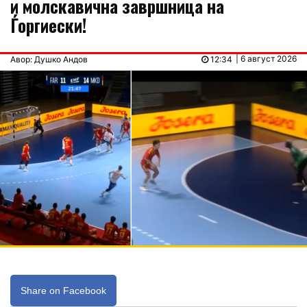
и молскавична завршница на
Ѓоргиески!
| 6 август 2026
Авор: Душко Андов
12:34
Share on Facebook