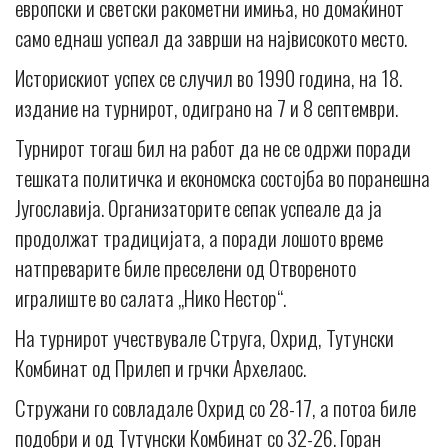
европски и светски ракометни имиња, но домаќинот
само еднаш успеал да заврши на највисокото место.
Историскиот успех се случил во 1990 година, на 18.
издание на турнирот, одиграно на 7 и 8 септември.
Турнирот тогаш бил на работ да не се одржи поради
тешката политичка и економска состојба во поранешна
Југославија. Организаторите сепак успеале да ја
продолжат традицијата, а поради лошото време
натпреварите биле преселени од Отвореното
игралиште во салата „Нико Нестор“.
На турнирот учествувале Струга, Охрид, Тутунски
Комбинат од Прилеп и грчки Архелаос.
Стружани го совладале Охрид со 28-17, а потоа биле
подобри и од Тутунски Комбинат со 32-26. Горан