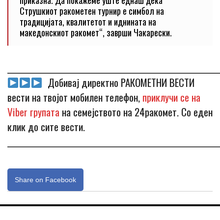
приказна. Да покажеме уште еднаш дека
Струшкиот ракометен турнир е симбол на
традицијата, квалитетот и иднината на
македонскиот ракомет“, заврши Чакарески.
_____________________________________________________________
Добивај директно РАКОМЕТНИ ВЕСТИ
вести на твојот мобилен телефон,
приклучи се на
Viber групата
на семејството на 24ракомет. Со еден
клик до сите вести.
_____________________________________________________________
Share on Facebook