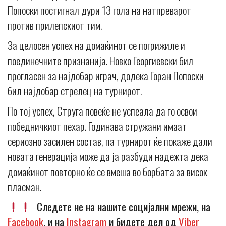
Попоски постигнал дури 13 гола на натпреварот
против прилепскиот тим.
За целосен успех на домаќинот се погрижиле и
поединечните признанија. Новко Георгиевски бил
прогласен за најдобар играч, додека Горан Попоски
бил најдобар стрелец на турнирот.
По тој успех, Струга повеќе не успеала да го освои
победничкиот пехар. Годинава стружани имаат
сериозно засилен состав, па турнирот ќе покаже дали
новата генерација може да ја разбуди надежта дека
домаќинот повторно ќе се вмеша во борбата за висок
пласман.
Следете не на нашите социјални мрежи, на
Facebook
, и на
Instagram
и бидете дел од
Viber