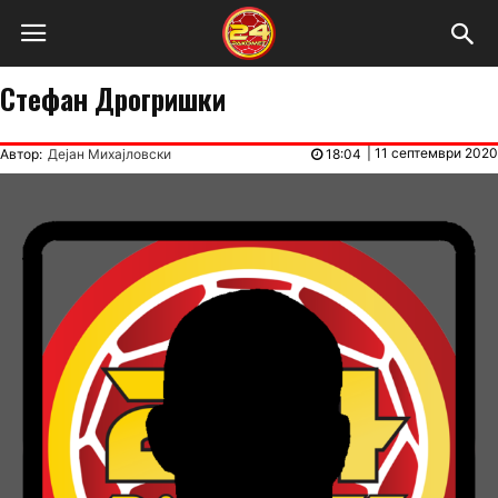
Стефан Дрогришки
|
11 септември 2020
Автор:
Дејан Михајловски
18:04