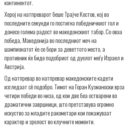
континентот.
Херој на натпреварот беше Трајче Костов, кој во
последните секунди го постигна победничкиот гол и
донесе голема радост во македонскиот табор. Со оваа
победа, Македонија во последниот меч на
шампионатот ќе се бори за деветтото место, а
противник ќе биде подобриот од дуелот меѓу Израел и
Австрија.
Од натпревар во натпревар македонските кадети
изгледаат сè подобро. Тимот на Горан Кузманоски врза
четири победи во низа, од кои две беа остварени во
драматични завршници, што претставува огромно
искуство за младите ракометари кои покажуваат
карактер и зрелост во клучните моменти.