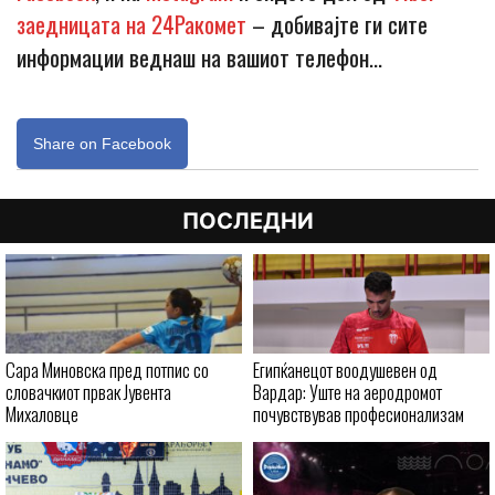
заедницата на 24Ракомет
– добивајте ги сите
информации веднаш на вашиот телефон…
Share on Facebook
ПОСЛЕДНИ
Сара Миновска пред потпис со
Египќанецот воодушевен од
словачкиот првак Јувента
Вардар: Уште на аеродромот
Михаловце
почувствував професионализам