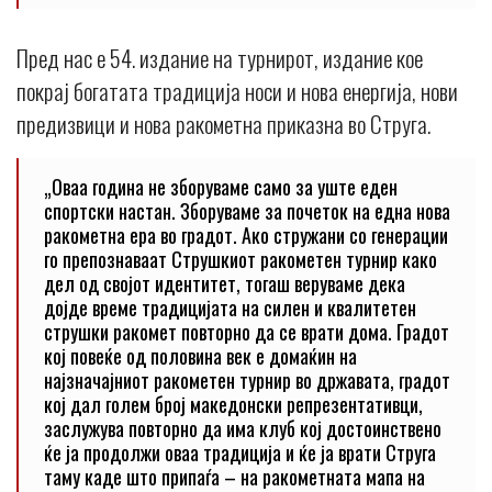
Пред нас е 54. издание на турнирот, издание кое
покрај богатата традиција носи и нова енергија, нови
предизвици и нова ракометна приказна во Струга.
„Оваа година не зборуваме само за уште еден
спортски настан. Зборуваме за почеток на една нова
ракометна ера во градот. Ако стружани со генерации
го препознаваат Струшкиот ракометен турнир како
дел од својот идентитет, тогаш веруваме дека
дојде време традицијата на силен и квалитетен
струшки ракомет повторно да се врати дома. Градот
кој повеќе од половина век е домаќин на
најзначајниот ракометен турнир во државата, градот
кој дал голем број македонски репрезентативци,
заслужува повторно да има клуб кој достоинствено
ќе ја продолжи оваа традиција и ќе ја врати Струга
таму каде што припаѓа – на ракометната мапа на