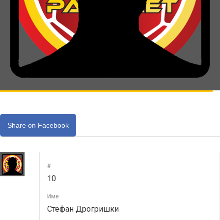
Share on Facebook
#
10
Име
Стефан Дрогришки