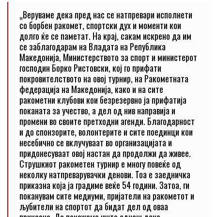
„Веруваме дека пред нас се натпревари исполнети
со борбен ракомет, спортски дух и моменти кои
долго ќе се паметат. На крај, сакам искрено да им
се заблагодарам на Владата на Република
Македонија, Министерството за спорт и министерот
господин Борко Ристовски, кој го прифати
покровителството на овој турнир, на Ракометната
федерација на Македонија, како и на сите
ракометни клубови кои безрезервно ја прифатија
поканата за учество, а дел од нив направија и
промени во своите претходни агенди. Благодарност
и до спонзорите, волонтерите и сите поединци кои
несебично се вклучуваат во организацијата и
придонесуваат овој настан да продолжи да живее.
Струшкиот ракометен турнир е многу повеќе од
неколку натпреварувачки денови. Тоа е заедничка
приказна која ја градиме веќе 54 години. Затоа, ги
поканувам сите медиуми, пријатели на ракометот и
љубители на спортот да бидат дел од оваа