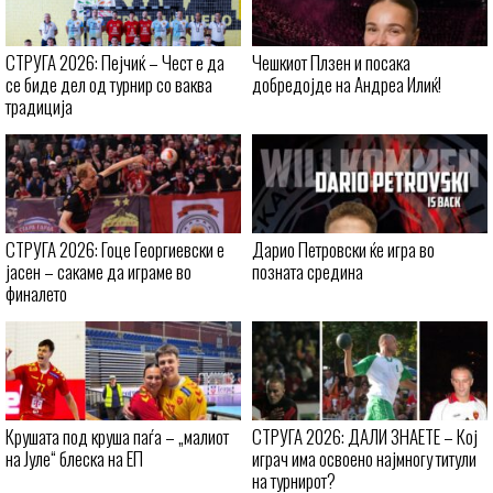
СТРУГА 2026: Пејчиќ – Чест е да
Чешкиот Плзен и посака
се биде дел од турнир со ваква
добредојде на Андреа Илиќ!
традиција
СТРУГА 2026: Гоце Георгиевски е
Дарио Петровски ќе игра во
јасен – сакаме да играме во
позната средина
финалето
Крушата под круша паѓа – „малиот
СТРУГА 2026: ДАЛИ ЗНАЕТЕ – Кој
на Јуле“ блеска на ЕП
играч има освоено најмногу титули
на турнирот?