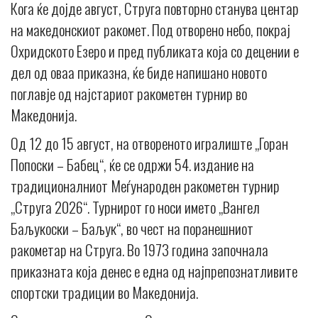
Кога ќе дојде август, Струга повторно станува центар
на македонскиот ракомет. Под отворено небо, покрај
Охридското Езеро и пред публиката која со децении е
дел од оваа приказна, ќе биде напишано новото
поглавје од најстариот ракометен турнир во
Македонија.
Од 12 до 15 август, на отвореното игралиште „Горан
Попоски – Бабец“, ќе се одржи 54. издание на
традиционалниот Меѓународен ракометен турнир
„Струга 2026“. Турнирот го носи името „Вангел
Баљукоски – Баљук“, во чест на поранешниот
ракометар на Струга. Во 1973 година започнала
приказната која денес е една од најпрепознатливите
спортски традиции во Македонија.