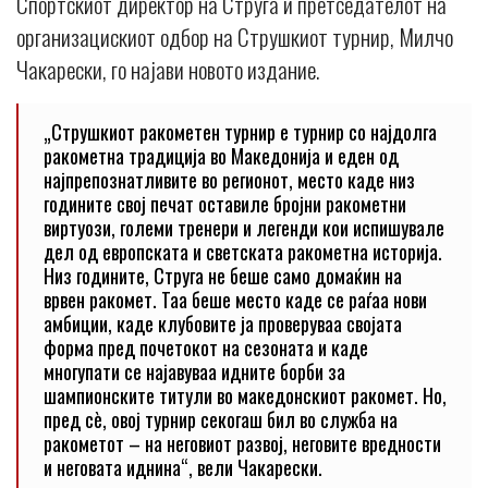
Спортскиот директор на Струга и претседателот на
организацискиот одбор на Струшкиот турнир, Милчо
Чакарески, го најави новото издание.
„Струшкиот ракометен турнир е турнир со најдолга
ракометна традиција во Македонија и еден од
најпрепознатливите во регионот, место каде низ
годините свој печат оставиле бројни ракометни
виртуози, големи тренери и легенди кои испишувале
дел од европската и светската ракометна историја.
Низ годините, Струга не беше само домаќин на
врвен ракомет. Таа беше место каде се раѓаа нови
амбиции, каде клубовите ја проверуваа својата
форма пред почетокот на сезоната и каде
многупати се најавуваа идните борби за
шампионските титули во македонскиот ракомет. Но,
пред сè, овој турнир секогаш бил во служба на
ракометот – на неговиот развој, неговите вредности
и неговата иднина“, вели Чакарески.