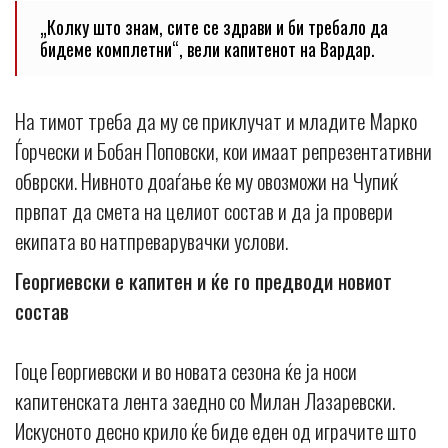
„Колку што знам, сите се здрави и би требало да
бидеме комплетни“, вели капитенот на Вардар.
На тимот треба да му се приклучат и младите Марко
Ѓорчески и Бобан Поповски, кои имаат репрезентативни
обврски. Нивното доаѓање ќе му овозможи на Чупиќ
првпат да смета на целиот состав и да ја провери
екипата во натпреварувачки услови.
Георгиевски е капитен и ќе го предводи новиот
состав
Гоце Георгиевски и во новата сезона ќе ја носи
капитенската лента заедно со Милан Лазаревски.
Искусното десно крило ќе биде еден од играчите што