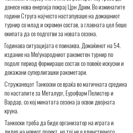
донесе нова енергија покрај Црн Дрим. Во изминатите
години Струга најчесто настапуваше на домашниот
турнир со млад и скромен состав, а главната цел беше
екипата да се подготви за новата сезона.
Годинава ситуацијата е поинаква. Домаќинот на 54.
издание на Меѓународниот ракометен турнир по
подолг период формираше состав со повеќе искусни и
докажани суперлигашки ракометари.
Стружанецот Танкоски се враќа во матичната средина
по настапите за Металург, Еурофарм Пелистер и
Вардар, со кој минатата сезона ја освои двојната
круна.
Танкоски треба да биде организатор на играта и
лидер на новиот проект, но тој не е единственото