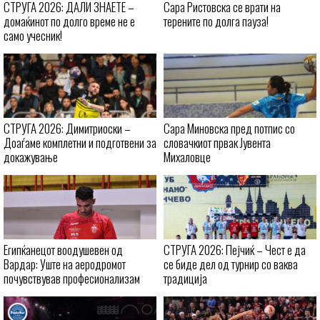
СТРУГА 2026: ДАЛИ ЗНАЕТЕ –
Сара Ристовска се врати на
домаќинот по долго време не е
терените по долга пауза!
само учесник!
СТРУГА 2026: Димитриоски –
Сара Миновска пред потпис со
Доаѓаме комплетни и подготвени за
словачкиот првак Јувента
докажување
Михаловце
Египќанецот воодушевен од
СТРУГА 2026: Пејчиќ – Чест е да
Вардар: Уште на аеродромот
се биде дел од турнир со ваква
почувствував професионализам
традиција