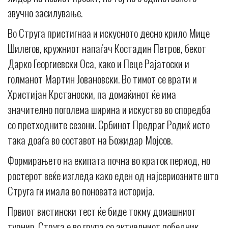
звучно засилување.
Во Струга пристигнаа и искусното десно крило Мице
Шилегов, кружниот напаѓач Костадин Петров, бекот
Дарко Георгиевски Оса, како и Пеце Рајатоски и
голманот Мартин Јовановски. Во тимот се врати и
Христијан Крстаноски, па домаќинот ќе има
значително поголема ширина и искуство во споредба
со претходните сезони. Србинот Предраг Родиќ исто
така доаѓа во составот на Божидар Мојсов.
Формирањето на екипата почна во краток период, но
ростерот веќе изгледа како еден од најсериозните што
Струга ги имала во поновата историја.
Првиот вистински тест ќе биде токму домашниот
турнир. Струга е во група со актуелниот победник