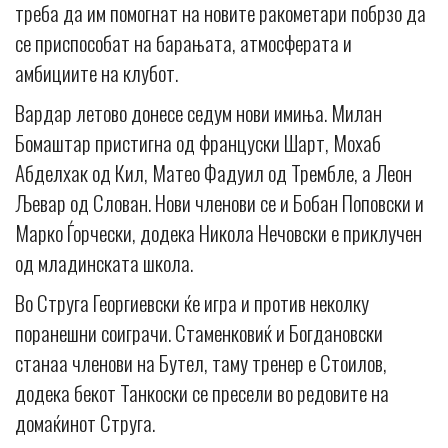
треба да им помогнат на новите ракометари побрзо да
се приспособат на барањата, атмосферата и
амбициите на клубот.
Вардар летово донесе седум нови имиња. Милан
Бомаштар пристигна од француски Шарт, Мохаб
Абделхак од Кил, Матео Фадуил од Трембле, а Леон
Љевар од Слован. Нови членови се и Бобан Поповски и
Марко Ѓорчески, додека Никола Нечовски е приклучен
од младинската школа.
Во Струга Георгиевски ќе игра и против неколку
поранешни соиграчи. Стаменковиќ и Богдановски
станаа членови на Бутел, таму тренер е Стоилов,
додека бекот Танкоски се пресели во редовите на
домаќинот Струга.