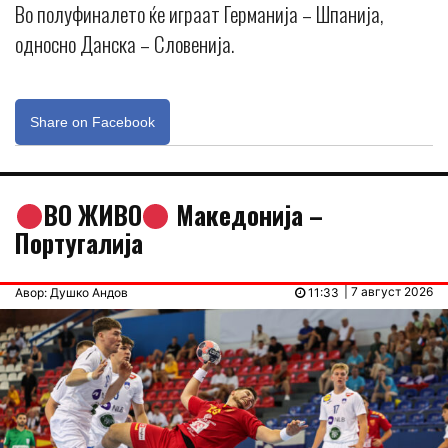
Во полуфиналето ќе играат Германија – Шпанија,
односно Данска – Словенија.
Share on Facebook
ВО ЖИВО
Македонија –
Португалија
| 7 август 2026
Авор: Душко Андов
11:33