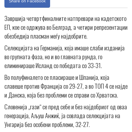
Share on Facebook
Завршија четвртфиналните натпревари на кадетското
ЕП, кое се одржува во Белград, а четири репрезентации
обезбедија пласман меѓу најдобрите.
Селекцијата на Германија, која имаше слаби изданија
во групната фаза, но и во главната рунда, го
елиминираше Исланд со победата со 33-31.
Во полуфиналето се пласираше и Шпанија, која
славеше против Франција со 29-27, а во ТОП 4 се најде
и Данска, која без проблеми се справи со Хрватска.
Словенија „гази“ се пред себе и без најдобриот од оваа
генерација, Аљуш Анжиќ, ја совлада селекцијата на
Унгарија без особени проблеми, 32-27.