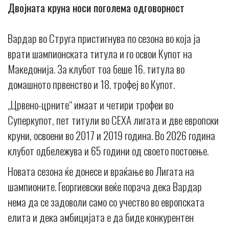
Двојната круна носи поголема одговорност
Вардар во Струга пристигнува по сезона во која ја
врати шампионската титула и го освои Купот на
Македонија. За клубот тоа беше 16. титула во
домашното првенство и 18. трофеј во Купот.
„Црвено-црните“ имаат и четири трофеи во
Суперкупот, пет титули во СЕХА лигата и две европски
круни, освоени во 2017 и 2019 година. Во 2026 година
клубот одбележува и 65 години од своето постоење.
Новата сезона ќе донесе и враќање во Лигата на
шампионите. Георгиевски веќе порача дека Вардар
нема да се задоволи само со учество во европската
елита и дека амбицијата е да биде конкурентен