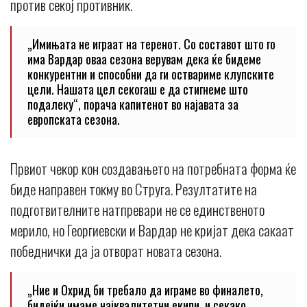
против секој противник.
„Имињата не играат на теренот. Со составот што го
има Вардар оваа сезона верувам дека ќе бидеме
конкурентни и способни да ги оствариме клупските
цели. Нашата цел секогаш е да стигнеме што
подалеку“, порача капитенот во најавата за
европската сезона.
Првиот чекор кон создавањето на потребната форма ќе
биде направен токму во Струга. Резултатите на
подготвителните натпревари не се единственото
мерило, но Георгиевски и Вардар не кријат дека сакаат
победнички да ја отворат новата сезона.
„Ние и Охрид би требало да играме во финалето,
бидејќи имаме најквалитетни екипи, и секако