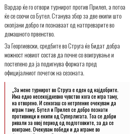
Вардар ќе го отвори турнирот против Прилеп, а потоа
ќе се соочи со Бутел. Станува збор за две екипи што
скопјани добро ги познаваат од натпреварите во
домашното првенство.
За Георгиевски, средбите во Струга ќе бидат добра
можност новиот состав да почне со воигрување и
постепено да ја подигнува формата пред
официјалниот почеток на сезоната.
„За мене турнирот во Струга е еден од најдобрите.
Има едно несекојдневно чувство кога се игра таму,
на отворено. И секогаш со нетрпение очекувам да
играм таму. Бутел и Прилеп се добро познати
противници и екипи од Суперлигата. Тоа се добри
ривали за овој период од подготовките, за да се
воиграме. Очекувам победи и да играме во