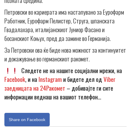
позната средина.
Петровски во кариерата има настапувано за Еурофарм
Работник, Еурофарм Пелистер, Струга, шпанската
Гвадалахара, италијанскиот Јуниор Фасано и
босанскиот Коњух, пред да замине во Германија.
За Петровски ова ќе биде нова можност за континуитет
и докажување во германскиот ракомет.
Следете не на нашите социјални мрежи, на
Facebook
, и на
Instagram
и бидете дел од
Viber
заедницата на 24Ракомет
– добивајте ги сите
информации веднаш на вашиот телефон…
Share on Facebook