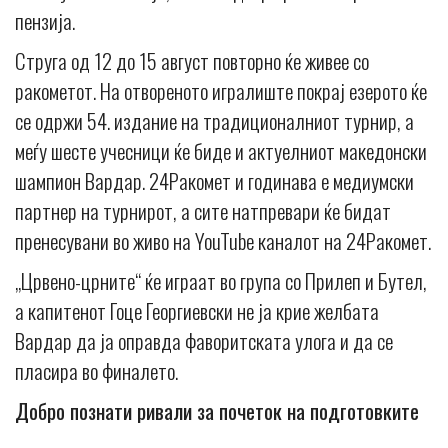
пензија.
Струга од 12 до 15 август повторно ќе живее со
ракометот. На отвореното игралиште покрај езерото ќе
се одржи 54. издание на традиционалниот турнир, а
меѓу шесте учесници ќе биде и актуелниот македонски
шампион Вардар. 24Ракомет и годинава е медиумски
партнер на турнирот, а сите натпревари ќе бидат
пренесувани во живо на YouTube каналот на 24Ракомет.
„Црвено-црните“ ќе играат во група со Прилеп и Бутел,
а капитенот Гоце Георгиевски не ја крие желбата
Вардар да ја оправда фаворитската улога и да се
пласира во финалето.
Добро познати ривали за почеток на подготовките