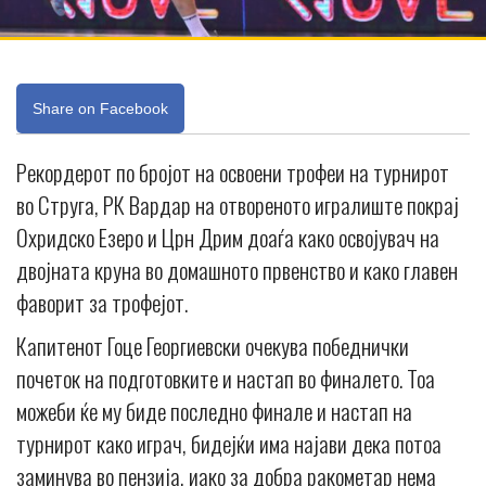
Share on Facebook
Рекордерот по бројот на освоени трофеи на турнирот
во Струга, РК Вардар на отвореното игралиште покрај
Охридско Езеро и Црн Дрим доаѓа како освојувач на
двојната круна во домашното првенство и како главен
фаворит за трофејот.
Капитенот Гоце Георгиевски очекува победнички
почеток на подготовките и настап во финалето. Тоа
можеби ќе му биде последно финале и настап на
турнирот како играч, бидејќи има најави дека потоа
заминува во пензија, иако за добра ракометар нема