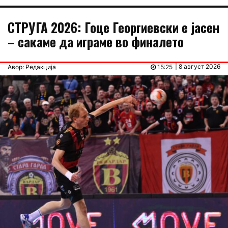
СТРУГА 2026: Гоце Георгиевски е јасен
– сакаме да играме во финалето
| 8 август 2026
Авор: Редакција
15:25