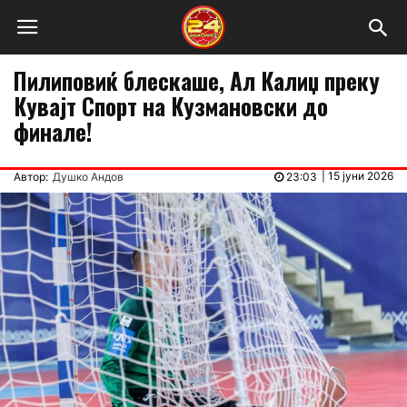
Пилиповиќ блескаше, Ал Калиџ преку
Кувајт Спорт на Кузмановски до
финале!
|
15 јуни 2026
Автор:
Душко Андов
23:03