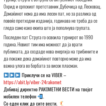
Охрид и српскиот претставник Дубочица од Лесковац.
Домаќинот нема да има лесен пат, но за разлика од
повеќе претходни изданија, годинава не треба да се
гледа само како екипа што ја пополнува групата.
Последен пат Струга го освоила турнирот во 1990
година. Новиот тим има можност да ја врати
публиката, да создаде нова енергија на трибините и
да покаже дека домаќинот повторно може да има
важна улога во борбата за висок пласман.
Приклучи се на VIBER –
https://abit.ly/viber-24rakomet
Добивај директно РАКОМЕТНИ ВЕСТИ на твојот
мобилен телефон
.
Со еден клик до сите вести.