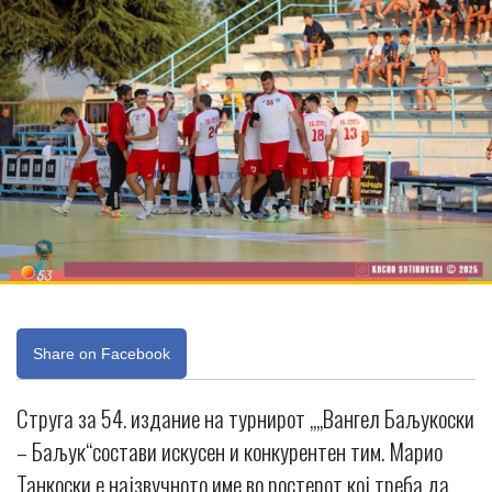
Share on Facebook
Струга за 54. издание на турнирот „„Вангел Баљукоски
– Баљук“состави искусен и конкурентен тим. Марио
Танкоски е најзвучното име во ростерот кој треба да