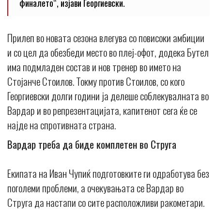
финалето“, изјави Георгиевски.
Прилеп во новата сезона влегува со повисоки амбиции
и со цел да обезбеди место во плеј-офот, додека Бутел
има подмладен состав и нов тренер во името на
Стојанче Стоилов. Токму против Стоилов, со кого
Георгиевски долги години ја делеше соблекувалната во
Вардар и во репрезентацијата, капитенот сега ќе се
најде на спротивната страна.
Вардар треба да биде комплетен во Струга
Екипата на Иван Чупиќ подготовките ги одработува без
поголеми проблеми, а очекувањата се Вардар во
Струга да настапи со сите расположливи ракометари.