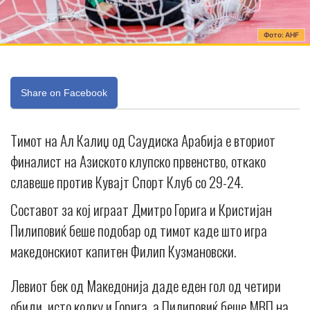
Фото: АHF
Share on Facebook
Тимот на Ал Калиџ од Саудиска Арабија е вториот
финалист на Азиското клупско првенство, откако
славеше против Кувајт Спорт Клуб со 29-24.
Составот за кој играат Дмитро Горига и Кристијан
Пилиповиќ беше подобар од тимот каде што игра
македонскиот капитен Филип Кузмановски.
Левиот бек од Македонија даде еден гол од четири
обиди, исто колку и Горига, а Пилиповиќ беше МВП на