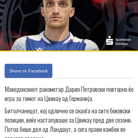
Share on Facebook
Македонскиот ракометар Дарио Петровски повторно ќе
игра за тимот на Цвикау од Германија.
Битолчанецот, кој одлично се снаоѓа на сите бековски
позиции, веќе настапуваше за Цвикау пред две сезони.
Потоа беше дел од Ландшут, а сега прави камбек во