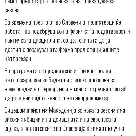
тимот пред стартот на новата натпреварувачка
сезона.
За време на престојот во Словенија, пелистерци ќе
работат на подобрување на физичката подготвеност и
тактичката дисциплина, со цел екипата да ја
достигне посакуваната форма пред официјалните
натпревари.
Во програмата се предвидени и три контролни
натпревари, кои ќе бидат вистинска проверка за
новите идеи на Червар, но и можност стручниот штаб
да ја оцени подготвеноста на секој ракометар.
Вицешампионот на Македонија во новата сезона има
високи амбиции и на домашната и на европската
сцена, а подготовките во Словенија ќе имаат клучна