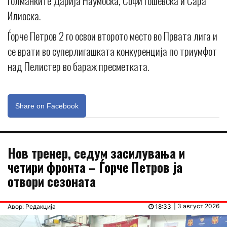
голманките Дарија Наумоска, Софи Гошевска и Сара
Илиоска.
Ѓорче Петров 2 го освои второто место во Првата лига и
се врати во суперлигашката конкуренција по триумфот
над Пелистер во бараж пресметката.
Share on Facebook
Нов тренер, седум засилувања и
четири фронта – Ѓорче Петров ја
отвори сезоната
| 3 август 2026
Авор: Редакција
18:33