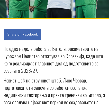
Share on Facebook
По една недела работа во Битола, ракометарите на
Еурофарм Пелистер отпатуваа во Словенија, каде што
ќе го реализираат главниот дел од подготовките за
сезоната 2026/27.
Новиот шеф на стручниот штаб, Лино Червар,
подготовките ги започна со работен состанок,
медицински тестирања и првите тренинзи во Битола, а
сега следува најважниот период во создавањето на