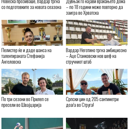
Новеска прозиваше, Вардар тргна
Дувњак го најави враќањето дома
со подготовките за новата сеазона
– по 18 години може повторно да
заигра во Хрватска
Пелистер ќе и даде шанса на
Вардар Неготино тргна амбициозно
талентираната Стефанија
– Аце Станковски нов шеф на
Ангеловска
стручниот штаб
По три сезони во Прилеп се
Српски џин од 205 сантиметри
пресели во Швајцарија
доаѓа во Струга!