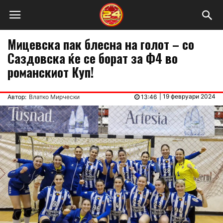
Мицевска пак блесна на голот – со
Саздовска ќе се борат за Ф4 во
романскиот Куп!
|
19 февруари 2024
Автор:
Влатко Мирчески
13:46