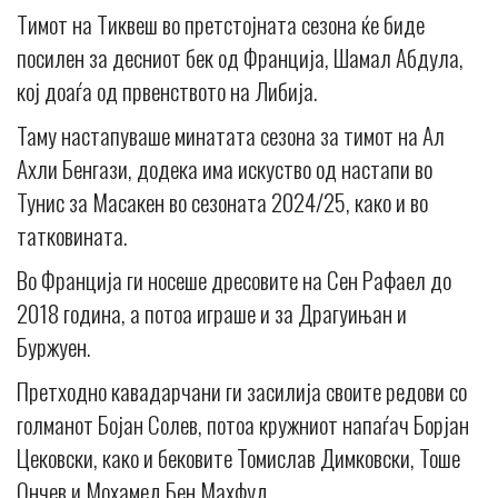
Тимот на Тиквеш во претстојната сезона ќе биде
посилен за десниот бек од Франција, Шамал Абдула,
кој доаѓа од првенството на Либија.
Таму настапуваше минатата сезона за тимот на Ал
Ахли Бенгази, додека има искуство од настапи во
Тунис за Масакен во сезоната 2024/25, како и во
татковината.
Во Франција ги носеше дресовите на Сен Рафаел до
2018 година, а потоа играше и за Драгуињан и
Буржуен.
Претходно кавадарчани ги засилија своите редови со
голманот Бојан Солев, потоа кружниот напаѓач Борјан
Цековски, како и бековите Томислав Димковски, Тоше
Ончев и Мохамед Бен Махфуд.