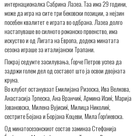
интернационалка Сабрина Лазеа. Таа има 29 години,
може да игра на сите три бековски позиции, а нејзин
посебен квалитет е играта во одбрана. Лазеа долго
настапуваше во силното романско првенство, има
искуство и од Лигата на Европа, додека минатата
сезона играше за италијански Трапани.
Покрај седумте засилувања, Ѓорче Петров успеа да
задржи голем дел од составот што ја освои двојната
круна.
Во клубот остануваат Емилијана Ризоска, Ива Велкова,
Анастасија Трпеска, Ана Вранчиќ, Армина Исиќ, Марија
Јовановска, Милена Вујисиќ, Милица Николиќ,
сестрите Бојана и Борјана Коцеви, Мила Ѓорѓиевскa.
Од минатосезонскиот состав заминаа Стефанија