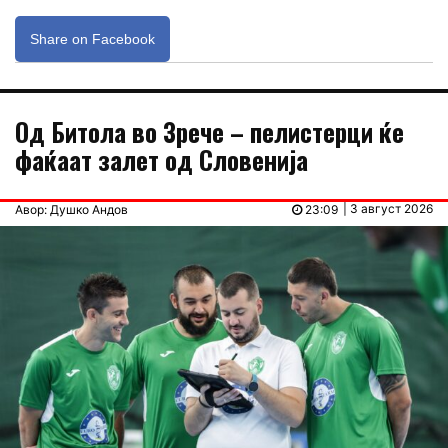
Share on Facebook
Од Битола во Зрече – пелистерци ќе
фаќаат залет од Словенија
| 3 август 2026
Авор: Душко Андов
23:09