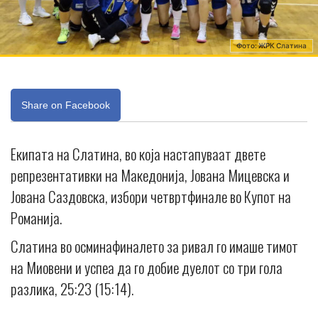
Фото: ЖРК Слатина
Share on Facebook
Екипата на Слатина, во која настапуваат двете
репрезентативки на Македонија, Јована Мицевска и
Јована Саздовска, избори четвртфинале во Купот на
Романија.
Слатина во осминафиналето за ривал го имаше тимот
на Миовени и успеа да го добие дуелот со три гола
разлика, 25:23 (15:14).