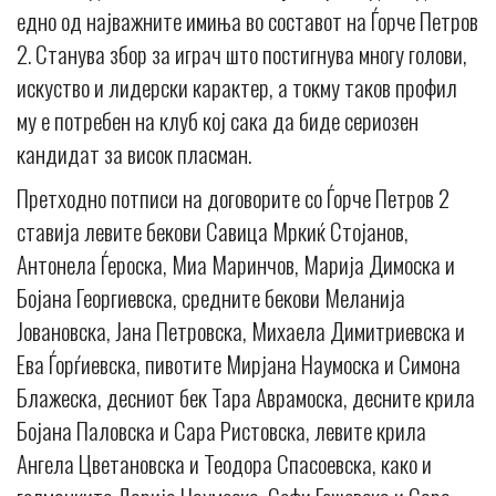
едно од најважните имиња во составот на Ѓорче Петров
2. Станува збор за играч што постигнува многу голови,
искуство и лидерски карактер, а токму таков профил
му е потребен на клуб кој сака да биде сериозен
кандидат за висок пласман.
Претходно потписи на договорите со Ѓорче Петров 2
ставија левите бекови Савица Мркиќ Стојанов,
Антонела Ѓероска, Миа Маринчов, Марија Димоска и
Бојана Георгиевска, средните бекови Меланија
Јовановска, Jана Петровска, Михаела Димитриевска и
Ева Ѓорѓиевска, пивотите Мирјана Наумоска и Симона
Блажеска, десниот бек Тара Аврамоска, десните крила
Бојана Паловска и Сара Ристовска, левите крила
Ангела Цветановска и Теодора Спасоевска, како и