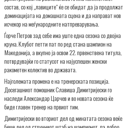
состав, со кој „лавиците“ ќе се обидат да ја продолжат
доминацијата на домашната сцена и да направат нов
исчекор на меѓународните натпреварувања.
Ѓорче Петров зад себе има уште една сезона со двојна
круна. Клубот петти пат по ред стана шампион на
Македонија, а вкупно ја освои 22. првенствена титула,
потврдувајќи го статусот на најуспешен женски
ракометен колектив во државата.
Најголемата промена е на тренерската позиција.
Досегашниот помошник Славиша Димитријески го
наследи Александар Царчев и во новата сезона ќе
биде главен тренер на првиот тим.
Димитријески во вториот дел од минатата сезона веќе
беше дел од стручниот штаб на шампионот, па добро