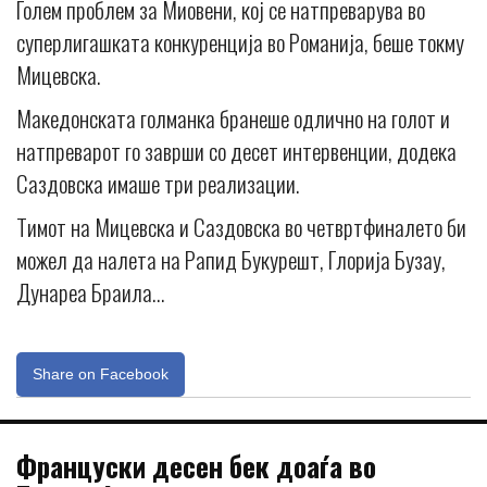
Голем проблем за Миовени, кој се натпреварува во
суперлигашката конкуренција во Романија, беше токму
Мицевска.
Македонската голманка бранеше одлично на голот и
натпреварот го заврши со десет интервенции, додека
Саздовска имаше три реализации.
Тимот на Мицевска и Саздовска во четвртфиналето би
можел да налета на Рапид Букурешт, Глорија Бузау,
Дунареа Браила…
Share on Facebook
Француски десен бек доаѓа во