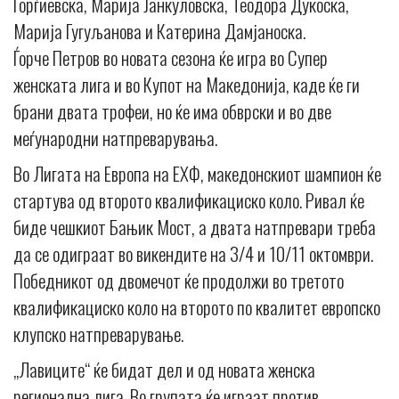
Ѓорѓиевска, Марија Јанкуловска, Теодора Дукоска,
Марија Гугуљанова и Катерина Дамјаноска.
Ѓорче Петров во новата сезона ќе игра во Супер
женската лига и во Купот на Македонија, каде ќе ги
брани двата трофеи, но ќе има обврски и во две
меѓународни натпреварувања.
Во Лигата на Европа на ЕХФ, македонскиот шампион ќе
стартува од второто квалификациско коло. Ривал ќе
биде чешкиот Бањик Мост, а двата натпревари треба
да се одиграат во викендите на 3/4 и 10/11 октомври.
Победникот од двомечот ќе продолжи во третото
квалификациско коло на второто по квалитет европско
клупско натпреварување.
„Лавиците“ ќе бидат дел и од новата женска
регионална лига. Во групата ќе играат против