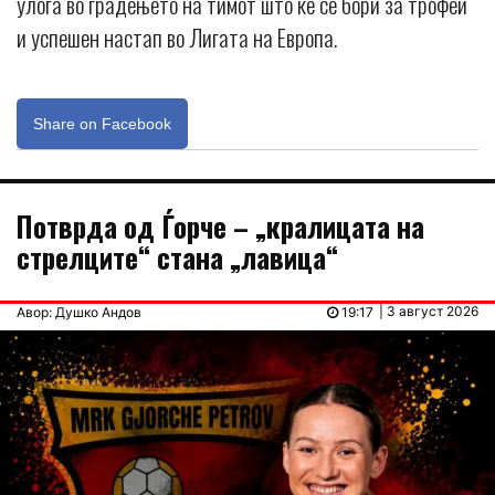
улога во градењето на тимот што ќе се бори за трофеи
и успешен настап во Лигата на Европа.
Share on Facebook
Потврда од Ѓорче – „кралицата на
стрелците“ стана „лавица“
| 3 август 2026
Авор: Душко Андов
19:17