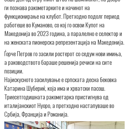
ги познава ракометарките и начинот на
функционирање на клубот. Претходно подолг период
работеше во Куманово, со кој го освои Купот на
Македонија во 2023 година, а паралелно е селектор и
на женската пионерска репрезентација на Македонија.
Ѓорче Петров го засили ростерот со седум нови имиња,
а раководството бараше решенија речиси на сите
позиции.
Најискусното засилување е српската десна бековка
Катарина Шубериќ, која има и хрватски пасош.
Триесетгодишната ракометарка пристигнува од
италијанскиот Нуоро, а претходно настапуваше во
Србија, Франција и Романија.