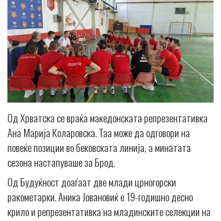
Од Хрватска се враќа македонската репрезентативка
Ана Марија Коларовска. Таа може да одговори на
повеќе позиции во бековската линија, а минатата
сезона настапуваше за Брод.
Од Будуќност доаѓаат две млади црногорски
ракометарки. Аника Јовановиќ е 19-годишно десно
крило и репрезентативка на младинските селекции на