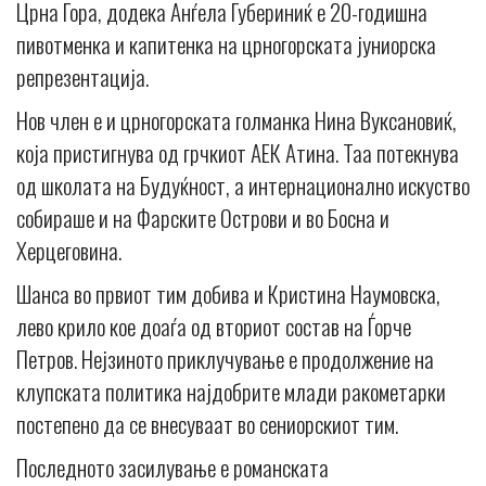
Црна Гора, додека Анѓела Губериниќ е 20-годишна
пивотменка и капитенка на црногорската јуниорска
репрезентација.
Нов член е и црногорската голманка Нина Вуксановиќ,
која пристигнува од грчкиот АЕК Атина. Таа потекнува
од школата на Будуќност, а интернационално искуство
собираше и на Фарските Острови и во Босна и
Херцеговина.
Шанса во првиот тим добива и Кристина Наумовска,
лево крило кое доаѓа од вториот состав на Ѓорче
Петров. Нејзиното приклучување е продолжение на
клупската политика најдобрите млади ракометарки
постепено да се внесуваат во сениорскиот тим.
Последното засилување е романската