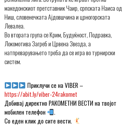
македонскиот претставник Чаир, српската Наиса од
Ниш, словенечката Ајдовшчина и црногорската
Левалеа.
Во втората група се Крим, Будуќност, Подравка,
Локомотива Загреб и Црвена Звезда, а
натпреварувањето треба да се игра во турнирски
систем.
Приклучи се на VIBER –
https://abit.ly/viber-24rakomet
Добивај директно РАКОМЕТНИ ВЕСТИ на твојот
мобилен телефон
.
Со еден клик до сите вести.