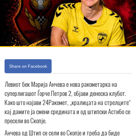
Share on Facebook
Левиот бек Марија Анчева е нова ракометарка на
суперлигашот Ѓорче Петров 2, објави денеска клубот.
Како што најави 24Ракомет, „кралицата на стрелците“
кај дамите ја смени средината и од штипски Астибо се
пресели во Скопје.
Анчева од Штип се сели во Скопје и треба да биде