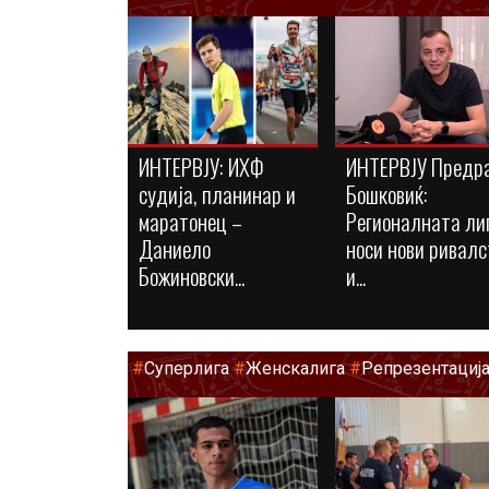
ИНТЕРВЈУ: ИХФ
ИНТЕРВЈУ Предр
судија, планинар и
Бошковиќ:
маратонец –
Регионалната ли
Даниело
носи нови ривалс
Божиновски...
и...
#
Суперлига
#
Женскалига
#
Репрезентациј