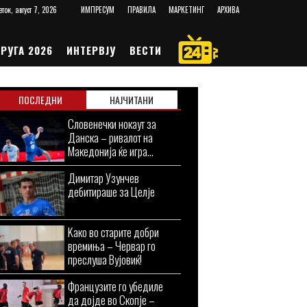
еток, август 7, 2026
ИМПРЕСУМ
ПРАВИЛА
МАРКЕТИНГ
АРХИВА
РУГА 2026
ИНТЕРВЈУ
ВЕСТИ
ПОСЛЕДНИ
НАЈЧИТАНИ
Словенечки нокаут за
Данска – ривалот на
Македонија ќе игра...
Димитар Узунчев
дебитираше за Целје
Kaко во старите добри
времиња – Червар го
преслуша Вујовиќ!
Французите го убедиле
да дојде во Скопје –