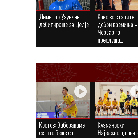
Димитар Узунчев
Kaко во старите
дебитираше за Целје
добри времиња –
Червар го
преслуша...
Костов: Забораваме
Кузманоски:
се што беше со
Најважно од ова 