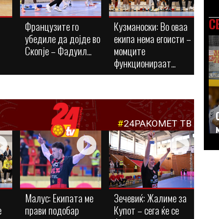
С
Французите го
Кузманоски: Во оваа
убедиле да дојде во
екипа нема егоисти –
Скопје – Фадуил...
момците
функционираат...
#
24РАКОМЕТ ТВ
Малус: Eкипата ме
Зечевиќ: Жалиме за
е
прави подобар
Купот – сега ќе се