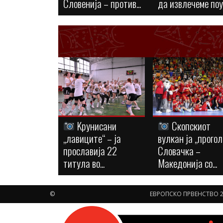
Словенија – против...
да извлечеме по
Kрунисани
Скопскиот
„лавиците“ – ја
вулкан ја „прогол
прославија 22
Словачка –
титула во...
Македонија со...
©
ЕВРОПСКО ПРВЕНСТВО 2