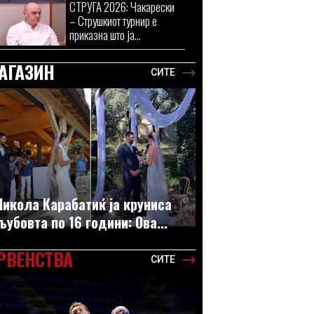
СТРУГА 2026: Чакарески
– Струшкиот турнир е
приказна што ја...
АГАЗИН
СИТЕ
Никола Карабатиќ ја круниса
љубовта по 16 години: Ова...
РВЕНСТВА
СИТЕ