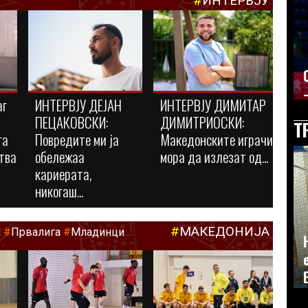
#
ИНТЕРВЈУ
аг
ИНТЕРВЈУ ДЕЈАН
ИНТЕРВЈУ ДИМИТАР
ПЕЦАКОВСКИ:
ДИМИТРИОСКИ:
Т
га
Повредите ми ја
Македонските играчи
тва
обележаа
мора да излезат од...
кариерата,
никогаш...
#
МАКЕДОНИЈА
а
#
Првалига
#
Младинци