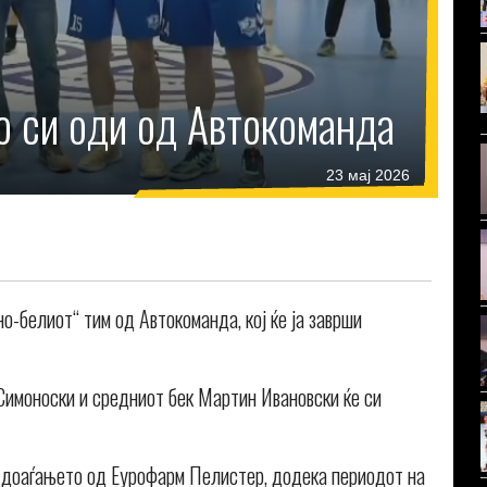
о си оди од Автокоманда
23 мај 2026
но-белиот“ тим од Автокоманда, кој ќе ја заврши
Симоноски и средниот бек Мартин Ивановски ќе си
о доаѓањето од Еурофарм Пелистер, додека периодот на