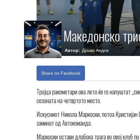
Македонско три
Автор:
Душко Андов
Share on Facebook
Тројца ракометари ова лето ќе го напуштат „си
сезоната на четвртото место.
Искусниот Никола Маркоски, потоа Кристијан 
заминат од Автокоманда.
Маркоски остави длабока трага во овој клуб п