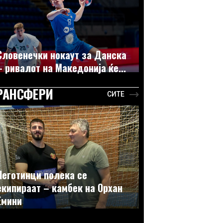
Словенечки нокаут за Данска
– ривалот на Македонија ќе...
РАНСФЕРИ
СИТЕ
Неготинци полека се
екипираат – камбек на Орхан
Емини