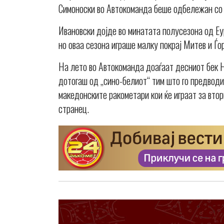
Симоноски во Автокоманда беше одбележан со 
Ивановски дојде во минатата полусезона од Е
но оваа сезона играше малку покрај Митев и Ѓор
На лето во Автокоманда доаѓаат десниот бек 
дотогаш од „сино-белиот“ тим што го предводи
македонските ракометари кои ќе играат за втор
странец.