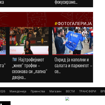
ука
фокусираме...
#
ФОТОГАЛЕРИЈА
Најтрофејниот
Охрид ја наполни и
та“
„жнее“ трофеи –
салата и паркингот –
сезонава си „лапна“
се...
двојна...
026
Македонија
Првенства
Магазин
ВЕСТИ
ТРАНСФЕРИ
ВР