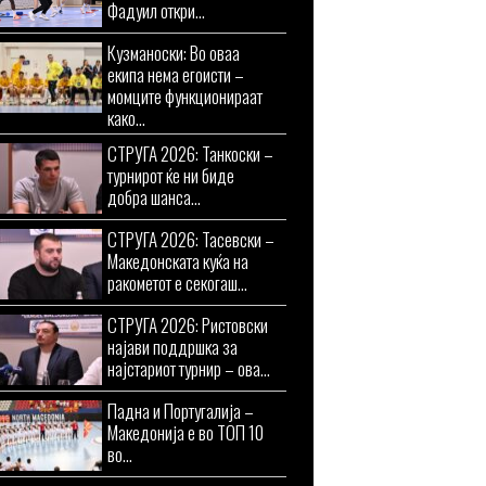
Фадуил откри...
Кузманоски: Во оваа
екипа нема егоисти –
момците функционираат
како...
СТРУГА 2026: Танкоски –
турнирот ќе ни биде
добра шанса...
СТРУГА 2026: Тасевски –
Македонската куќа на
ракометот е секогаш...
СТРУГА 2026: Ристовски
најави поддршка за
најстариот турнир – ова...
Падна и Португалија –
Македонија е во ТОП 10
во...