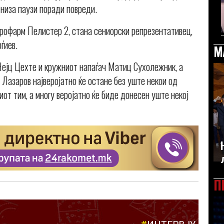
низа паузи поради повреди.
урофарм Пелистер 2, стана сениорски репрезентативец,
ѓиев.
М
Нејц Цехте и кружниот напаѓач Матиц Сухолежник, а
 Лазаров најверојатно ќе остане без уште некои од
иот тим, а многу веројатно ќе биде донесен уште некој
П