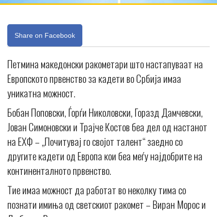
Share on Facebook
Петмина македонски ракометари што настапуваат на
Европското првенство за кадети во Србија имаа
уникатна можност.
Бобан Поповски, Ѓорѓи Николовски, Горазд Дамчевски,
Јован Симоновски и Трајче Костов беа дел од настанот
на ЕХФ – „Почитувај го својот талент“ заедно со
другите кадети од Европа кои беа меѓу најдобрите на
континенталното првенство.
Тие имаа можност да работат во неколку тима со
познати имиња од светскиот ракомет – Виран Морос и