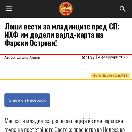
Лоши вести за младинците пред СП:
ИХФ им додели вајлд-карта на
Фарски Острови!
|
4 февруари 2025
Автор:
Душко Андов
11:38
Фото: Slavko Kolar/RZS
Share on Facebook
Машката младинска репрезентација ќе има европска
група на претстојното Светско првенство во Полска во