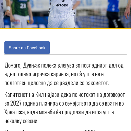
Share on Facebook
Домагој Дувњак полека влегува во последниот дел од
една голема играчка кариера, но сè уште не е
подготвен целосно да се раздели со ракометот.
Капитенот на Кил најави дека по истекот на договорот
во 2027 година планира со семејството да се врати во
Хрватска, каде можеби ќе продолжи да игра уште
неколку сезони.