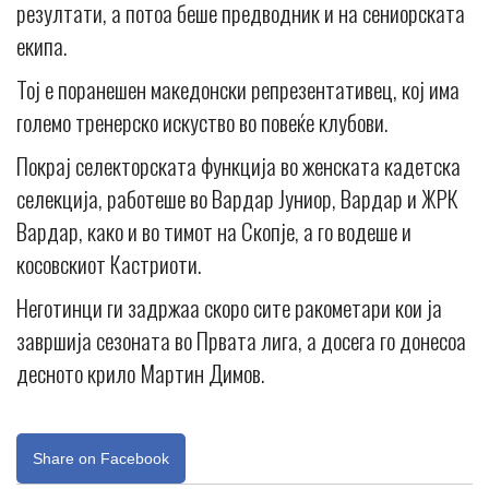
резултати, а потоа беше предводник и на сениорската
екипа.
Тој е поранешен македонски репрезентативец, кој има
големо тренерско искуство во повеќе клубови.
Покрај селекторската функција во женската кадетска
селекција, работеше во Вардар Јуниор, Вардар и ЖРК
Вардар, како и во тимот на Скопје, а го водеше и
косовскиот Кастриоти.
Неготинци ги задржаа скоро сите ракометари кои ја
завршија сезоната во Првата лига, а досега го донесоа
десното крило Мартин Димов.
Share on Facebook