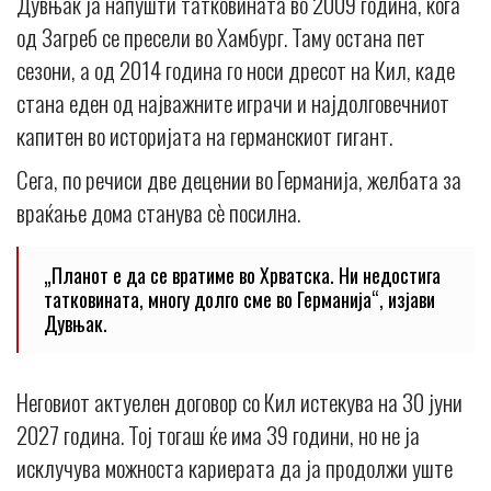
Дувњак ја напушти татковината во 2009 година, кога
од Загреб се пресели во Хамбург. Таму остана пет
сезони, а од 2014 година го носи дресот на Кил, каде
стана еден од најважните играчи и најдолговечниот
капитен во историјата на германскиот гигант.
Сега, по речиси две децении во Германија, желбата за
враќање дома станува сè посилна.
„Планот е да се вратиме во Хрватска. Ни недостига
татковината, многу долго сме во Германија“, изјави
Дувњак.
Неговиот актуелен договор со Кил истекува на 30 јуни
2027 година. Тој тогаш ќе има 39 години, но не ја
исклучува можноста кариерата да ја продолжи уште