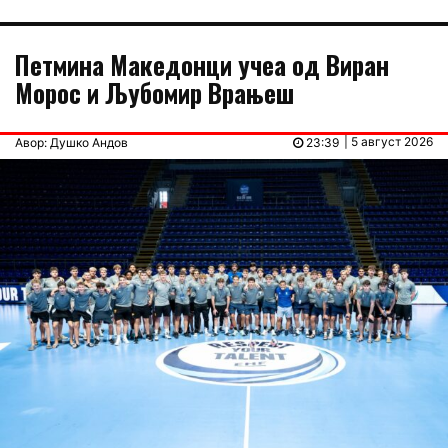
Петмина Македонци учеа од Виран
Морос и Љубомир Врањеш
| 5 август 2026
Авор: Душко Андов
23:39