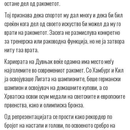
остане дел од ракометот.
Тој признава дека спортот му дал многу и дека би бил
среќен кога дел од своето искуство би можел да му го
врати на ракометот. Засега не размислува конкретно
за тренерска или раководна функција, но не ја затвора
ниту таа врата.
Кариерата на Дувњак веќе одамна има место меѓу
најголемите во современиот ракомет. Со Хамбург и Кил
ја освојуваше Лигата на шампионите, беше германски
шампион и освојувач на домашните купови, а со
Хрватска освои осум медали на светските и европските
првенства, како и олимписка бронза.
Од репрезентацијата се прости како рекордер по
бројот на настапи и голови, по освоеното сребро на