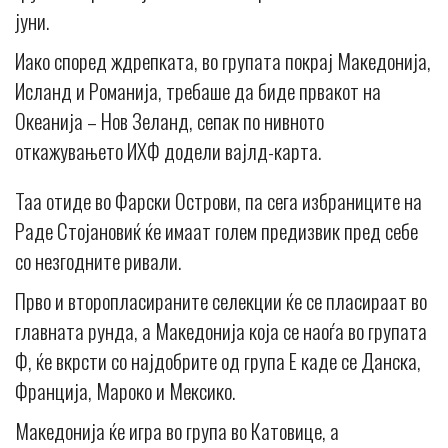
јуни.
Иако според ждрепката, во групата покрај Македонија,
Исланд и Романија, требаше да биде првакот на
Океанија – Нов Зеланд, сепак по нивното
откажувањето ИХФ додели вајлд-карта.
Таа отиде во Фарски Острови, па сега избраниците на
Раде Стојановиќ ќе имаат голем предизвик пред себе
со незгодните ривали.
Прво и второпласираните селекции ќе се пласираат во
главната рунда, а Македонија која се наоѓа во групата
Ф, ќе вкрсти со најдобрите од група Е каде се Данска,
Франција, Мароко и Мексико.
Македонија ќе игра во група во Катовице, а