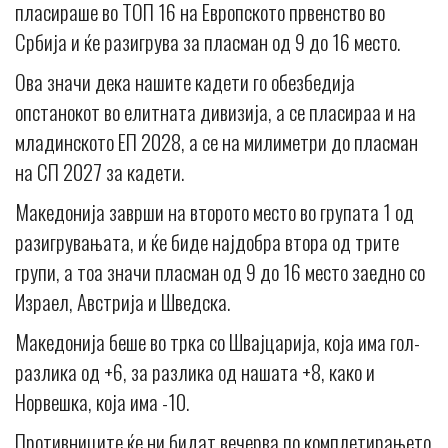
пласираше во ТОП 16 на Европското првенство во
Србија и ќе разигрува за пласман од 9 до 16 место.
Ова значи дека нашите кадети го обезбедија
опстанокот во елитната дивизија, а се пласираа и на
младинското ЕП 2028, а се на милиметри до пласман
на СП 2027 за кадети.
Македонија заврши на второто место во групата 1 од
разигрувањата, и ќе биде најдобра втора од трите
групи, а тоа значи пласман од 9 до 16 место заедно со
Израел, Австрија и Шведска.
Македонија беше во трка со Швајцарија, која има гол-
разлика од +6, за разлика од нашата +8, како и
Норвешка, која има -10.
Противниците ќе ни бидат вечерва по комплетирањето