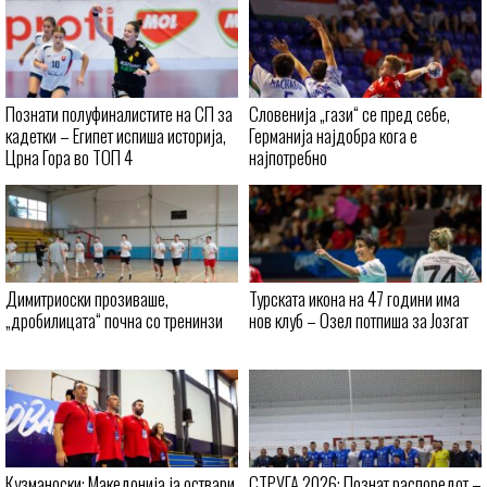
Познати полуфиналистите на СП за
Словенија „гази“ се пред себе,
кадетки – Египет испиша историја,
Германија најдобра кога е
Црна Гора во ТОП 4
најпотребно
Димитриоски прозиваше,
Турската икона на 47 години има
„дробилицата“ почна со тренинзи
нов клуб – Озел потпиша за Јозгат
Кузманоски: Македонија ја оствари
СТРУГА 2026: Познат распоредот –