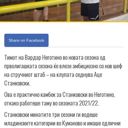
Share on Facebook
Тимот на Вардар Неготино во новата сезона од
прволигашката сезона ќе влезе амбициозно со нов шеф
на стручниот штаб – на клупата седнува Аце
Станковски.
Ова е практично камбек за Станковски во Неготино,
откако работеше таму во сезоната 2021/22.
Станковски минатите три сезони ги водеше
младинските категории во Куманово и имаше одлични