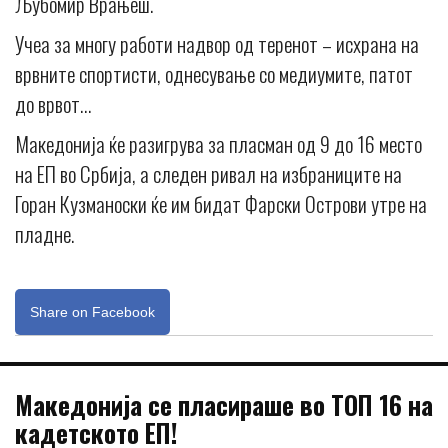
Љубомир Врањеш.
Учеа за многу работи надвор од теренот – исхрана на
врвните спортисти, однесување со медиумите, патот
до врвот…
Македонија ќе разигрува за пласман од 9 до 16 место
на ЕП во Србија, а следен ривал на избраниците на
Горан Кузманоски ќе им бидат Фарски Острови утре на
пладне.
Share on Facebook
Македонија се пласираше во ТОП 16 на
кадетското ЕП!