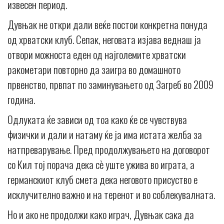
извесен период.
Дувњак не откри дали веќе постои конкретна понуда
од хрватски клуб. Сепак, неговата изјава веднаш ја
отвори можноста еден од најголемите хрватски
ракометари повторно да заигра во домашното
првенство, првпат по заминувањето од Загреб во 2009
година.
Одлуката ќе зависи од тоа како ќе се чувствува
физички и дали и натаму ќе ја има истата желба за
натпреварување. Пред продолжувањето на договорот
со Кил тој порача дека сè уште ужива во играта, а
германскиот клуб смета дека неговото присуство е
исклучително важно и на теренот и во соблекувалната.
Но и ако не продолжи како играч, Дувњак сака да