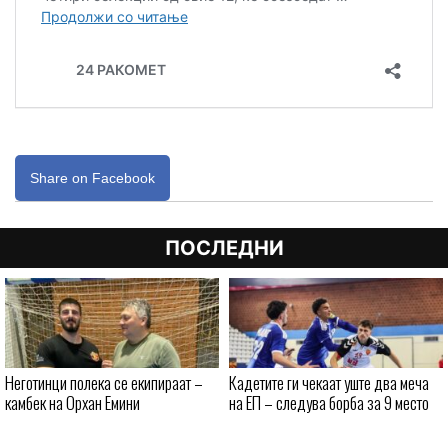
Share on Facebook
ПОСЛЕДНИ
Неготинци полека се екипираат –
Кадетите ги чекаат уште два меча
камбек на Орхан Емини
на ЕП – следува борба за 9 место