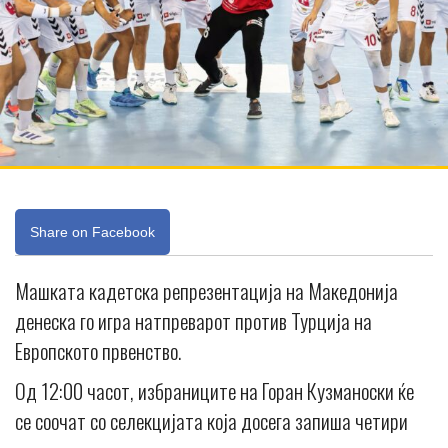
Share on Facebook
Машката кадетска репрезентација на Македонија
денеска го игра натпреварот против Турција на
Европското првенство.
Од 12:00 часот, избраниците на Горан Кузманоски ќе
се соочат со селекцијата која досега запиша четири