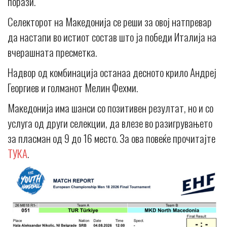
порази.
Селекторот на Македонија се реши за овој натпревар
да настапи во истиот состав што ја победи Италија на
вчерашната пресметка.
Надвор од комбинација останаа десното крило Андреј
Георгиев и голманот Мелин Фехми.
Македонија има шанси со позитивен резултат, но и со
услуга од други селекции, да влезе во разигрувањето
за пласман од 9 до 16 место. За ова повеќе прочитајте
ТУКА
.