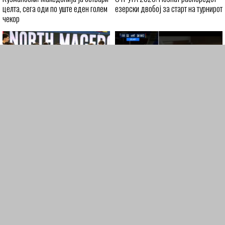
целта, сега оди по уште еден голем
езерски двобој за старт на турнирот
чекор
Македонија ја доби драмата со
Совршена реакција на
Фарски Острови и се пласира на СП
Николовски и молскавична
2027!
завршница на Ѓоргиески!
ЕВРОПСКО ПРВЕНСТВО 2026
Македонија
Првенства
Магазин
ВЕСТИ
ТРАНСФЕРИ
ВРЕМЕПЛОВ
СЕДМЕРЕЦ