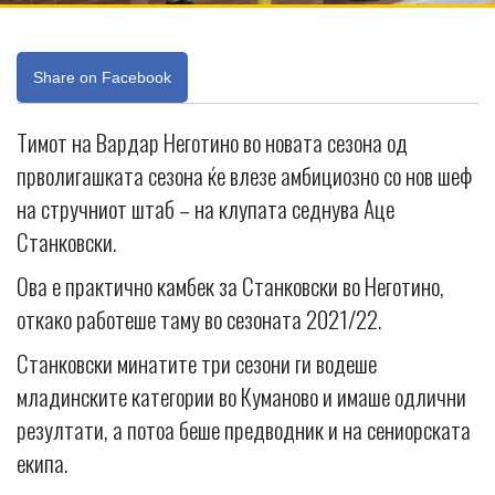
Share on Facebook
Тимот на Вардар Неготино во новата сезона од
прволигашката сезона ќе влезе амбициозно со нов шеф
на стручниот штаб – на клупата седнува Аце
Станковски.
Ова е практично камбек за Станковски во Неготино,
откако работеше таму во сезоната 2021/22.
Станковски минатите три сезони ги водеше
младинските категории во Куманово и имаше одлични
резултати, а потоа беше предводник и на сениорската
екипа.