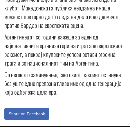
клубот. Македонската публика неодамна имаше
можност повторно да го гледа на дело и во двомечот
против Вардар на европската сцена.
Аргентинецот со години важеше за еден од
најкреативните организатори на играта во европскиот
ракомет, а покрај клупските успеси остави огромна
трага и со националниот тим на Аргентина.
Со неговото заминување, светскиот ракомет останува
без уште едно препознатливо име од една генерација
која одбележа цела ера.
Share on Facebook