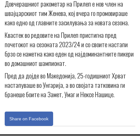
Довчерашниот ракометар на Прилеп е нов член на
швајцарскиот тим Женева, кој вчера го промовираше
како едно од главните засилувања за новата сезона.
Квастек во редовите на Прилеп пристигна пред
почетокот на сезоната 2023/24 и со своите настапи
брзо се наметна како еден од најдоминантните пикери
во домашниот шампионат.
Пред да дојде во Македонија, 25-годишниот Хрват
настапуваше во Унгарија, а во својата татковина ги
бранеше боите на Замет, Умаг и Нексе Нашице.
Share on Facebook