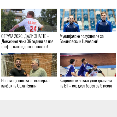
СТРУГА 2026: ДАЛИ ЗНАЕТЕ –
Мундијалско полуфинале за
Домаќинот чека 36 години за нов
Божиновски и Начевски!
трофеј, само еднаш го освоил!
Неготинци полека се екипираат –
Кадетите ги чекаат уште два меча
камбек на Орхан Емини
на ЕП – следува борба за 9 место