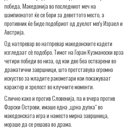
победа, Македонија во последниот меч на
шампионатот ќе се бори за деветтото место, а
противник ќе биде подобриот од дуелот меѓу Израел и
Австрија.
Од натпревар во натпревар македонските кадети
изгледаат сè подобро. Тимот на Горан Кузманоски врза
четири победи во низа, од кои две беа остварени во
драматични завршници, што претставува огромно
искуство за младите ракометари кои покажуваат
карактер и зрелост во клучните моменти.
Слично како и против Словенија, па и вчера против
Фарски Острови, имаше една „црна дупка“ во
македонската игра и наместо мирна завршница,
мораше да се решава во драма.