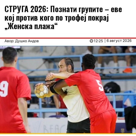
СТРУГА 2026: Познати групите – еве
кој против кого по трофеј покрај
„Женска плажа“
| 6 август 2026
Авор: Душко Андов
12:25