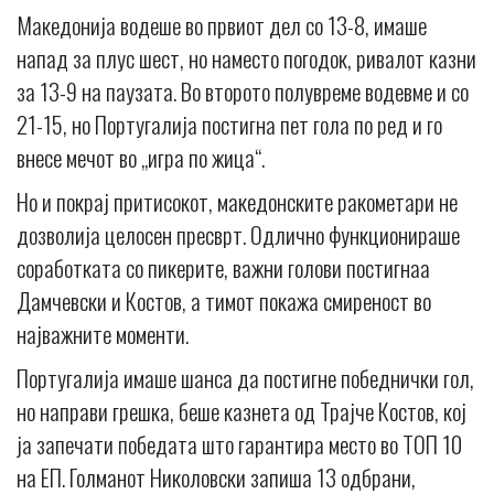
Македонија водеше во првиот дел со 13-8, имаше
напад за плус шест, но наместо погодок, ривалот казни
за 13-9 на паузата. Во второто полувреме водевме и со
21-15, но Португалија постигна пет гола по ред и го
внесе мечот во „игра по жица“.
Но и покрај притисокот, македонските ракометари не
дозволија целосен пресврт. Одлично функционираше
соработката со пикерите, важни голови постигнаа
Дамчевски и Костов, а тимот покажа смиреност во
најважните моменти.
Португалија имаше шанса да постигне победнички гол,
но направи грешка, беше казнета од Трајче Костов, кој
ја запечати победата што гарантира место во ТОП 10
на ЕП. Голманот Николовски запиша 13 одбрани,