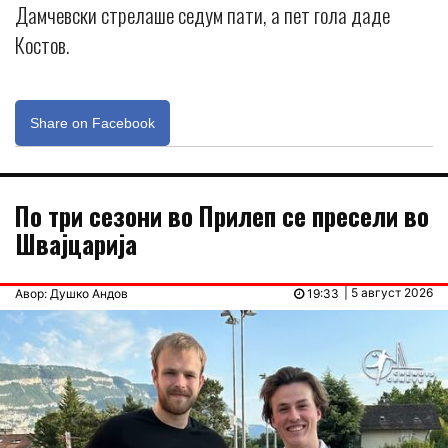
Дамчевски стрелаше седум пати, а пет гола даде
Костов.
Share on Facebook
По три сезони во Прилеп се пресели во
Швајцарија
| 5 август 2026
Авор: Душко Андов
19:33