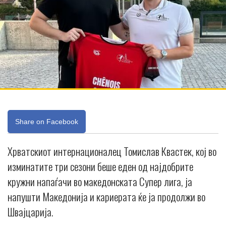
Share on Facebook
Хрватскиот интернационалец Томислав Квастек, кој во
изминатите три сезони беше еден од најдобрите
кружни напаѓачи во македонската Супер лига, ја
напушти Македонија и кариерата ќе ја продолжи во
Швајцарија.