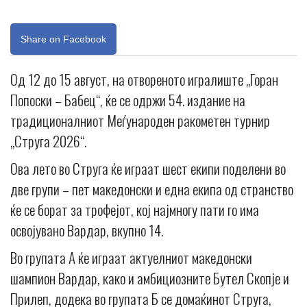
Share on Facebook
Од 12 до 15 август, на отвореното игралиште „Горан
Попоски – Бабец“, ќе се одржи 54. издание на
традиционалниот Меѓународен ракометен турнир
„Струга 2026“.
Ова лето во Струга ќе играат шест екипи поделени во
две групи – пет македонски и една екипа од странство
ќе се борат за трофејот, кој најмногу пати го има
освојувано Вардар, вкупно 14.
Во групата А ќе играат актуелниот македонски
шампион Вардар, како и амбициозните Бутел Скопје и
Прилеп, додека во групата Б се домаќинот Струга,