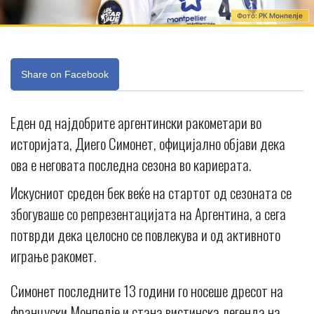
Фото: РК Монпелје
Share on Facebook
Еден од најдобрите аргентински ракометари во
историјата, Диего Симонет, официјално објави дека
ова е неговата последна сезона во кариерата.
Искусниот среден бек веќе на стартот од сезоната се
збогуваше со репрезентацијата на Аргентина, а сега
потврди дека целосно се повлекува и од активното
играње ракомет.
Симонет последните 13 години го носеше дресот на
француски Монпелје и стана вистинска легенда на