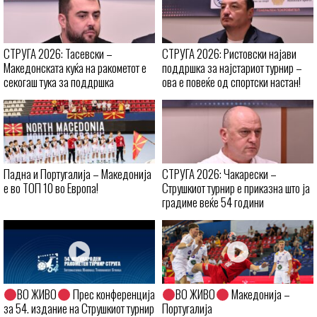
СТРУГА 2026: Тасевски –
СТРУГА 2026: Ристовски најави
Македонската куќа на ракометот е
поддршка за најстариот турнир –
секогаш тука за поддршка
ова е повеќе од спортски настан!
Падна и Португалија – Македонија
СТРУГА 2026: Чакарески –
е во ТОП 10 во Европа!
Струшкиот турнир е приказна што ја
градиме веќе 54 години
ВО ЖИВО
Прес конференција
ВО ЖИВО
Македонија –
за 54. издание на Струшкиот турнир
Португалија