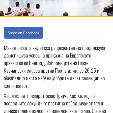
Share on Facebook
Македонската кадетска репрезентација продолжува
да испишува успешна приказна на Европското
првенство во Белград. Избраниците на Горан
Кузманоски славеа против Португалија со 26-25 и
обезбедија место меѓу најдобрите десет селекции на
континентот.
Херој на натпреварот беше Трајче Костов, кој во
последните секунди го постигна победничкиот гол и
донесе голема радост во македонскиот табор. Со оваа