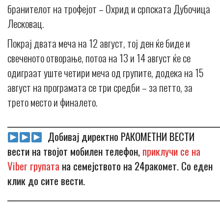
бранителот на трофејот – Охрид и српската Дубочица
Лесковац.
Покрај двата меча на 12 август, тој ден ќе биде и
свеченото отворање, потоа на 13 и 14 август ќе се
одиграат уште четири меча од групите, додека на 15
август на програмата се три средби – за петто, за
трето место и финалето.
_____________________________________________________________
Добивај директно РАКОМЕТНИ ВЕСТИ
вести на твојот мобилен телефон,
приклучи се на
Viber групата
на семејството на 24ракомет. Со еден
клик до сите вести.
_____________________________________________________________