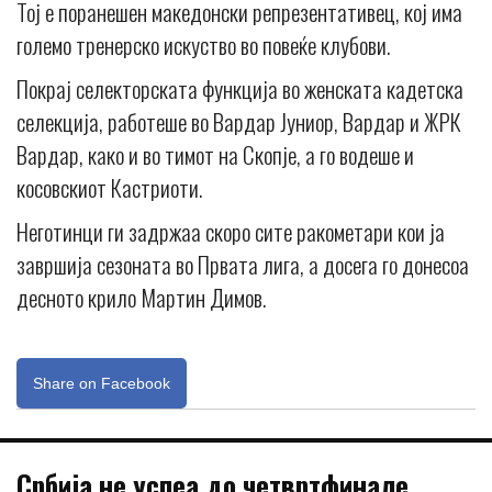
Тој е поранешен македонски репрезентативец, кој има
големо тренерско искуство во повеќе клубови.
Покрај селекторската функција во женската кадетска
селекција, работеше во Вардар Јуниор, Вардар и ЖРК
Вардар, како и во тимот на Скопје, а го водеше и
косовскиот Кастриоти.
Неготинци ги задржаа скоро сите ракометари кои ја
завршија сезоната во Првата лига, а досега го донесоа
десното крило Мартин Димов.
Share on Facebook
Србија не успеа до четвртфинале,