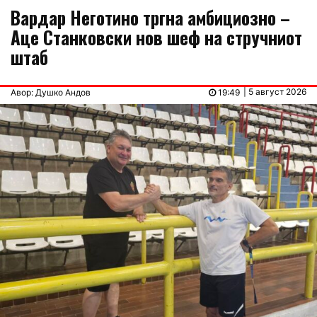
Вардар Неготино тргна амбициозно –
Аце Станковски нов шеф на стручниот
штаб
| 5 август 2026
Авор: Душко Андов
19:49