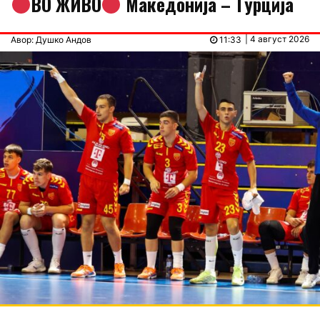
ВО ЖИВО
Македонија – Tурција
| 4 август 2026
Авор: Душко Андов
11:33