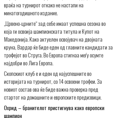
враќа на турнирот откако не настапи на
минатогодишното издание.
„Црвено-црните“ зад себе имаат успешна сезона во
која ги освоија шампионската титула и Купот на
Македонија. Како актуелен освојувач на двојната
круна, Вардар ќе биде еден од главните кандидати за
трофејот во Струга. Во Европа стигнаа меѓу осумте
најдобри во Лига Европа.
Скопскиот клуб е и еден од најуспешните во
историјата на турнирот, со 14 освоени трофеи. За
новиот состав ова ќе биде важна проверка пред
стартот на домашните и европските предизвици.
Охрид – бранителот пристигнува како европски
шампион