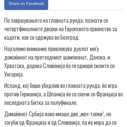
Share on Facebook
По завршувањето на главната рунда, познати се
четвртфиналните двојки на Европското првенство за
кадети, кое се одржува во Белград.
Најголемо внимание привлекува дуелот меѓу
домаќинот на претходниот шампионат, Данска, и
Хрватска, додека Словенија ќе ги одмери силите со
Унгарија.
Исланд, кој беше убедлив во главната рунда, ќе игра
против Германија, а Шпанија ќе се соочи со Франција во
последната битка за полуфинале.
Домаќинот Србија иако имаше две „меч-топки“, но
загуби од Франција и од Словенија, па ќе мора да се