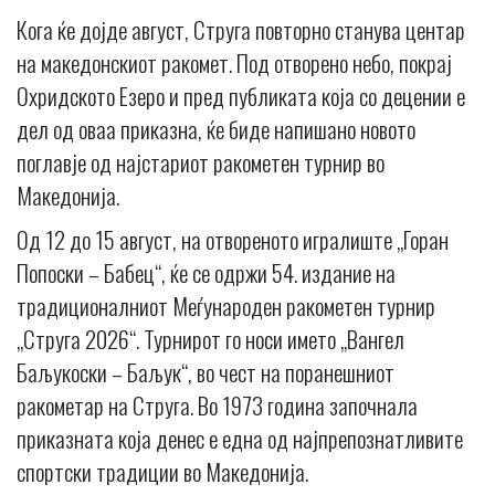
Кога ќе дојде август, Струга повторно станува центар
на македонскиот ракомет. Под отворено небо, покрај
Охридското Езеро и пред публиката која со децении е
дел од оваа приказна, ќе биде напишано новото
поглавје од најстариот ракометен турнир во
Македонија.
Од 12 до 15 август, на отвореното игралиште „Горан
Попоски – Бабец“, ќе се одржи 54. издание на
традиционалниот Меѓународен ракометен турнир
„Струга 2026“. Турнирот го носи името „Вангел
Баљукоски – Баљук“, во чест на поранешниот
ракометар на Струга. Во 1973 година започнала
приказната која денес е една од најпрепознатливите
спортски традиции во Македонија.