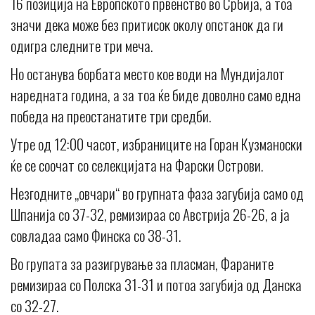
16 позиција на Европското првенство во Србија, а тоа
значи дека може без притисок околу опстанок да ги
одигра следните три меча.
Но останува борбата место кое води на Мундијалот
наредната година, а за тоа ќе биде доволно само една
победа на преостанатите три средби.
Утре од 12:00 часот, избраниците на Горан Кузманоски
ќе се соочат со селекцијата на Фарски Острови.
Незгодните „овчари“ во групната фаза загубија само од
Шпанија со 37-32, ремизираа со Австрија 26-26, а ја
совладаа само Финска со 38-31.
Во групата за разигрување за пласман, Фараните
ремизираа со Полска 31-31 и потоа загубија од Данска
со 32-27.