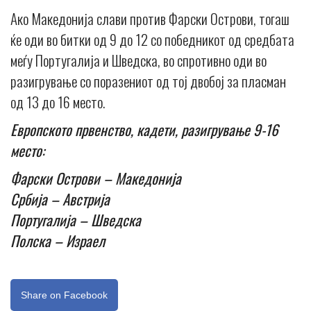
Ако Македонија слави против Фарски Острови, тогаш
ќе оди во битки од 9 до 12 со победникот од средбата
меѓу Португалија и Шведска, во спротивно оди во
разигрување со поразениот од тој двобој за пласман
од 13 до 16 место.
Европското првенство, кадети, разигрување 9-16
место:
Фарски Острови – Македонија
Србија – Австрија
Португалија – Шведска
Полска – Израел
Share on Facebook