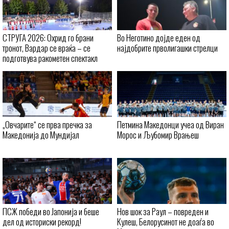
СТРУГА 2026: Охрид го брани
Во Неготино дојде еден од
тронот, Вардар се враќа – се
најдобрите прволигашки стрелци
подготвува ракометен спектакл
„Овчарите“ се прва пречка за
Петмина Македонци учеа од Виран
Македонија до Мундијал
Морос и Љубомир Врањеш
ПСЖ победи во Јапонија и беше
Нов шок за Раул – повреден и
дел од историски рекорд!
Кулеш, Белорусинот не доаѓа во