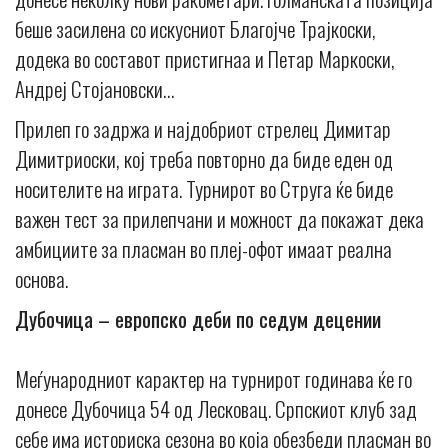
беше засилена со искусниот Благојче Трајкоски,
додека во составот пристигнаа и Петар Маркоски,
Андреј Стојановски…
Прилеп го задржа и најдобриот стрелец Димитар
Димитриоски, кој треба повторно да биде еден од
носителите на играта. Турнирот во Струга ќе биде
важен тест за прилепчани и можност да покажат дека
амбициите за пласман во плеј-офот имаат реална
основа.
Дубочица – европско деби по седум децении
Меѓународниот карактер на турнирот годинава ќе го
донесе Дубочица 54 од Лесковац. Српскиот клуб зад
себе има историска сезона во која обезбеди пласман во