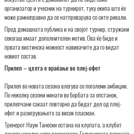
организатор и учесник на турнирот, туку екипа што ќе
може рамноправно да се натпреварува со сите ривали.
Пред домашната публика и на својот турнир, стружани
секогаш имаат дополнителен мотив. Ова ќе биде и
првата вистинска можност навивачите да го видат
новиот состав.
Прилеп – целта е враќање во плеј-офот
Прилеп во новата сезона влегува со поголеми амбиции.
По неколку сезони минати во борбата за опстанок,
прилепчани сакаат повторно да бидат дел од плеј-
офот и разигрувањето за висок пласман.
Тренерот Наум Танески остана на клупата, а клубот
донесе неколку нови ракометари. Голманската позиција