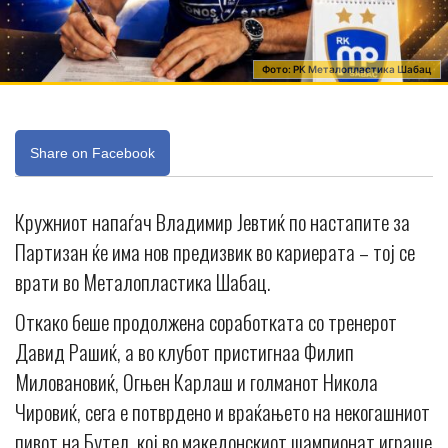
Фото: РК Металопластика Шабац
Share on Facebook
Кружниот напаѓач Владимир Јевтиќ по настапите за
Партизан ќе има нов предизвик во кариерата – тој се
врати во Металопластика Шабац.
Откако беше продолжена соработката со тренерот
Давид Рашиќ, а во клубот пристигнаа Филип
Миловановиќ, Огњен Карлаш и голманот Никола
Чировиќ, сега е потврдено и враќањето на некогашниот
пивот на Бутел, кој во македонскиот шампионат играше