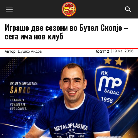
Играше две сезони во Бутел Скопје –
сега има нов клуб
|
19 мај 2026
Автор:
Душко Андов
21:12