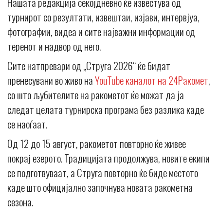
Нашата редакција секојдневно ќе известува од
турнирот со резултати, извештаи, изјави, интервјуа,
фотографии, видеа и сите најважни информации од
теренот и надвор од него.
Сите натпревари од „Струга 2026“ ќе бидат
пренесувани во живо на
YouTube каналот на 24Ракомет
,
со што љубителите на ракометот ќе можат да ја
следат целата турнирска програма без разлика каде
се наоѓаат.
Од 12 до 15 август, ракометот повторно ќе живее
покрај езерото. Традицијата продолжува, новите екипи
се подготвуваат, а Струга повторно ќе биде местото
каде што официјално започнува новата ракометна
сезона.