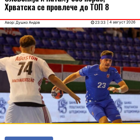
Хрватска се провлече до ТОП 8
| 4 август 2026
Авор: Душко Андов
23:33