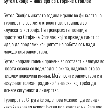
Бутел Скопје – нова ера со Стојанче Стоилов
Бутел Скопје минатата година играше во финалето на
турнирот, а ова лето отвора нова страница во
клупската историја. На тренерската позиција
пристигна Стојанче Стоилов, кој го презеде тимот со
идеја да продолжи концептот на работа со млади
македонски ракометари.
Бутел направи големи промени во составот и влегува во
новата сезона со подмладена екипа, надополнета со
неколку поискусни имиња. Меѓу новите ракометари е и
искусниот голман Градимир Чаневски, кој треба да
донесе сигурност и лидерство.
Турнирот во Струга ќе биде прва можност да се види
како ќе изгледа новиот Бутел под водство на Стоилов.