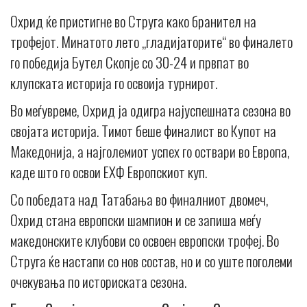
Oхрид ќе пристигне во Струга како бранител на
трофејот. Минатото лето „гладијаторите“ во финалето
го победија Бутел Скопје со 30-24 и првпат во
клупската историја го освоија турнирот.
Во меѓувреме, Охрид ја одигра најуспешната сезона во
својата историја. Тимот беше финалист во Купот на
Македонија, а најголемиот успех го оствари во Европа,
каде што го освои ЕХФ Европскиот куп.
Со победата над Татабања во финалниот двомеч,
Охрид стана европски шампион и се запиша меѓу
македонските клубови со освоен европски трофеј. Во
Струга ќе настапи со нов состав, но и со уште поголеми
очекувања по историската сезона.