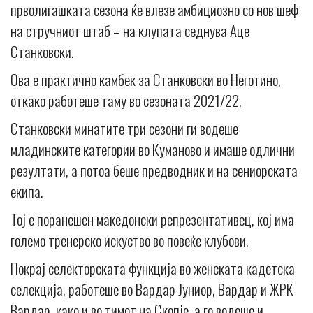
прволигашката сезона ќе влезе амбициозно со нов шеф
на стручниот штаб – на клупата седнува Аце
Станковски.
Ова е практично камбек за Станковски во Неготино,
откако работеше таму во сезоната 2021/22.
Станковски минатите три сезони ги водеше
младинските категории во Куманово и имаше одлични
резултати, а потоа беше предводник и на сениорската
екипа.
Тој е поранешен македонски репрезентативец, кој има
големо тренерско искуство во повеќе клубови.
Покрај селекторската функција во женската кадетска
селекција, работеше во Вардар Јуниор, Вардар и ЖРК
Вардар, како и во тимот на Скопје, а го водеше и