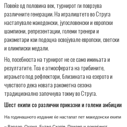
Повеќе од половина век, турнирот ги поврзува
различните генерации. На игралиштето во Струга
настапувале македонски, југословенски и европски
шампиони, репрезентации, големи тренери и
ракометари кои подоцна освојувале европски, светски
и олимписки медали.
Но, посебноста на турнирот не се само имињата и
резултатите. Тоа е атмосферата на трибините,
играњето под рефлектори, близината на езерото и
чувството дека новата ракометна сезона
традиционално започнува токму во Струга.
Шест екипи со различни приказни и големи амбиции
На годинашното издание ќе настапат пет македонски екипи
– Вардар, Охрид, Бутел Скопје, Прилеп и домаќинот