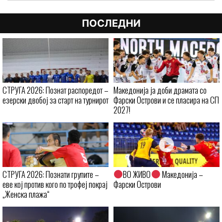
ПОСЛЕДНИ
СТРУГА 2026: Познат распоредот –
Македонија ја доби драмата со
езерски двобој за старт на турнирот
Фарски Острови и се пласира на СП
2027!
СТРУГА 2026: Познати групите –
ВО ЖИВО
Македонија –
еве кој против кого по трофеј покрај
Фарски Острови
„Женска плажа“