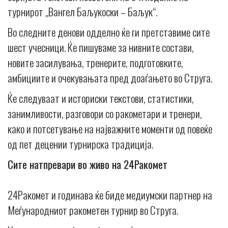
турнирот „Вангел Баљукоски – Баљук“.
Во следните денови одделно ќе ги претставиме сите
шест учесници. Ќе пишуваме за нивните состави,
новите засилувања, тренерите, подготовките,
амбициите и очекувањата пред доаѓањето во Струга.
Ќе следуваат и историски текстови, статистики,
занимливости, разговори со ракометари и тренери,
како и потсетување на најважните моменти од повеќе
од пет децении турнирска традиција.
Сите натпревари во живо на 24Ракомет
24Ракомет и годинава ќе биде медиумски партнер на
Меѓународниот ракометен турнир во Струга.