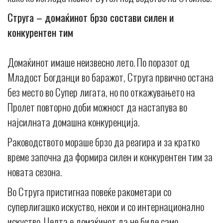
Струга – домаќинот брзо состави силен и
конкурентен тим
Домаќинот имаше неизвесно лето. По поразот од
Младост Богданци во баражот, Струга првично остана
без место во Супер лигата, но по откажувањето на
Пролет повторно доби можност да настапува во
најсилната домашна конкуренција.
Раководството мораше брзо да реагира и за кратко
време започна да формира силен и конкурентен тим за
новата сезона.
Во Струга пристигнаа повеќе ракометари со
суперлигашко искуство, некои и со интернационално
искуство. Целта е домаќинот да не биде само