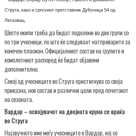
Струга, како и српскиот претставник Дубочица 54 од
Лесковац.
Шесте екипи треба да бидат поделени во две групи со
по три учесници, по што ќе следуваат натпреварите за
конечен пласман. Официјалниот состав на групите и
комплетниот распоред ќе бидат објавени
дополнително.
Секој од учесниците во Струга пристигнува со своја
приказна, нов состав и различни цели пред почетокот
на сезоната.
Вардар – освојувачот на двојната круна се враќа
во Струга
Најзвучното име меѓу учесниците е Вардар, кој се