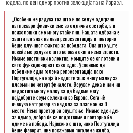
недела, по ден одмор против селекцијата на Израел.
„Особено ме радува тоа што и по седум одиграни
натпревари физички сме во одлична состојба, а и
психолошки сме многу стабилни. Нашата одбрана е
заштитен знак на оваа репрезентација и повторно
беше клучниот фактор за победата. Она што уште
повеќе ме радува е што во оваа екипа нема егоисти.
Имаме вистински колектив, момците се сплотени и
сите функционираат како едно. Успеавме да
победиме една голема репрезентација како
Португалија, на која ѝ недостигаше многу малку за
пласман во четвртфиналето. Верувам дека и нам ни
недостига многу малку за да бидеме меѓу
најдобрите осум селекции во Европа. Сега нè
очекува натпревар во недела за пласман на 9
место. Нема простор за опуштање. Имаме еден ден
за одмор, добро ќе се подготвиме и повторно ќе
одиме на победа. Најважно е што, иако Португалија
беше фаворит, ние покажавме поголема желба,