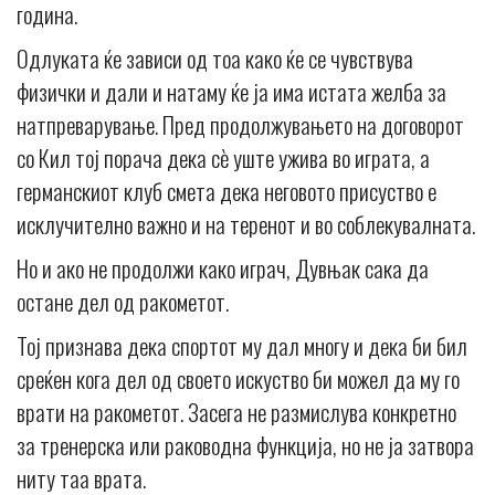
година.
Одлуката ќе зависи од тоа како ќе се чувствува
физички и дали и натаму ќе ја има истата желба за
натпреварување. Пред продолжувањето на договорот
со Кил тој порача дека сè уште ужива во играта, а
германскиот клуб смета дека неговото присуство е
исклучително важно и на теренот и во соблекувалната.
Но и ако не продолжи како играч, Дувњак сака да
остане дел од ракометот.
Тој признава дека спортот му дал многу и дека би бил
среќен кога дел од своето искуство би можел да му го
врати на ракометот. Засега не размислува конкретно
за тренерска или раководна функција, но не ја затвора
ниту таа врата.