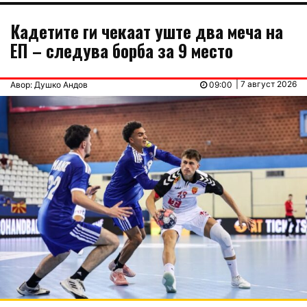
Кадетите ги чекаат уште два меча на
ЕП – следува борба за 9 место
| 7 август 2026
Авор: Душко Андов
09:00