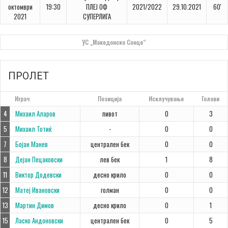
октомври
19:30
ПЛЕЈ ОФ
2021/2022
29.10.2021
60'
2021
СУПЕРЛИГА
УС „Македонско Сонце“
ПРОЛЕТ
#
Играч
Позиција
Исклучување
Голови
4
Михаил Аларов
пивот
0
3
5
Михаил Тотиќ
-
0
0
7
Бојан Манев
централен бек
0
0
8
Дејан Пецаковски
лев бек
1
8
11
Виктор Додевски
десно крило
0
0
12
Матеј Ивановски
голман
0
0
13
Мартин Димов
десно крило
0
1
15
Ласко Андоновски
централен бек
0
5