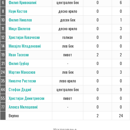
6
Филип Кривокапиќ
централен бек
0
6
8
Наум Костов
десно крило
0
0
10
Филип Николов
десен бек
0
1
11
Мице Шилегов
десно крило
0
3
12
Христијан Ковачески
голман
0
0
14
Михајло Младеновиќ
лев бек
0
0
19
Иван Тасески
пивот
2
2
21
Филип Грубор
-
0
0
24
Мартин Манасков
лев бек
0
3
35
Николче Ристески
лево крило
0
0
44
Стефан Додиќ
централен бек
0
9
55
Христијан Димитриески
пивот
0
0
77
Алекса Милошевиќ
-
0
0
Вкупно
2
24
Исклучување