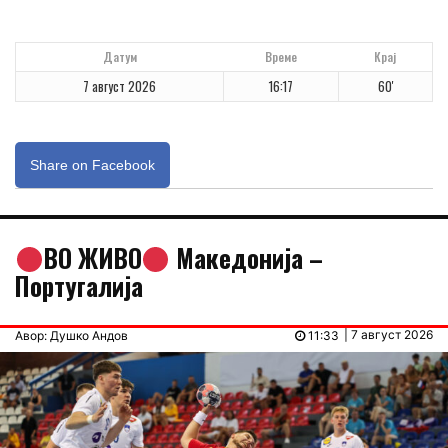
Датум
Време
Крај
7 август 2026
16:17
60'
Share on Facebook
ВО ЖИВО
Македонија –
Португалија
| 7 август 2026
Авор: Душко Андов
11:33