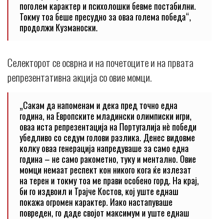
поголем карактер и психолошки бевме постабилни.
Токму тоа беше пресудно за оваа голема победа“,
продолжи Кузманоски.
Селекторот се осврна и на почетоците и на првата
репрезентативна акција со овие момци.
„Сакам да напоменам и дека пред точно една
година, на Европските младински олимписки игри,
оваа иста репрезентација на Португалија нè победи
убедливо со седум голови разлика. Денес видовме
колку оваа генерација напредуваше за само една
година – не само ракометно, туку и ментално. Овие
момци немаат респект кон никого кога ќе излезат
на терен и токму тоа ме прави особено горд. На крај,
би го издвоил и Трајче Костов, кој уште еднаш
покажа огромен карактер. Иако настапуваше
повреден, го даде својот максимум и уште еднаш