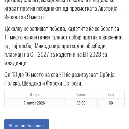
играат против победникот од пресметката Австрија –
Израел за 9 место.
Доколку не запишат победа, кадетите ќе се борат за
11 место на континенталниот собир против поразениот
од тој двобој. Македонија претходно обезбеди
пласман на СП 2027 за кадети и на ЕП 2028 за
младинци.
Од 13 до 16 место на ова ЕП ќе разигруваат Србија,
Полска, Шведска и Фарски Острови.
Датум
Време
Крај
7 август 2026
09:00
60'
Share on Facebook