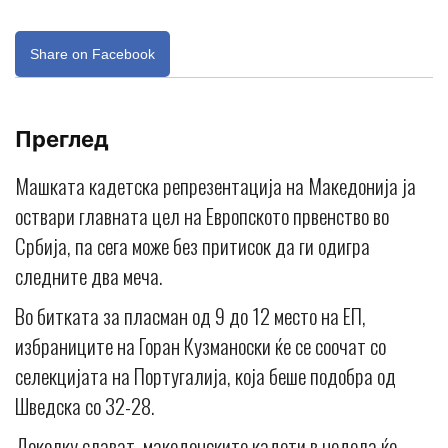
Share on Facebook
Преглед
Машката кадетска репрезентација на Македонија ја
оствари главната цел на Европското првенство во
Србија, па сега може без притисок да ги одигра
следните два меча.
Во битката за пласман од 9 до 12 место на ЕП,
избраниците на Горан Кузманоски ќе се соочат со
селекцијата на Португалија, која беше подобра од
Шведска со 32-28.
Доколку слават, македонските кадети в недела ќе