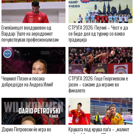
Египќанецот воодушевен од
СТРУГА 2026: Пејчиќ – Чест е да
Вардар: Уште на аеродромот
се биде дел од турнир со ваква
почувствував професионализам
традиција
Чешкиот Плзен и посака
СТРУГА 2026: Гоце Георгиевски е
добредојде на Андреа Илиќ!
јасен – сакаме да играме во
финалето
Дарио Петровски ќе игра во
Крушата под круша паѓа – „малиот