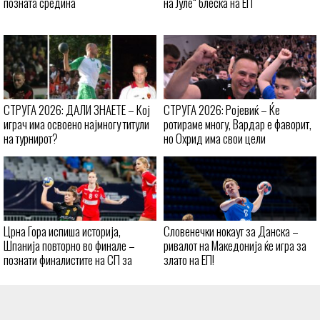
позната средина
на Јуле“ блеска на ЕП
СТРУГА 2026: ДАЛИ ЗНАЕТЕ – Кој
СТРУГА 2026: Ројевиќ – Ќе
играч има освоено најмногу титули
ротираме многу, Вардар е фаворит,
на турнирот?
но Охрид има свои цели
Црна Гора испиша историја,
Словенечки нокаут за Данска –
Шпанија повторно во финале –
ривалот на Македонија ќе игра за
познати финалистите на СП за
злато на ЕП!
кадетки