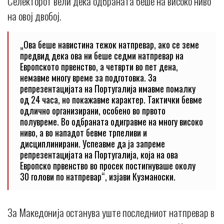
Селекторот вели дека одбраната беше на високо ниво
на овој двобој.
„Oва беше навистина тежок натпревар, ако се земе
предвид дека ова ни беше седми натпревар на
Европското првенство, а четврти во пет дена,
немавме многу време за подготовка. За
репрезентацијата на Португалија имавме помалку
од 24 часа, но покажавме карактер. Тактички бевме
одлично организирани, особено во првото
полувреме. Во одбраната одигравме на многу високо
ниво, а во нападот бевме трпеливи и
дисциплинирани. Успеавме да ја запреме
репрезентацијата на Португалија, која на ова
Европско првенство во просек постигнуваше околу
30 голови по натпревар“, изјави Кузманоски.
За Македонија останува уште последниот натпревар в