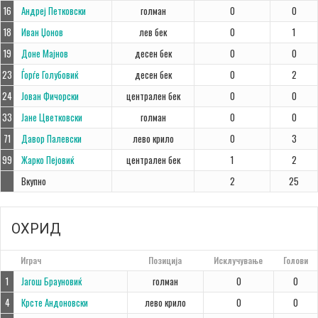
16
Андреј Петковски
голман
0
0
18
Иван Џонов
лев бек
0
1
19
Доне Мајнов
десен бек
0
0
23
Ѓорѓе Голубовиќ
десен бек
0
2
24
Јован Фичорски
централен бек
0
0
33
Јане Цветковски
голман
0
0
71
Давор Палевски
лево крило
0
3
99
Жарко Пејовиќ
централен бек
1
2
Вкупно
2
25
ОХРИД
#
Играч
Позиција
Исклучување
Голови
1
Јагош Брауновиќ
голман
0
0
4
Крсте Андоновски
лево крило
0
0