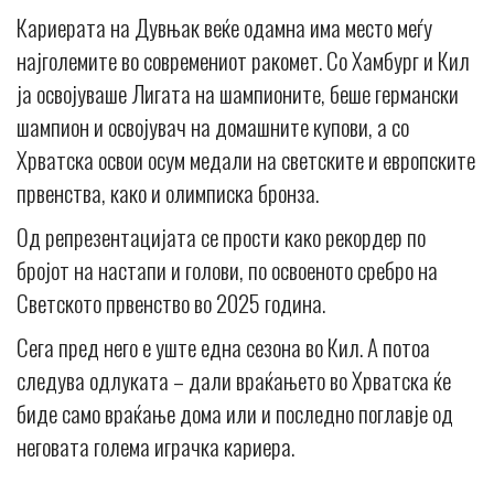
Кариерата на Дувњак веќе одамна има место меѓу
најголемите во современиот ракомет. Со Хамбург и Кил
ја освојуваше Лигата на шампионите, беше германски
шампион и освојувач на домашните купови, а со
Хрватска освои осум медали на светските и европските
првенства, како и олимписка бронза.
Од репрезентацијата се прости како рекордер по
бројот на настапи и голови, по освоеното сребро на
Светското првенство во 2025 година.
Сега пред него е уште една сезона во Кил. А потоа
следува одлуката – дали враќањето во Хрватска ќе
биде само враќање дома или и последно поглавје од
неговата голема играчка кариера.
_____________________________________________________________