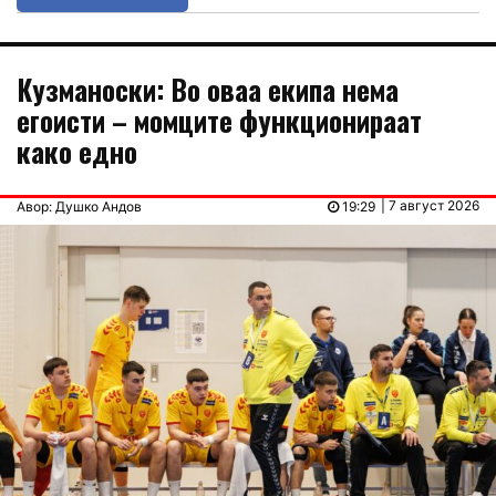
Кузманоски: Во оваа екипа нема
егоисти – момците функционираат
како едно
| 7 август 2026
Авор: Душко Андов
19:29