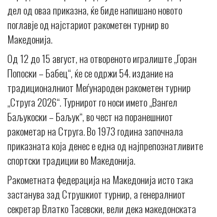
дел од оваа приказна, ќе биде напишано новото
поглавје од најстариот ракометен турнир во
Македонија.
Од 12 до 15 август, на отвореното игралиште „Горан
Попоски – Бабец“, ќе се одржи 54. издание на
традиционалниот Меѓународен ракометен турнир
„Струга 2026“. Турнирот го носи името „Вангел
Баљукоски – Баљук“, во чест на поранешниот
ракометар на Струга. Во 1973 година започнала
приказната која денес е една од најпрепознатливите
спортски традиции во Македонија.
Ракометната федерација на Македонија исто така
застанува зад Струшкиот турнир, а генералниот
секретар Влатко Тасевски, вели дека македонската