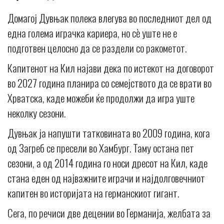
Домагој Дувњак полека влегува во последниот дел од
една голема играчка кариера, но сè уште не е
подготвен целосно да се раздели со ракометот.
Капитенот на Кил најави дека по истекот на договорот
во 2027 година планира со семејството да се врати во
Хрватска, каде можеби ќе продолжи да игра уште
неколку сезони.
Дувњак ја напушти татковината во 2009 година, кога
од Загреб се пресели во Хамбург. Таму остана пет
сезони, а од 2014 година го носи дресот на Кил, каде
стана еден од најважните играчи и најдолговечниот
капитен во историјата на германскиот гигант.
Сега, по речиси две децении во Германија, желбата за