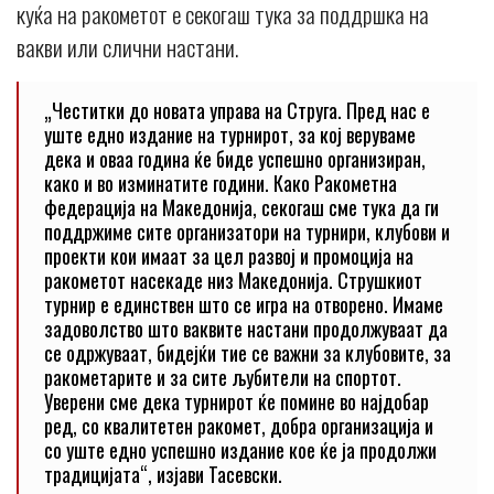
куќа на ракометот е секогаш тука за поддршка на
вакви или слични настани.
„Честитки до новата управа на Струга. Пред нас е
уште едно издание на турнирот, за кој веруваме
дека и оваа година ќе биде успешно организиран,
како и во изминатите години. Како Ракометна
федерација на Македонија, секогаш сме тука да ги
поддржиме сите организатори на турнири, клубови и
проекти кои имаат за цел развој и промоција на
ракометот насекаде низ Македонија. Струшкиот
турнир е единствен што се игра на отворено. Имаме
задоволство што ваквите настани продолжуваат да
се одржуваат, бидејќи тие се важни за клубовите, за
ракометарите и за сите љубители на спортот.
Уверени сме дека турнирот ќе помине во најдобар
ред, со квалитетен ракомет, добра организација и
со уште едно успешно издание кое ќе ја продолжи
традицијата“, изјави Тасевски.