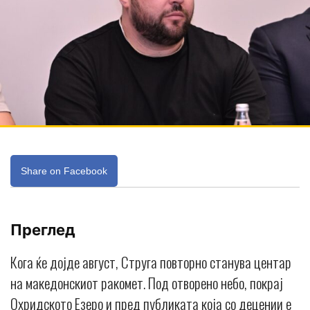
Share on Facebook
Преглед
Кога ќе дојде август, Струга повторно станува центар
на македонскиот ракомет. Под отворено небо, покрај
Охридското Езеро и пред публиката која со децении е