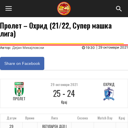
Пролет – Охрид (21/22, Супер машка
лига)
|
29 октомври 2021
Автор:
Дејан Михајловски
19:30
Share on Facebook
ОХРИД
29 октомври 2021
25
-
24
ПРОЛЕТ
Крај
Датум
Време
Лига
Сезона
Match Day
Крај
29
REГУЛАРЕН ДЕЛ |