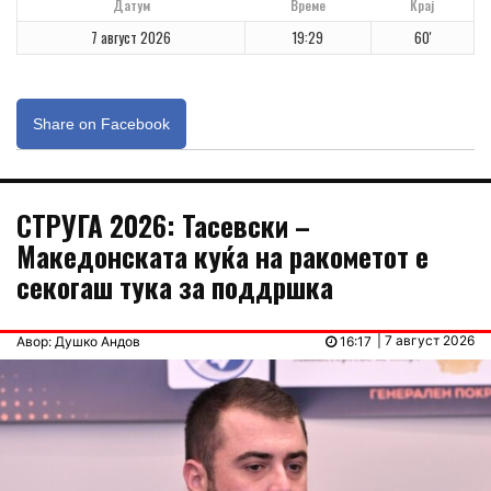
Датум
Време
Крај
7 август 2026
19:29
60'
Share on Facebook
СТРУГА 2026: Тасевски –
Македонската куќа на ракометот е
секогаш тука за поддршка
| 7 август 2026
Авор: Душко Андов
16:17