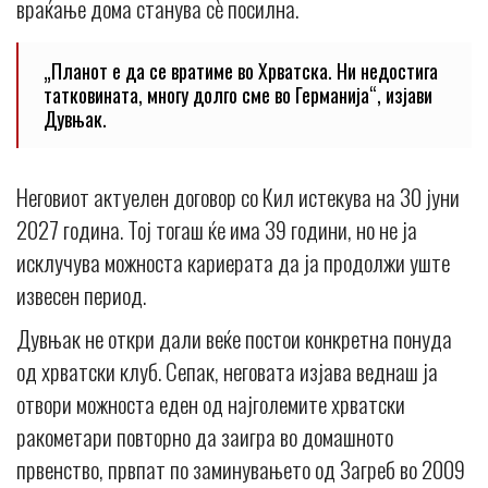
враќање дома станува сè посилна.
„Планот е да се вратиме во Хрватска. Ни недостига
татковината, многу долго сме во Германија“, изјави
Дувњак.
Неговиот актуелен договор со Кил истекува на 30 јуни
2027 година. Тој тогаш ќе има 39 години, но не ја
исклучува можноста кариерата да ја продолжи уште
извесен период.
Дувњак не откри дали веќе постои конкретна понуда
од хрватски клуб. Сепак, неговата изјава веднаш ја
отвори можноста еден од најголемите хрватски
ракометари повторно да заигра во домашното
првенство, првпат по заминувањето од Загреб во 2009