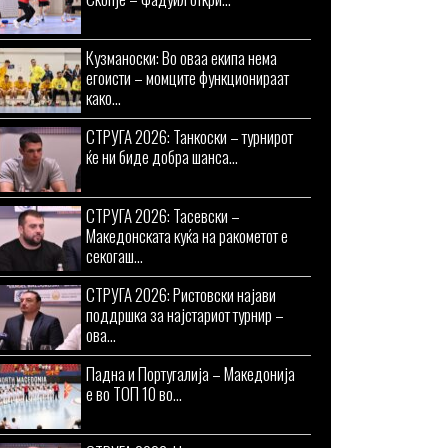
Кузманоски: Во оваа екипа нема
егоисти – момците функционираат
како...
СТРУГА 2026: Танкоски – турнирот
ќе ни биде добра шанса...
СТРУГА 2026: Тасевски –
Македонската куќа на ракометот е
секогаш...
СТРУГА 2026: Ристовски најави
поддршка за најстариот турнир –
ова...
Падна и Португалија – Македонија
е во ТОП 10 во...