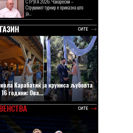
СТРУГА 2026: Чакарески –
Струшкиот турнир е приказна што
ја...
ГАЗИН
СИТЕ
кола Карабатиќ ја круниса љубовта
 16 години: Ова...
ВЕНСТВА
СИТЕ