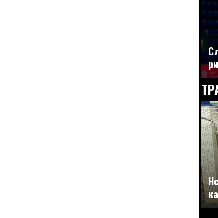
Сл
ри
ТР
Не
ка