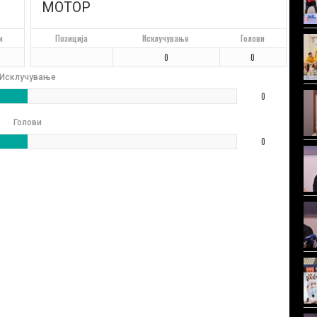
МОТОР
и
Позиција
Исклучување
Голови
0
0
Исклучување
0
Голови
0