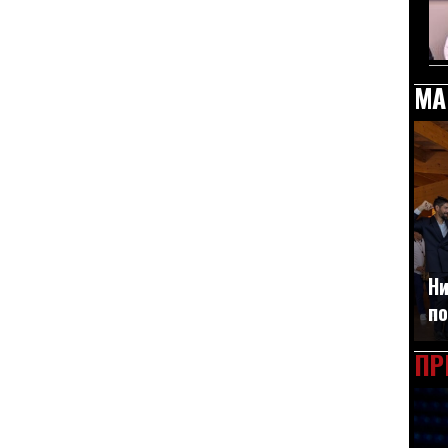
МА
Ни
по
ПР