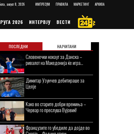
ота, август 8, 2026
ИМПРЕСУМ
ПРАВИЛА
МАРКЕТИНГ
АРХИВА
РУГА 2026
ИНТЕРВЈУ
ВЕСТИ
ПОСЛЕДНИ
НАЈЧИТАНИ
Словенечки нокаут за Данска –
ривалот на Македонија ќе игра...
Димитар Узунчев дебитираше за
Целје
Kaко во старите добри времиња –
Червар го преслуша Вујовиќ!
Французите го убедиле да дојде во
Скопје – Фадуил откри...