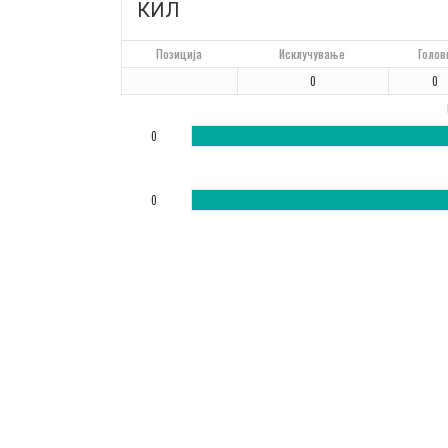
КИЛ
Позиција
Исклучување
Голов
0
0
0
0