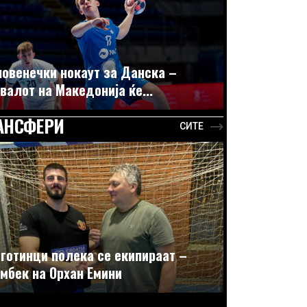
овенечки нокаут за Данска –
валот на Македонија ќе...
АНСФЕРИ
СИТЕ
готинци полека се екипираат –
мбек на Орхан Емини