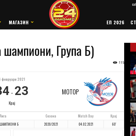
саб
МАГАЗИН
ЕП 2026
СТ
 шампиони, Група Б)
115
4 февруари 2021
34
23
МОТОР
-
Крај
Лига
Сезона
Match Day
Крај
 ШАМПИОНИ Б
2020/2021
04.02.2021
60'