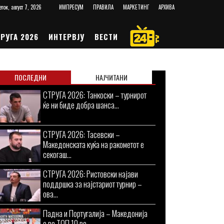
еток, август 7, 2026
ИМПРЕСУМ
ПРАВИЛА
МАРКЕТИНГ
АРХИВА
РУГА 2026
ИНТЕРВЈУ
ВЕСТИ
ПОСЛЕДНИ
НАЈЧИТАНИ
СТРУГА 2026: Танкоски – турнирот
ќе ни биде добра шанса...
СТРУГА 2026: Тасевски –
Македонската куќа на ракометот е
секогаш...
СТРУГА 2026: Ристовски најави
поддршка за најстариот турнир –
ова...
Падна и Португалија – Македонија
е во ТОП 10 во...