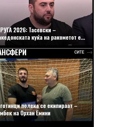
РУГА 2026: Тасевски –
кедонската куќа на ракометот е...
АНСФЕРИ
СИТЕ
готинци полека се екипираат –
мбек на Орхан Емини