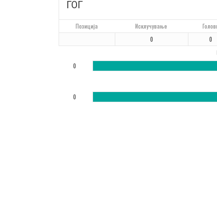
ГОГ
Позиција
Исклучување
Голов
0
0
0
0