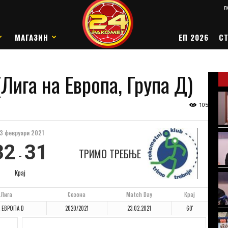
п
МАГАЗИН
ЕП 2026
СТ
Лига на Европа, Група Д)
105
3 февруари 2021
32
31
ТРИМО ТРЕБЊЕ
-
Крај
Лига
Сезона
Match Day
Крај
 ЕВРОПА D
2020/2021
23.02.2021
60'