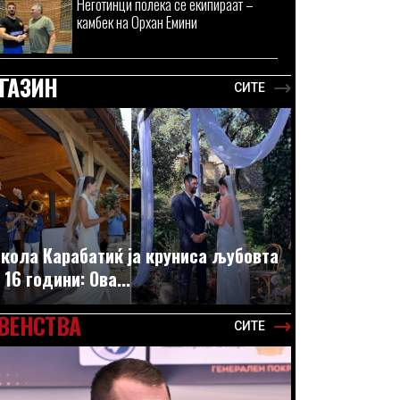
Неготинци полека се екипираат –
камбек на Орхан Емини
ГАЗИН
СИТЕ
кола Карабатиќ ја круниса љубовта
 16 години: Ова...
ВЕНСТВА
СИТЕ