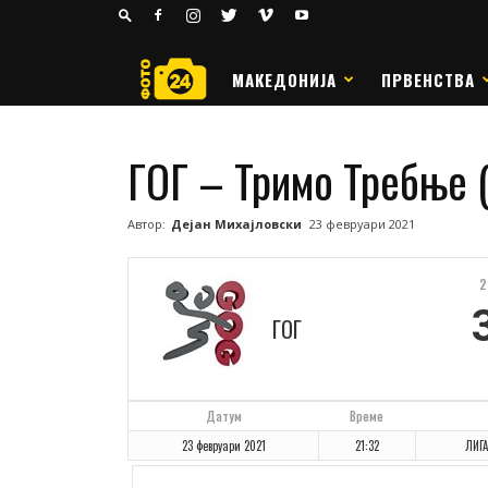
24
РАКОМЕТ
МАКЕДОНИЈА
ПРВЕНСТВА
ГОГ – Тримо Требње (
Автор:
Дејан Михајловски
23 февруари 2021
2
ГОГ
Датум
Време
23 февруари 2021
21:32
ЛИГА