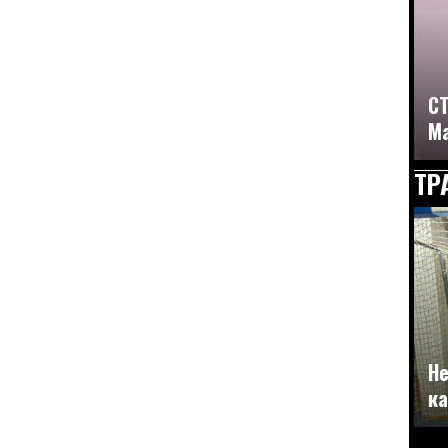
СТ
Ма
ТР
Не
ка