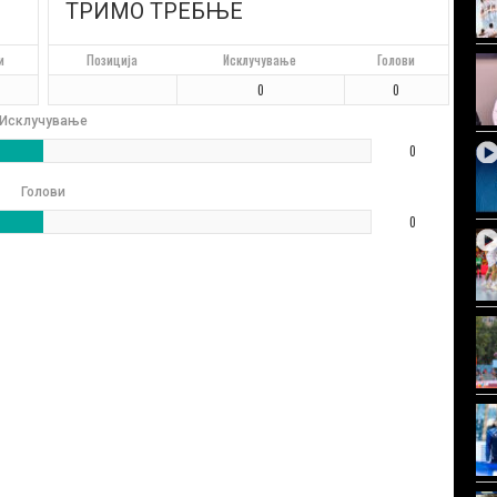
ТРИМО ТРЕБЊЕ
и
Позиција
Исклучување
Голови
0
0
Исклучување
0
Голови
0