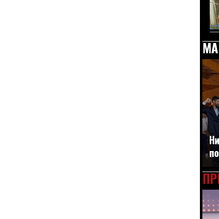
МА
Ни
по
ПР