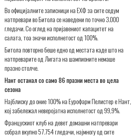
Во официјалните записници на ЕХФ за сите седум
натпревари во Битола се наведени по точно 3.000
гледачи. Со оглед на пријавениот капацитет на
салата, тоа значи исполнетост од 100%.
Битола повторно беше едно од местата каде што на
натпреварите од Лигата на шампионите немаше
празно столче.
Нант останал со само 86 празни места во цела
сезона
Најблиску до oние 100% на Еурофарм Пелистер е Нант,
кој забележал неверојатна исполнетост од 99,9%.
Францускиот клуб на девет домашни натпревари
собрал вкупно 57.754 гледачи, најмногу од сите