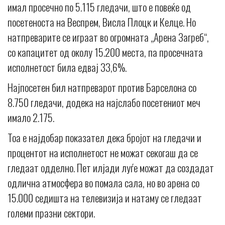
имал просечно по 5.115 гледачи, што е повеќе од
посетеноста на Веспрем, Висла Плоцк и Келце. Но
натпреварите се играат во огромната „Арена Загреб“,
со капацитет од околу 15.200 места, па просечната
исполнетост била едвај 33,6%.
Најпосетен бил натпреварот против Барселона со
8.750 гледачи, додека на најслабо посетениот меч
имало 2.175.
Тоа е најдобар показател дека бројот на гледачи и
процентот на исполнетост не можат секогаш да се
гледаат одделно. Пет илјади луѓе можат да создадат
одлична атмосфера во помала сала, но во арена со
15.000 седишта на телевизија и натаму се гледаат
големи празни сектори.