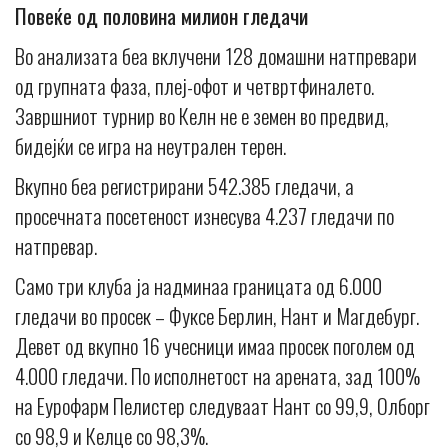
Повеќе од половина милион гледачи
Во анализата беа вклучени 128 домашни натпревари
од групната фаза, плеј-офот и четвртфиналето.
Завршниот турнир во Келн не е земен во предвид,
бидејќи се игра на неутрален терен.
Вкупно беа регистрирани 542.385 гледачи, а
просечната посетеност изнесува 4.237 гледачи по
натпревар.
Само три клуба ја надминаа границата од 6.000
гледачи во просек – Фуксе Берлин, Нант и Магдебург.
Девет од вкупно 16 учесници имаа просек поголем од
4.000 гледачи. По исполнетост на арената, зад 100%
на Еурофарм Пелистер следуваат Нант со 99,9, Олборг
со 98,9 и Келце со 98,3%.