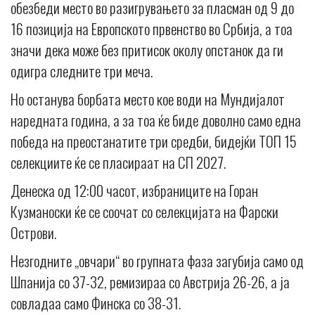
обезбеди место во разигрувањето за пласман од 9 до
16 позиција на Европското првенство во Србија, а тоа
значи дека може без притисок околу опстанок да ги
одигра следните три меча.
Но останува борбата место кое води на Мундијалот
наредната година, а за тоа ќе биде доволно само една
победа на преостанатите три средби, бидејќи ТОП 15
селекциите ќе се пласираат на СП 2027.
Денеска од 12:00 часот, избраниците на Горан
Кузманоски ќе се соочат со селекцијата на Фарски
Острови.
Незгодните „овчари“ во групната фаза загубија само од
Шпанија со 37-32, ремизираа со Австрија 26-26, а ја
совладаа само Финска со 38-31.