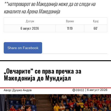
**натпреварот во Македонија може да се следи на
каналите на Арена Македонија
Датум
Време
Крај
6 август 2026
11:19
60'
Share on Facebook
„Овчарите“ се прва пречка за
Македонија до Мундијал
| 6 август 2026
Авор: Душко Андов
09:02