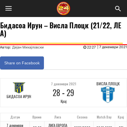
Бидасоа Ирун – Висла Плоцк (21/22, ЛЕ
А)
|
7 декември 2021
Автор:
Дејан Михајловски
22:27
Share on Facebook
ВИСЛА ПЛОЦК
7 декември 2021
28
-
29
БИДАСОА ИРУН
Крај
Датум
Време
Лига
Сезона
Match Day
Крај
7 декември
ЛИГА ЕВРОПА