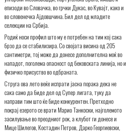
епизоди во Словачка, во грчки Дукас, во Кувајт, како и
во словенечка Ајдовшчина. Бил дел од младите
селекции на Србија.
Родиќ носи профил што му е потребен на тим кој сака
брзо да се стабилизира. Со својата висина од 205
сантиметри, тој може да донесе дополнителна моќ во
нападот, поголема опасност од бековската линија, но и
физичко присуство во одбраната.
Струга ова лето веќе испрати јасна порака дека не
сака само да биде дел од Супер лигата, туку да
направи тим што ќе биде конкурентен. Претходно
покрај езерото се врати Марио Танкоски, најголемото
засилување во преодниот рок, а клубот ги донесе и
Мице Шилегов, Костадин Петров, Дарко Георгиевски,