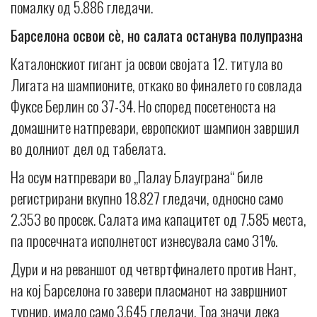
помалку од 5.886 гледачи.
Барселона освои сè, но салата останува полупразна
Каталонскиот гигант ја освои својата 12. титула во
Лигата на шампионите, откако во финалето го совлада
Фуксе Берлин со 37-34. Но според посетеноста на
домашните натпревари, европскиот шампион завршил
во долниот дел од табелата.
На осум натпревари во „Палау Блауграна“ биле
регистрирани вкупно 18.827 гледачи, односно само
2.353 во просек. Салата има капацитет од 7.585 места,
па просечната исполнетост изнесувала само 31%.
Дури и на реваншот од четвртфиналето против Нант,
на кој Барселона го завери пласманот на завршниот
турнир, имало само 3.645 гледачи. Тоа значи дека