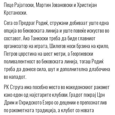
Пеце Рајатоски, Мартин Јовановски и Христијан
Крстаноски.
Сега со Предраг Родиќ, стружани добиваат уште една
опција во бековската линија и уште повеќе искуство во
составот. Ако Танкоски треба да биде главниот
организатор на играта, Шилегов носи брзина на крило,
Петров цврстина на шест метри, а Георгиевски
поливалентност во бековската линија, тогаш Родиќ
треба да донесе сила, шут и дополнителна длабочина
во нападот.
РК Струга има посебно место во македонскиот ракомет
како еден од најстарите клубови. Градот покрај Црн
Дрим и Охридското Езеро со децении е препознатлив
по ракометната традиција, а клубот со новата