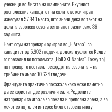
учесници во Лигата на шампионите. Вкупниот
расположлив капацитет на салите во кои играл
изнесувал 57.840 места, што значи дека во текот на
целата европска сезона останале празни само 86
седишта.
Нант осум натпревари одиграл во „H Arena“, со
капацитет од 5.902 гледачи, додека дуелот со Келце
го преселил во поголемата „Hall XXL Nantes“. Токму тој
натпревар го поставил рекордот на сезоната – на
трибините имало 10.624 гледачи.
Французите практично покажале како може паметно
да се користат две различни сали. Редовните
натпревари се играле во помала и преполна арена, а за
мечот со најголем интерес била отворена многу