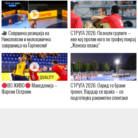
Совршена реакција на
СТРУГА 2026: Познати групите –
Николовски и молскавична
еве кој против кого по трофеј покрај
завршница на Ѓоргиески!
„Женска плажа“
ВО ЖИВО
Македонија –
СТРУГА 2026: Охрид го брани
Фарски Острови
тронот, Вардар се враќа – се
подготвува ракометен спектакл