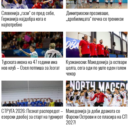
Словенија „гази“ се пред себе,
Димитриоски прозиваше,
Германија најдобра кога е
„дробилицата“ почна со тренинзи
најпотребно
Турската икона на 47 години има
Кузманоски: Македонија ја оствари
нов клуб – Озел потпиша за Јозгат
целта, сега оди по уште еден голем
чекор
СТРУГА 2026: Познат распоредот –
Македонија ја доби драмата со
езерски двобој за старт на турнирот
Фарски Острови и се пласира на СП
2027!