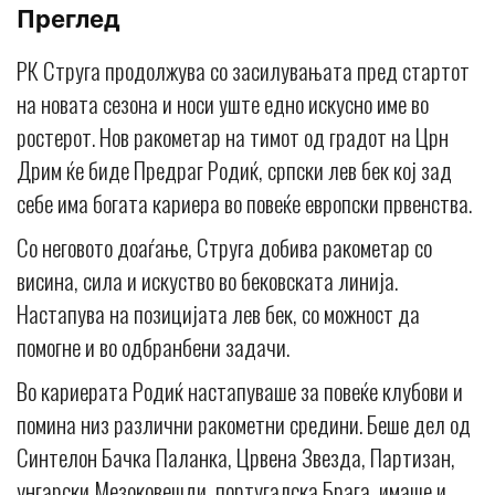
Преглед
РК Струга продолжува со засилувањата пред стартот
на новата сезона и носи уште едно искусно име во
ростерот. Нов ракометар на тимот од градот на Црн
Дрим ќе биде Предраг Родиќ, српски лев бек кој зад
себе има богата кариера во повеќе европски првенства.
Со неговото доаѓање, Струга добива ракометар со
висина, сила и искуство во бековската линија.
Настапува на позицијата лев бек, со можност да
помогне и во одбранбени задачи.
Во кариерата Родиќ настапуваше за повеќе клубови и
помина низ различни ракометни средини. Беше дел од
Синтелон Бачка Паланка, Црвена Звезда, Партизан,
унгарски Мезоковешди, португалска Брага, имаше и