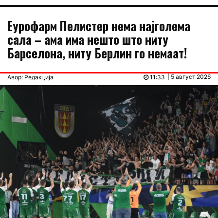
Еурофарм Пелистер нема најголема
сала – ама има нешто што ниту
Барселона, ниту Берлин го немаат!
| 5 август 2026
Авор: Редакција
11:33