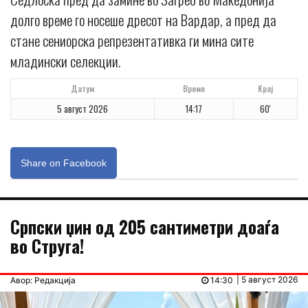
долго време го носеше дресот на Вардар, а пред да
стане сениорска репрезентативка ги мина сите
младински селекции.
Датум
Време
Крај
5 август 2026
14:17
60'
Share on Facebook
Српски џин од 205 сантиметри доаѓа
во Струга!
| 5 август 2026
Авор: Редакција
14:30