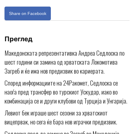
Share on Facebook
Преглед
Македонската репрезентативка Андреа Седлоска по
шест години си замина од хрватската Локомотива
Загреб и ќе има нов предизвик во кариерата.
Според информациите на 24Ракомет, Седлоска се
наоѓа пред трансфер во турскиот Ускудар, иако во
комбинација се и други клубови од Турција и Унгарија.
Левиот бек играше шест сезони за хрватскиот
вицепрвак, но сега ќе бара нов играчки предизвик.
Седлоска пред да замине во Загреб во Македонија