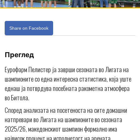
Share on Facebook
Преглед
Еурофарм Пелистер ја заврши сезоната во Лигата на
шампионите со една интересна статистика, која уште
еднаш ја потврдува посебната ракометна атмосфера
во Битола.
Според анализата на посетеноста на сите домашни
натпревари во Лигата на шампионите во сезоната
2025/26, македонскиот шампион формално има
највисок процент на исполнетост на арената.