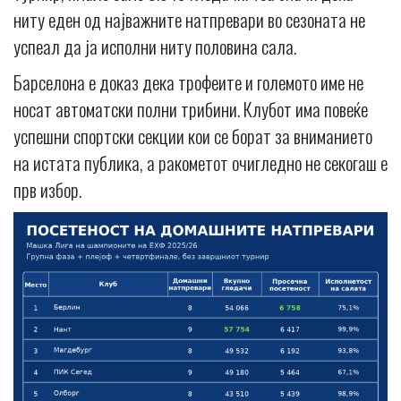
ниту еден од најважните натпревари во сезоната не
успеал да ја исполни ниту половина сала.
Барселона е доказ дека трофеите и големото име не
носат автоматски полни трибини. Клубот има повеќе
успешни спортски секции кои се борат за вниманието
на истата публика, а ракометот очигледно не секогаш е
прв избор.