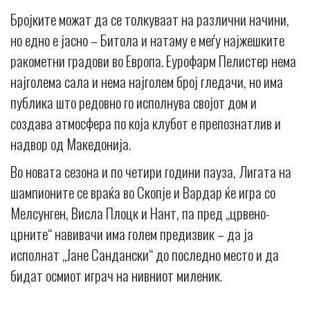
Бројките можат да се толкуваат на различни начини,
но едно е јасно – Битола и натаму е меѓу најжешките
ракометни градови во Европа. Еурофарм Пелистер нема
најголема сала и нема најголем број гледачи, но има
публика што редовно го исполнува својот дом и
создава атмосфера по која клубот е препознатлив и
надвор од Македонија.
Во новата сезона и по четири години пауза, Лигата на
шампионите се враќа во Скопје и Вардар ќе игра со
Мелсунген, Висла Плоцк и Нант, па пред „црвено-
црните“ навивачи има голем предизвик – да ја
исполнат „Јане Сандански“ до последно место и да
бидат осмиот играч на нивниот миленик.
_____________________________________________________________