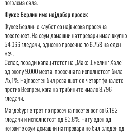
поголема сала.
Фуксе Берлин има најдобар просек
Фуксе Берлин е клубот со највисока просечна
посетеност. На осум домашни натпревари имал вкупно
54.066 гледачи, односно просечно по 6.758 на еден
меч.
Сепак, поради капацитетот на „Макс Шмелинг Хале“
од околу 9.000 места, просечната исполнетост била
75,1%. Најпосетен бил реваншот од четвртфиналето
против Веспрем, кога на трибините имало 8.796
гледачи.
Магдебург е трет по просечна посетеност со 6.192
гледачи и исполнетост од 93,8%. Ниту еден од
неговите осум домашни натпревари не бил следен од