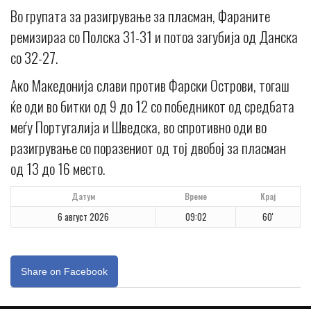
Во групата за разигрување за пласман, Фараните
ремизираа со Полска 31-31 и потоа загубија од Данска
со 32-27.
Ако Македонија слави против Фарски Острови, тогаш
ќе оди во битки од 9 до 12 со победникот од средбата
меѓу Португалија и Шведска, во спротивно оди во
разигрување со поразениот од тој двобој за пласман
од 13 до 16 место.
Датум
Време
Крај
6 август 2026
09:02
60'
Share on Facebook