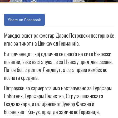
Share on Facebook
Македонскиот ракометар Дарио Петровски повторно ќе
игра за тимот на Цвикау од Германија.
Битолчанецот, кој одлично се снаоѓа на сите бековски
позиции, веќе настапуваше за Цвикау пред две сезони.
Потоа беше дел од Ландшут, а сега прави камбек во
позната средина.
Петровски во кариерата има настапувано за Еурофарм
Работник, Еурофарм Пелистер, Струга, шпанската
Гвадалахара, италијанскиот Јуниор Фасано и
босанскиот Коњух, пред да замине во Германија.