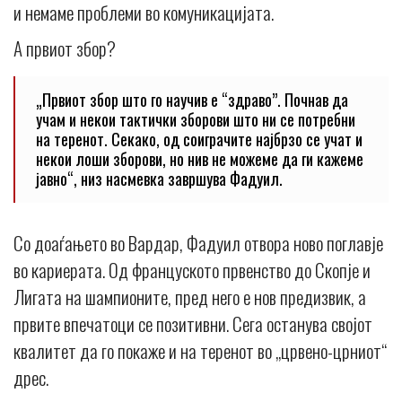
и немаме проблеми во комуникацијата.
А првиот збор?
„Првиот збор што го научив е “здраво”. Почнав да
учам и некои тактички зборови што ни се потребни
на теренот. Секако, од соиграчите најбрзо се учат и
некои лоши зборови, но нив не можеме да ги кажеме
јавно“, низ насмевка завршува Фадуил.
Со доаѓањето во Вардар, Фадуил отвора ново поглавје
во кариерата. Од француското првенство до Скопје и
Лигата на шампионите, пред него е нов предизвик, а
првите впечатоци се позитивни. Сега останува својот
квалитет да го покаже и на теренот во „црвено-црниот“
дрес.