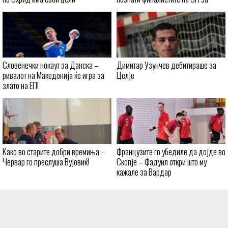
кадетки
Словенечки нокаут за Данска –
Димитар Узунчев дебитираше за
ривалот на Македонија ќе игра за
Целје
злато на ЕП!
Kaко во старите добри времиња –
Французите го убедиле да дојде во
Червар го преслуша Вујовиќ!
Скопје – Фадуил откри што му
кажале за Вардар