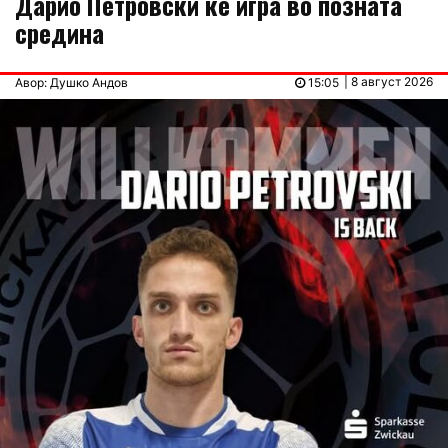
Дарио Петровски ќе игра во позната
средина
| 8 август 2026
Авор: Душко Андов
15:05