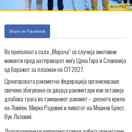
Фото: РСЦГ
Share on Facebook
Во преполната сала „Морача“ се случија емотивни
моменти пред натпреварот меѓу Црна Гора и Словенија
од баражот за пласман на СП 2027.
Црногорската ракометна федерација организираше
свечено збогување со двајца ракометари кои оставија
длабока трага во тамошниот ракомет – десното крило
на Ловќен, Мирко Радовиќ и пивотот на Мешков Брест,
Вук Лазовиќ.
Долгогодишните репрезентативци добија специјални