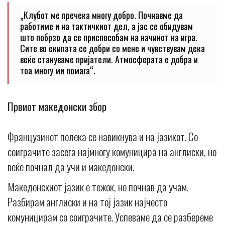
„Клубот ме пречека многу добро. Почнавме да
работиме и на тактичкиот дел, а јас се обидувам
што побрзо да се приспособам на начинот на игра.
Сите во екипата се добри со мене и чувствувам дека
веќе стануваме пријатели. Атмосферата е добра и
тоа многу ми помага“.
Првиот македонски збор
Французинот полека се навикнува и на јазикот. Со
соиграчите засега најмногу комуницира на англиски, но
веќе почнал да учи и македонски.
Македонскиот јазик е тежок, но почнав да учам.
Разбирам англиски и на тој јазик најчесто
комуницирам со соиграчите. Успеваме да се разбереме