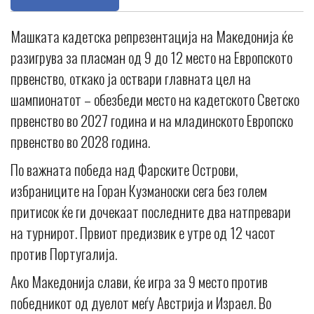
Машката кадетска репрезентација на Македонија ќе
разигрува за пласман од 9 до 12 место на Европското
првенство, откако ја оствари главната цел на
шампионатот – обезбеди место на кадетското Светско
првенство во 2027 година и на младинското Европско
првенство во 2028 година.
По важната победа над Фарските Острови,
избраниците на Горан Кузманоски сега без голем
притисок ќе ги дочекаат последните два натпревари
на турнирот. Првиот предизвик е утре од 12 часот
против Португалија.
Ако Македонија слави, ќе игра за 9 место против
победникот од дуелот меѓу Австрија и Израел. Во