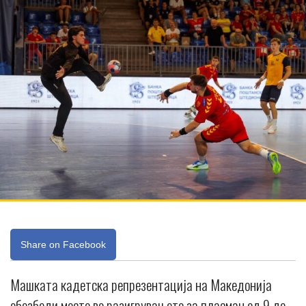
Share on Facebook
Машката кадетска репрезентација на Македонија
обезбеди место во разигрувањето за пласман од 9 до