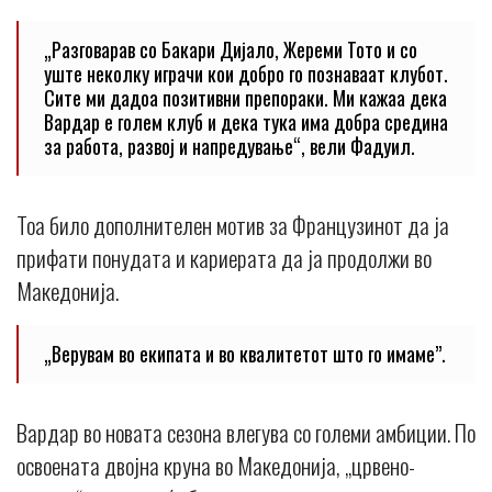
„Разговарав со Бакари Дијало, Жереми Тото и со
уште неколку играчи кои добро го познаваат клубот.
Сите ми дадоа позитивни препораки. Ми кажаа дека
Вардар е голем клуб и дека тука има добра средина
за работа, развој и напредување“, вели Фадуил.
Тоа било дополнителен мотив за Французинот да ја
прифати понудата и кариерата да ја продолжи во
Македонија.
„Верувам во екипата и во квалитетот што го имаме”.
Вардар во новата сезона влегува со големи амбиции. По
освоената двојна круна во Македонија, „црвено-