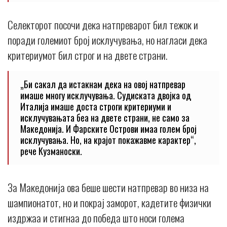
Селекторот посочи дека натпреварот бил тежок и
поради големиот број исклучувања, но нагласи дека
критериумот бил строг и на двете страни.
„Би сакал да истакнам дека на овој натпревар
имаше многу исклучувања. Судиската двојка од
Италија имаше доста строги критериуми и
исклучувањата беа на двете страни, не само за
Македонија. И Фарските Острови имаа голем број
исклучувања. Но, на крајот покажавме карактер“,
рече Кузманоски.
За Македонија ова беше шести натпревар во низа на
шампионатот, но и покрај заморот, кадетите физички
издржаа и стигнаа до победа што носи голема