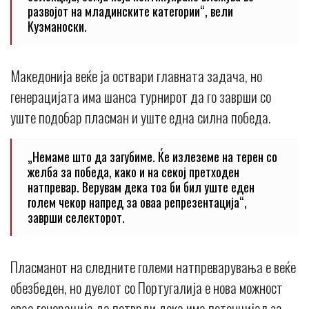
развојот на младинските категории“, вели
Кузманоски.
Македонија веќе ја оствари главната задача, но
генерацијата има шанса турнирот да го заврши со
уште подобар пласман и уште една силна победа.
„Немаме што да загубиме. Ќе излеземе на терен со
желба за победа, како и на секој претходен
натпревар. Верувам дека тоа би бил уште еден
голем чекор напред за оваа репрезентација“,
заврши селекторот.
Пласманот на следните големи натпреварувања е веќе
обезбеден, но дуелот со Португалија е нова можност
оваа генерација да потврди дека има потенцијал за