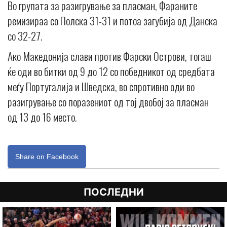
Во групата за разигрување за пласман, Фараните
ремизираа со Полска 31-31 и потоа загубија од Данска
со 32-27.
Ако Македонија слави против Фарски Острови, тогаш
ќе оди во битки од 9 до 12 со победникот од средбата
меѓу Португалија и Шведска, во спротивно оди во
разигрување со поразениот од тој двобој за пласман
од 13 до 16 место.
Share on Facebook
ПОСЛЕДНИ