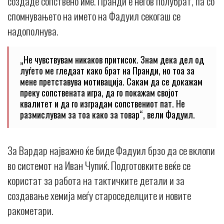
создаде сопствено име. Пранди е негов полубрат, па со
спомнувањето на името на Фадуил секогаш се
надополнува.
„Не чувствувам никаков притисок. Знам дека дел од
луѓето ме гледаат како брат на Пранди, но тоа за
мене претставува мотивација. Сакам да се докажам
преку сопствената игра, да го покажам својот
квалитет и да го изградам сопствениот пат. Не
размислувам за тоа како за товар“, вели Фадуил.
За Вардар најважно ќе биде Фадуил брзо да се вклопи
во системот на Иван Чупиќ. Подготовките веќе се
користат за работа на тактичките детали и за
создавање хемија меѓу староседелците и новите
ракометари.