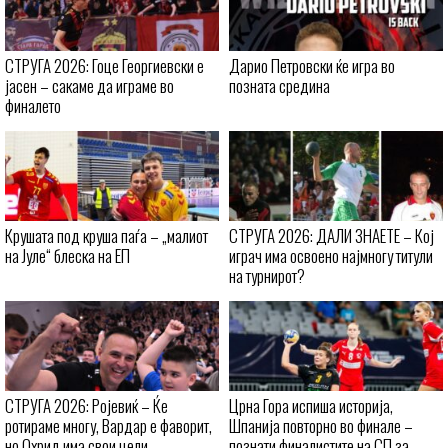
СТРУГА 2026: Гоце Георгиевски е
Дарио Петровски ќе игра во
јасен – сакаме да играме во
позната средина
финалето
Крушата под круша паѓа – „малиот
СТРУГА 2026: ДАЛИ ЗНАЕТЕ – Кој
на Јуле“ блеска на ЕП
играч има освоено најмногу титули
на турнирот?
СТРУГА 2026: Ројевиќ – Ќе
Црна Гора испиша историја,
ротираме многу, Вардар е фаворит,
Шпанија повторно во финале –
но Охрид има свои цели
познати финалистите на СП за