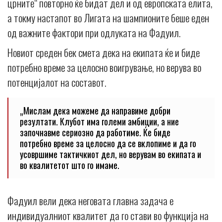
црните“ повторно ќе бидат дел и од европската елита,
а токму настапот во Лигата на шампионите беше еден
од важните фактори при одлуката на Фадуил.
Новиот среден бек смета дека на екипата ќе и биде
потребно време за целосно воигрување, но верува во
потенцијалот на составот.
„Мислам дека можеме да направиме добри
резултати. Клубот има големи амбиции, а ние
започнавме сериозно да работиме. Ќе биде
потребно време за целосно да се вклопиме и да го
усовршиме тактичкиот дел, но верувам во екипата и
во квалитетот што го имаме.
Фадуил вели дека неговата главна задача е
индивидуалниот квалитет да го стави во функција на