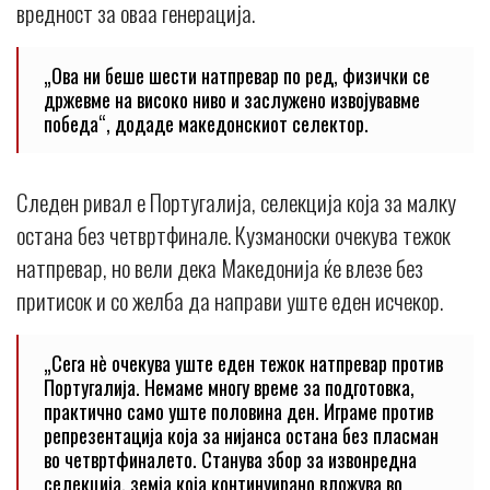
вредност за оваа генерација.
„Ова ни беше шести натпревар по ред, физички се
држевме на високо ниво и заслужено извојувавме
победа“, додаде македонскиот селектор.
Следен ривал е Португалија, селекција која за малку
остана без четвртфинале. Кузманоски очекува тежок
натпревар, но вели дека Македонија ќе влезе без
притисок и со желба да направи уште еден исчекор.
„Сега нè очекува уште еден тежок натпревар против
Португалија. Немаме многу време за подготовка,
практично само уште половина ден. Играме против
репрезентација која за нијанса остана без пласман
во четвртфиналето. Станува збор за извонредна
селекција, земја која континуирано вложува во