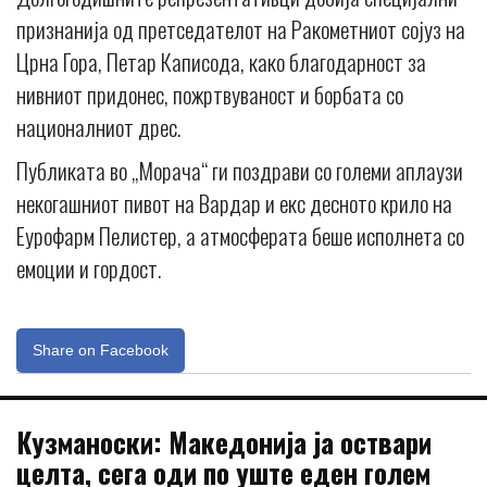
признанија од претседателот на Ракометниот сојуз на
Црна Гора, Петар Каписода, како благодарност за
нивниот придонес, пожртвуваност и борбата со
националниот дрес.
Публиката во „Морача“ ги поздрави со големи аплаузи
некогашниот пивот на Вардар и екс десното крило на
Еурофарм Пелистер, а атмосферата беше исполнета со
емоции и гордост.
Share on Facebook
Кузманоски: Македонија ја оствари
целта, сега оди по уште еден голем