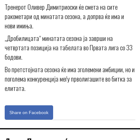
Тренерот Оливер Димитриоски ќе смета на сите
ракометари од минатата сезона, а допрва ќе има и
нови имиња.
„Дробилицата“ минатата сезона ја заврши на
четвртата позиција на табелата во Првата лига со 33
бодови.
Во претстојната сезона ќе има зголемени амбиции, но и
поголема конкуренција меѓу прволигашите во битка за
елитата.
Share on Facebook