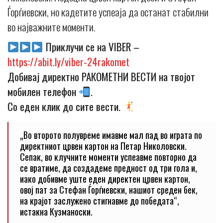
Ѓорѓиевски, но кадетите успеаја да останат стабилни
во најважните моменти.
Приклучи се на VIBER –
https://abit.ly/viber-24rakomet
Добивај директно РАКОМЕТНИ ВЕСТИ на твојот
мобилен телефон
.
Со еден клик до сите вести.
„Во второто полувреме имавме мал пад во играта по
директниот црвен картон на Петар Николовски.
Сепак, во клучните моменти успеавме повторно да
се вратиме, да создадеме предност од три гола и,
иако добивме уште еден директен црвен картон,
овој пат за Стефан Ѓорѓиевски, нашиот среден бек,
на крајот заслужено стигнавме до победата“,
истакна Кузманоски.