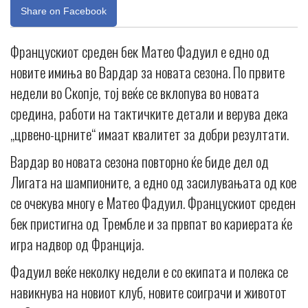
Share on Facebook
Францускиот среден бек Матео Фадуил е едно од
новите имиња во Вардар за новата сезона. По првите
недели во Скопје, тој веќе се вклопува во новата
средина, работи на тактичките детали и верува дека
„црвено-црните“ имаат квалитет за добри резултати.
Вардар во новата сезона повторно ќе биде дел од
Лигата на шампионите, а едно од засилувањата од кое
се очекува многу е Матео Фадуил. Францускиот среден
бек пристигна од Трембле и за првпат во кариерата ќе
игра надвор од Франција.
Фадуил веќе неколку недели е со екипата и полека се
навикнува на новиот клуб, новите соиграчи и животот