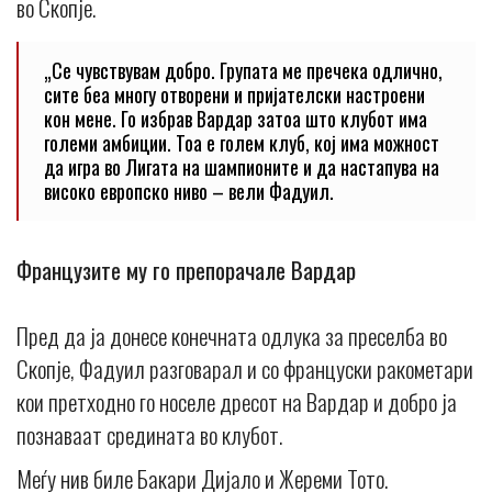
во Скопје.
„Се чувствувам добро. Групата ме пречека одлично,
сите беа многу отворени и пријателски настроени
кон мене. Го избрав Вардар затоа што клубот има
големи амбиции. Тоа е голем клуб, кој има можност
да игра во Лигата на шампионите и да настапува на
високо европско ниво – вели Фадуил.
Французите му го препорачале Вардар
Пред да ја донесе конечната одлука за преселба во
Скопје, Фадуил разговарал и со француски ракометари
кои претходно го носеле дресот на Вардар и добро ја
познаваат средината во клубот.
Меѓу нив биле Бакари Дијало и Жереми Тото.