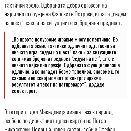
тактички зрело. Одбраната добро одговори на
најсилното оружје на Фарските Острови, играта „седум
на шест“, како и на ситуациите со бројчана предност.
„Во првото полувреме игравме многу колективно. Во
одбраната бевме тактички одлично подготвени за
нивната игра ‘седум на шест’, како и за ситуациите
кога имаа бројчана предност ‘седум на пет’, што е
нивното најсилно оружје. Одбраната функционираше
одлично, а во нападот бевме трпеливи, знаевме што
сакаме и во секој момент го контролиравме
резултатот и текот на натпреварот“, додаде
селекторот.
Во вториот дел Македонија имаше тежок период,
особено по директниот црвен картон на Петар
Николовски. Подоцна црвен картон доби и Стефан