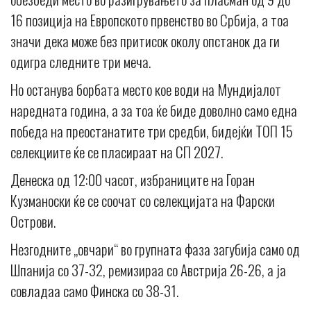
16 позиција на Европското првенство во Србија, а тоа
значи дека може без притисок околу опстанок да ги
одигра следните три меча.
Но останува борбата место кое води на Мундијалот
наредната година, а за тоа ќе биде доволно само една
победа на преостанатите три средби, бидејќи ТОП 15
селекциите ќе се пласираат на СП 2027.
Денеска од 12:00 часот, избраниците на Горан
Кузманоски ќе се соочат со селекцијата на Фарски
Острови.
Незгодните „овчари“ во групната фаза загубија само од
Шпанија со 37-32, ремизираа со Австрија 26-26, а ја
совладаа само Финска со 38-31.