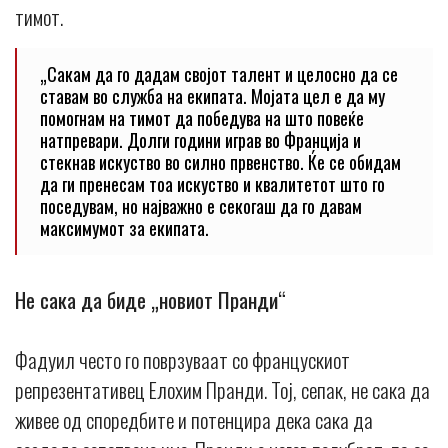
тимот.
„Сакам да го дадам својот талент и целосно да се
ставам во служба на екипата. Мојата цел е да му
помогнам на тимот да победува на што повеќе
натпревари. Долги години играв во Франција и
стекнав искуство во силно првенство. Ќе се обидам
да ги пренесам тоа искуство и квалитетот што го
поседувам, но најважно е секогаш да го давам
максимумот за екипата.
Не сака да биде „новиот Пранди“
Фадуил често го поврзуваат со францускиот
репрезентативец Елохим Пранди. Тој, сепак, не сака да
живее од споредбите и потенцира дека сака да