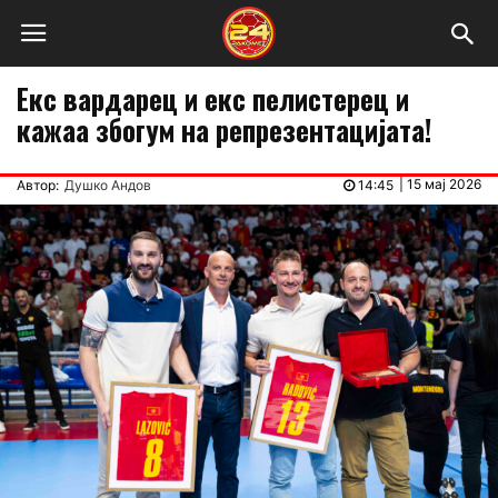
Екс вардарец и екс пелистерец и
кажаа збогум на репрезентацијата!
|
15 мај 2026
Автор:
Душко Андов
14:45