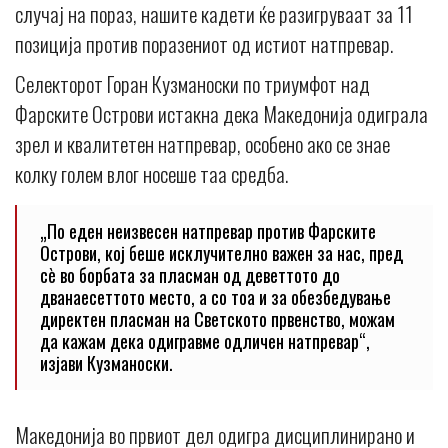
случај на пораз, нашите кадети ќе разигруваат за 11
позиција против поразениот од истиот натпревар.
Селекторот Горан Кузманоски по триумфот над
Фарските Острови истакна дека Македонија одиграла
зрел и квалитетен натпревар, особено ако се знае
колку голем влог носеше таа средба.
„По еден неизвесен натпревар против Фарските
Острови, кој беше исклучително важен за нас, пред
сè во борбата за пласман од деветтото до
дванаесеттото место, а со тоа и за обезбедување
директен пласман на Светското првенство, можам
да кажам дека одигравме одличен натпревар“,
изјави Кузманоски.
Македонија во првиот дел одигра дисциплинирано и