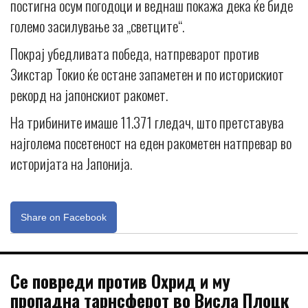
постигна осум погодоци и веднаш покажа дека ќе биде
големо засилување за „светците“.
Покрај убедливата победа, натпреварот против
Зикстар Токио ќе остане запаметен и по историскиот
рекорд на јапонскиот ракомет.
На трибините имаше 11.371 гледач, што претставува
најголема посетеност на еден ракометен натпревар во
историјата на Јапонија.
Share on Facebook
Се повреди против Охрид и му
пропадна тарнсферот во Висла Плоцк