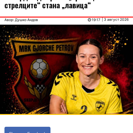
стрелците“ стана „лавица“
| 3 август 2026
Авор: Душко Андов
19:17