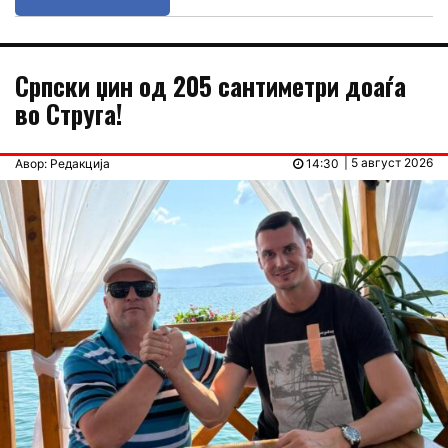
Српски џин од 205 сантиметри доаѓа
во Струга!
| 5 август 2026
Авор: Редакција
14:30