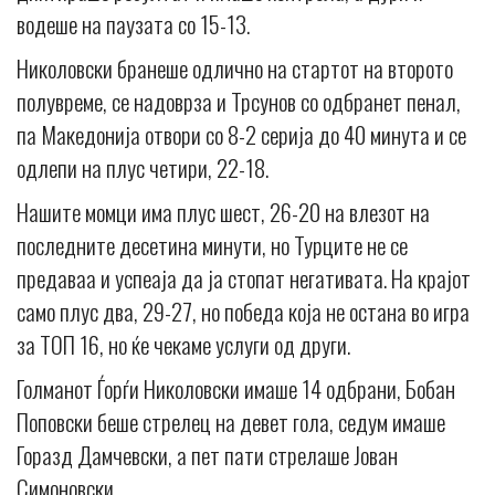
водеше на паузата со 15-13.
Николовски бранеше одлично на стартот на второто
полувреме, се надоврза и Трсунов со одбранет пенал,
па Македонија отвори со 8-2 серија до 40 минута и се
одлепи на плус четири, 22-18.
Нашите момци има плус шест, 26-20 на влезот на
последните десетина минути, но Турците не се
предаваа и успеаja да ја стопат негативата. На крајот
само плус два, 29-27, но победа која не остана во игра
за ТОП 16, но ќе чекаме услуги од други.
Голманот Ѓорѓи Николовски имаше 14 одбрани, Бобан
Поповски беше стрелец на девет гола, седум имаше
Горазд Дамчевски, а пет пати стрелаше Јован
Симоновски.