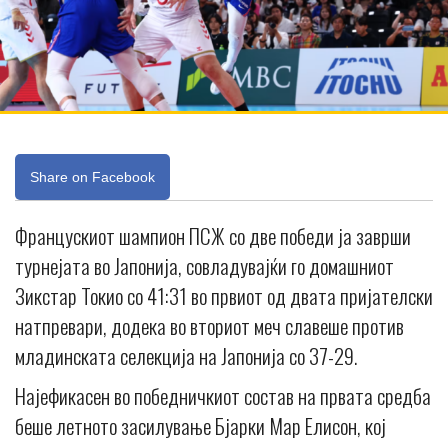
Share on Facebook
Францускиот шампион ПСЖ со две победи ја заврши
турнејата во Јапонија, совладувајќи го домашниот
Зикстар Токио со 41:31 во првиот од двата пријателски
натпревари, додека во вториот меч славеше против
младинската селекција на Јапонија со 37-29.
Најефикасен во победничкиот состав на првата средба
беше летното засилување Бјарки Мар Елисон, кој