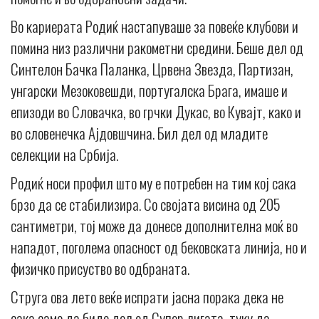
Во кариерата Родиќ настапуваше за повеќе клубови и
помина низ различни ракометни средини. Беше дел од
Синтелон Бачка Паланка, Црвена Звезда, Партизан,
унгарски Мезоковешди, португалска Брага, имаше и
епизоди во Словачка, во грчки Дукас, во Кувајт, како и
во словенечка Ајдовшчина. Бил дел од младите
селекции на Србија.
Родиќ носи профил што му е потребен на тим кој сака
брзо да се стабилизира. Со својата висина од 205
сантиметри, тој може да донесе дополнителна моќ во
нападот, поголема опасност од бековската линија, но и
физичко присуство во одбраната.
Струга ова лето веќе испрати јасна порака дека не
сака само да биде дел од Супер лигата, туку да