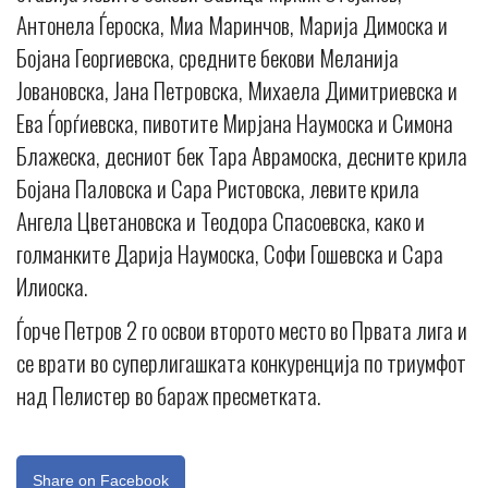
Антонела Ѓероска, Миа Маринчов, Марија Димоска и
Бојана Георгиевска, средните бекови Меланија
Јовановска, Jана Петровска, Михаела Димитриевска и
Ева Ѓорѓиевска, пивотите Мирјана Наумоска и Симона
Блажеска, десниот бек Тара Аврамоска, десните крила
Бојана Паловска и Сара Ристовска, левите крила
Ангела Цветановска и Теодора Спасоевска, како и
голманките Дарија Наумоска, Софи Гошевска и Сара
Илиоска.
Ѓорче Петров 2 го освои второто место во Првата лига и
се врати во суперлигашката конкуренција по триумфот
над Пелистер во бараж пресметката.
Share on Facebook