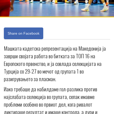
Share on Facebook
Машката кадетска репрезентација на Македонија ја
заврши својата работа во битката за ТОП 16 на
Европското првенство, и ја совлада селекцијата на
Турција со 29-27 во мечот од групата 1 во
разигрувањето за пласман.
Иако требаше да набилдаме гол-разлика против
најслабата селекција во групата, сепак имавме
проблеми особено во првиот дел, кога ривалот
диктираше резултат и имаше контрола, а дури и