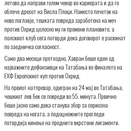
летово да направи голем чекор во кариерата и да го
облече дресот на Висла Плоцк. Наместо почеток на
ново поглавје, тешката повреда заработена на меч
против Охрид целосно му ги промени плановите, а
полскиот клуб сега потврди дека договорот е раскинат
по заедничка согласност.
Само два месеци претходно, Хавран беше еден од
најважните дефанзивци на Татабања во финалето на
ЕХФ Европскиот куп против Охрид.
На првиот натпревар, одигран на 24 мај во Татабања,
чешкиот лев бек се повреди во 55. минута. Првично
беше јасно само дека станува збор за сериозна
повреда на ногата, а подоцнежните прегледи
потврдија кинење на предните вкрстени лигаменти.