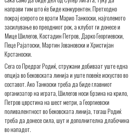
направи тим што ќе биде конкурентен. Претходно
покрај езерото се врати Марио Танкоски, најголемото
засилување во преодниот рок, а клубот ги донесе и
Мице Шилегов, Костадин Петров, Дарко Георгиевски,
Пеце Рајатоски, Мартин Јовановски и Христијан
Крстаноски.
Сега со Предраг Родиќ, стружани добиваат уште една
опција во бековската линија и уште повеќе искуство во
составот. Ако Танкоски треба да биде главниот
организатор на играта, Шилегов носи брзина на крило,
Петров цврстина на шест метри, а Георгиевски
поливалентност во бековската линија, тогаш Родиќ
треба да донесе сила, шут и дополнителна длабочина
во нападот.