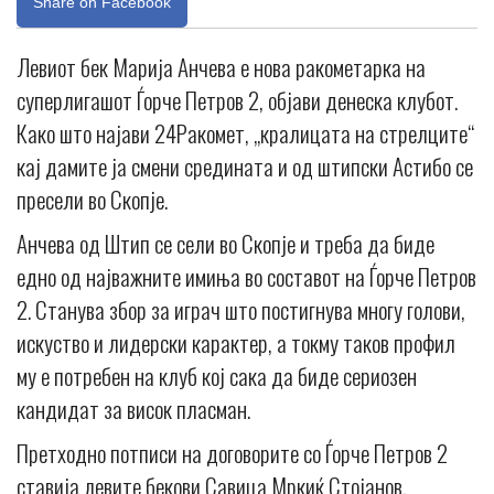
Share on Facebook
Левиот бек Марија Анчева е нова ракометарка на
суперлигашот Ѓорче Петров 2, објави денеска клубот.
Како што најави 24Ракомет, „кралицата на стрелците“
кај дамите ја смени средината и од штипски Астибо се
пресели во Скопје.
Анчева од Штип се сели во Скопје и треба да биде
едно од најважните имиња во составот на Ѓорче Петров
2. Станува збор за играч што постигнува многу голови,
искуство и лидерски карактер, а токму таков профил
му е потребен на клуб кој сака да биде сериозен
кандидат за висок пласман.
Претходно потписи на договорите со Ѓорче Петров 2
ставија левите бекови Савица Мркиќ Стојанов,