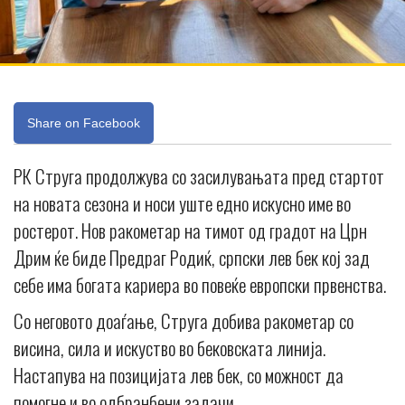
Share on Facebook
РК Струга продолжува со засилувањата пред стартот
на новата сезона и носи уште едно искусно име во
ростерот. Нов ракометар на тимот од градот на Црн
Дрим ќе биде Предраг Родиќ, српски лев бек кој зад
себе има богата кариера во повеќе европски првенства.
Со неговото доаѓање, Струга добива ракометар со
висина, сила и искуство во бековската линија.
Настапува на позицијата лев бек, со можност да
помогне и во одбранбени задачи.