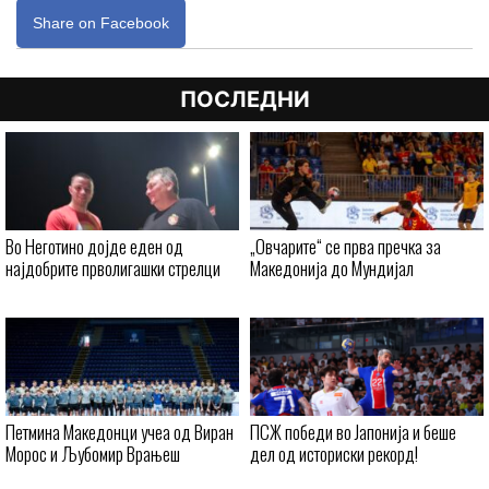
Share on Facebook
ПОСЛЕДНИ
Во Неготино дојде еден од
„Овчарите“ се прва пречка за
најдобрите прволигашки стрелци
Македонија до Мундијал
Петмина Македонци учеа од Виран
ПСЖ победи во Јапонија и беше
Морос и Љубомир Врањеш
дел од историски рекорд!