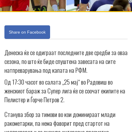
Share on Facebook
Денеска ќе се одиграат последните две средби за оваа
сезона, по што ќе биде спуштена завесата на сите
натпреварувања под капата на РФМ.
Од 17:30 часот во салата „25 мај“ во Радовиш во
женскиот бараж за Супер лига ќе се соочат екипите на
Пелистер и Ѓорче Петров 2.
Станува збор за тимови во кои доминираат млади
ракометарки, па нема фаворит пред стартот на
натпреварот и се очекува интересна пресметка.