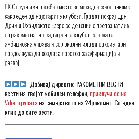
РК Струга има посебно место во македонскиот ракомет
како еден од најстарите клубови. Градот покрај Црн
Дрим и Охридското Езеро со децении е препознатлив
по ракометната традиција, а клубот со новата
амбициозна управа и со локални млади ракометари
продолжува да создава простор за афирмација и
развој.
_____________________________________________________________
Добивај директно РАКОМЕТНИ ВЕСТИ
вести на твојот мобилен телефон,
приклучи се на
Viber групата
на семејството на 24ракомет. Со еден
клик до сите вести.
_____________________________________________________________