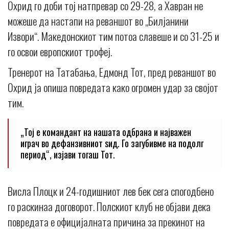
Охрид го доби тој натпревар со 29-28, а Хавран не
можеше да настапи на реваншот во „Билјанини
Извори“. Македонскиот тим потоа славеше и со 31-25 и
го освои европскиот трофеј.
Тренерот на Татабања, Едмонд Тот, пред реваншот во
Охрид ја опиша повредата како огромен удар за својот
тим.
„Тој е командант на нашата одбрана и најважен
играч во дефанзивниот ѕид. Го загубивме на подолг
период“, изјави тогаш Тот.
Висла Плоцк и 24-годишниот лев бек сега спогодбено
го раскинаа договорот. Полскиот клуб не објави дека
повредата е официјалната причина за прекинот на