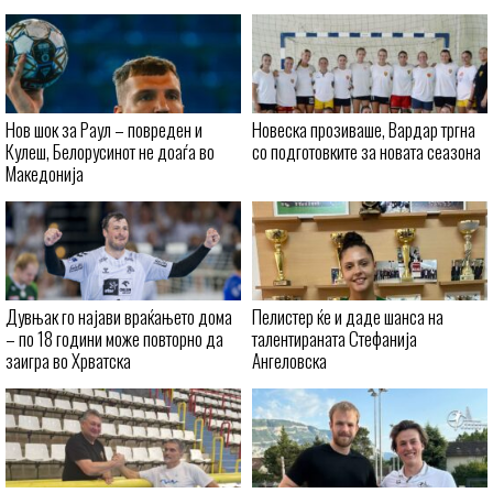
Нов шок за Раул – повреден и
Новеска прозиваше, Вардар тргна
Кулеш, Белорусинот не доаѓа во
со подготовките за новата сеазона
Македонија
Дувњак го најави враќањето дома
Пелистер ќе и даде шанса на
– по 18 години може повторно да
талентираната Стефанија
заигра во Хрватска
Ангеловска