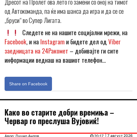
Дресот на Пролет ова лето го замени со оној на тимот
од Автокоманда, па ќе има шанса да игра и да се се
„бруси“ во Супер Лигата.
Следете не на нашите социјални мрежи, на
Facebook
, и на
Instagram
и бидете дел од
Viber
заедницата на 24Ракомет
– добивајте ги сите
информации веднаш на вашиот телефон…
Share on Facebook
Kaко во старите добри времиња –
Червар го преслуша Вујовиќ!
| 7 август 2026
Авор: Душко Андов
20:17