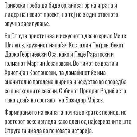
Танкоски треба да биде организатор на играта и
лидер на новиот проект, но тој не е единственото
звучно засилување.
Во Струга пристигнаа и искусното десно крило Мице
Шилегов, кружниот напаѓач Костадин Петров, бекот
Дарко Георгиевски Оса, како и Пеце Рајатоски и
голманот Мартин Јовановски. Во тимот се врати и
Христијан Крстаноски, па домаќинот ќе има
значително поголема ширина и искуство во споредба
со претходните сезони. Србинот Предраг Родиќ исто
така доаѓа во составот на Божидар Мојсов.
Формирањето на екипата почна во краток период, но
ростерот веќе изгледа како еден од најсериозните што
Струга ги имала во поновата историја.