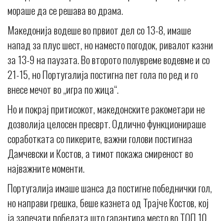
мораше да се решава во драма.
Македонија водеше во првиот дел со 13-8, имаше
напад за плус шест, но наместо погодок, ривалот казни
за 13-9 на паузата. Во второто полувреме водевме и со
21-15, но Португалија постигна пет гола по ред и го
внесе мечот во „игра по жица“.
Но и покрај притисокот, македонските ракометари не
дозволија целосен пресврт. Одлично функционираше
соработката со пикерите, важни голови постигнаа
Дамчевски и Костов, а тимот покажа смиреност во
најважните моменти.
Португалија имаше шанса да постигне победнички гол,
но направи грешка, беше казнета од Трајче Костов, кој
ја запечати победата што гарантира место во ТОП 10