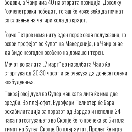
бодови, а Чаир има 40 на втората позиција. Доколку
ѓорчепетровки победат, тогаш ќе може веќе да почнат
со славење на четири кола до крајот.
Ѓорче Петров нема ниту еден пораз оваа полусезона, го
освои трофејот во Купот на Македонија, но Чаир знае
да биде незгоден особено на домашен терен.
Мечот во салата „7 март“ во населбата Чаир ќе
стартува од 20:30 часот и се очекува да донесе големи
возбудувања.
Покрај овој дуел во Супер машката лига ќе има две
средби. Во плеј-офот, Еурофарм Пелистер ќе бара
рехабилитација за поразот од Вардар и неполни 24
часа по гостувањето во Скопје ќе го пречека во Битола
тимот на Бутел Скопје. Во плеј-аутот, Пролет ќе игра