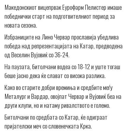
Македонскиот вицепрвак Еурофарм Пелистер имаше
победнички старт на подготвителниот период за
новата сезона.
Избраниците на Лино Червар прославија убедлива
победа над репрезентацијата на Катар, предводена
од Веселин Вујовиќ со 36-24.
На паузата, битолчани водеа со 18-12 и уште тогаш
беше јасно дека ќе слават со висока разлика.
Како во старите добри времиња и средбите меѓу
Металург и Вардар, овојпат Червар и Вујовиќ беа на
други клупи, но и натаму ривалството е големо.
Битолчани по средбата со Катар, ќе одиграат
пријателски меч со словенечката Крка.