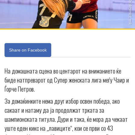
Share on Facebook
На домашната сцена во центарот на вниманието ќе
биде натпреварот од Супер женската лига меѓу Чаир и
Ѓорче Петров.
За домаќинките нема друг избор освен победа, ако
сакаат и натаму да ја продолжат трката за
шампионската титула. Дури и така, ќе мора да чекаат
уште еден кикс на „лавиците“, кои се први со 43