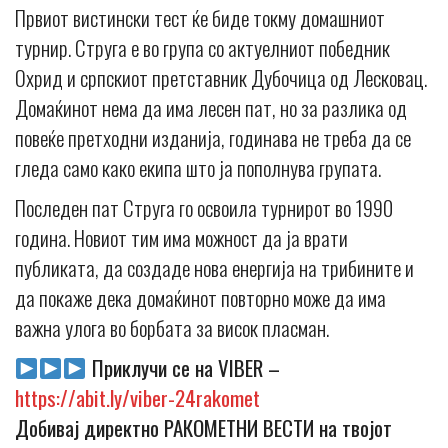
Првиот вистински тест ќе биде токму домашниот
турнир. Струга е во група со актуелниот победник
Охрид и српскиот претставник Дубочица од Лесковац.
Домаќинот нема да има лесен пат, но за разлика од
повеќе претходни изданија, годинава не треба да се
гледа само како екипа што ја пополнува групата.
Последен пат Струга го освоила турнирот во 1990
година. Новиот тим има можност да ја врати
публиката, да создаде нова енергија на трибините и
да покаже дека домаќинот повторно може да има
важна улога во борбата за висок пласман.
Приклучи се на VIBER –
https://abit.ly/viber-24rakomet
Добивај директно РАКОМЕТНИ ВЕСТИ на твојот