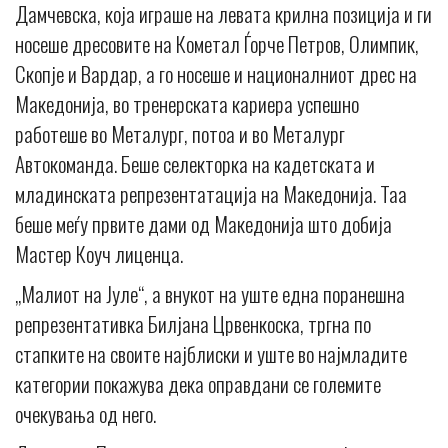
Дамчевска, која играше на левата крилна позиција и ги
носеше дресовите на Кометал Ѓорче Петров, Олимпик,
Скопје и Вардар, а го носеше и националниот дрес на
Македонија, во тренерската кариера успешно
работеше во Металург, потоа и во Металург
Автокоманда. Беше селекторка на кадетската и
младинската репрезентатација на Македонија. Таа
беше меѓу првите дами од Македонија што добија
Мастер Коуч лиценца.
„Малиот на Јуле“, а внукот на уште една поранешна
репрезентативка Билјана Црвенкоска, тргна по
стапките на своите најблиски и уште во најмладите
категории покажува дека оправдани се големите
очекувања од него.