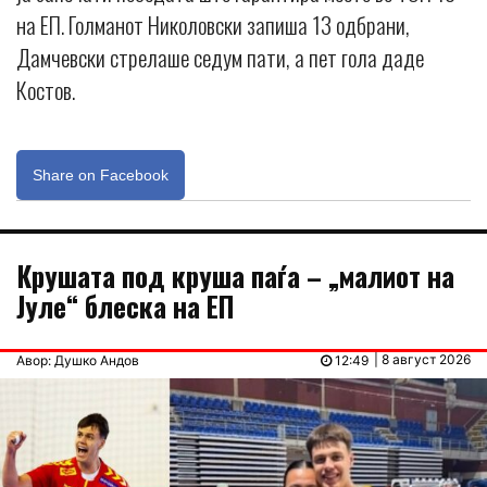
на ЕП. Голманот Николовски запиша 13 одбрани,
Дамчевски стрелаше седум пати, а пет гола даде
Костов.
Share on Facebook
Крушата под круша паѓа – „малиот на
Јуле“ блеска на ЕП
| 8 август 2026
Авор: Душко Андов
12:49