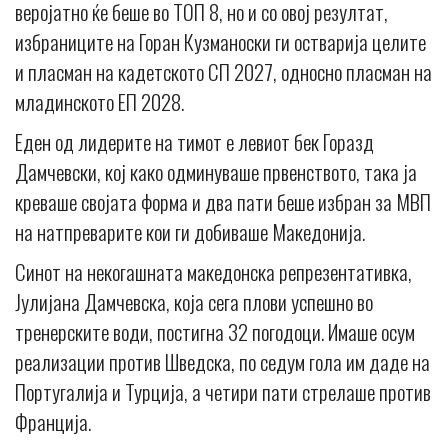
веројатно ќе беше во ТОП 8, но и со овој резултат,
избраниците на Горан Кузманоски ги остварија целите
и пласман на кадетското СП 2027, односно пласман на
младинското ЕП 2028.
Еден од лидерите на тимот е левиот бек Горазд
Дамчевски, кој како одминуваше првенството, така ја
креваше својата форма и два пати беше избран за МВП
на натпреварите кои ги добиваше Македонија.
Синот на некогашната македонска репрезентативка,
Јулијана Дамчевска, која сега плови успешно во
тренерските води, постигна 32 погодоци. Имаше осум
реализации против Шведска, по седум гола им даде на
Португалија и Турција, а четири пати стрелаше против
Франција.