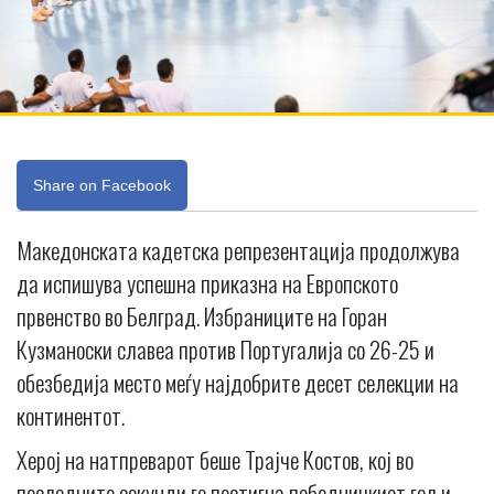
Share on Facebook
Македонската кадетска репрезентација продолжува
да испишува успешна приказна на Европското
првенство во Белград. Избраниците на Горан
Кузманоски славеа против Португалија со 26-25 и
обезбедија место меѓу најдобрите десет селекции на
континентот.
Херој на натпреварот беше Трајче Костов, кој во
последните секунди го постигна победничкиот гол и