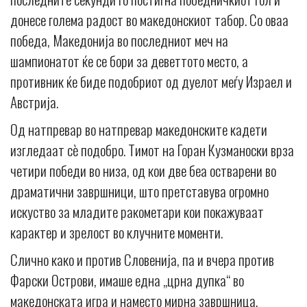
донесе голема радост во македонскиот табор. Со оваа
победа, Македонија во последниот меч на
шампионатот ќе се бори за деветтото место, а
противник ќе биде подобриот од дуелот меѓу Израел и
Австрија.
Од натпревар во натпревар македонските кадети
изгледаат сè подобро. Тимот на Горан Кузманоски врза
четири победи во низа, од кои две беа остварени во
драматични завршници, што претставува огромно
искуство за младите ракометари кои покажуваат
карактер и зрелост во клучните моменти.
Слично како и против Словенија, па и вчера против
Фарски Острови, имаше една „црна дупка“ во
македонската игра и наместо мирна завршница,