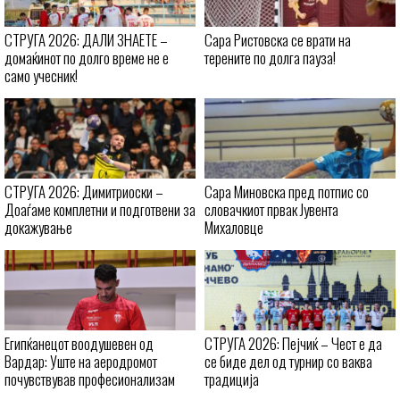
СТРУГА 2026: ДАЛИ ЗНАЕТЕ –
Сара Ристовска се врати на
домаќинот по долго време не е
терените по долга пауза!
само учесник!
СТРУГА 2026: Димитриоски –
Сара Миновска пред потпис со
Доаѓаме комплетни и подготвени за
словачкиот првак Јувента
докажување
Михаловце
Египќанецот воодушевен од
СТРУГА 2026: Пејчиќ – Чест е да
Вардар: Уште на аеродромот
се биде дел од турнир со ваква
почувствував професионализам
традиција