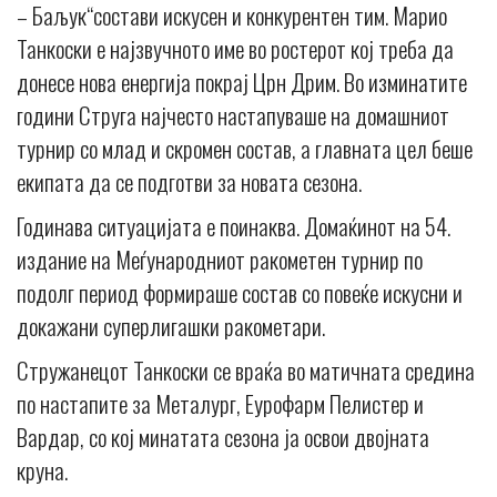
– Баљук“состави искусен и конкурентен тим. Марио
Танкоски е најзвучното име во ростерот кој треба да
донесе нова енергија покрај Црн Дрим. Во изминатите
години Струга најчесто настапуваше на домашниот
турнир со млад и скромен состав, а главната цел беше
екипата да се подготви за новата сезона.
Годинава ситуацијата е поинаква. Домаќинот на 54.
издание на Меѓународниот ракометен турнир по
подолг период формираше состав со повеќе искусни и
докажани суперлигашки ракометари.
Стружанецот Танкоски се враќа во матичната средина
по настапите за Металург, Еурофарм Пелистер и
Вардар, со кој минатата сезона ја освои двојната
круна.