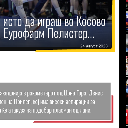
 исто да играш во Косово
р, Еурофарм Пелистер…
24 август 2023
акедонија е ракометарот од Црна Гора, Денис
ен на Прилеп, кој има високи аспирации за
а ќе атакува на подобар пласман од лани.