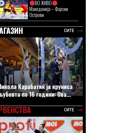
ВО ЖИВО
Македонија – Фарски
Острови
АГАЗИН
СИТЕ
Никола Карабатиќ ја круниса
љубовта по 16 години: Ова...
РВЕНСТВА
СИТЕ