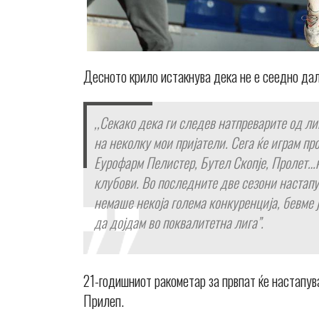
Десното крило истакнува дека не е сеедно дал
,,Секако дека ги следев натпреварите од л
на неколку мои пријатели. Сега ќе играм пр
Еурофарм Пелистер, Бутел Скопје, Пролет…н
клубови. Во последните две сезони настапу
немаше некоја голема конкуренција, бевме ј
да дојдам во поквалитетна лига”.
21-годишниот ракометар за првпат ќе настапув
Прилеп.