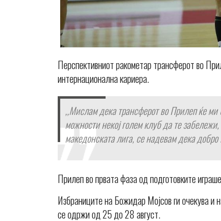
Перспективниот ракометар трансферот во Приле
интернационална кариера.
,,Мислам дека трансферот во Прилеп ќе ми 
можности некој голем клуб да те забележи,
македонската лига, се надевам дека добро
Прилеп во првата фаза од подготовките играш
Избраниците на Божидар Мојсов ги очекува и н
се одржи од 25 до 28 август.