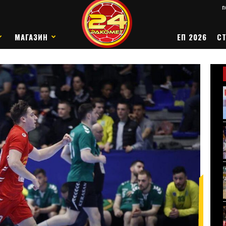
п
МАГАЗИН
ЕП 2026
СТ