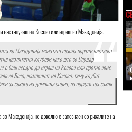
С
и настапуваш на Косово или играш во Македонија.
игата во Македонија минатата сезона поради настапот
отив квалитетни клубови како што се Вардар,
е е баш сеедно да играш на Косово или против овие
вав за Беса, шампионот на Косово, таму клубот
аки за секого на домашна сцена, па поради тоа сакав
а во Македонија, но доволно е запознаен со ривалите на