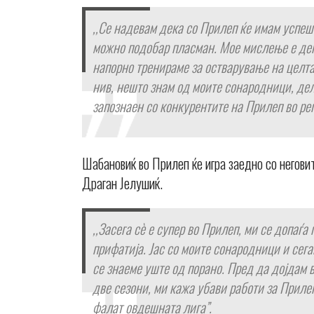
,,Се надевам дека со Прилеп ќе имам успеш
можно подобар пласман. Мое мислење е дека
напорно тренираме за остварување на целта
нив, нешто знам од моите сонародници, дел 
запознаен со конкурентите на Прилеп во ре
Шабановиќ во Прилеп ќе игра заедно со негови
Драган Јелушиќ.
,,Засега сѐ е супер во Прилеп, ми се допаѓа
прифатија. Јас со моите сонародници и се
се знаеме уште од порано. Пред да дојдам в
две сезони, ми кажа убави работи за Приле
фалат овдешната лига”.