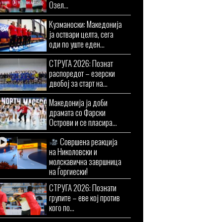
Озел...
Кузманоски: Македонија
ја оствари целта, сега
оди по уште еден...
СТРУГА 2026: Познат
распоредот – езерски
двобој за старт на...
Македонија ја доби
драмата со Фарски
Острови и се пласира...
Совршена реакција
на Николовски и
молскавична завршница
на Ѓоргиески!
СТРУГА 2026: Познати
групите – еве кој против
кого по...