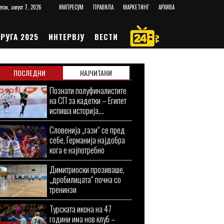
еток, август 7, 2026
ИМПРЕСУМ
ПРАВИЛА
МАРКЕТИНГ
АРХИВА
РУГА 2025
ИНТЕРВЈУ
ВЕСТИ
ПОСЛЕДНИ
НАЈЧИТАНИ
Познати полуфиналистите
на СП за кадетки – Египет
испиша историја,...
Словенија „гази“ се пред
себе, Германија најдобра
кога е најпотребно
Димитриоски прозиваше,
„дробилицата“ почна со
тренинзи
Турската икона на 47
години има нов клуб –