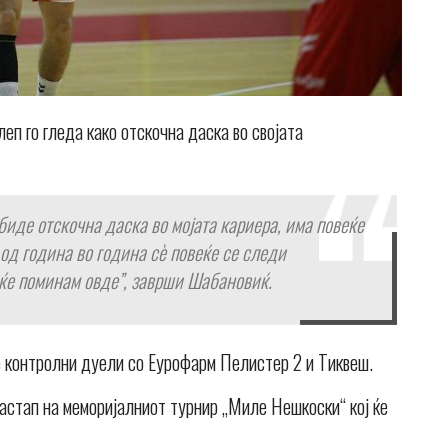
п го гледа како отскочна даска во својата
биде отскочна даска во мојата кариера, има повеќе
 од година во година сѐ повеќе се следи
 ќе поминам овде”, заврши Шабановиќ.
е контролни дуели со Еурофарм Пелистер 2 и Тиквеш.
астап на меморијалниот турнир „Миле Нешкоски“ кој ќе