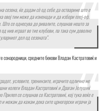
на сезона, ќе дадам сѐ од себе да оствариме што е
 овој тим може да изненади и да избори плеј-оф,
. Што се однесува до ривалите, слушнав нешто за
од нив играат во тие клубови, па така сум доволно
гуларниот дел од сезоната”.
те сонародници, средните бекови Владан Кастратовиќ и
 градот, условите, тренинзите, играчите одлично ме
гашни колеги Владан Кастратовиќ и Драган Јелушиќ
о Прилеп се слушнав со Кастратовиќ, кој тука веќе е
п и можам да кажам дека сите црногорски играчи ја