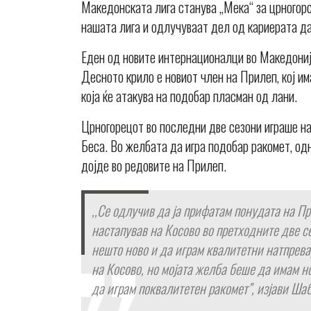
Македонската лига станува „Мека“ за црногорс
нашата лига и одлучуваат дел од кариерата да
Еден од новите интернационалци во Македониј
Десното крило е новиот член на Прилеп, кој им
која ќе атакува на подобар пласман од лани.
Црногорецот во последни две сезони играше на
Беса. Во желбата да игра подобар ракомет, од
дојде во редовите на Прилеп.
,,Се одлучив да ја прифатам понудата на П
настапував на Косово во претходните две се
нешто ново и да играм квалитетни натпрева
на Косово, но мојата желба беше да имам н
да играм поквалитетен ракомет”, изјави Ша