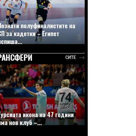
Познати полуфиналистите на
СП за кадетки – Египет
испиша...
РАНСФЕРИ
СИТЕ
Турската икона на 47 години
има нов клуб –...