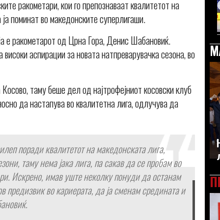
ките ракометари, кои го препознаваат квалитетот на
 ја поминат во македонските суперлигаши.
а е ракометарот од Црна Гора, Денис Шабановиќ.
М
а високи аспирации за новата натпреварувачка сезона, во
 Косово, таму беше дел од најтрофејниот косовски клуб
носно да настапува во квалитетна лига, одлучува да
рилеп поради квалитетот на македонската лига,
зони, таму нема јака лига, па сакав да се пробам во
ри. Искрено, имав уште неколку понуди да останам
П
ов предизвик во кариерата, да ја сменам средината и
бановиќ.