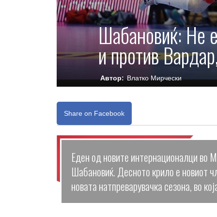
Шабановиќ: Не е
и против Варда
Автор:
Влатко Мирчески
Share on Facebook
Еден од новите интернационалци во М
Шабановиќ. Десното крило е новиот чл
новата натпреварувачка сезона, во кој