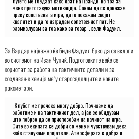
луѓето ме гледаат како брат на Пранди, но тоа за
мене претставува мотивација. Сакам да се докажам
преку сопствената игра, да го покажам својот
квалитет и да го изградам сопствениот пат. Не
размислувам за тоа како за товар“, вели Фадуил.
За Вардар најважно ќе биде Фадуил брзо да се вклопи
во системот на Иван Чупиќ. Подготовките веќе се
користат за работа на тактичките детали и за
создавање хемија меѓу староседелците и новите
ракометари.
„Клубот ме пречека многу добро. Почнавме да
работиме и на тактичкиот дел, а јас се обидувам
што побрзо да се приспособам на начинот на игра.
Сите во екипата се добри со мене и чувствувам дека
веќе стануваме пријатели. Атмосферата е добра и