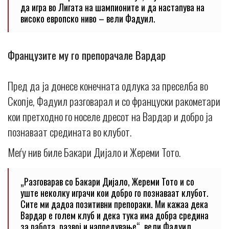
да игра во Лигата на шампионите и да настапува на
високо европско ниво – вели Фадуил.
Французите му го препорачале Вардар
Пред да ја донесе конечната одлука за преселба во
Скопје, Фадуил разговарал и со француски ракометари
кои претходно го носеле дресот на Вардар и добро ја
познаваат средината во клубот.
Меѓу нив биле Бакари Дијало и Жереми Тото.
„Разговарав со Бакари Дијало, Жереми Тото и со
уште неколку играчи кои добро го познаваат клубот.
Сите ми дадоа позитивни препораки. Ми кажаа дека
Вардар е голем клуб и дека тука има добра средина
за работа, развој и напредување“, вели Фадуил.