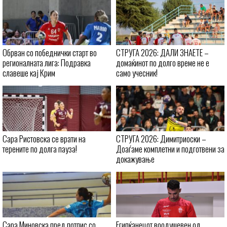
Обрван со победнички старт во
СТРУГА 2026: ДАЛИ ЗНАЕТЕ –
регионалната лига: Подравка
домаќинот по долго време не е
славеше кај Крим
само учесник!
Сара Ристовска се врати на
СТРУГА 2026: Димитриоски –
терените по долга пауза!
Доаѓаме комплетни и подготвени за
докажување
Сара Миновска пред потпис со
Египќанецот воодушевен од