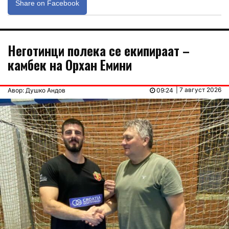
Share on Facebook
Неготинци полека се екипираат –
камбек на Орхан Емини
| 7 август 2026
Авор: Душко Андов
09:24