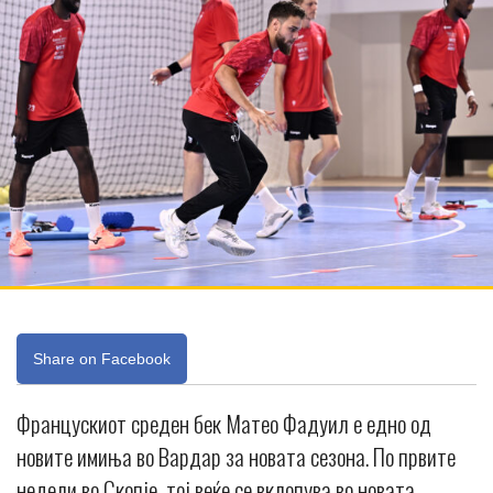
Share on Facebook
Францускиот среден бек Матео Фадуил е едно од
новите имиња во Вардар за новата сезона. По првите
недели во Скопје, тој веќе се вклопува во новата