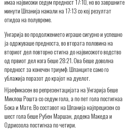
имаа највисоки седум предност 17:10, но во завршните
минути Шпанија намали на 17:13 со кој резултат
отидоа на полувреме.
Унгарија во продолжението играше сигурно и успешно
ја одржуваше предноста, во втората половина на
вториот дел повторно стигна до највисокото водство
од првиот дел кога беше 28:21. Ова беше доволна
предност за конечен триумф. Шпанците само го
ублажија поразот до крајот на дуелот.
Нјаефикасен во репрезентацијата на Унгарија беше
Миклош Рошта со седум гола, а по пет гола постигнаа
Бока и Мате. Во составот на Шпанија најпрецизен со
шест гола беше Рубен Маршан, додека Македа и
Одриозола постигнаа по четири.