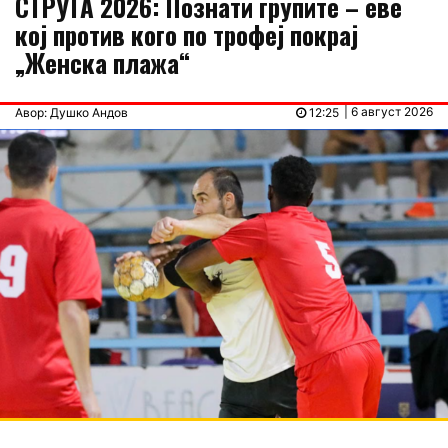
СТРУГА 2026: Познати групите – еве
кој против кого по трофеј покрај
„Женска плажа“
| 6 август 2026
Авор: Душко Андов
12:25