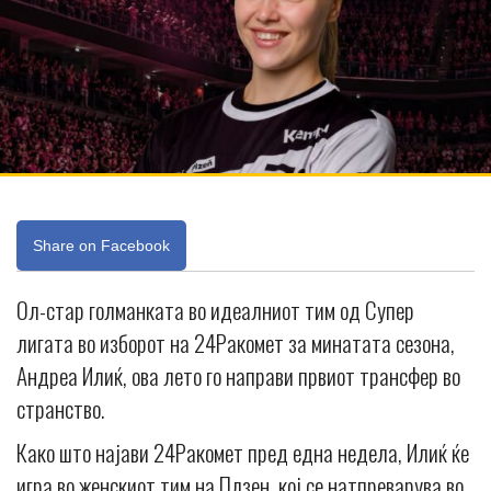
Share on Facebook
Ол-стар голманката во идеалниот тим од Супер
лигата во изборот на 24Ракомет за минатата сезона,
Андреа Илиќ, ова лето го направи првиот трансфер во
странство.
Како што најави 24Ракомет пред една недела, Илиќ ќе
игра во женскиот тим на Плзен, кој се натпреварува во