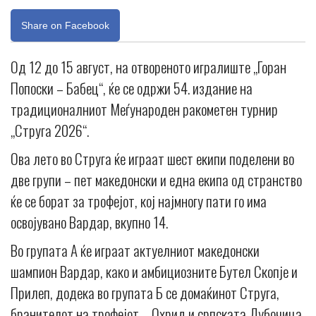
Share on Facebook
Од 12 до 15 август, на отвореното игралиште „Горан
Попоски – Бабец“, ќе се одржи 54. издание на
традиционалниот Меѓународен ракометен турнир
„Струга 2026“.
Ова лето во Струга ќе играат шест екипи поделени во
две групи – пет македонски и една екипа од странство
ќе се борат за трофејот, кој најмногу пати го има
освојувано Вардар, вкупно 14.
Во групата А ќе играат актуелниот македонски
шампион Вардар, како и амбициозните Бутел Скопје и
Прилеп, додека во групата Б се домаќинот Струга,
бранителот на трофејот – Охрид и српската Дубочица