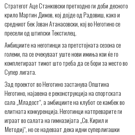
Стратегот Аце Станковски претходно ги доби десното
крило Мартин Димов, кој дојде од Радовиш, како и
средниот бек Јован Атанасовски, кој во Неготино се
пресели од штипски Текстилец.
Амбициите на неготинци за претстојната сезона се
големи, па се очекуваат уште нови имиња кои ќе го
комплетираат тимот што треба да се бори за место во
Супер лигата.
Зад проектот во Неготино застанува Општина
Неготино, најавена е реконструкција на спортската
сала „Младост“, а амбициите на клубот се камбек во
елитната конкуренција. Неготинци натпреварите ги
играат во салата на гимназијата „Св. Кирил и
Методиј“, но се надеваат дека идни суперлигашки