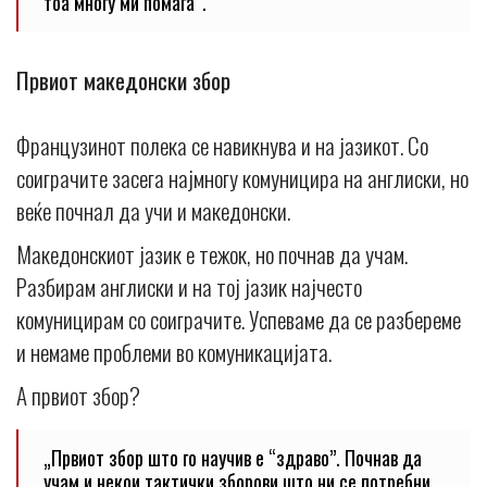
тоа многу ми помага“.
Првиот македонски збор
Французинот полека се навикнува и на јазикот. Со
соиграчите засега најмногу комуницира на англиски, но
веќе почнал да учи и македонски.
Македонскиот јазик е тежок, но почнав да учам.
Разбирам англиски и на тој јазик најчесто
комуницирам со соиграчите. Успеваме да се разбереме
и немаме проблеми во комуникацијата.
А првиот збор?
„Првиот збор што го научив е “здраво”. Почнав да
учам и некои тактички зборови што ни се потребни