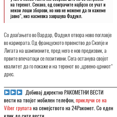
на теренот. Секако, од соиграчите најбрзо се учат и
некои лоши зборови, но нив не можеме да ги кажеме
јавно“, низ насмевка завршува Фадуил.
Со доаѓањето во Вардар, Фадуил отвора ново поглавје
во кариерата. Од француското првенство до Скопје и
Лигата на шампионите, пред него е нов предизвик, а
првите впечатоци се позитивни. Сега останува својот
квалитет да го покаже и на теренот во „црвено-црниот“
дрес.
_____________________________________________________________
Добивај директно РАКОМЕТНИ ВЕСТИ
вести на твојот мобилен телефон,
приклучи се на
Viber групата
на семејството на 24Ракомет. Со еден
клик до сите вести.