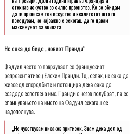
натпревари. Долги години играв во Франција и
стекнав искуство во силно првенство. Ќе се обидам
да ги пренесам тоа искуство и квалитетот што го
поседувам, но најважно е секогаш да го давам
максимумот за екипата.
Не сака да биде „новиот Пранди“
Фадуил често го поврзуваат со францускиот
репрезентативец Елохим Пранди. Тој, сепак, не сака да
живее од споредбите и потенцира дека сака да
создаде сопствено име. Пранди е негов полубрат, па со
спомнувањето на името на Фадуил секогаш се
надополнува.
„Не чувствувам никаков притисок. Знам дека дел од