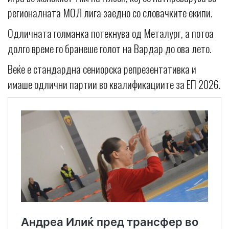
регионалната МОЛ лига заедно со словачките екипи.
Одличната голманка потекнува од Металург, а потоа
долго време го бранеше голот на Вардар до ова лето.
Веќе е стандардна сениорска репрезентативка и
имаше одлични партии во квалификациите за ЕП 2026.