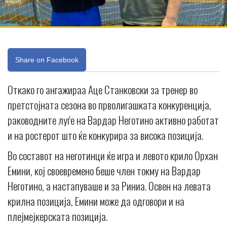
Share on Facebook
Откако го ангажираа Аце Станковски за тренер во
претстојната сезона во прволигашката конкуренција,
раководните луѓе на Вардар Неготино активно работат
и на ростерот што ќе конкурира за висока позиција.
Во составот на неготинци ќе игра и левото крило Орхан
Емини, кој своевремено беше член токму на Вардар
Неготино, а настапуваше и за Риниа. Освен на левата
крилна позиција, Емини може да одговори и на
плејмејкерската позиција.