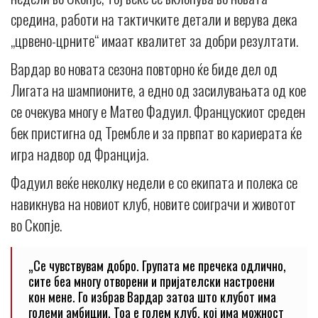
средина, работи на тактичките детали и верува дека
„црвено-црните“ имаат квалитет за добри резултати.
Вардар во новата сезона повторно ќе биде дел од
Лигата на шампионите, а едно од засилувањата од кое
се очекува многу е Матео Фадуил. Францускиот среден
бек пристигна од Трембле и за првпат во кариерата ќе
игра надвор од Франција.
Фадуил веќе неколку недели е со екипата и полека се
навикнува на новиот клуб, новите соиграчи и животот
во Скопје.
„Се чувствувам добро. Групата ме пречека одлично,
сите беа многу отворени и пријателски настроени
кон мене. Го избрав Вардар затоа што клубот има
големи амбиции. Тоа е голем клуб, кој има можност