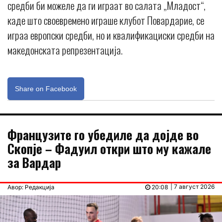
средби би можеле да ги играат во салата „Младост“,
каде што своевремено играше клубот Повардарие, се
играа европски средби, но и квалификациски средби на
македонската репрезентација.
Share on Facebook
Французите го убедиле да дојде во
Скопје – Фадуил откри што му кажале
за Вардар
| 7 август 2026
Авор: Редакција
20:08