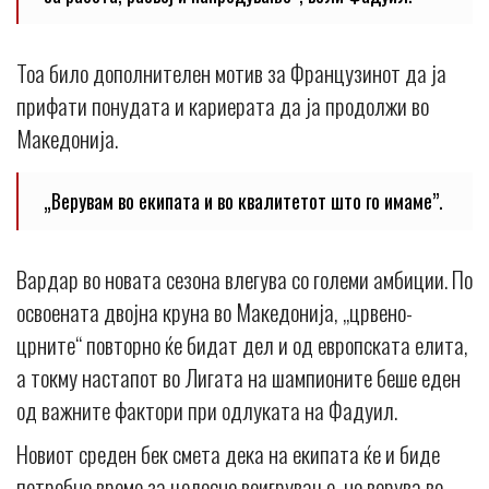
Тоа било дополнителен мотив за Французинот да ја
прифати понудата и кариерата да ја продолжи во
Македонија.
„Верувам во екипата и во квалитетот што го имаме”.
Вардар во новата сезона влегува со големи амбиции. По
освоената двојна круна во Македонија, „црвено-
црните“ повторно ќе бидат дел и од европската елита,
а токму настапот во Лигата на шампионите беше еден
од важните фактори при одлуката на Фадуил.
Новиот среден бек смета дека на екипата ќе и биде
потребно време за целосно воигрување, но верува во