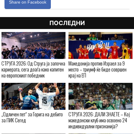
Share on Facebook
ПОСЛЕДНИ
СТРУГА 2026: Од Струга ја започна
Македонија против Израел за 9
кариерата, сега доаѓа како капитен
место – триумф ќе биде совршен
на европскиот победник
крај на ЕП
„Одличен пет“ за Горига на дебито
СТРУГА 2026: ДАЛИ ЗНАЕТЕ – Кој
за ПИК Сегед
македонски клуб има освоено 24
индивидуални признанија?