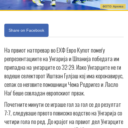
ФОТО: Архива
Share on Facebook
На првиот натпревар во ЕХФ Евро Купот помеѓу
репрезентациите на Унгарија и Шпанија победата им
припадна на унгарците со 32:29. Иако Унгарците не ги
водеше селекторот Иштван Гулјаш кој има коронавирус,
сепак со неговите помошници Чема Родригез и Ласло
Наѓ беше совладан европскиот првак.
Почетните минути се играше гол за гол се до резултат
7:7, следуваше првото повисоко водство на Унгарија со
четири гола по ред. До крајот на првиот дел Унгарците