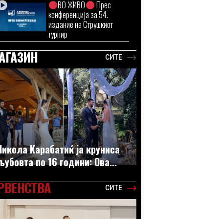
ВО ЖИВО
Прес
конференција за 54.
издание на Струшкиот
турнир
АГАЗИН
СИТЕ
Никола Карабатиќ ја круниса
љубовта по 16 години: Ова...
РВЕНСТВА
СИТЕ