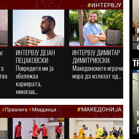
#
ИНТЕРВЈУ
аг
ИНТЕРВЈУ ДЕЈАН
ИНТЕРВЈУ ДИМИТАР
ПЕЦАКОВСКИ:
ДИМИТРИОСКИ:
Т
га
Повредите ми ја
Македонските играчи
тва
обележаа
мора да излезат од...
кариерата,
никогаш...
#
МАКЕДОНИЈА
а
#
Првалига
#
Младинци