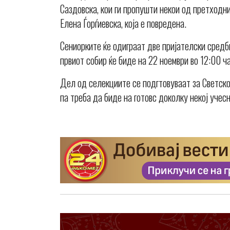
Саздовска, кои ги пропушти некои од претходн
Елена Ѓорѓиевска, која е повредена.
Сениорките ќе одиграат две пријателски средби
првиот собир ќе биде на 22 ноември во 12:00 ч
Дел од селекциите се подгтовуваат за Светско
па треба да биде на готовс доколку некој учес