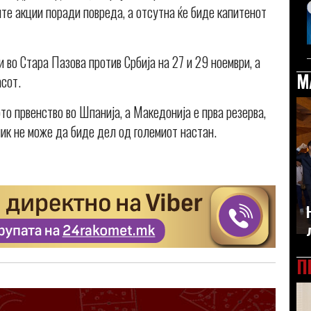
ите акции поради повреда, а отсутна ќе биде капитенот
 во Стара Пазова против Србија на 27 и 29 ноември, а
М
асот.
то првенство во Шпанија, а Македонија е прва резерва,
ник не може да биде дел од големиот настан.
П