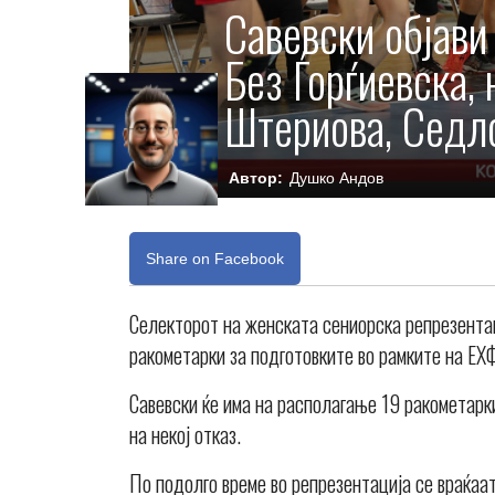
Савевски објави
Без Ѓорѓиевска, 
Штериова, Седл
Автор:
Душко Андов
Share on Facebook
Селекторот на женската сениорска репрезентац
ракометарки за подготовките во рамките на ЕХ
Савевски ќе има на располагање 19 ракометарки
на некој отказ.
По подолго време во репрезентација се враќаа