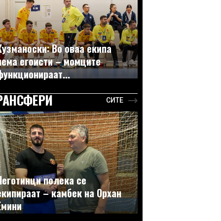
Кузманоски: Во оваа екипа
нема егоисти – момците
функционираат...
РАНСФЕРИ
СИТЕ
Неготинци полека се
екипираат – камбек на Орхан
Емини