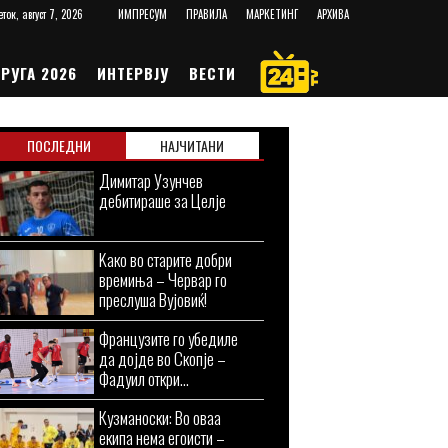
еток, август 7, 2026
ИМПРЕСУМ
ПРАВИЛА
МАРКЕТИНГ
АРХИВА
РУГА 2026
ИНТЕРВЈУ
ВЕСТИ
ПОСЛЕДНИ
НАЈЧИТАНИ
Димитар Узунчев
дебитираше за Целје
Kaко во старите добри
времиња – Червар го
преслуша Вујовиќ!
Французите го убедиле
да дојде во Скопје –
Фадуил откри...
Кузманоски: Во оваа
екипа нема егоисти –