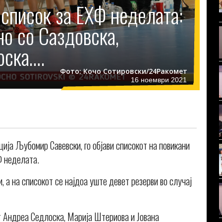
 список за ЕХФ неделата:
но со Саздовска,
оска….
Фото: Кочо Сотировски/24Ракомет
16 ноември 2021
ија Љубомир Савевски, го објави списокот на повикани
Ф неделата.
, а на списокот се најдоа уште девет резерви во случај
т Андреа Седлоска, Марија Штериова и Јована