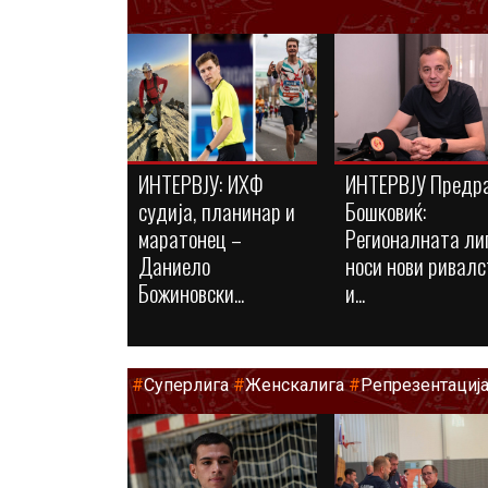
ИНТЕРВЈУ: ИХФ
ИНТЕРВЈУ Предр
судија, планинар и
Бошковиќ:
маратонец –
Регионалната ли
Даниело
носи нови ривалс
Божиновски...
и...
#
Суперлига
#
Женскалига
#
Репрезентациј