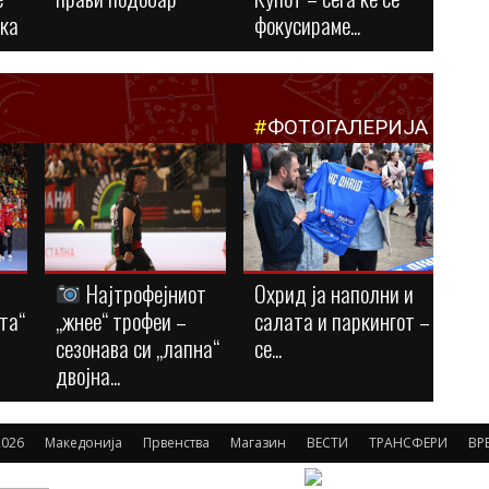
ука
фокусираме...
#
ФОТОГАЛЕРИЈА
Најтрофејниот
Охрид ја наполни и
та“
„жнее“ трофеи –
салата и паркингот –
сезонава си „лапна“
се...
двојна...
026
Македонија
Првенства
Магазин
ВЕСТИ
ТРАНСФЕРИ
ВР