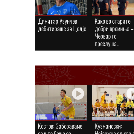
Димитар Узунчев
Kaко во старите
дебитираше за Целје
добри времиња –
Червар го
преслуша...
Костов: Забораваме
Кузманоски:
се што беше со
Најважно од ова 