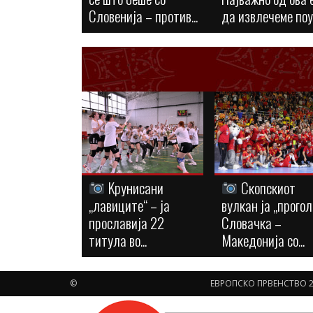
Словенија – против...
да извлечеме по
Kрунисани
Скопскиот
„лавиците“ – ја
вулкан ја „прогол
прославија 22
Словачка –
титула во...
Македонија со...
©
ЕВРОПСКО ПРВЕНСТВО 2