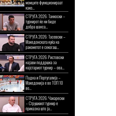
момците функционираат
како...
СТРУГА 2026: Танкоски –
турнирот ќе ни биде
добра шанса...
СТРУГА 2026: Тасевски –
Македонската куќа на
ракометот е секогаш...
СТРУГА 2026: Ристовски
најави поддршка за
најстариот турнир – ова...
Падна и Португалија –
Македонија е во ТОП 10
во...
СТРУГА 2026: Чакарески
– Струшкиот турнир е
приказна што ја...