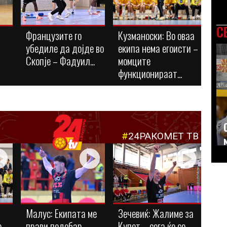
С
Французите го
Кузманоски: Во оваа
убедиле да дојде во
екипа нема егоисти –
Скопје – Фадуил...
момците
функционираат...
#
24РАКОМЕТ ТВ
Малус: Eкипата ме
Зечевиќ: Жалиме за
е
прави подобар
Купот – сега ќе се