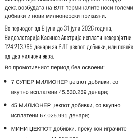
дека возбудата на ВЛТ терминалите носи големи
добивки и нови милионерски приказни.
Во периодот од 8 јуни до 31 јули 2026 година,
Видеолотарија Касинос Австрија исплати неверојатни
124.213.765 денари за ВЛТ џекпот добивки, или повеќе
од два милиони евра.
Во промотивниот период беа освоени:
7 СУПЕР МИЛИОНЕР џекпот добивки, со
вкупно исплатени 45.530.269 денари;
45 МИЛИОНЕР џекпот добивки, со вкупно
исплатени 67.025.991 денари;
МИНИ ЏЕКПОТ добивки, преку кои играчите