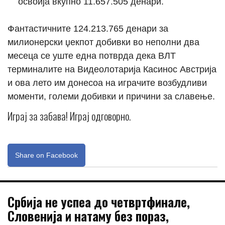
освоија вкупно 11.657.505 денари.
Фантастичните 124.213.765 денари за
милионерски џекпот добивки во неполни два
месеца се уште една потврда дека ВЛТ
терминалите на Видеолотарија Касинос Австрија
и ова лето им донесоа на играчите возбудливи
моменти, големи добивки и причини за славење.
Играј за забава! Играј одговорно.
Share on Facebook
Србија не успеа до четвртфинале,
Словенија и натаму без пораз,