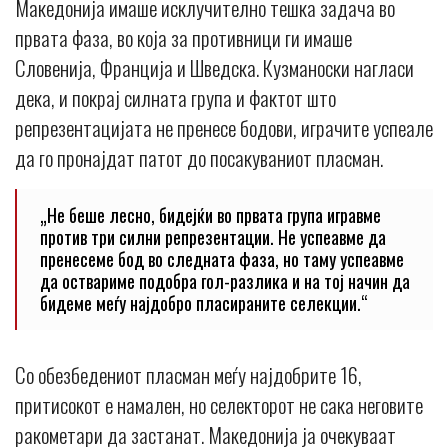
Македонија имаше исклучително тешка задача во
првата фаза, во која за противници ги имаше
Словенија, Франција и Шведска. Кузманоски нагласи
дека, и покрај силната група и фактот што
репрезентацијата не пренесе бодови, играчите успеале
да го пронајдат патот до посакуваниот пласман.
„Не беше лесно, бидејќи во првата група игравме
против три силни репрезентации. Не успеавме да
пренесеме бод во следната фаза, но таму успеавме
да оствариме подобра гол-разлика и на тој начин да
бидеме меѓу најдобро пласираните селекции.“
Со обезбедениот пласман меѓу најдобрите 16,
притисокот е намален, но селекторот не сака неговите
ракометари да застанат. Македонија ја очекуваат