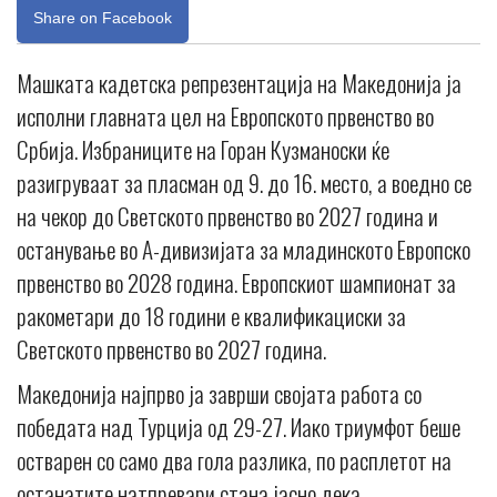
Share on Facebook
Машката кадетска репрезентација на Македонија ја
исполни главната цел на Европското првенство во
Србија. Избраниците на Горан Кузманоски ќе
разигруваат за пласман од 9. до 16. место, а воедно се
на чекор до Светското првенство во 2027 година и
останување во А-дивизијата за младинското Европско
првенство во 2028 година. Европскиот шампионат за
ракометари до 18 години е квалификациски за
Светското првенство во 2027 година.
Македонија најпрво ја заврши својата работа со
победата над Турција од 29-27. Иако триумфот беше
остварен со само два гола разлика, по расплетот на
останатите натпревари стана јасно дека