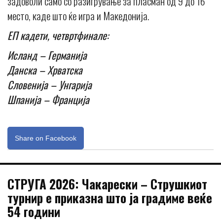
задоволи само со разигрување за пласман од 9 до 16
место, каде што ќе игра и Македонија.
ЕП кадети, четвртфинале:
Исланд – Германија
Данска – Хрватска
Словенија – Унгарија
Шпанија – Франција
Share on Facebook
СТРУГА 2026: Чакарески – Струшкиот
турнир е приказна што ја градиме веќе
54 години