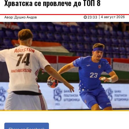
Хрватска се провлече до ТОП 8
| 4 август 2026
Авор: Душко Андов
23:33