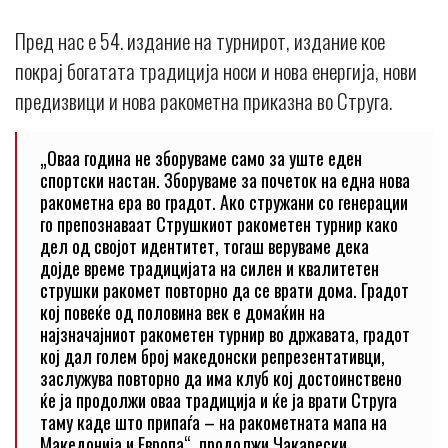
Пред нас е 54. издание на турнирот, издание кое
покрај богатата традиција носи и нова енергија, нови
предизвици и нова ракометна приказна во Струга.
„Оваа година не зборуваме само за уште еден
спортски настан. Зборуваме за почеток на една нова
ракометна ера во градот. Ако стружани со генерации
го препознаваат Струшкиот ракометен турнир како
дел од својот идентитет, тогаш веруваме дека
дојде време традицијата на силен и квалитетен
струшки ракомет повторно да се врати дома. Градот
кој повеќе од половина век е домаќин на
најзначајниот ракометен турнир во државата, градот
кој дал голем број македонски репрезентативци,
заслужува повторно да има клуб кој достоинствено
ќе ја продолжи оваа традиција и ќе ја врати Струга
таму каде што припаѓа – на ракометната мапа на
Македонија и Европа“, продолжи Чакарески.