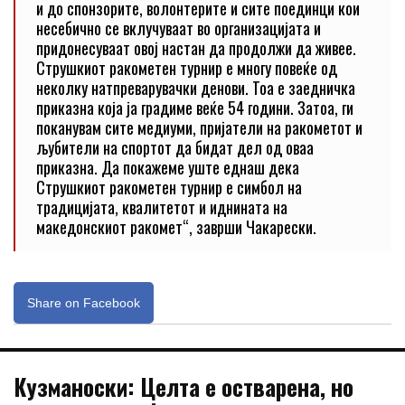
и до спонзорите, волонтерите и сите поединци кои
несебично се вклучуваат во организацијата и
придонесуваат овој настан да продолжи да живее.
Струшкиот ракометен турнир е многу повеќе од
неколку натпреварувачки денови. Тоа е заедничка
приказна која ја градиме веќе 54 години. Затоа, ги
поканувам сите медиуми, пријатели на ракометот и
љубители на спортот да бидат дел од оваа
приказна. Да покажеме уште еднаш дека
Струшкиот ракометен турнир е симбол на
традицијата, квалитетот и иднината на
македонскиот ракомет“, заврши Чакарески.
Share on Facebook
Кузманоски: Целта е остварена, но