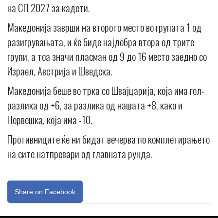
на СП 2027 за кадети.
Македонија заврши на второто место во групата 1 од
разигрувањата, и ќе биде најдобра втора од трите
групи, а тоа значи пласман од 9 до 16 место заедно со
Израел, Австрија и Шведска.
Македонија беше во трка со Швајцарија, која има гол-
разлика од +6, за разлика од нашата +8, како и
Норвешка, која има -10.
Противниците ќе ни бидат вечерва по комплетирањето
на сите натпревари од главната рунда.
Share on Facebook