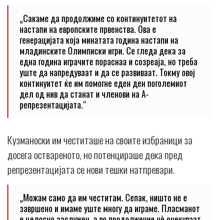
„Сакаме да продолжиме со континуитетот на
настапи на европските првенства. Ова е
генерацијата која минатата година настапи на
младинските Олимписки игри. Се гледа дека за
една година играчите пораснаа и созреаја, но треба
уште да напредуваат и да се развиваат. Токму овој
континуитет ќе им помогне еден ден поголемиот
дел од нив да станат и членови на А-
репрезентацијата.“
Кузманоски им честиташе на своите избраници за
досега оствареното, но потенцираше дека пред
репрезентацијата се нови тешки натпревари.
„Можам само да им честитам. Сепак, ништо не е
завршено и имаме уште многу да играме. Пласманот
е целосно заслужен, а во продолжение нè очекуваат