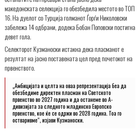
македонската селекција го обезбедила местото во ТОП
16. На дуелот со Турција голманот Ѓорѓи Николовски
забележа 14 одбрани, додека Бобан Поповски постигна
девет гола.
Селекторот Кузманоски истакна дека пласманот е
резултат на јасно поставената цел пред почетокот на
првенството.
„Амбицијата и целта на оваа репрезентација беа да
обезбедиме директен пласман на Светското
првенство во 2027 година и да останеме во А-
дивизијата за следното младинско Европско
првенство, кое ќе се одржи во 2028 година. Тоа го
остваривме“, изјави Кузманоски.