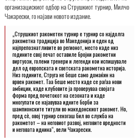
организацискиот одбор на Струшкиот турнир, Милчо
Чакарески, го најави новото издание.
„Струшкиот ракометен турнир е турнир со најдолга
ракометна традиција во Македонија и еден од
најпрепознатливите во регионот, место каде низ
годините свој печат оставиле бројни ракометни
виртуози, големи тренери и легенди кои испишувале
дел од европската и светската ракометна историја.
Низ годините, Струга не беше само домаќин на
врвен ракомет. Таа беше место каде се раѓаа нови
амбиции, каде клубовите ја проверуваа својата
форма пред почетокот на сезоната и каде
многупати се најавуваа идните борби за
шампионските титули во македонскиот ракомет. Но,
пред сè, овој турнир секогаш бил во служба на
ракометот – на неговиот развој, неговите вредности
и неговата иднина“, вели Чакарески.