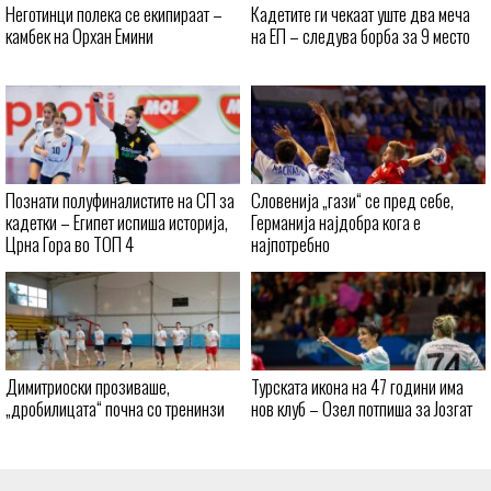
Неготинци полека се екипираат –
Кадетите ги чекаат уште два меча
камбек на Орхан Емини
на ЕП – следува борба за 9 место
Познати полуфиналистите на СП за
Словенија „гази“ се пред себе,
кадетки – Египет испиша историја,
Германија најдобра кога е
Црна Гора во ТОП 4
најпотребно
Димитриоски прозиваше,
Турската икона на 47 години има
„дробилицата“ почна со тренинзи
нов клуб – Озел потпиша за Јозгат