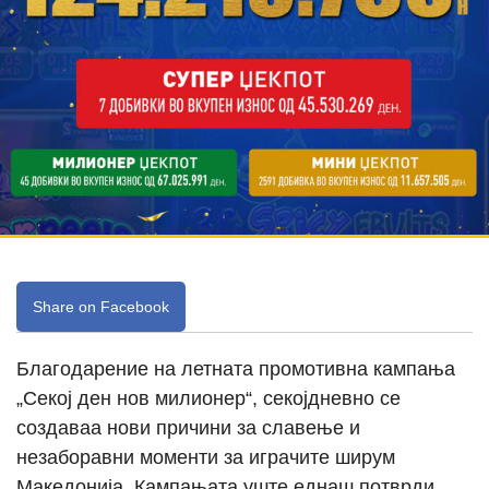
Share on Facebook
Благодарение на летната промотивна кампања
„Секој ден нов милионер“, секојдневно се
создаваа нови причини за славење и
незаборавни моменти за играчите ширум
Македонија. Кампањата уште еднаш потврди