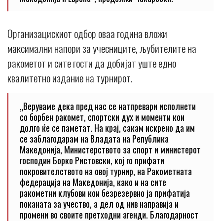
Организацискиот одбор оваа година вложи
максимални напори за учесниците, љубителите на
ракометот и сите гости да добијат уште едно
квалитетно издание на турнирот.
„Веруваме дека пред нас се натпревари исполнети
со борбен ракомет, спортски дух и моменти кои
долго ќе се паметат. На крај, сакам искрено да им
се заблагодарам на Владата на Република
Македонија, Министерството за спорт и министерот
господин Борко Ристовски, кој го прифати
покровителството на овој турнир, на Ракометната
федерација на Македонија, како и на сите
ракометни клубови кои безрезервно ја прифатија
поканата за учество, а дел од нив направија и
промени во своите претходни агенди. Благодарност