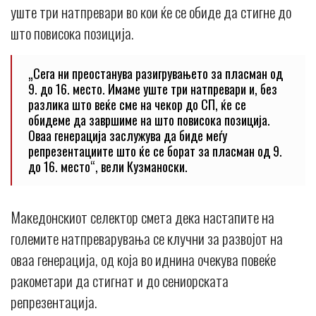
уште три натпревари во кои ќе се обиде да стигне до
што повисока позиција.
„Сега ни преостанува разигрувањето за пласман од
9. до 16. место. Имаме уште три натпревари и, без
разлика што веќе сме на чекор до СП, ќе се
обидеме да завршиме на што повисока позиција.
Оваа генерација заслужува да биде меѓу
репрезентациите што ќе се борат за пласман од 9.
до 16. место“, вели Кузманоски.
Македонскиот селектор смета дека настапите на
големите натпреварувања се клучни за развојот на
оваа генерација, од која во иднина очекува повеќе
ракометари да стигнат и до сениорската
репрезентација.