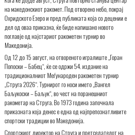
на македонскиот ракомет. Под отворено небо, покрај
Охридското Езеро и пред публиката која со децении е
дел од оваа приказна, ќе биде напишано новото
поглавје од најстариот ракометен турнир во
Македонија.
Од 12 до 15 август, на отвореното игралиште „Горан
Попоски – Бабец“, ќе се одржи 54. издание на
традиционалниот Меѓународен ракометен турнир
„Струга 2026“. Турнирот го носи името „Вангел
Баљукоски – Баљук“, во чест на поранешниот
ракометар на Струга. Во 1973 година започнала
приказната која денес е една од најпрепознатливите
спортски традиции во Македонија.
Спортскиот директор на Струга и претседателот на