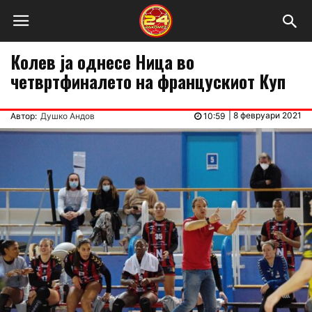
Колев ја однесе Ница во
четвртфиналето на францускиот Куп
|
8 февруари 2021
Автор:
Душко Андов
10:59