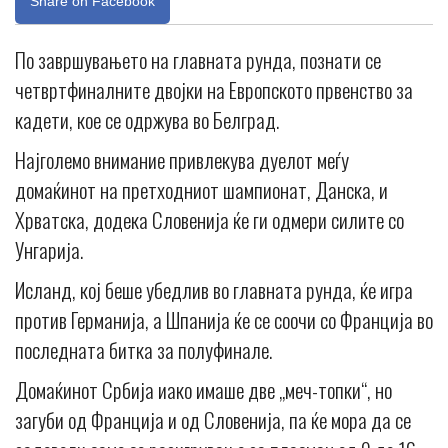
Share on Facebook
По завршувањето на главната рунда, познати се
четвртфиналните двојки на Европското првенство за
кадети, кое се одржува во Белград.
Најголемо внимание привлекува дуелот меѓу
домаќинот на претходниот шампионат, Данска, и
Хрватска, додека Словенија ќе ги одмери силите со
Унгарија.
Исланд, кој беше убедлив во главната рунда, ќе игра
против Германија, а Шпанија ќе се соочи со Франција во
последната битка за полуфинале.
Домаќинот Србија иако имаше две „меч-топки“, но
загуби од Франција и од Словенија, па ќе мора да се