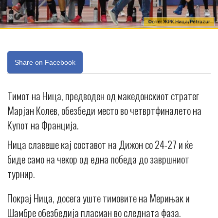
Фото: ЖРК Ница/Petrazur
Share on Facebook
Тимот на Ница, предводен од македонскиот стратег
Марјан Колев, обезбеди место во четвртфиналето на
Купот на Франција.
Ница славеше кај составот на Дижон со 24-27 и ќе
биде само на чекор од една победа до завршниот
турнир.
Покрај Ница, досега уште тимовите на Мерињак и
Шамбре обезбедија пласман во следната фаза.