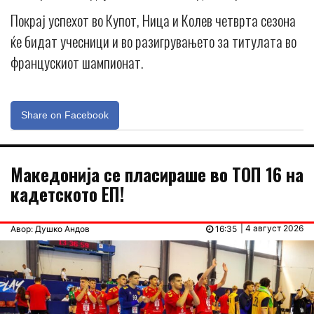
Покрај успехот во Купот, Ница и Колев четврта сезона
ќе бидат учесници и во разигрувањето за титулата во
францускиот шампионат.
Share on Facebook
Македонија се пласираше во ТОП 16 на
кадетското ЕП!
| 4 август 2026
Авор: Душко Андов
16:35