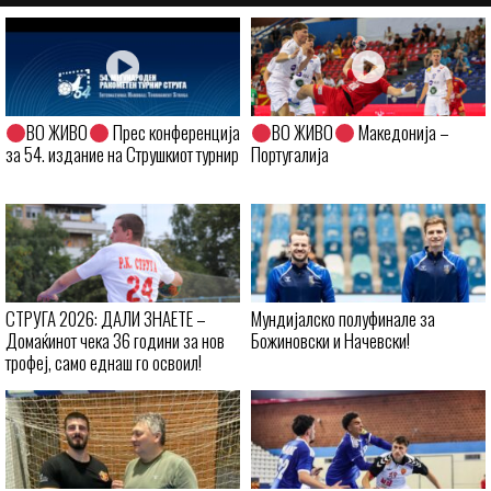
ВО ЖИВО
Прес конференција
ВО ЖИВО
Македонија –
за 54. издание на Струшкиот турнир
Португалија
СТРУГА 2026: ДАЛИ ЗНАЕТЕ –
Мундијалско полуфинале за
Домаќинот чека 36 години за нов
Божиновски и Начевски!
трофеј, само еднаш го освоил!