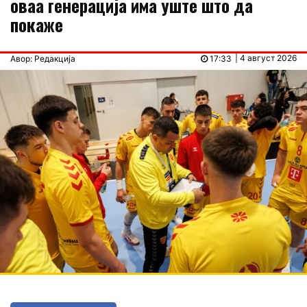
оваа генерација има уште што да
покаже
| 4 август 2026
Авор: Редакција
17:33