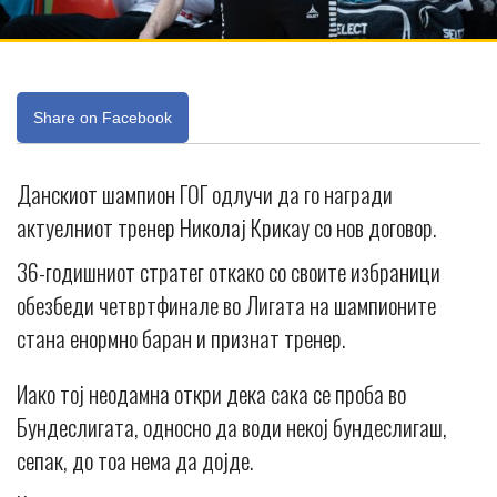
Share on Facebook
Данскиот шампион ГОГ одлучи да го награди
актуелниот тренер Николај Крикау со нов договор.
36-годишниот стратег откако со своите избраници
обезбеди четвртфинале во Лигата на шампионите
стана енормно баран и признат тренер.
Иако тој неодамна откри дека сака се проба во
Бундеслигата, односно да води некој бундеслигаш,
сепак, до тоа нема да дојде.