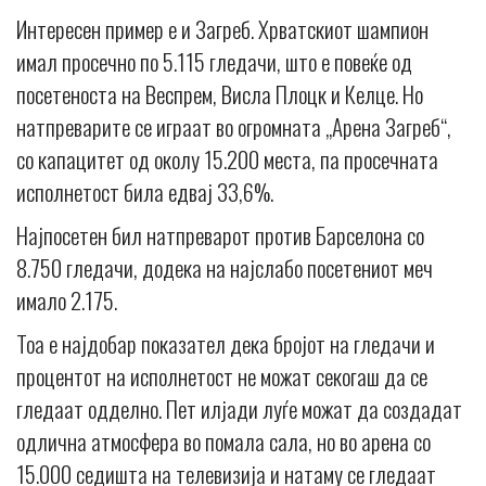
Интересен пример е и Загреб. Хрватскиот шампион
имал просечно по 5.115 гледачи, што е повеќе од
посетеноста на Веспрем, Висла Плоцк и Келце. Но
натпреварите се играат во огромната „Арена Загреб“,
со капацитет од околу 15.200 места, па просечната
исполнетост била едвај 33,6%.
Најпосетен бил натпреварот против Барселона со
8.750 гледачи, додека на најслабо посетениот меч
имало 2.175.
Тоа е најдобар показател дека бројот на гледачи и
процентот на исполнетост не можат секогаш да се
гледаат одделно. Пет илјади луѓе можат да создадат
одлична атмосфера во помала сала, но во арена со
15.000 седишта на телевизија и натаму се гледаат