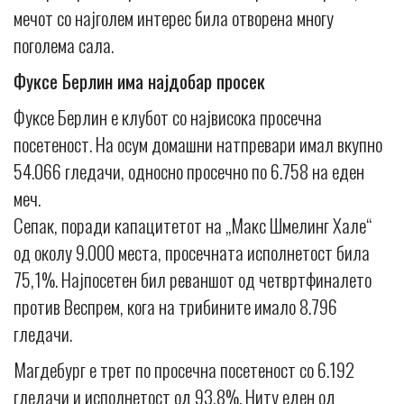
мечот со најголем интерес била отворена многу
поголема сала.
Фуксе Берлин има најдобар просек
Фуксе Берлин е клубот со највисока просечна
посетеност. На осум домашни натпревари имал вкупно
54.066 гледачи, односно просечно по 6.758 на еден
меч.
Сепак, поради капацитетот на „Макс Шмелинг Хале“
од околу 9.000 места, просечната исполнетост била
75,1%. Најпосетен бил реваншот од четвртфиналето
против Веспрем, кога на трибините имало 8.796
гледачи.
Магдебург е трет по просечна посетеност со 6.192
гледачи и исполнетост од 93,8%. Ниту еден од