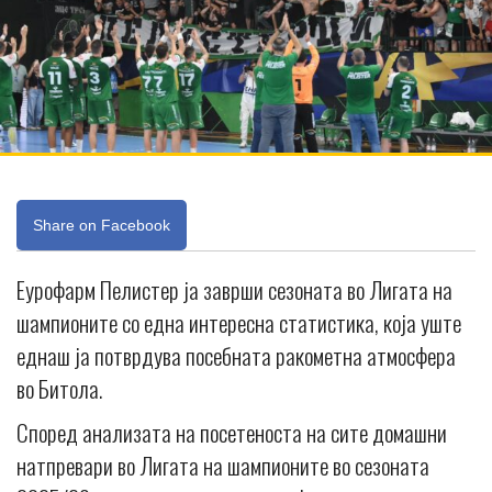
Share on Facebook
Еурофарм Пелистер ја заврши сезоната во Лигата на
шампионите со една интересна статистика, која уште
еднаш ја потврдува посебната ракометна атмосфера
во Битола.
Според анализата на посетеноста на сите домашни
натпревари во Лигата на шампионите во сезоната