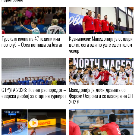
Турската икона на 47 години има
Кузманоски: Македонија ја оствари
нов клуб – Озел потпиша за Јозгат
целта, сега оди по уште еден голем
чекор
СТРУГА 2026: Познат распоредот –
Македонија ја доби драмата со
езерски двобој за старт на турнирот
Фарски Острови и се пласира на СП
2027!