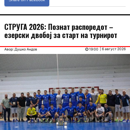
СТРУГА 2026: Познат распоредот –
езерски двобој за старт на турнирот
| 6 август 2026
Авор: Душко Андов
19:00