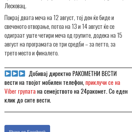
Лесковац.
Покрај двата меча на 12 август, тој ден ќе биде и
свеченото отворање, потоа на 13 и 14 август ќе се
одиграат уште четири меча од групите, додека на 15
август на програмата се три средби – за петто, за
трето место и финалето.
_____________________________________________________________
Добивај директно РАКОМЕТНИ ВЕСТИ
вести на твојот мобилен телефон,
приклучи се на
Viber групата
на семејството на 24ракомет. Со еден
клик до сите вести.
_____________________________________________________________
Share on Facebook