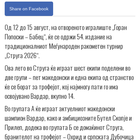
Share on Facebook
Од 12 до 15 август, на отвореното игралиште „Горан
Попоски – Бабец“, ќе се одржи 54. издание на
традиционалниот Меѓународен ракометен турнир
„Струга 2026“.
Ова лето во Струга ќе играат шест екипи поделени во
две групи – пет македонски и една екипа од странство
ќе се борат за трофејот, кој најмногу пати го има
освојувано Вардар, вкупно 14.
Во групата А ќе играат актуелниот македонски
шампион Вардар, како и амбициозните Бутел Скопје и
Прилеп, додека во групата Б се домаќинот Струга,
бранителот на трофејот – Охрид и српската Дубочица