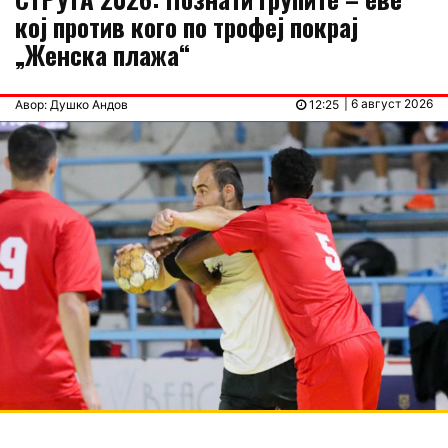
кој против кого по трофеј покрај
„Женска плажа“
| 6 август 2026
Авор: Душко Андов
12:25