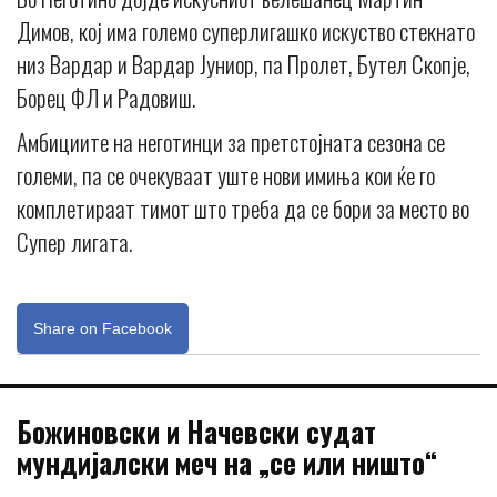
Димов, кој има големо суперлигашко искуство стекнато
низ Вардар и Вардар Јуниор, па Пролет, Бутел Скопје,
Борец ФЛ и Радовиш.
Амбициите на неготинци за претстојната сезона се
големи, па се очекуваат уште нови имиња кои ќе го
комплетираат тимот што треба да се бори за место во
Супер лигата.
Share on Facebook
Божиновски и Начевски судат
мундијалски меч на „се или ништо“