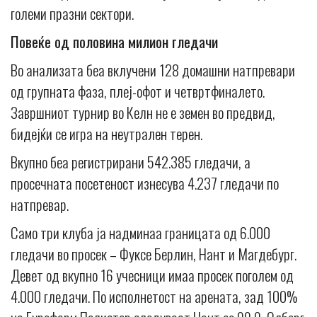
големи празни сектори.
Повеќе од половина милион гледачи
Во анализата беа вклучени 128 домашни натпревари
од групната фаза, плеј-офот и четвртфиналето.
Завршниот турнир во Келн не е земен во предвид,
бидејќи се игра на неутрален терен.
Вкупно беа регистрирани 542.385 гледачи, а
просечната посетеност изнесува 4.237 гледачи по
натпревар.
Само три клуба ја надминаа границата од 6.000
гледачи во просек – Фуксе Берлин, Нант и Магдебург.
Девет од вкупно 16 учесници имаа просек поголем од
4.000 гледачи. По исполнетост на арената, зад 100%