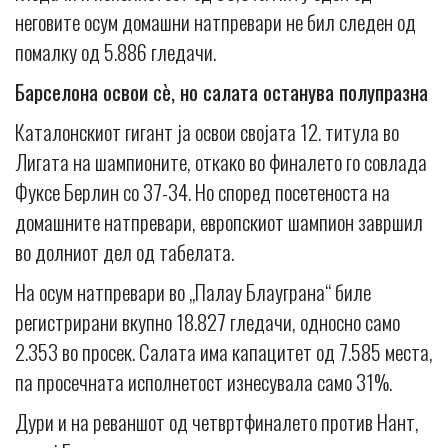
неговите осум домашни натпревари не бил следен од
помалку од 5.886 гледачи.
Барселона освои сè, но салата останува полупразна
Каталонскиот гигант ја освои својата 12. титула во
Лигата на шампионите, откако во финалето го совлада
Фуксе Берлин со 37-34. Но според посетеноста на
домашните натпревари, европскиот шампион завршил
во долниот дел од табелата.
На осум натпревари во „Палау Блауграна“ биле
регистрирани вкупно 18.827 гледачи, односно само
2.353 во просек. Салата има капацитет од 7.585 места,
па просечната исполнетост изнесувала само 31%.
Дури и на реваншот од четвртфиналето против Нант,