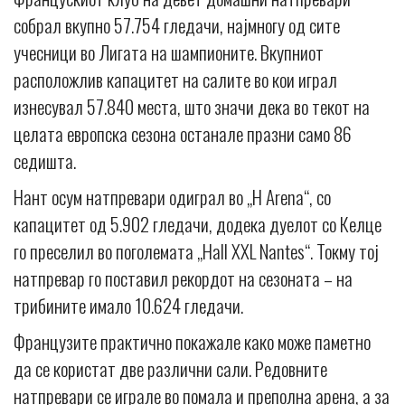
собрал вкупно 57.754 гледачи, најмногу од сите
учесници во Лигата на шампионите. Вкупниот
расположлив капацитет на салите во кои играл
изнесувал 57.840 места, што значи дека во текот на
целата европска сезона останале празни само 86
седишта.
Нант осум натпревари одиграл во „H Arena“, со
капацитет од 5.902 гледачи, додека дуелот со Келце
го преселил во поголемата „Hall XXL Nantes“. Токму тој
натпревар го поставил рекордот на сезоната – на
трибините имало 10.624 гледачи.
Французите практично покажале како може паметно
да се користат две различни сали. Редовните
натпревари се играле во помала и преполна арена, а за