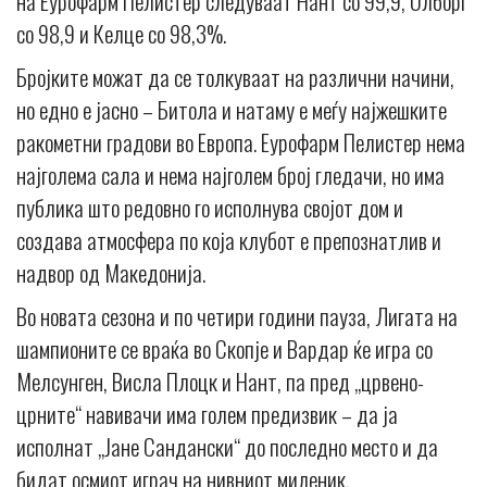
на Еурофарм Пелистер следуваат Нант со 99,9, Олборг
со 98,9 и Келце со 98,3%.
Бројките можат да се толкуваат на различни начини,
но едно е јасно – Битола и натаму е меѓу најжешките
ракометни градови во Европа. Еурофарм Пелистер нема
најголема сала и нема најголем број гледачи, но има
публика што редовно го исполнува својот дом и
создава атмосфера по која клубот е препознатлив и
надвор од Македонија.
Во новата сезона и по четири години пауза, Лигата на
шампионите се враќа во Скопје и Вардар ќе игра со
Мелсунген, Висла Плоцк и Нант, па пред „црвено-
црните“ навивачи има голем предизвик – да ја
исполнат „Јане Сандански“ до последно место и да
бидат осмиот играч на нивниот миленик.