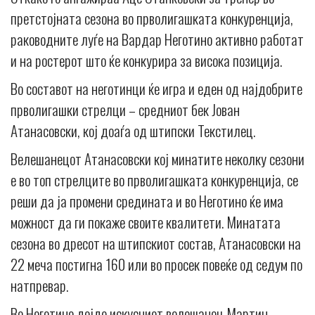
претстојната сезона во прволигашката конкуренција,
раководните луѓе на Вардар Неготино активно работат
и на ростерот што ќе конкурира за висока позиција.
Во составот на неготинци ќе игра и еден од најдобрите
прволигашки стрелци – средниот бек Јован
Атанасовски, кој доаѓа од штипски Текстилец.
Велешанецот Атанасовски кој минатите неколку сезони
е во топ стрелците во прволигашката конкуренција, се
реши да ја промени средината и во Неготино ќе има
можност да ги покаже своите квалитети. Минатата
сезона во дресот на штипскиот состав, Атанасовски на
22 меча постигна 160 или во просек повеќе од седум по
натпревар.
Во Неготино дојде искусниот велешанец Мартин