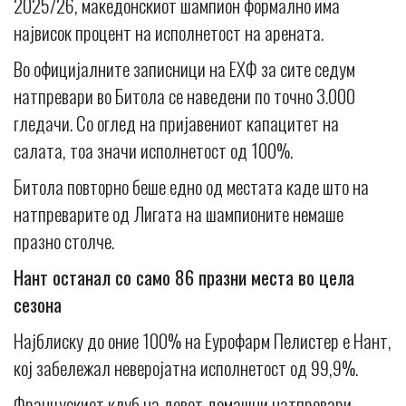
2025/26, македонскиот шампион формално има
највисок процент на исполнетост на арената.
Во официјалните записници на ЕХФ за сите седум
натпревари во Битола се наведени по точно 3.000
гледачи. Со оглед на пријавениот капацитет на
салата, тоа значи исполнетост од 100%.
Битола повторно беше едно од местата каде што на
натпреварите од Лигата на шампионите немаше
празно столче.
Нант останал со само 86 празни места во цела
сезона
Најблиску до oние 100% на Еурофарм Пелистер е Нант,
кој забележал неверојатна исполнетост од 99,9%.
Францускиот клуб на девет домашни натпревари