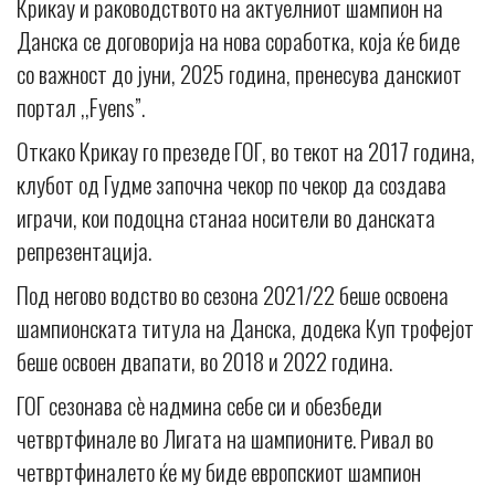
Крикау и раководството на актуелниот шампион на
Данска се договорија на нова соработка, која ќе биде
со важност до јуни, 2025 година, пренесува данскиот
портал ,,Fyens”.
Откако Крикау го презеде ГОГ, во текот на 2017 година,
клубот од Гудме започна чекор по чекор да создава
играчи, кои подоцна станаа носители во данската
репрезентација.
Под негово водство во сезона 2021/22 беше освоена
шампионската титула на Данска, додека Куп трофејот
беше освоен двапати, во 2018 и 2022 година.
ГОГ сезонава сѐ надмина себе си и обезбеди
четвртфинале во Лигата на шампионите. Ривал во
четвртфиналето ќе му биде европскиот шампион