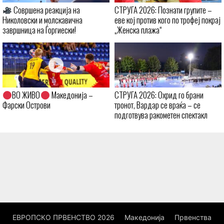
Совршена реакција на
СТРУГА 2026: Познати групите –
Николовски и молскавична
еве кој против кого по трофеј покрај
завршница на Ѓоргиески!
„Женска плажа“
ВО ЖИВО
Македонија –
СТРУГА 2026: Охрид го брани
Фарски Острови
тронот, Вардар се враќа – се
подготвува ракометен спектакл
ЕВРОПСКО ПРВЕНСТВО 2026
Македонија
Првенства