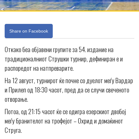
Share on Facebook
Откако беа објавени групите за 54. издание на
традиционалниот Струшки турнир, дефиниран е и
распоредот на натпреварите.
На 12 август, турнирот ќе почне со дуелот меѓу Вардар
и Прилеп од 18:30 часот, пред да се случи свеченото
отворање.
Потоа, од 21:15 часот ќе се одигра езерскиот двобој
меѓу бранителот на трофејот – Охрид и домаќинот
Струга.