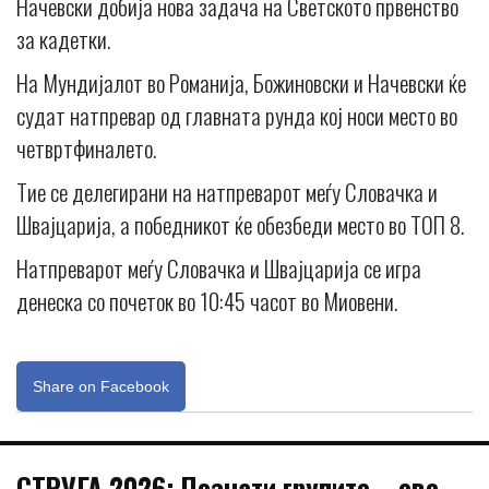
Начевски добија нова задача на Светското првенство
за кадетки.
На Мундијалот во Романија, Божиновски и Начевски ќе
судат натпревар од главната рунда кој носи место во
четвртфиналето.
Тие се делегирани на натпреварот меѓу Словачка и
Швајцарија, а победникот ќе обезбеди место во ТОП 8.
Натпреварот меѓу Словачка и Швајцарија се игра
денеска со почеток во 10:45 часот во Миовени.
Share on Facebook
СТРУГА 2026: Познати групите – еве