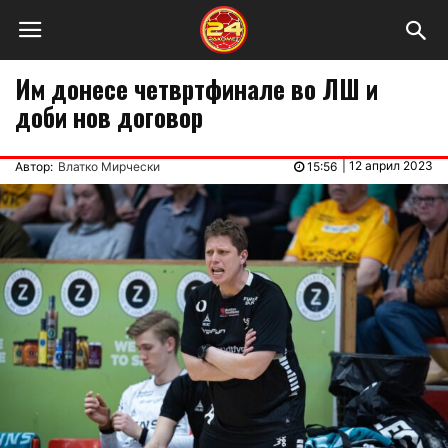
Им донесе четвртфинале во ЛШ и
доби нов договор
|
12 април 2023
Автор:
Влатко Мирчески
15:56