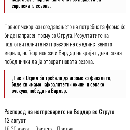
европската сезона.
Првиот чекор кон создавањето на потребната форма ќе
биде направен токму во Струга. Резултатите на
подготвителните натпревари не се единственото
мерило, но Георгиевски и Вардар не кријат дека сакаат
победнички да ја отворат новата сезона.
„Ние и Охрид би требало да играме во финалето,
бидејќи имаме најквалитетни екипи, и секако
очекува, победа на Вардар.
Распоред на натпреварите на Вардар во Струга
12 август
18,30 часот – Вардар – Прилеп