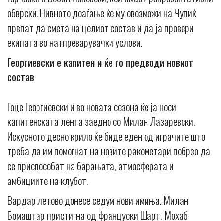
обврски. Нивното доаѓање ќе му овозможи на Чупиќ
првпат да смета на целиот состав и да ја провери
екипата во натпреварувачки услови.
Георгиевски е капитен и ќе го предводи новиот
состав
Гоце Георгиевски и во новата сезона ќе ја носи
капитенската лента заедно со Милан Лазаревски.
Искусното десно крило ќе биде еден од играчите што
треба да им помогнат на новите ракометари побрзо да
се приспособат на барањата, атмосферата и
амбициите на клубот.
Вардар летово донесе седум нови имиња. Милан
Бомаштар пристигна од француски Шарт, Мохаб