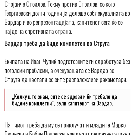
Стојанче Стоилов. Токму против Стоилов, со кого
Георгиевски долги години ја делеше соблекувалната во
Вардар и во репрезентацијата, капитенот сега ќе се
најде на спротивната страна.
Вардар треба да биде комплетен во Струга
Екипата на Иван Чупиќ подготовките ги одработува без
поголеми проблеми, а очекувањата се Вардар во
Струга да настапи со сите расположливи ракометари.
„Колку што знам, сите се здрави и би требало да
бидеме комплетни“, вели капитенот на Вардар.
На тимот треба да му се приклучат и младите Марко
Ѓорчески и Бобан Поповски, кои имаат репрезентативни