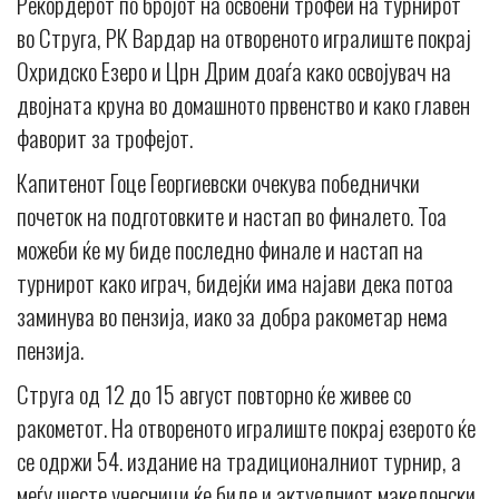
Рекордерот по бројот на освоени трофеи на турнирот
во Струга, РК Вардар на отвореното игралиште покрај
Охридско Езеро и Црн Дрим доаѓа како освојувач на
двојната круна во домашното првенство и како главен
фаворит за трофејот.
Капитенот Гоце Георгиевски очекува победнички
почеток на подготовките и настап во финалето. Тоа
можеби ќе му биде последно финале и настап на
турнирот како играч, бидејќи има најави дека потоа
заминува во пензија, иако за добра ракометар нема
пензија.
Струга од 12 до 15 август повторно ќе живее со
ракометот. На отвореното игралиште покрај езерото ќе
се одржи 54. издание на традиционалниот турнир, а
меѓу шесте учесници ќе биде и актуелниот македонски