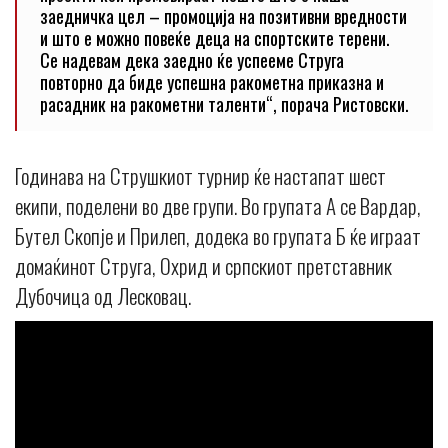
заедничка цел – промоција на позитивни вредности
и што е можно повеќе деца на спортските терени.
Се надевам дека заедно ќе успееме Струга
повторно да биде успешна ракометна приказна и
расадник на ракометни таленти“, порача Ристовски.
Годинава на Струшкиот турнир ќе настапат шест
екипи, поделени во две групи. Во групата А се Вардар,
Бутел Скопје и Прилеп, додека во групата Б ќе играат
домаќинот Струга, Охрид и српскиот претставник
Дубочица од Лесковац.