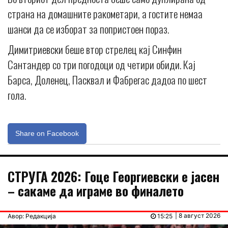
страна на домашните ракометари, а гостите немаа
шанси да се изборат за попристоен пораз.
Димитриевски беше втор стрелец кај Синфин
Сантандер со три погодоци од четири обиди. Кај
Барса, Доленец, Пасквал и Фабрегас дадоа по шест
гола.
Share on Facebook
СТРУГА 2026: Гоце Георгиевски е јасен
– сакаме да играме во финалето
| 8 август 2026
Авор: Редакција
15:25