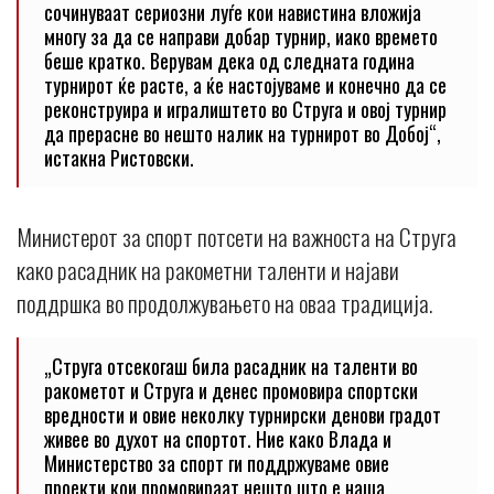
сочинуваат сериозни луѓе кои навистина вложија
многу за да се направи добар турнир, иако времето
беше кратко. Верувам дека од следната година
турнирот ќе расте, а ќе настојуваме и конечно да се
реконструира и игралиштето во Струга и овој турнир
да прерасне во нешто налик на турнирот во Добој“,
истакна Ристовски.
Министерот за спорт потсети на важноста на Струга
како расадник на ракометни таленти и најави
поддршка во продолжувањето на оваа традиција.
„Струга отсекогаш била расадник на таленти во
ракометот и Струга и денес промовира спортски
вредности и овие неколку турнирски денови градот
живее во духот на спортот. Ние како Влада и
Министерство за спорт ги поддржуваме овие
проекти кои промовираат нешто што е наша