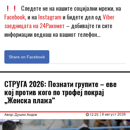
Следете не на нашите социјални мрежи, на
Facebook
, и на
Instagram
и бидете дел од
Viber
заедницата на 24Ракомет
– добивајте ги сите
информации веднаш на вашиот телефон…
Share on Facebook
СТРУГА 2026: Познати групите – еве
кој против кого по трофеј покрај
„Женска плажа“
| 6 август 2026
Авор: Душко Андов
12:25