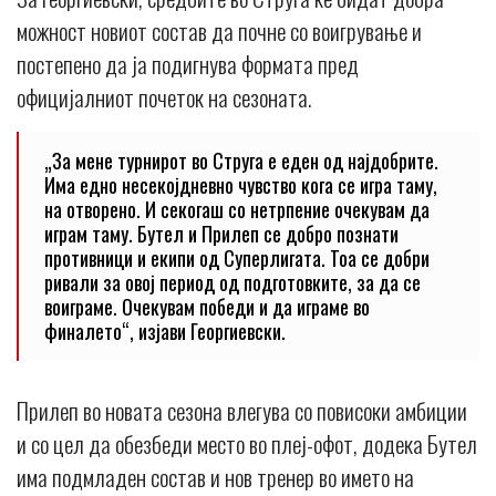
можност новиот состав да почне со воигрување и
постепено да ја подигнува формата пред
официјалниот почеток на сезоната.
„За мене турнирот во Струга е еден од најдобрите.
Има едно несекојдневно чувство кога се игра таму,
на отворено. И секогаш со нетрпение очекувам да
играм таму. Бутел и Прилеп се добро познати
противници и екипи од Суперлигата. Тоа се добри
ривали за овој период од подготовките, за да се
воиграме. Очекувам победи и да играме во
финалето“, изјави Георгиевски.
Прилеп во новата сезона влегува со повисоки амбиции
и со цел да обезбеди место во плеј-офот, додека Бутел
има подмладен состав и нов тренер во името на