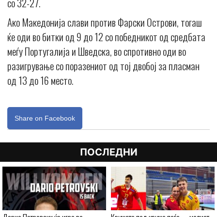
со 32-27.
Ако Македонија слави против Фарски Острови, тогаш
ќе оди во битки од 9 до 12 со победникот од средбата
меѓу Португалија и Шведска, во спротивно оди во
разигрување со поразениот од тој двобој за пласман
од 13 до 16 место.
Share on Facebook
ПОСЛЕДНИ