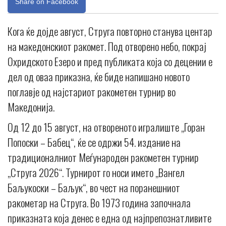
Share on Facebook
Кога ќе дојде август, Струга повторно станува центар
на македонскиот ракомет. Под отворено небо, покрај
Охридското Езеро и пред публиката која со децении е
дел од оваа приказна, ќе биде напишано новото
поглавје од најстариот ракометен турнир во
Македонија.
Од 12 до 15 август, на отвореното игралиште „Горан
Попоски – Бабец“, ќе се одржи 54. издание на
традиционалниот Меѓународен ракометен турнир
„Струга 2026“. Турнирот го носи името „Вангел
Баљукоски – Баљук“, во чест на поранешниот
ракометар на Струга. Во 1973 година започнала
приказната која денес е една од најпрепознатливите