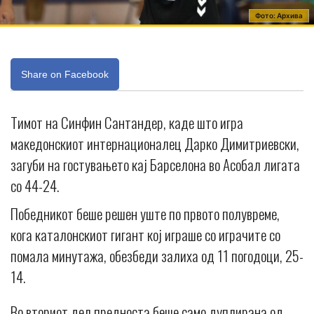
Фото: Aрхива
Share on Facebook
Тимот на Синфин Сантандер, каде што игра
македонскиот интернационалец Дарко Димитриевски,
загуби на гостувањето кај Барселона во Асобал лигата
со 44-24.
Победникот беше решен уште по првото полувреме,
кога каталонскиот гигант кој играше со играчите со
помала минутажа, обезбеди залиха од 11 погодоци, 25-
14.
Во вториот дел предноста беше само дуплирана од