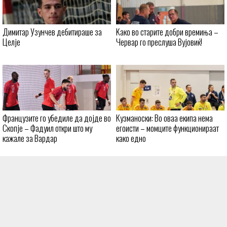
Димитар Узунчев дебитираше за
Kaко во старите добри времиња –
Целје
Червар го преслуша Вујовиќ!
Французите го убедиле да дојде во
Кузманоски: Во оваа екипа нема
Скопје – Фадуил откри што му
егоисти – момците функционираат
кажале за Вардар
како едно