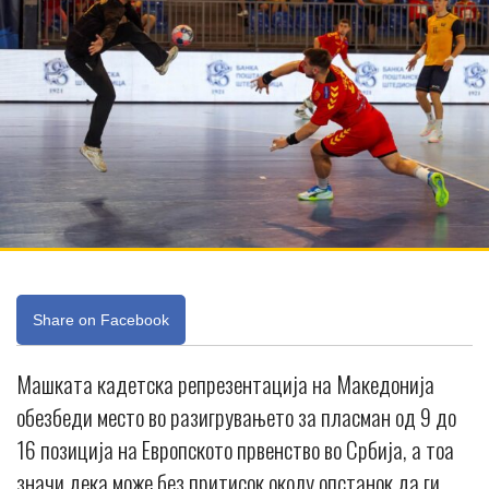
Share on Facebook
Машката кадетска репрезентација на Македонија
обезбеди место во разигрувањето за пласман од 9 до
16 позиција на Европското првенство во Србија, а тоа
значи дека може без притисок околу опстанок да ги