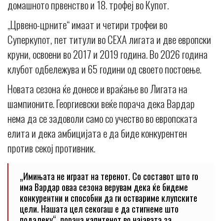
домашното првенство и 18. трофеј во Купот.
„Црвено-црните“ имаат и четири трофеи во
Суперкупот, пет титули во СЕХА лигата и две европски
круни, освоени во 2017 и 2019 година. Во 2026 година
клубот одбележува и 65 години од своето постоење.
Новата сезона ќе донесе и враќање во Лигата на
шампионите. Георгиевски веќе порача дека Вардар
нема да се задоволи само со учество во европската
елита и дека амбицијата е да биде конкурентен
против секој противник.
„Имињата не играат на теренот. Со составот што го
има Вардар оваа сезона верувам дека ќе бидеме
конкурентни и способни да ги оствариме клупските
цели. Нашата цел секогаш е да стигнеме што
подалеку“, порача капитенот во најавата за