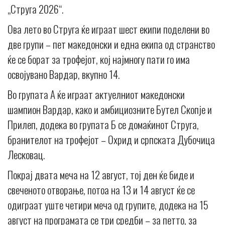
„Струга 2026“.
Ова лето во Струга ќе играат шест екипи поделени во
две групи – пет македонски и една екипа од странство
ќе се борат за трофејот, кој најмногу пати го има
освојувано Вардар, вкупно 14.
Во групата А ќе играат актуелниот македонски
шампион Вардар, како и амбициозните Бутел Скопје и
Прилеп, додека во групата Б се домаќинот Струга,
бранителот на трофејот – Охрид и српската Дубочица
Лесковац.
Покрај двата меча на 12 август, тој ден ќе биде и
свеченото отворање, потоа на 13 и 14 август ќе се
одиграат уште четири меча од групите, додека на 15
август на програмата се три средби – за петто, за