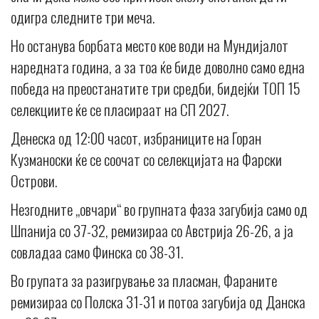
одигра следните три меча.
Но останува борбата место кое води на Мундијалот
наредната година, а за тоа ќе биде доволно само една
победа на преостанатите три средби, бидејќи ТОП 15
селекциите ќе се пласираат на СП 2027.
Денеска од 12:00 часот, избраниците на Горан
Кузманоски ќе се соочат со селекцијата на Фарски
Острови.
Незгодните „овчари“ во групната фаза загубија само од
Шпанија со 37-32, ремизираа со Австрија 26-26, а ја
совладаа само Финска со 38-31.
Во групата за разигрување за пласман, Фараните
ремизираа со Полска 31-31 и потоа загубија од Данска