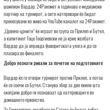
шампион Вардар. 24Ракомет и годинава е медиумски
партнер на турнирот, а сите натпревари ќе бидат
пренесувани во живо на YouTube каналот на 24Ракомет.
„Црвено-црните“ ќе играат во група со Прилеп и Бутел,
а капитенот Гоце Георгиевски не ја крие желбата
Вардар да ја оправда фаворитската улога и да се
пласира во финалето.
Добро познати ривали за почеток на подготовките
Вардар ќе го отвори турнирот против Прилеп, а потоа
ќе се соочи со Бутел. Станува збор за две екипи што
скопјани добро ги познаваат од натпреварите во
домашното првенство.
За Георгиевски, средбите во Струга ќе бидат добра