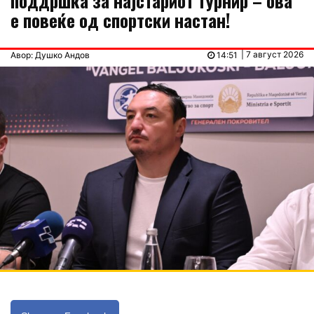
поддршка за најстариот турнир – ова
е повеќе од спортски настан!
| 7 август 2026
Авор: Душко Андов
14:51