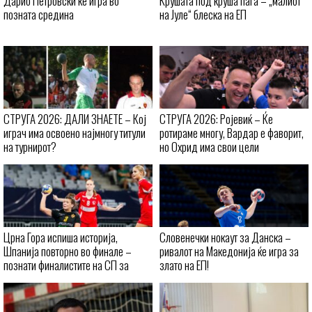
Дарио Петровски ќе игра во
Крушата под круша паѓа – „малиот
позната средина
на Јуле“ блеска на ЕП
СТРУГА 2026: ДАЛИ ЗНАЕТЕ – Кој
СТРУГА 2026: Ројевиќ – Ќе
играч има освоено најмногу титули
ротираме многу, Вардар е фаворит,
на турнирот?
но Охрид има свои цели
Црна Гора испиша историја,
Словенечки нокаут за Данска –
Шпанија повторно во финале –
ривалот на Македонија ќе игра за
познати финалистите на СП за
злато на ЕП!
кадетки