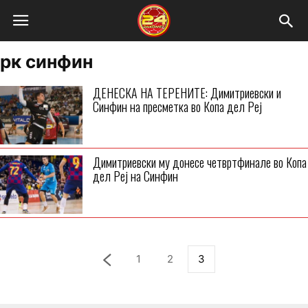
рк синфин
ДЕНЕСКА НА ТЕРЕНИТЕ: Димитриевски и
Синфин на пресметка во Копа дел Реј
Димитриевски му донесе четвртфинале во Копа
дел Реј на Синфин
1
2
3