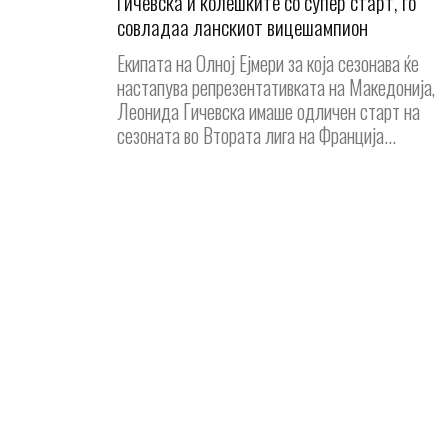
Гичевска и колешките со супер старт, го
совладаа ланскиот вицешампион
Екипата на Олној Ејмери за која сезонава ќе
настапува репрезентативката на Македонија,
Леонида Гичевска имаше одличен старт на
сезоната во Втората лига на Франција...