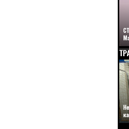
СТ
Ма
ТР
Не
ка