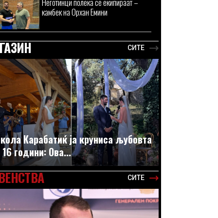
Неготинци полека се екипираат –
камбек на Орхан Емини
ГАЗИН
СИТЕ
кола Карабатиќ ја круниса љубовта
 16 години: Ова...
ВЕНСТВА
СИТЕ