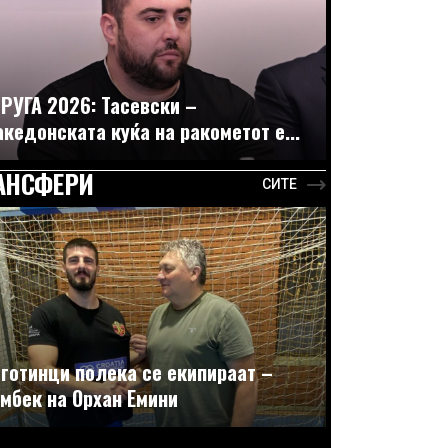
РУГА 2026: Тасевски –
кедонската куќа на ракометот е...
АНСФЕРИ
СИТЕ
готинци полека се екипираат –
мбек на Орхан Емини