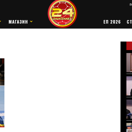
п
МАГАЗИН
ЕП 2026
СТ