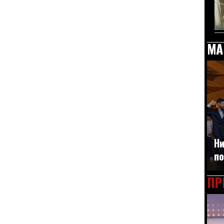
МА
Ни
по
ПР