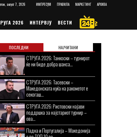
еток, август 7, 2026
ИМПРЕСУМ
ПРАВИЛА
МАРКЕТИНГ
АРХИВА
РУГА 2026
ИНТЕРВЈУ
ВЕСТИ
ПОСЛЕДНИ
НАЈЧИТАНИ
СТРУГА 2026: Танкоски – турнирот
ќе ни биде добра шанса...
СТРУГА 2026: Тасевски –
Македонската куќа на ракометот е
секогаш...
СТРУГА 2026: Ристовски најави
поддршка за најстариот турнир –
ова...
Падна и Португалија – Македонија
е во ТОП 10 во...