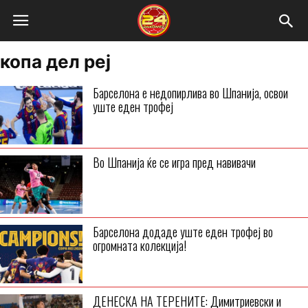
копа дел реј
Барселона е недопирлива во Шпанија, освои
уште еден трофеј
Во Шпанија ќе се игра пред навивачи
Барселона додаде уште еден трофеј во
огромната колекција!
ДЕНЕСКА НА ТЕРЕНИТЕ: Димитриевски и