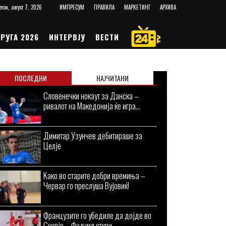
еток, август 7, 2026
ИМПРЕСУМ
ПРАВИЛА
МАРКЕТИНГ
АРХИВА
РУГА 2026
ИНТЕРВЈУ
ВЕСТИ
ПОСЛЕДНИ
НАЈЧИТАНИ
Словенечки нокаут за Данска –
ривалот на Македонија ќе игра...
Димитар Узунчев дебитираше за
Целје
Kaко во старите добри времиња –
Червар го преслуша Вујовиќ!
Французите го убедиле да дојде во
Скопје – Фадуил откри...