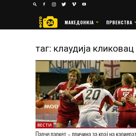
24
РАКОМЕТ
МАКЕДОНИЈА
ПРВЕНСТВА
таг: клаудија кликовац
ВЕСТИ
Парче паркет – причина за крај на кариера