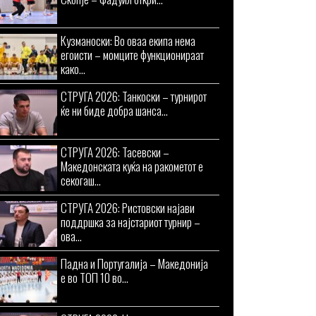
Кузманоски: Во оваа екипа нема
егоисти – момците функционираат
како...
СТРУГА 2026: Танкоски – турнирот
ќе ни биде добра шанса...
СТРУГА 2026: Тасевски –
Македонската куќа на ракометот е
секогаш...
СТРУГА 2026: Ристовски најави
поддршка за најстариот турнир –
ова...
Падна и Португалија – Македонија
е во ТОП 10 во...