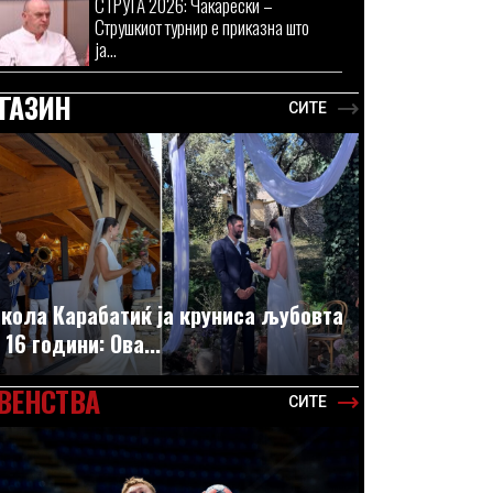
СТРУГА 2026: Чакарески –
Струшкиот турнир е приказна што
ја...
ГАЗИН
СИТЕ
кола Карабатиќ ја круниса љубовта
 16 години: Ова...
ВЕНСТВА
СИТЕ