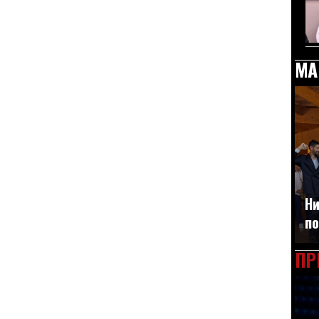
МА
Ни
по
ПР