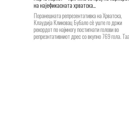
на најефикасната хрватска...
Поранешната репрезентативка на Хрватска,
Клаудија Кликовац Бубало сè уште го држи
рекордот по најмногу постигнати голови во
репрезнтативниот дрес со вкупно 769 гола. Таа.