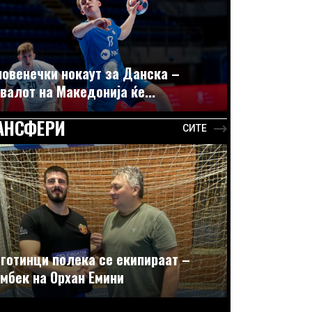
овенечки нокаут за Данска –
валот на Македонија ќе...
АНСФЕРИ
СИТЕ
готинци полека се екипираат –
мбек на Орхан Емини