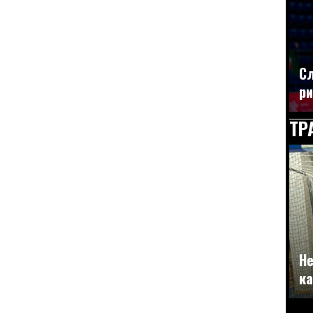
Сл
ри
ТР
Не
ка