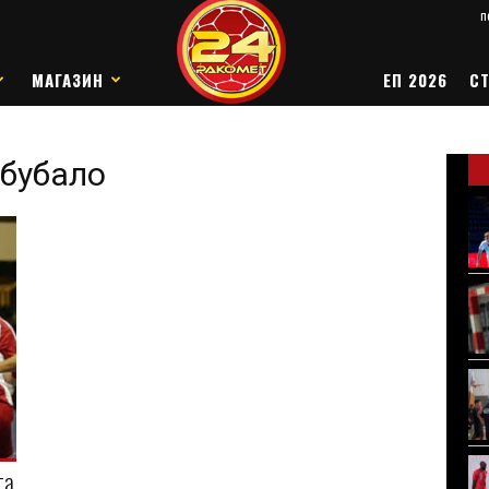
п
МАГАЗИН
ЕП 2026
СТ
 бубало
та