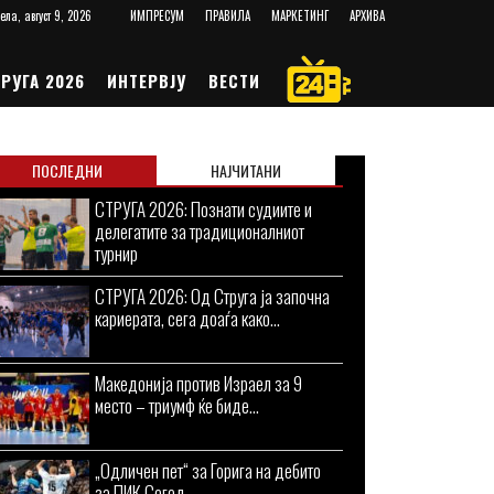
ела, август 9, 2026
ИМПРЕСУМ
ПРАВИЛА
МАРКЕТИНГ
АРХИВА
РУГА 2026
ИНТЕРВЈУ
ВЕСТИ
ПОСЛЕДНИ
НАЈЧИТАНИ
СТРУГА 2026: Познати судиите и
делегатите за традиционалниот
турнир
СТРУГА 2026: Од Струга ја започна
кариерата, сега доаѓа како...
Македонија против Израел за 9
место – триумф ќе биде...
„Одличен пет“ за Горига на дебито
за ПИК Сегед