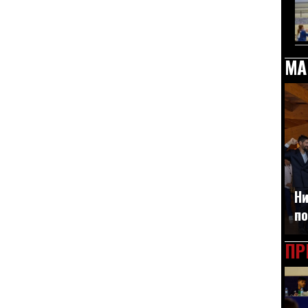
МА
Ни
по
ПР