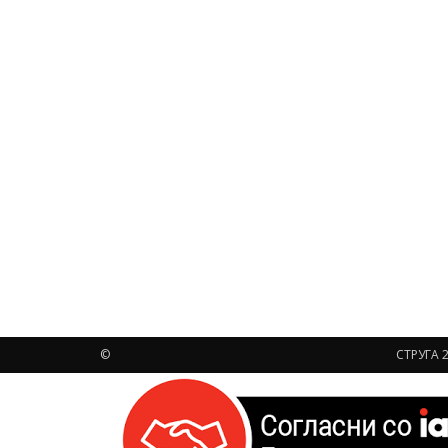
©
СТРУГА 