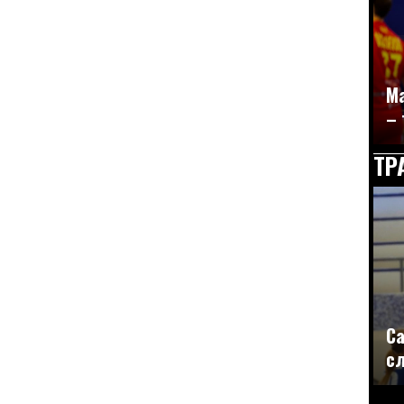
Ма
– 
ТР
Са
сл