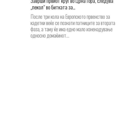
Заврши првиот круг во Црна Гора, следува
„пекол“ во битката за...
После три кола на Европското првенство за
кадетки веќе се познати патниците за втората
фаза, а таму ќе има едно мало изненадување
односно домаќинот...