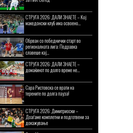
СТРУГА 2026: ДАЛИ ЗНАЕТЕ – Кој
македонски клуб има освоено...
Обрван со победнички старт во
регионалната лига: Подравка
славеше кај...
СТРУГА 2026: ДАЛИ ЗНАЕТЕ –
домаќинот по долго време не...
Сара Ристовска се врати на
терените по долга пауза!
СТРУГА 2026: Димитриоски –
Доаѓаме комплетни и подготвени за
докажување