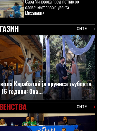
Сара Миновска пред потпис со
словачкиот првак Јувента
Михаловце
ГАЗИН
СИТЕ
кола Карабатиќ ја круниса љубовта
 16 години: Ова...
ВЕНСТВА
СИТЕ