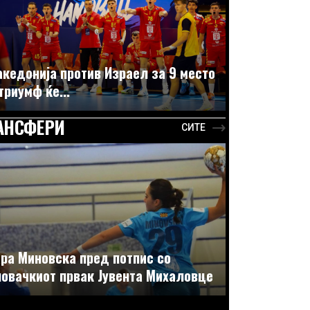
кедонија против Израел за 9 место
триумф ќе...
АНСФЕРИ
СИТЕ
ра Миновска пред потпис со
овачкиот првак Јувента Михаловце