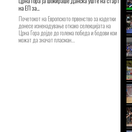
Црна Гора ја шокираше Данска уште на старт
на ЕП за...
Почетокот на Европското првенство за кадетки
донесе изненадување откако селекцијата на
Црна Гора дојде до голема победа и бодови кои
можат да значат пласман...