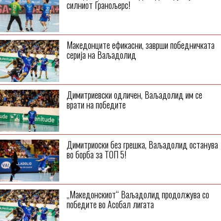
силниот Гранољерс!
Македонците ефикасни, заврши победничката
серија на Ваљадолид
Димитриевски одличен, Ваљадолид им се
врати на победите
Димитриоски без грешка, Ваљадолид останува
во борба за ТОП 5!
„Македонскиот“ Ваљадолид продолжува со
победите во Асобал лигата