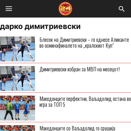
дарко димитриевски
Блесок на Димитриевски – го однесе Аликанте
во осминафиналето на „кралскиот Куп“
Димитриевски избран за МВП на месецот!
Македонците перфектни, Ваљадолид остана во
игра за ТОП 5
Македонците со Ваљадолид го срушија