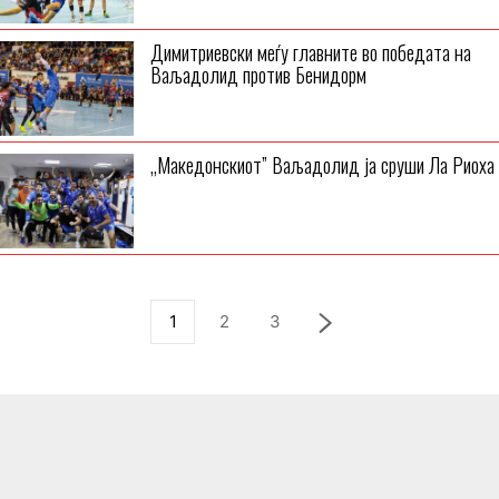
Димитриевски меѓу главните во победата на
Ваљадолид против Бенидорм
„Македонскиот” Ваљадолид ја сруши Ла Риоха
1
2
3