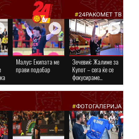
#
24РАКОМЕТ ТВ
Малус: Eкипата ме
Зечевиќ: Жалиме за
е
прави подобар
Купот – сега ќе се
ука
фокусираме...
#
ФОТОГАЛЕРИЈА