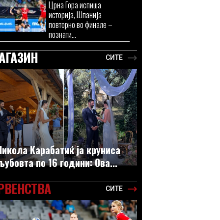
Црна Гора испиша
историја, Шпанија
повторно во финале –
познати...
АГАЗИН
СИТЕ
Никола Карабатиќ ја круниса
љубовта по 16 години: Ова...
РВЕНСТВА
СИТЕ