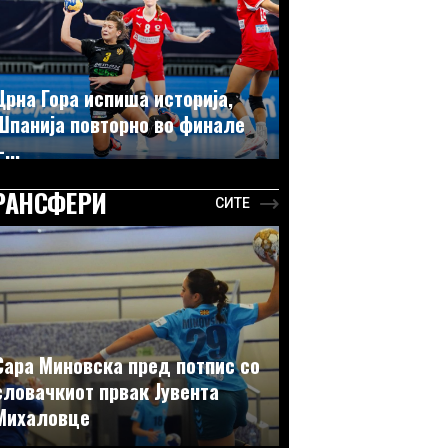
Црна Гора испиша историја,
Шпанија повторно во финале
...
РАНСФЕРИ
СИТЕ
Сара Миновска пред потпис со
словачкиот првак Јувента
Михаловце