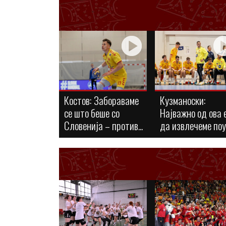
Костов: Забораваме
Кузманоски:
се што беше со
Најважно од ова 
Словенија – против...
да извлечеме по