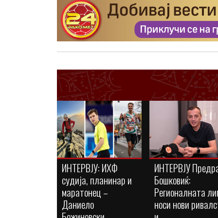
ИНТЕРВЈУ: ИХФ
ИНТЕРВЈУ Предр
судија, планинар и
Бошковиќ:
маратонец –
Регионалната ли
Даниело
носи нови ривалс
Божиновски...
и...