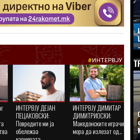
–
#
ИНТЕРВЈУ
Т
аг
ИНТЕРВЈУ ДЕЈАН
ИНТЕРВЈУ ДИМИТАР
ПЕЦАКОВСКИ:
ДИМИТРИОСКИ:
га
Повредите ми ја
Македонските играчи
тва
обележаа
мора да излезат од...
кариерата,