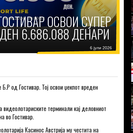
Д ГОСТИВАР ОСВОИ СУПЕР
ДЕН 6.686.088 ДЕНАРИ
6 јули 2026
е
Б.
Р
од
Гостивар
. Тој освои џекпот вреден
на видеолотариските терминали кај деловниот
а во Гостивар.
еолотарија Касинос Австрија му честита на