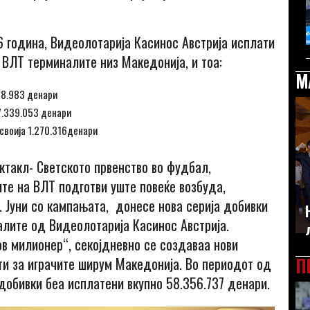
 година, Видеолотарија Касинос Австрија исплати
 ВЛТ терминалите низ Македонија, и тоа:
М
38.983 денари
7.339.053 денари
своија 1.270.316денари
ктакл- Светското првенство во фудбал,
ите на ВЛТ подготви уште повеќе возбуда,
 Јуни со кампањата, донесе нова серија добивки
лите од Видеолотарија Касинос Австрија.
в милионер“, секојдневно се создаваа нови
П
ти за играчите ширум Македонија. Во периодот од
 добивки беа исплатени вкупно 58.356.737 денари.