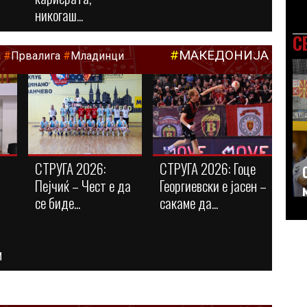
никогаш...
С
#
МАКЕДОНИЈА
а
#
Првалига
#
Младинци
СТРУГА 2026:
СТРУГА 2026: Гоце
Пејчиќ – Чест е да
Георгиевски е јасен –
се биде...
сакаме да...
м