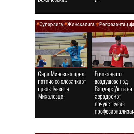
#
Суперлига
#
Женскалига
#
Репрезентациј
Сара Миновска пред
Египќанецот
потпис со словачкиот
воодушевен од
првак Јувента
Вардар: Уште на
Михаловце
аеродромот
почувствував
професионализа