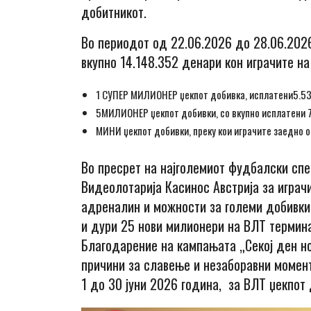
добитникот.
Во периодот од 22.06.2026 до 28.06.2026
вкупно 14.148.352 денари кон играчите на
1 СУПЕР МИЛИОНЕР џекпот добивка, исплатени5.5
5МИЛИОНЕР џекпот добивки, со вкупно исплатени 
МИНИ џекпот добивки, преку кои играчите заедно о
Во пресрет на најголемиот фудбалски спе
Видеолотарија Касинос Австрија за играч
адреналин и можности за големи добивки.
и дури 25 нови милионери на ВЛТ термина
Благодарение на кампањата „Секој ден но
причини за славење и незаборавни момен
1 до 30 јуни 2026 година, за ВЛТ џекпот