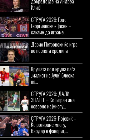
добредојде на Андреа
Илиќ!
СТРУГА 2026: Гоце
Георгиевски е јасен –
сакаме да играме...
Дарио Петровски ќе игра
во позната средина
Крушата под круша паѓа –
„малиот на Јуле“ блеска
на...
СТРУГА 2026: ДАЛИ
ЗНАЕТЕ – Кој играч има
освоено најмногу...
СТРУГА 2026: Ројевиќ –
Ќе ротираме многу,
Вардар е фаворит,...