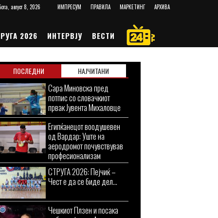
ота, август 8, 2026
ИМПРЕСУМ
ПРАВИЛА
МАРКЕТИНГ
АРХИВА
РУГА 2026
ИНТЕРВЈУ
ВЕСТИ
ПОСЛЕДНИ
НАЈЧИТАНИ
Сара Миновска пред
потпис со словачкиот
првак Јувента Михаловце
Египќанецот воодушевен
од Вардар: Уште на
аеродромот почувствував
професионализам
СТРУГА 2026: Пејчиќ –
Чест е да се биде дел...
Чешкиот Плзен и посака