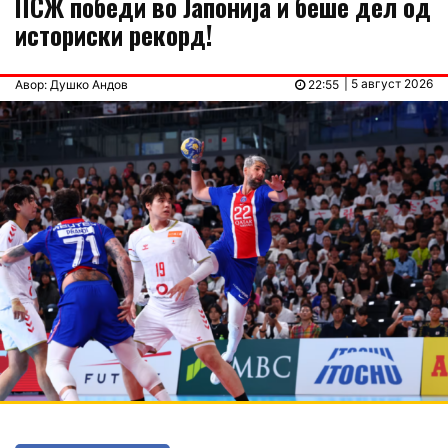
ПСЖ победи во Јапонија и беше дел од
историски рекорд!
| 5 август 2026
Авор: Душко Андов
22:55