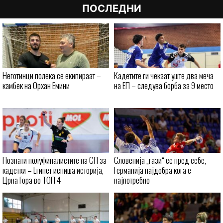
ПОСЛЕДНИ
Неготинци полека се екипираат –
Кадетите ги чекаат уште два меча
камбек на Орхан Емини
на ЕП – следува борба за 9 место
Познати полуфиналистите на СП за
Словенија „гази“ се пред себе,
кадетки – Египет испиша историја,
Германија најдобра кога е
Црна Гора во ТОП 4
најпотребно