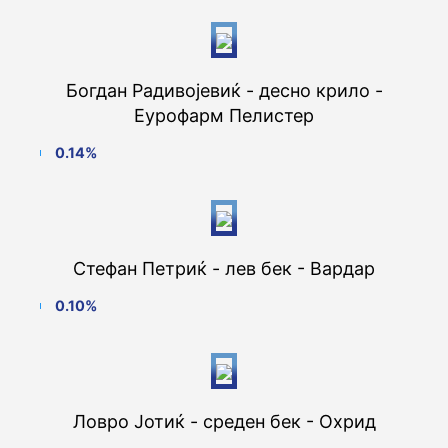
Богдан Радивојевиќ - десно крило -
Еурофарм Пелистер
0.14%
Стефан Петриќ - лев бек - Вардар
0.10%
Ловро Јотиќ - среден бек - Охрид