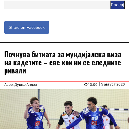
Гласај
Share on Facebook
Почнува битката за мундијалска виза
на кадетите – еве кои ни се следните
ривали
| 5 август 2026
Авор: Душко Андов
10:00