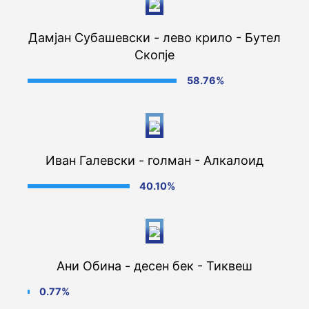
Дамјан Субашевски - лево крило - Бутел
Скопје
58.76%
Иван Галевски - голман - Алкалоид
40.10%
Ани Обина - десен бек - Тиквеш
0.77%