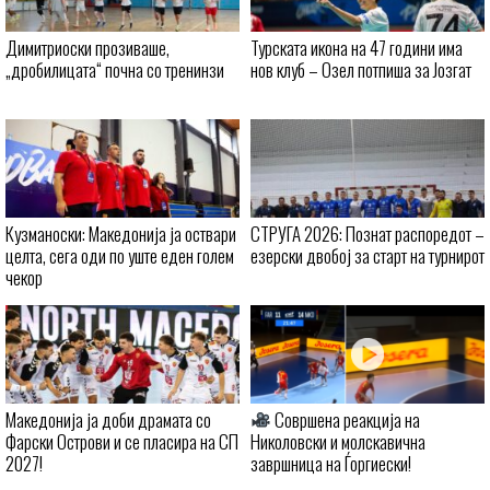
Димитриоски прозиваше,
Турската икона на 47 години има
„дробилицата“ почна со тренинзи
нов клуб – Озел потпиша за Јозгат
Кузманоски: Македонија ја оствари
СТРУГА 2026: Познат распоредот –
целта, сега оди по уште еден голем
езерски двобој за старт на турнирот
чекор
Македонија ја доби драмата со
Совршена реакција на
Фарски Острови и се пласира на СП
Николовски и молскавична
2027!
завршница на Ѓоргиески!