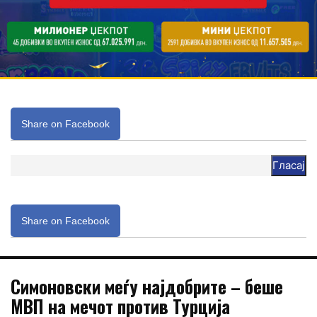
Share on Facebook
Гласај
Share on Facebook
Симоновски меѓу најдобрите – беше
МВП на мечот против Турција