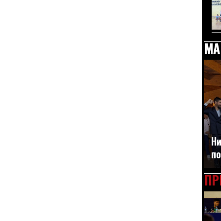
МА
Ни
по
ПР