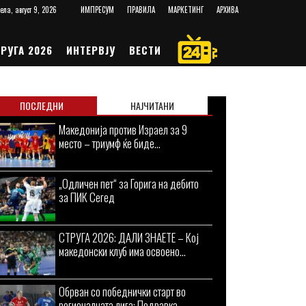
ела, август 9, 2026
ИМПРЕСУМ
ПРАВИЛА
МАРКЕТИНГ
АРХИВА
РУГА 2026
ИНТЕРВЈУ
ВЕСТИ
ПОСЛЕДНИ
НАЈЧИТАНИ
Македонија против Израел за 9
место – триумф ќе биде...
„Одличен пет“ за Горига на дебито
за ПИК Сегед
СТРУГА 2026: ДАЛИ ЗНАЕТЕ – Кој
македонски клуб има освоено...
Обрван со победнички старт во
регионалната лига: Подравка