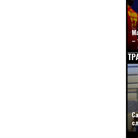
Ма
– 
ТР
Са
сл