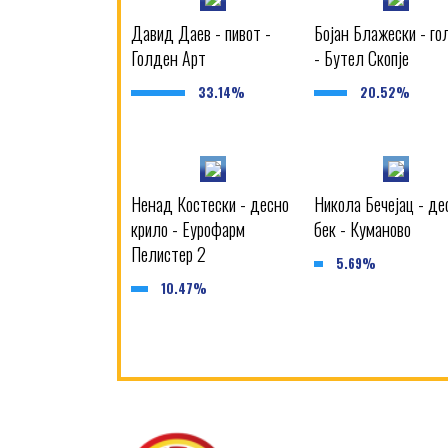
Давид Даев - пивот -
Бојан Блажески - го
Голден Арт
- Бутел Скопје
33.14%
20.52%
Ненад Костески - десно
Никола Бечејац - де
крило - Еурофарм
бек - Куманово
Пелистер 2
5.69%
10.47%