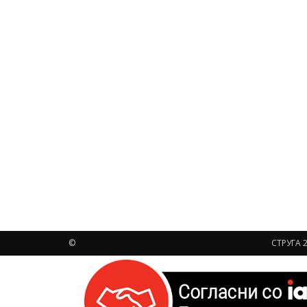
©
СТРУГА 