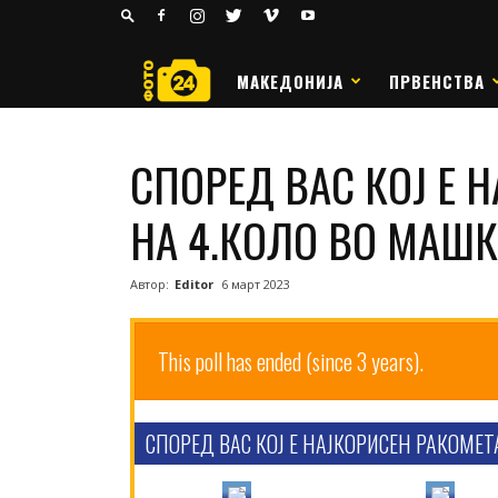
24
РАКОМЕТ
МАКЕДОНИЈА
ПРВЕНСТВА
СПОРЕД ВАС КОЈ Е 
НА 4.КОЛО ВО МАШК
Автор:
Editor
6 март 2023
This poll has ended (since 3 years).
СПОРЕД ВАС КОЈ Е НАЈКОРИСЕН РАКОМЕТ