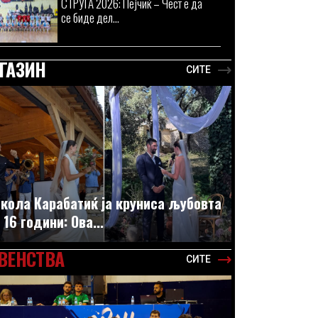
СТРУГА 2026: Пејчиќ – Чест е да
се биде дел...
ГАЗИН
СИТЕ
кола Карабатиќ ја круниса љубовта
 16 години: Ова...
ВЕНСТВА
СИТЕ