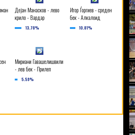
лман
Дејан Манасков - лево
Игор Ѓоргиев - среден
крило - Вардар
бек - Алкалоид
13.78%
10.81%
сен
Мириани Гавашелишвили
- лев бек - Прилеп
5.59%