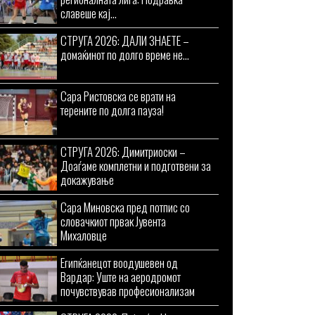
славеше кај...
СТРУГА 2026: ДАЛИ ЗНАЕТЕ –
домаќинот по долго време не...
Сара Ристовска се врати на
терените по долга пауза!
СТРУГА 2026: Димитриоски –
Доаѓаме комплетни и подготвени за
докажување
Сара Миновска пред потпис со
словачкиот првак Јувента
Михаловце
Египќанецот воодушевен од
Вардар: Уште на аеродромот
почувствував професионализам