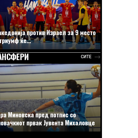
кедонија против Израел за 9 место
триумф ќе...
АНСФЕРИ
СИТЕ
ра Миновска пред потпис со
овачкиот првак Јувента Михаловце