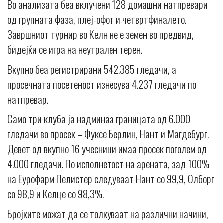
Во анализата беа вклучени 128 домашни натпревари
од групната фаза, плеј-офот и четвртфиналето.
Завршниот турнир во Келн не е земен во предвид,
бидејќи се игра на неутрален терен.
Вкупно беа регистрирани 542.385 гледачи, а
просечната посетеност изнесува 4.237 гледачи по
натпревар.
Само три клуба ја надминаа границата од 6.000
гледачи во просек – Фуксе Берлин, Нант и Магдебург.
Девет од вкупно 16 учесници имаа просек поголем од
4.000 гледачи. По исполнетост на арената, зад 100%
на Еурофарм Пелистер следуваат Нант со 99,9, Олборг
со 98,9 и Келце со 98,3%.
Бројките можат да се толкуваат на различни начини,