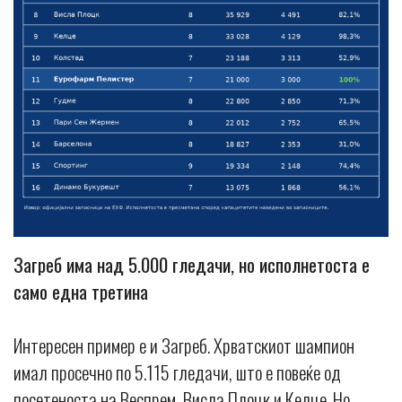
Загреб има над 5.000 гледачи, но исполнетоста е
само една третина
Интересен пример е и Загреб. Хрватскиот шампион
имал просечно по 5.115 гледачи, што е повеќе од
посетеноста на Веспрем, Висла Плоцк и Келце. Но