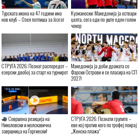
Турската икона на 47 години има
Кузманоски: Македонија ја оствари
нов клуб – Озел потпиша за Јозгат
целта, сега оди по уште еден голем
чекор
СТРУГА 2026: Познат распоредот –
Македонија ја доби драмата со
езерски двобој за старт на турнирот
Фарски Острови и се пласира на СП
2027!
Совршена реакција на
СТРУГА 2026: Познати групите –
Николовски и молскавична
еве кој против кого по трофеј покрај
завршница на Ѓоргиески!
„Женска плажа“