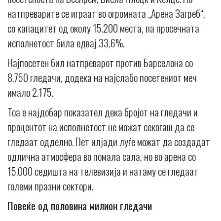
натпреварите се играат во огромната „Арена Загреб“,
со капацитет од околу 15.200 места, па просечната
исполнетост била едвај 33,6%.
Најпосетен бил натпреварот против Барселона со
8.750 гледачи, додека на најслабо посетениот меч
имало 2.175.
Тоа е најдобар показател дека бројот на гледачи и
процентот на исполнетост не можат секогаш да се
гледаат одделно. Пет илјади луѓе можат да создадат
одлична атмосфера во помала сала, но во арена со
15.000 седишта на телевизија и натаму се гледаат
големи празни сектори.
Повеќе од половина милион гледачи