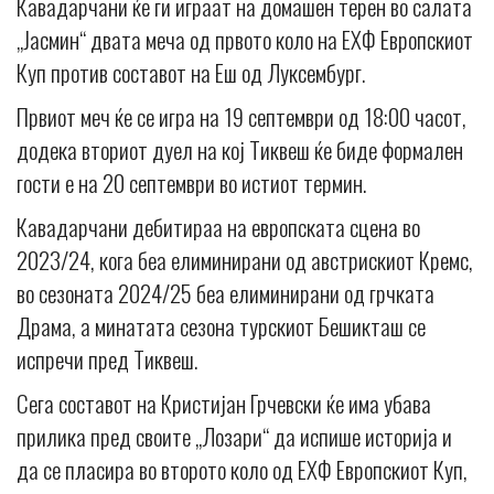
Кавадарчани ќе ги играат на домашен терен во салата
„Јасмин“ двата меча од првото коло на ЕХФ Европскиот
Куп против составот на Еш од Луксембург.
Првиот меч ќе се игра на 19 септември од 18:00 часот,
додека вториот дуел на кој Тиквеш ќе биде формален
гости е на 20 септември во истиот термин.
Кавадарчани дебитираа на европската сцена во
2023/24, кога беа елиминирани од австрискиот Кремс,
во сезоната 2024/25 беа елиминирани од грчката
Драма, а минатата сезона турскиот Бешикташ се
испречи пред Тиквеш.
Сега составот на Кристијан Грчевски ќе има убава
прилика пред своите „Лозари“ да испише историја и
да се пласира во второто коло од ЕХФ Европскиот Куп,