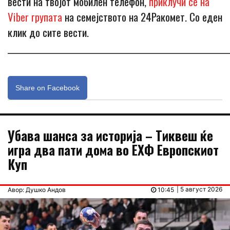
вести на твојот мобилен телефон,
приклучи се на
Viber групата
на семејството на 24Ракомет. Со еден
клик до сите вести.
_____________________________________________________________
Share on Facebook
Убава шанса за историја – Тиквеш ќе
игра два пати дома во ЕХФ Европскиот
Куп
| 5 август 2026
Авор: Душко Андов
10:45