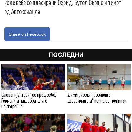
каде веќе се пласирани Охрид, Бутел Скопје и тимот
од Автокоманда.
Share on Facebook
ПОСЛЕДНИ
Словенија „гази“ се пред себе,
Димитриоски прозиваше,
Германија најдобра кога е
„дробилицата“ почна со тренинзи
најпотребно