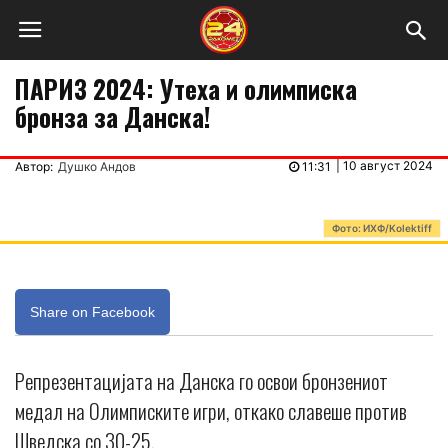
ПАРИЗ 2024: Утеха и олимписка
бронза за Данска!
|
10 август 2024
Автор:
Душко Андов
11:31
Фото: ИХФ/Kolektiff
Share on Facebook
Репрезентацијата на Данска го освои бронзениот
медал на Олимписките игри, откако славеше против
Шведска со 30-25.