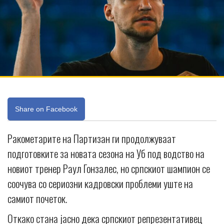
Share on Facebook
Ракометарите на Партизан ги продолжуваат
подготовките за новата сезона на Уб под водство на
новиот тренер Раул Гонзалес, но српскиот шампион се
соочува со сериозни кадровски проблеми уште на
самиот почеток.
Откако стана јасно дека српскиот репрезентативец