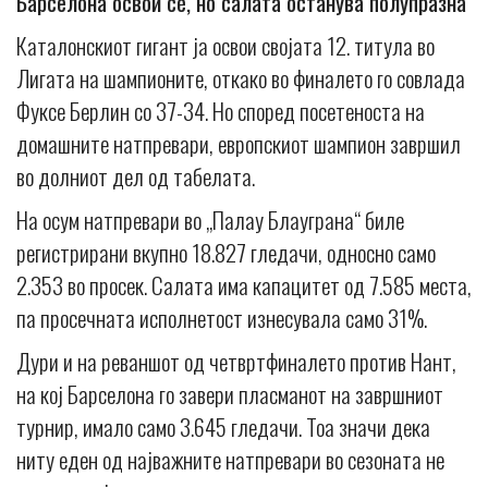
Барселона освои сè, но салата останува полупразна
Каталонскиот гигант ја освои својата 12. титула во
Лигата на шампионите, откако во финалето го совлада
Фуксе Берлин со 37-34. Но според посетеноста на
домашните натпревари, европскиот шампион завршил
во долниот дел од табелата.
На осум натпревари во „Палау Блауграна“ биле
регистрирани вкупно 18.827 гледачи, односно само
2.353 во просек. Салата има капацитет од 7.585 места,
па просечната исполнетост изнесувала само 31%.
Дури и на реваншот од четвртфиналето против Нант,
на кој Барселона го завери пласманот на завршниот
турнир, имало само 3.645 гледачи. Тоа значи дека
ниту еден од најважните натпревари во сезоната не