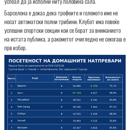
успеал да ја исполни ниту половина сала.
Барселона е доказ дека трофеите и големото име не
носат автоматски полни трибини. Клубот има повеќе
успешни спортски секции кои се борат за вниманието
на истата публика, а ракометот очигледно не секогаш е
прв избор.