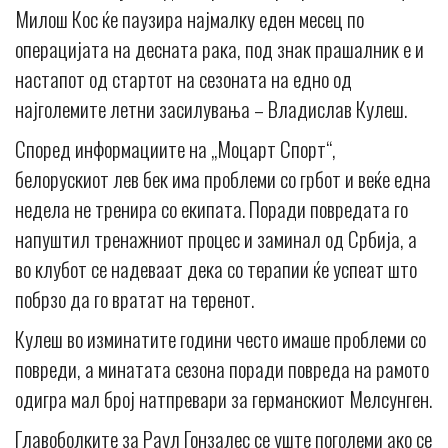
Милош Кос ќе паузира најмалку еден месец по
операцијата на десната рака, под знак прашалник е и
настапот од стартот на сезоната на едно од
најголемите летни засилувања – Владислав Кулеш.
Според информациите на „Моцарт Спорт“,
белорускиот лев бек има проблеми со грбот и веќе една
недела не тренира со екипата. Поради повредата го
напуштил тренажниот процес и заминал од Србија, а
во клубот се надеваат дека со терапии ќе успеат што
побрзо да го вратат на теренот.
Кулеш во изминатите години често имаше проблеми со
повреди, а минатата сезона поради повреда на рамото
одигра мал број натпревари за германскиот Мелсунген.
Главоболките за Раул Гонзалес се уште поголеми ако се