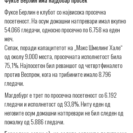
Фуксе Берлин е клубот со највисока просечна
посетеност. На осум домашни натпревари имал вкупно
54.066 гледачи, односно просечно по 6.758 на еден
меч.
Сепак, поради капацитетот на „Макс Шмелинг Хале“
од околу 9.000 места, просечната исполнетост била
75,1%. Најпосетен бил реваншот од четвртфиналето
против Веспрем, кога на трибините имало 8.796
гледачи.
Магдебург е трет по просечна посетеност со 6.192
гледачи и исполнетост од 93,8%. Ниту еден од
неговите осум домашни натпревари не бил следен од
помалку од 5.886 гледачи.