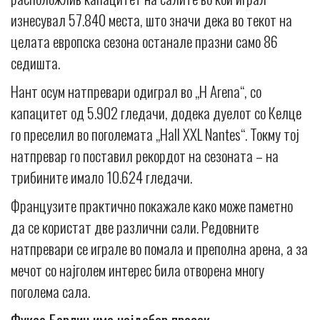
изнесувал 57.840 места, што значи дека во текот на
целата европска сезона останале празни само 86
седишта.
Нант осум натпревари одиграл во „H Arena“, со
капацитет од 5.902 гледачи, додека дуелот со Келце
го преселил во поголемата „Hall XXL Nantes“. Токму тој
натпревар го поставил рекордот на сезоната – на
трибините имало 10.624 гледачи.
Французите практично покажале како може паметно
да се користат две различни сали. Редовните
натпревари се играле во помала и преполна арена, а за
мечот со најголем интерес била отворена многу
поголема сала.
Фуксе Берлин има најдобар просек