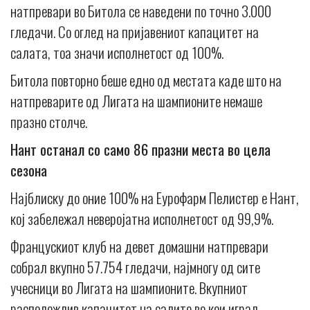
натпревари во Битола се наведени по точно 3.000
гледачи. Со оглед на пријавениот капацитет на
салата, тоа значи исполнетост од 100%.
Битола повторно беше едно од местата каде што на
натпреварите од Лигата на шампионите немаше
празно столче.
Нант останал со само 86 празни места во цела
сезона
Најблиску до oние 100% на Еурофарм Пелистер е Нант,
кој забележал неверојатна исполнетост од 99,9%.
Францускиот клуб на девет домашни натпревари
собрал вкупно 57.754 гледачи, најмногу од сите
учесници во Лигата на шампионите. Вкупниот
расположлив капацитет на салите во кои играл