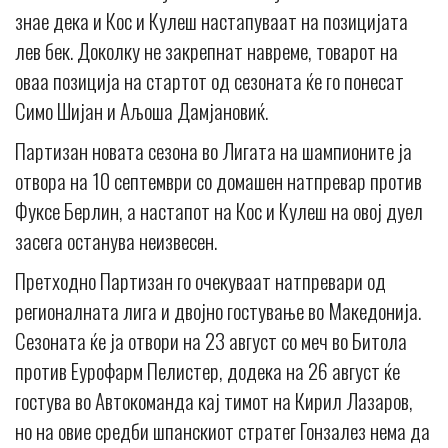
знае дека и Кос и Кулеш настапуваат на позицијата
лев бек. Доколку не закрепнат навреме, товарот на
оваа позиција на стартот од сезоната ќе го понесат
Симо Шијан и Аљоша Дамјановиќ.
Партизан новата сезона во Лигата на шампионите ја
отвора на 10 септември со домашен натпревар против
Фуксе Берлин, а настапот на Кос и Кулеш на овој дуел
засега останува неизвесен.
Претходно Партизан го очекуваат натпревари од
регионалната лига и двојно гостување во Македонија.
Сезоната ќе ја отвори на 23 август со меч во Битола
против Еурофарм Пелистер, додека на 26 август ќе
гостува во Автокоманда кај тимот на Кирил Лазаров,
но на овие средби шпанскиот стратег Гонзалез нема да