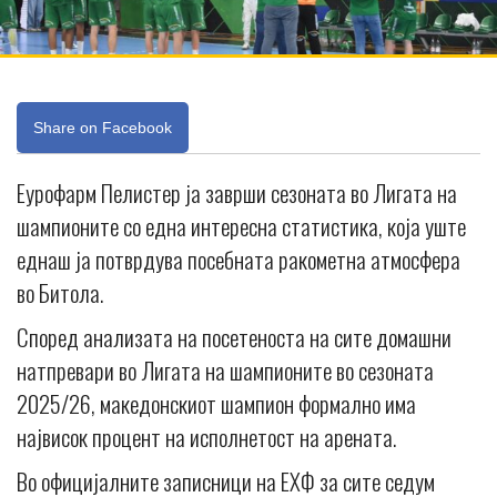
Share on Facebook
Еурофарм Пелистер ја заврши сезоната во Лигата на
шампионите со една интересна статистика, која уште
еднаш ја потврдува посебната ракометна атмосфера
во Битола.
Според анализата на посетеноста на сите домашни
натпревари во Лигата на шампионите во сезоната
2025/26, македонскиот шампион формално има
највисок процент на исполнетост на арената.
Во официјалните записници на ЕХФ за сите седум