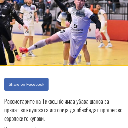
Share on Facebook
Ракометарите на Тиквеш ќе имаа убава шанса за
првпат во клупската историја да обезбедат прогрес во
европските купови.