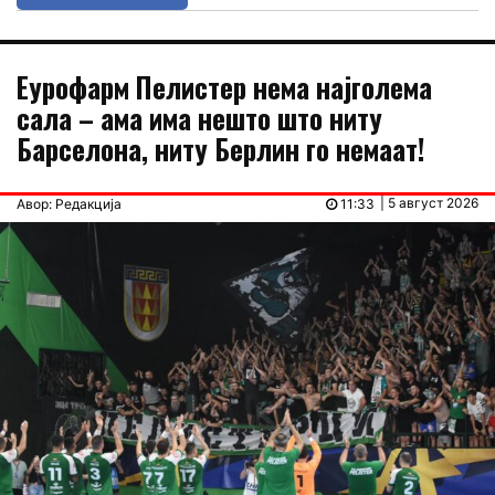
Еурофарм Пелистер нема најголема
сала – ама има нешто што ниту
Барселона, ниту Берлин го немаат!
| 5 август 2026
Авор: Редакција
11:33