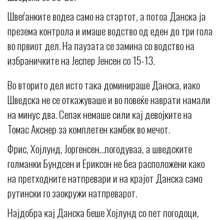
Швеѓанките водеа само на стартот, а потоа Данска ја
презема контрола и имаше водство од еден до три гола
во првиот дел. На паузата се замина со водство на
избраничките на Јеспер Јенсен со 15-13.
Во вторито дел исто така доминираше Данска, иако
Шведска не се откажуваше и во повеќе наврати намали
на минус два. Сепак немаше сили кај девојките на
Томас Акснер за комплетен камбек во мечот.
Фрис, Хојлунд, Јоргенсен…погодуваа, а шведските
голманки Бундсен и Ериксон не беа расположени како
на претходните натпревари и на крајот Данска само
рутински го заокружи натпреварот.
Најдобра кај Данска беше Хојлунд со пет погодоци,