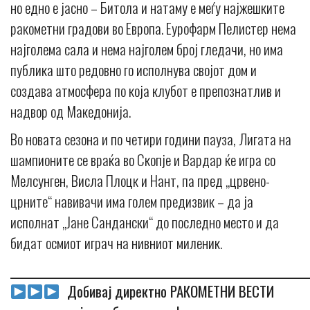
но едно е јасно – Битола и натаму е меѓу најжешките
ракометни градови во Европа. Еурофарм Пелистер нема
најголема сала и нема најголем број гледачи, но има
публика што редовно го исполнува својот дом и
создава атмосфера по која клубот е препознатлив и
надвор од Македонија.
Во новата сезона и по четири години пауза, Лигата на
шампионите се враќа во Скопје и Вардар ќе игра со
Мелсунген, Висла Плоцк и Нант, па пред „црвено-
црните“ навивачи има голем предизвик – да ја
исполнат „Јане Сандански“ до последно место и да
бидат осмиот играч на нивниот миленик.
_____________________________________________________________
Добивај директно РАКОМЕТНИ ВЕСТИ