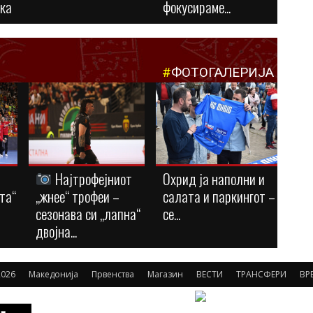
ука
фокусираме...
#
ФОТОГАЛЕРИЈА
Најтрофејниот
Охрид ја наполни и
та“
„жнее“ трофеи –
салата и паркингот –
сезонава си „лапна“
се...
двојна...
2026
Македонија
Првенства
Магазин
ВЕСТИ
ТРАНСФЕРИ
ВР