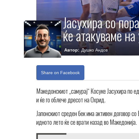
Јасухира со пор
ќе атакуваме на
Автор:
Душко Андов
Share on Facebook
Македонскиот „самурај“ Косуке Јасухира по ед
и ќе го облече дресот на Охрид.
Јапонскиот среден бек има активен договор со Б
идното лето ќе се врати назад во Македонија.