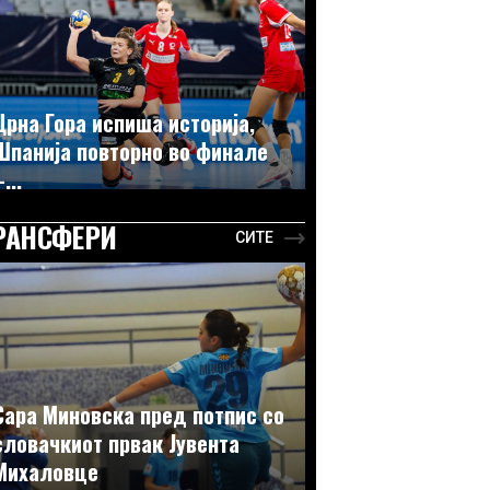
Црна Гора испиша историја,
Шпанија повторно во финале
...
РАНСФЕРИ
СИТЕ
Сара Миновска пред потпис со
словачкиот првак Јувента
Михаловце