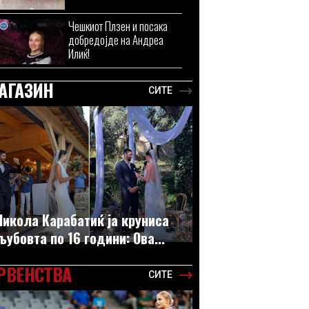
Чешкиот Плзен и посака
добредојде на Андреа
Илиќ!
АГАЗИН
СИТЕ
Никола Карабатиќ ја круниса
љубовта по 16 години: Ова...
РВЕНСТВА
СИТЕ