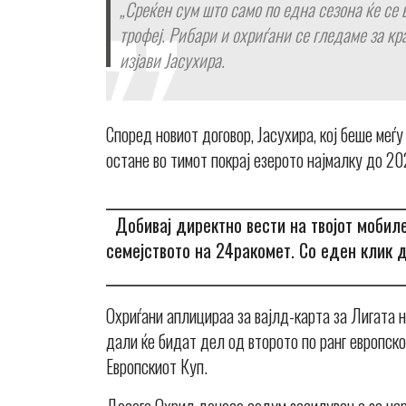
„Среќен сум што само по една сезона ќе се 
трофеј. Рибари и охриѓани се гледаме за кр
изјави Јасухира.
Според новиот договор, Јасухира, кој беше меѓ
остане во тимот покрај езерото најмалку до 20
_______________________________________________
Добивај директно вести на твојот мобил
семејството на 24ракомет. Со еден клик д
_______________________________________________
Охриѓани аплицираа за вајлд-карта за Лигата н
дали ќе бидат дел од второто по ранг европско
Европскиот Куп.