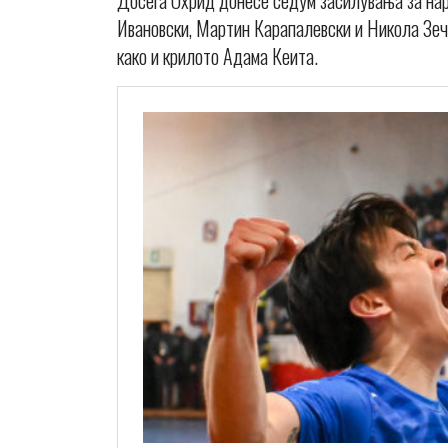
Досега Охрид донесе седум засилувања за на
Ивановски, Мартин Карапалевски и Никола Зеч
како и крилото Адама Кеита.