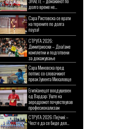
ЗНАЕТЕ – домаќинот по
долго време не...
Сара Ристовска се врати
на терените по долга
пауза!
СТРУГА 2026:
Димитриоски – Доаѓаме
комплетни и подготвени
за докажување
Сара Миновска пред
потпис со словачкиот
првак Јувента Михаловце
Египќанецот воодушевен
од Вардар: Уште на
аеродромот почувствував
професионализам
СТРУГА 2026: Пејчиќ –
Чест е да се биде дел...