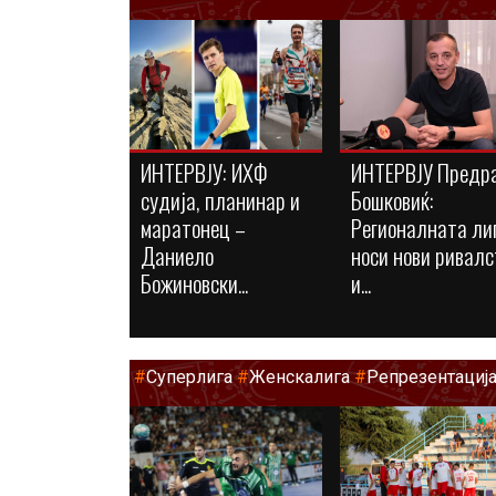
ИНТЕРВЈУ: ИХФ
ИНТЕРВЈУ Предр
судија, планинар и
Бошковиќ:
маратонец –
Регионалната ли
Даниело
носи нови ривалс
Божиновски...
и...
#
Суперлига
#
Женскалига
#
Репрезентациј