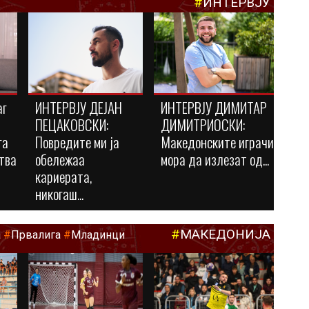
#
ИНТЕРВЈУ
аг
ИНТЕРВЈУ ДЕЈАН
ИНТЕРВЈУ ДИМИТАР
ПЕЦАКОВСКИ:
ДИМИТРИОСКИ:
га
Повредите ми ја
Македонските играчи
тва
обележаа
мора да излезат од...
кариерата,
никогаш...
#
МАКЕДОНИЈА
а
#
Првалига
#
Младинци