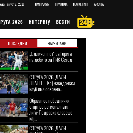
ела, август 9, 2026
ИМПРЕСУМ
ПРАВИЛА
МАРКЕТИНГ
АРХИВА
РУГА 2026
ИНТЕРВЈУ
ВЕСТИ
ПОСЛЕДНИ
НАЈЧИТАНИ
„Одличен пет“ за Горига
на дебито за ПИК Сегед
СТРУГА 2026: ДАЛИ
ЗНАЕТЕ – Кој македонски
клуб има освоено...
Обрван со победнички
старт во регионалната
лига: Подравка славеше
кај...
СТРУГА 2026: ДАЛИ