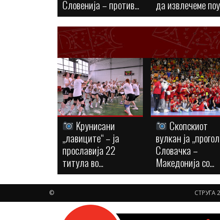
Словенија – против...
да извлечеме по
Kрунисани
Скопскиот
„лавиците“ – ја
вулкан ја „прогол
прославија 22
Словачка –
титула во...
Македонија со...
©
СТРУГА 