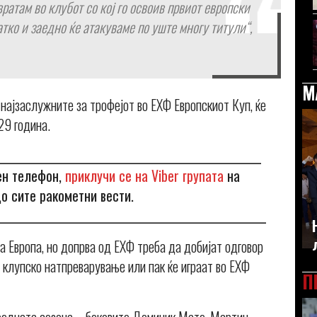
вратам во клубот со кој го освоив првиот европски
атко и заедно ќе атакуваме по уште многу титули“,
М
у најзаслужните за трофејот во ЕХФ Европскиот Куп, ќе
29 година.
_____________________________________________________
ен телефон,
приклучи се на Viber групата
на
о сите ракометни вести.
______________________________________________________
а Европа, но допрва од ЕХФ треба да добијат одговор
 клупско натпреварување или пак ќе играат во ЕХФ
П