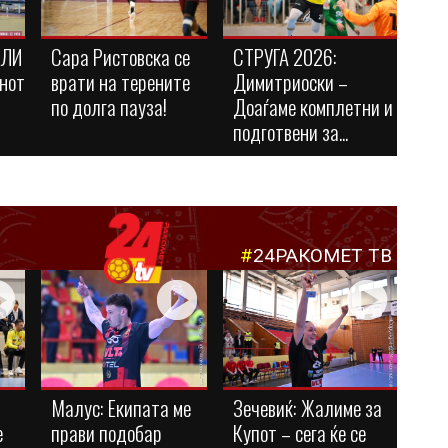
АЛИ
Сара Ристовска се
СТРУГА 2026:
нот
врати на терените
Димитриоски –
по долга пауза!
Доаѓаме комплетни и
подготвени за...
#
24РАКОМЕТ ТВ
Малус: Eкипата ме
Зечевиќ: Жалиме за
е
прави подобар
Купот – сега ќе се