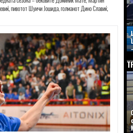
редната сезона – бековите Доминик Мате, Мартин
евиќ, пивотот Шуичи Јошида, голманот Дино Славиќ,
–
Т