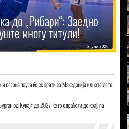
ака до „Рибари“: Заедно
 уште многу титули!
2 јули 2026
на сезона пауза ќе се врати во Македонија идното лето
урган од Кувајт до 2027, ќе го одработи до крај, па