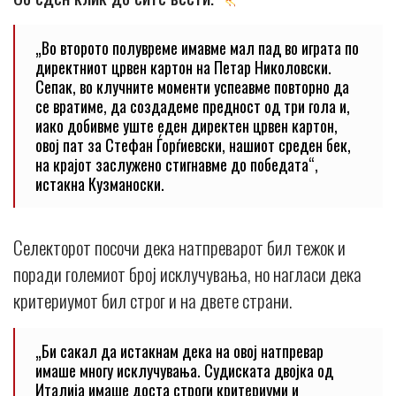
„Во второто полувреме имавме мал пад во играта по
директниот црвен картон на Петар Николовски.
Сепак, во клучните моменти успеавме повторно да
се вратиме, да создадеме предност од три гола и,
иако добивме уште еден директен црвен картон,
овој пат за Стефан Ѓорѓиевски, нашиот среден бек,
на крајот заслужено стигнавме до победата“,
истакна Кузманоски.
Селекторот посочи дека натпреварот бил тежок и
поради големиот број исклучувања, но нагласи дека
критериумот бил строг и на двете страни.
„Би сакал да истакнам дека на овој натпревар
имаше многу исклучувања. Судиската двојка од
Италија имаше доста строги критериуми и