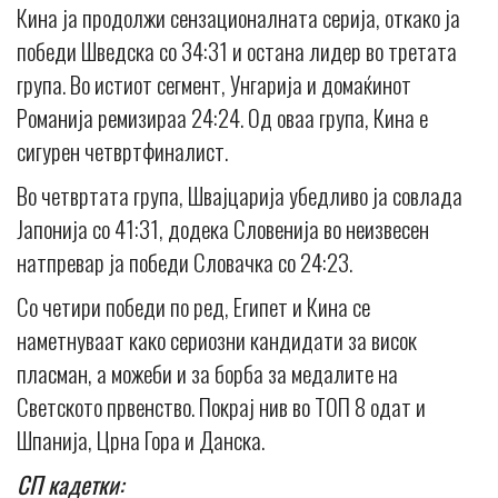
Кина ја продолжи сензационалната серија, откако ја
победи Шведска со 34:31 и остана лидер во третата
група. Во истиот сегмент, Унгарија и домаќинот
Романија ремизираа 24:24. Од оваа група, Кина е
сигурен четвртфиналист.
Во четвртата група, Швајцарија убедливо ја совлада
Јапонија со 41:31, додека Словенија во неизвесен
натпревар ја победи Словачка со 24:23.
Со четири победи по ред, Египет и Кина се
наметнуваат како сериозни кандидати за висок
пласман, а можеби и за борба за медалите на
Светското првенство. Покрај нив во ТОП 8 одат и
Шпанија, Црна Гора и Данска.
СП кадетки: