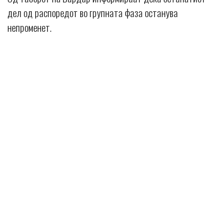
дел од распоредот во групната фаза останува
непроменет.