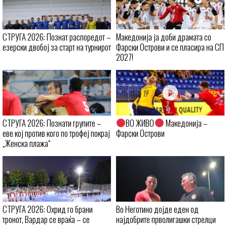
СТРУГА 2026: Познат распоредот –
Македонија ја доби драмата со
езерски двобој за старт на турнирот
Фарски Острови и се пласира на СП
2027!
СТРУГА 2026: Познати групите –
ВО ЖИВО
Македонија –
еве кој против кого по трофеј покрај
Фарски Острови
„Женска плажа“
СТРУГА 2026: Охрид го брани
Во Неготино дојде еден од
тронот, Вардар се враќа – се
најдобрите прволигашки стрелци