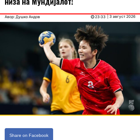
низа на Мундијалот!
| 3 август 2026
Авор: Душко Андов
23:33
Share on Facebook