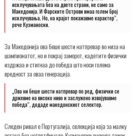
исклучувањата беа на двете страни, не само за
Македонија. И Фарските Острови имаа голем број
исклучувања. Но, на крајот покажавме карактер“,
рече Кузманоски.
За Македонија ова беше шести натпревар во низа на
шампионатот, но и покрај заморот, кадетите физички
издржаа и стигнаа до победа што носи голема
вредност за оваа генерација.
„Ова ни беше шести натпревар по ред, физички се
држевме на високо ниво и заслужено извојувавме
победа“, додаде македонскиот селектор.
Следен ривал е Португалија, селекција која за малку
остана без четвртфинале. Кузманоски очекува тежок