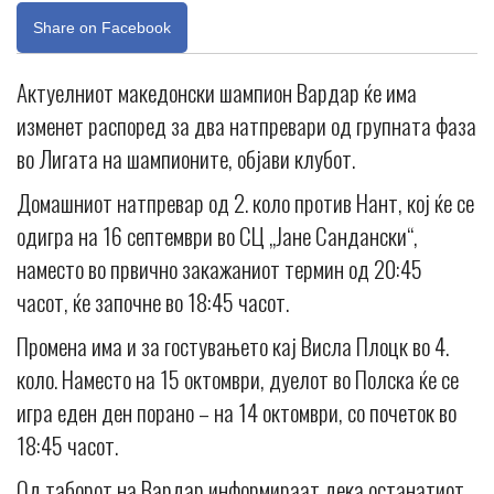
Share on Facebook
Актуелниот македонски шампион Вардар ќе има
изменет распоред за два натпревари од групната фаза
во Лигата на шампионите, објави клубот.
Домашниот натпревар од 2. коло против Нант, кој ќе се
одигра на 16 септември во СЦ „Јане Сандански“,
наместо во првично закажаниот термин од 20:45
часот, ќе започне во 18:45 часот.
Промена има и за гостувањето кај Висла Плоцк во 4.
коло. Наместо на 15 октомври, дуелот во Полска ќе се
игра еден ден порано – на 14 октомври, со почеток во
18:45 часот.
Од таборот на Вардар информираат дека останатиот