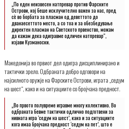
„По еден неизвесен натпревар против Фарските
Острови, кој беше исклучително важен за нас, пред
сè во борбата за пласман од деветтото до
дванаесеттото место, а со тоа и за обезбедување
директен пласман на Светското првенство, можам
да кажам дека одигравме одличен натпревар“,
изјави Кузманоски.
Македонија во првиот дел одигра дисциплинирано и
тактички зрело. Одбраната добро одговори на
најсилното оружје на Фарските Острови, играта „седум
на шест“, како и на ситуациите со бројчана предност.
„Во првото полувреме игравме многу колективно. Во
одбраната бевме тактички одлично подготвени за
нивната игра ‘седум на шест’, како и за ситуациите
кога имаа бројчана предност ‘седум на пет’, што е