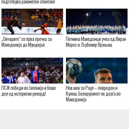
подготвува ракометен спектакл
„Овчарите“ се прва пречка за
Петмина Македонци учеа од Виран
Македонија до Мундијал
Морос и Љубомир Врањеш
ПСЖ победи во Јапонија и беше
Нов шок за Раул – повреден и
дел од историски рекорд!
Кулеш, Белорусинот не доаѓа во
Македонија