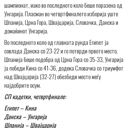
шампионат, иако во последното коло беше поразена од
Унгарија. Пласман во четвртфиналето изборија уште
Шпанија, Црна Гора, Швајцарија, Словачка, Данска и
домаќинот Унгарија.
Во последното коло од главната рунда Египет ја
совлада Данска со 23-22 и го потврди првото место,
Шпанија беше подобра од Црна Гора со 35-33, Унгарија
ја победи Кина со 41-36, додека Словачка со триумфот
над Швајцарија (32-27) обезбеди место меѓу
најдобрите осум.
СП кадетки, четвртфинале:
Египет – Кина
Данска – Унгарија
Шпанија – Швајцарија