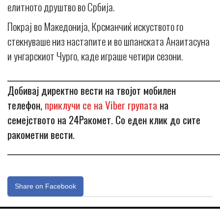
елитното друштво во Србија.
Покрај во Македонија, Крсманчиќ искуството го
стекнуваше низ настапите и во шпанската Анаитасуна
и унгарскиот Чурго, каде играше четири сезони.
_____________________________________________________________
Добивај директно вести на твојот мобилен
телефон,
приклучи се на Viber групата
на
семејството на 24Ракомет. Со еден клик до сите
ракометни вести.
_____________________________________________________________
Share on Facebook