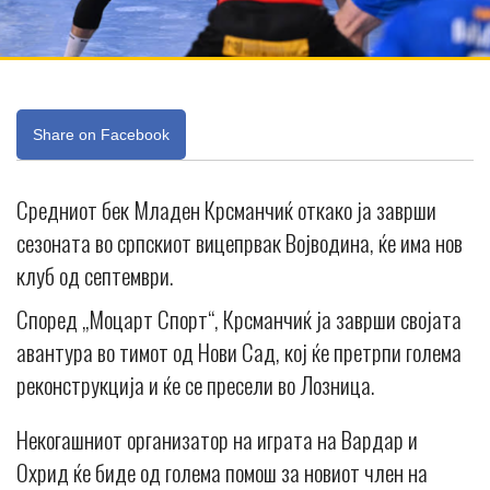
Share on Facebook
Средниот бек Младен Крсманчиќ откако ја заврши
сезоната во српскиот вицепрвак Војводина, ќе има нов
клуб од септември.
Според „Моцарт Спорт“, Крсманчиќ ја заврши својата
авантура во тимот од Нови Сад, кој ќе претрпи голема
реконструкција и ќе се пресели во Лозница.
Некогашниот организатор на играта на Вардар и
Охрид ќе биде од голема помош за новиот член на