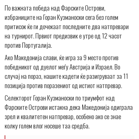
По важната победа над Фарските Острови,
избраниците на Горан Кузманоски сега без голем
притисок ќе ги дочекаат последните два натпревари
на турнирот. Првиот предизвик е утре од 12 часот
против Португалија.
Ако Македонија слави, ќе игра за 9 место против
победникот од дуелот меѓу Австрија и Израел. Во
случај на пораз, нашите кадети ќе разигруваат за 11
позиција против поразениот од истиот натпревар.
Селекторот Горан Кузманоски по триумфот над
Фарските Острови истакна дека Македонија одиграла
зрел и квалитетен натпревар, особено ако се знае
колку голем влог носеше таа средба.