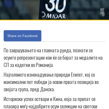
Share on Facebook
По завршувањето на главната рунда, познати се
осумте репрезентации кои ќе се борат за медалите на
СП за кадетки во Романија.
Најголемото изненадување приреди Египет, кој со
максимални пет победи ја освои првата позиција во
својата група, пред Данска.
Историски успех оствари и Кина, која за првпат се
пласира меѓу најдобрите осум селекции на светски