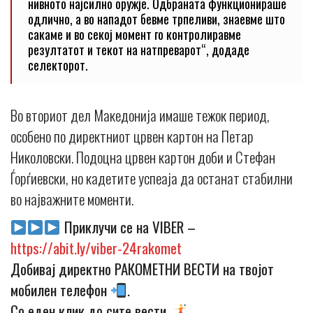
нивното најсилно оружје. Одбраната функционираше
одлично, а во нападот бевме трпеливи, знаевме што
сакаме и во секој момент го контролиравме
резултатот и текот на натпреварот“, додаде
селекторот.
Во вториот дел Македонија имаше тежок период,
особено по директниот црвен картон на Петар
Николовски. Подоцна црвен картон доби и Стефан
Ѓорѓиевски, но кадетите успеаја да останат стабилни
во најважните моменти.
Приклучи се на VIBER –
https://abit.ly/viber-24rakomet
Добивај директно РАКОМЕТНИ ВЕСТИ на твојот
мобилен телефон
.
Со еден клик до сите вести.