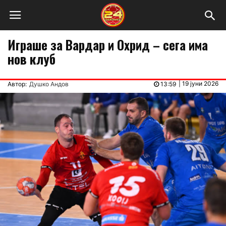
Играше за Вардар и Охрид – сега има
нов клуб
|
19 јуни 2026
Автор:
Душко Андов
13:59