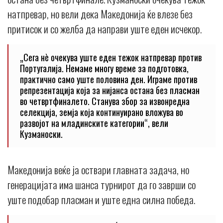
натпревар, но вели дека Македонија ќе влезе без
притисок и со желба да направи уште еден исчекор.
„Сега нè очекува уште еден тежок натпревар против
Португалија. Немаме многу време за подготовка,
практично само уште половина ден. Играме против
репрезентација која за нијанса остана без пласман
во четвртфиналето. Станува збор за извонредна
селекција, земја која континуирано вложува во
развојот на младинските категории“, вели
Кузманоски.
Македонија веќе ја оствари главната задача, но
генерацијата има шанса турнирот да го заврши со
уште подобар пласман и уште една силна победа.