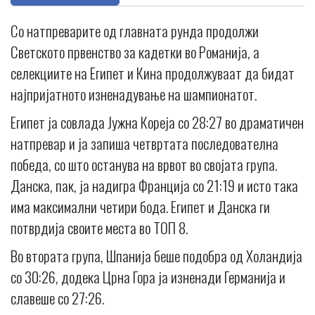
Со натпреварите од главната рунда продолжи
Светското првенство за кадетки во Романија, а
селекциите на Египет и Кина продолжуваат да бидат
најпријатното изненадување на шампионатот.
Египет ја совлада Јужна Кореја со 28:27 во драматичен
натпревар и ја запиша четвртата последователна
победа, со што останува на врвот во својата група.
Данска, пак, ја надигра Франција со 21:19 и исто така
има максимални четири бода. Eгипет и Данска ги
потврдија своите места во ТОП 8.
Во втората група, Шпанија беше подобра од Холандија
со 30:26, додека Црна Гора ја изненади Германија и
славеше со 27:26.