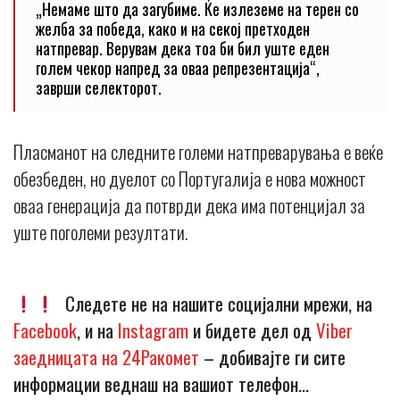
„Немаме што да загубиме. Ќе излеземе на терен со
желба за победа, како и на секој претходен
натпревар. Верувам дека тоа би бил уште еден
голем чекор напред за оваа репрезентација“,
заврши селекторот.
Пласманот на следните големи натпреварувања е веќе
обезбеден, но дуелот со Португалија е нова можност
оваа генерација да потврди дека има потенцијал за
уште поголеми резултати.
Следете не на нашите социјални мрежи, на
Facebook
, и на
Instagram
и бидете дел од
Viber
заедницата на 24Ракомет
– добивајте ги сите
информации веднаш на вашиот телефон…