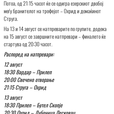
Потоа, од 21:15 часот ќе се одигра езерскиот двобој
меѓу бранителот на трофејот – Охрид и домаќинот
Струга.
На 13 и 14 август се натпреварите по групите, додека
на 15 август се завршните натпревари – финалето ќе
стартува од 20:30 часот.
Распоред на натпревари:
12 август
18:30 Вардар – Прилеп
20:00 Свечено отворање
21:15 Струга – Охрид
13 август
18:30 Прилеп – Бутел Скопје
20:30 Охрид – Дубочица Лесковац