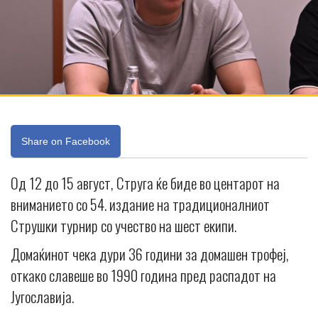
Share on Facebook
Од 12 до 15 август, Струга ќе биде во центарот на
вниманието со 54. издание на традиционалниот
Струшки турнир со учество на шест екипи.
Домаќинот чека дури 36 години за домашен трофеј,
откако славеше во 1990 година пред распадот на
Југославија.