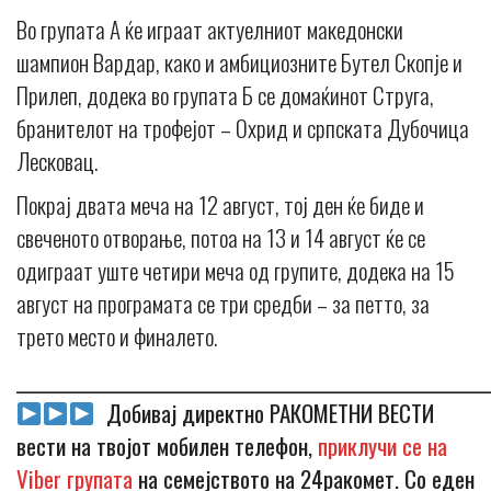
Во групата А ќе играат актуелниот македонски
шампион Вардар, како и амбициозните Бутел Скопје и
Прилеп, додека во групата Б се домаќинот Струга,
бранителот на трофејот – Охрид и српската Дубочица
Лесковац.
Покрај двата меча на 12 август, тој ден ќе биде и
свеченото отворање, потоа на 13 и 14 август ќе се
одиграат уште четири меча од групите, додека на 15
август на програмата се три средби – за петто, за
трето место и финалето.
_____________________________________________________________
Добивај директно РАКОМЕТНИ ВЕСТИ
вести на твојот мобилен телефон,
приклучи се на
Viber групата
на семејството на 24ракомет. Со еден