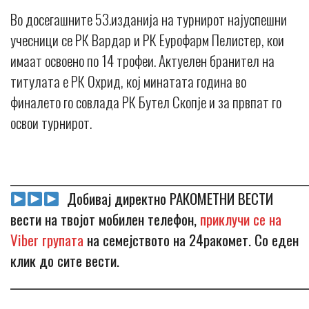
Во досегашните 53.изданија на турнирот најуспешни
учесници се РК Вардар и РК Еурофарм Пелистер, кои
имаат освоено по 14 трофеи. Актуелен бранител на
титулата е РК Охрид, кој минатата година во
финалето го совлада РК Бутел Скопје и за првпат го
освои турнирот.
_____________________________________________________________
Добивај директно РАКОМЕТНИ ВЕСТИ
вести на твојот мобилен телефон,
приклучи се на
Viber групата
на семејството на 24ракомет. Со еден
клик до сите вести.
_____________________________________________________________