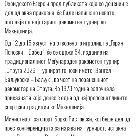
Охридското Езеро и пред публиката која со децении е
дел од оваа приказна, ќе биде напишано новото
поглавје од најстариот ракометен турнир во
Македонија.
Од 12 до 15 август, на отвореното игралиште „Горан
Попоски – Бабец“, ќе се одржи 54. издание на
традиционалниот Меѓународен ракометен турнир
„Струга 2026“. Турнирот го носи името „Вангел
Баљукоски – Баљук“, во чест на поранешниот
ракометар на Струга. Во 1973 година започнала
приказната која денес е една од најпрепознатливите
спортски традиции во Македонија.
Министерот за спорт Борко Ристовски, кој беше дел од
прес-конференцијата за најава на турнирот, истакна