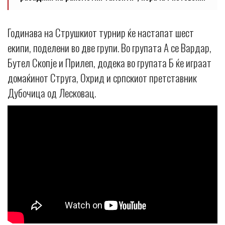
Годинава на Струшкиот турнир ќе настапат шест
екипи, поделени во две групи. Во групата А се Вардар,
Бутел Скопје и Прилеп, додека во групата Б ќе играат
домаќинот Струга, Охрид и српскиот претставник
Дубочица од Лесковац.