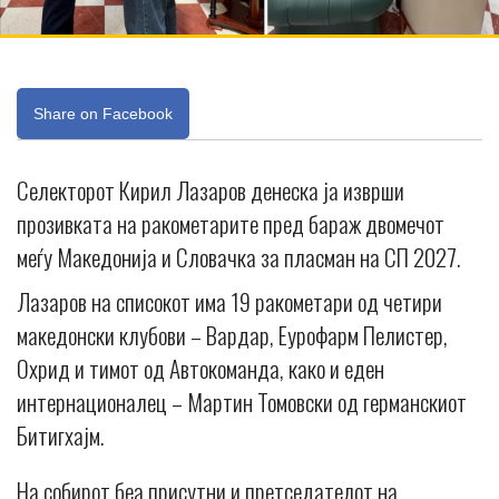
Share on Facebook
Селекторот Кирил Лазаров денеска ја изврши
прозивката на ракометарите пред бараж двомечот
меѓу Македонија и Словачка за пласман на СП 2027.
Лазаров на списокот има 19 ракометари од четири
македонски клубови – Вардар, Еурофарм Пелистер,
Охрид и тимот од Автокоманда, како и еден
интернационалец – Мартин Томовски од германскиот
Битигхајм.
На собирот беа присутни и претседателот на