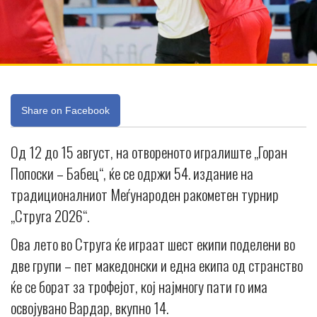
Share on Facebook
Од 12 до 15 август, на отвореното игралиште „Горан
Попоски – Бабец“, ќе се одржи 54. издание на
традиционалниот Меѓународен ракометен турнир
„Струга 2026“.
Ова лето во Струга ќе играат шест екипи поделени во
две групи – пет македонски и една екипа од странство
ќе се борат за трофејот, кој најмногу пати го има
освојувано Вардар, вкупно 14.