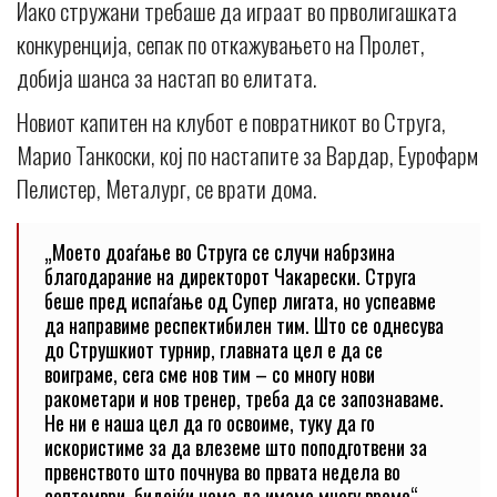
Иако стружани требаше да играат во прволигашката
конкуренција, сепак по откажувањето на Пролет,
добија шанса за настап во елитата.
Новиот капитен на клубот е повратникот во Струга,
Марио Танкоски, кој по настапите за Вардар, Еурофарм
Пелистер, Металург, се врати дома.
„Моето доаѓање во Струга се случи набрзина
благодарание на директорот Чакарески. Струга
беше пред испаѓање од Супер лигата, но успеавме
да направиме респектибилен тим. Што се однесува
до Струшкиот турнир, главната цел е да се
воиграме, сега сме нов тим – со многу нови
ракометари и нов тренер, треба да се запознаваме.
Не ни е наша цел да го освоиме, туку да го
искористиме за да влеземе што поподготвени за
првенството што почнува во првата недела во
септември, бидејќи нема да имаме многу време“,