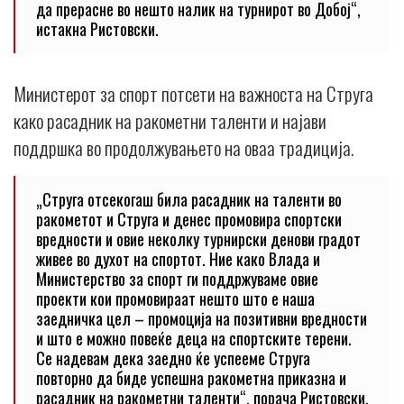
да прерасне во нешто налик на турнирот во Добој“,
истакна Ристовски.
Министерот за спорт потсети на важноста на Струга
како расадник на ракометни таленти и најави
поддршка во продолжувањето на оваа традиција.
„Струга отсекогаш била расадник на таленти во
ракометот и Струга и денес промовира спортски
вредности и овие неколку турнирски денови градот
живее во духот на спортот. Ние како Влада и
Министерство за спорт ги поддржуваме овие
проекти кои промовираат нешто што е наша
заедничка цел – промоција на позитивни вредности
и што е можно повеќе деца на спортските терени.
Се надевам дека заедно ќе успееме Струга
повторно да биде успешна ракометна приказна и
расадник на ракометни таленти“, порача Ристовски.