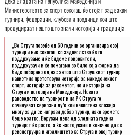
дека Владата на Република Македонија и
Министерството за спорт секогаш ќе стојат зад вакви
турнири, федерации, клубови и поединци кои што
продуцираат нешто што значи историја и традиција.
„Во Струга повеќе од 50 години се организира овој
турнир и ние секогаш со задоволство ќе го
поддржуваме и ќе бидеме покровители,
поддржувачи и ќе помагаме во било која форма да
биде побарано од нас затоа што Струшкиот турнир
навистина претставува историја за македонскиот
спорт, историја за ракометот, но и историја на
Струга и историја на Македонија. Новото
раководство на турнирот и на РК Струга го
сочинуваат сериозни луѓе кои навистина вложија
многу за да се направи добар турнир, иако времето
беше кратко. Верувам дека од следната година
турнирот ќе расте, а ќе настојуваме и конечно да се
реконструира и игралиштето во Струга и овој турнир