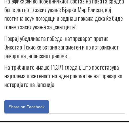
Најефикасен во победничкиот состав на првата средба
беше летното засилување Бјарки Мар Елисон, кој
постигна осум погодоци и веднаш покажа дека ќе биде
големо засилување за „светците“.
Покрај убедливата победа, натпреварот против
Зикстар Токио ќе остане запаметен и по историскиот
рекорд на јапонскиот ракомет.
На трибините имаше 11.371 гледач, што претставува
најголема посетеност на еден ракометен натпревар во
историјата на Јапонија.
Share on Facebook