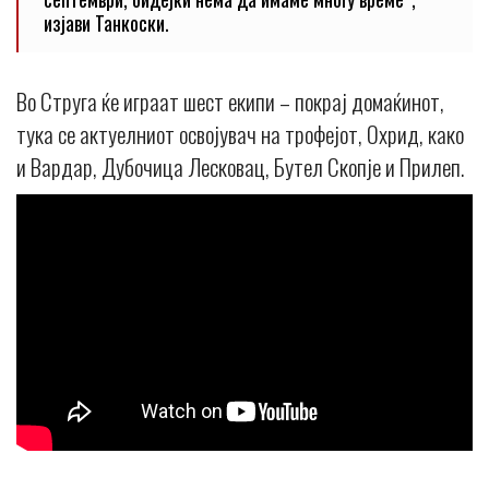
изјави Танкоски.
Во Струга ќе играат шест екипи – покрај домаќинот,
тука се актуелниот освојувач на трофејот, Охрид, како
и Вардар, Дубочица Лесковац, Бутел Скопје и Прилеп.