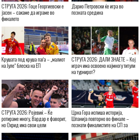
СТРУГА 2026: Гоце Георгиевски е
Дарио Петровски ќе игра во
јасен – сакаме да играме во
позната средина
финалето
Крушата под круша паѓа – „малиот
СТРУГА 2026: ДАЛИ ЗНАЕТЕ – Кој
на Јуле“ блеска на ЕП
играч има освоено најмногу титули
на турнирот?
СТРУГА 2026: Ројевиќ – Ќе
Црна Гора испиша историја,
ротираме многу, Вардар е фаворит,
Шпанија повторно во финале –
но Охрид има свои цели
познати финалистите на СП за
кадетки