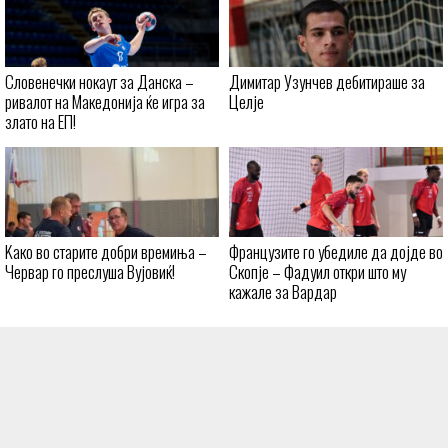
Словенечки нокаут за Данска –
Димитар Узунчев дебитираше за
ривалот на Македонија ќе игра за
Целје
злато на ЕП!
Kaко во старите добри времиња –
Французите го убедиле да дојде во
Червар го преслуша Вујовиќ!
Скопје – Фадуил откри што му
кажале за Вардар