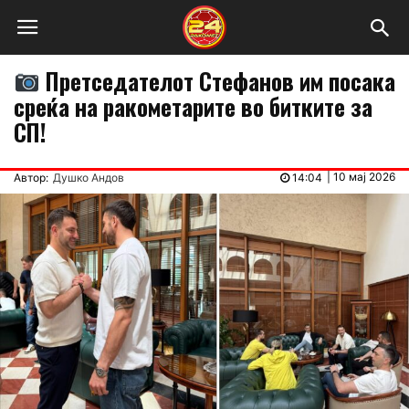
Претседателот Стефанов им посака
среќа на ракометарите во битките за
СП!
|
10 мај 2026
Автор:
Душко Андов
14:04