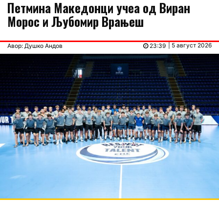
Петмина Македонци учеа од Виран
Морос и Љубомир Врањеш
| 5 август 2026
Авор: Душко Андов
23:39