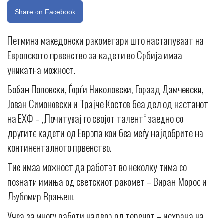
Share on Facebook
Петмина македонски ракометари што настапуваат на
Европското првенство за кадети во Србија имаа
уникатна можност.
Бобан Поповски, Ѓорѓи Николовски, Горазд Дамчевски,
Јован Симоновски и Трајче Костов беа дел од настанот
на ЕХФ – „Почитувај го својот талент“ заедно со
другите кадети од Европа кои беа меѓу најдобрите на
континенталното првенство.
Тие имаа можност да работат во неколку тима со
познати имиња од светскиот ракомет – Виран Морос и
Љубомир Врањеш.
Учеа за многу работи надвор од теренот – исхрана на