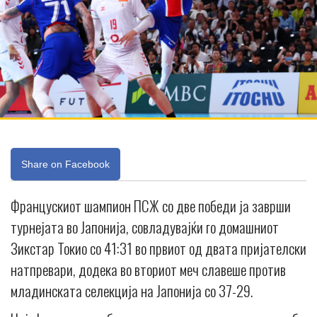
Share on Facebook
Францускиот шампион ПСЖ со две победи ја заврши
турнејата во Јапонија, совладувајќи го домашниот
Зикстар Токио со 41:31 во првиот од двата пријателски
натпревари, додека во вториот меч славеше против
младинската селекција на Јапонија со 37-29.