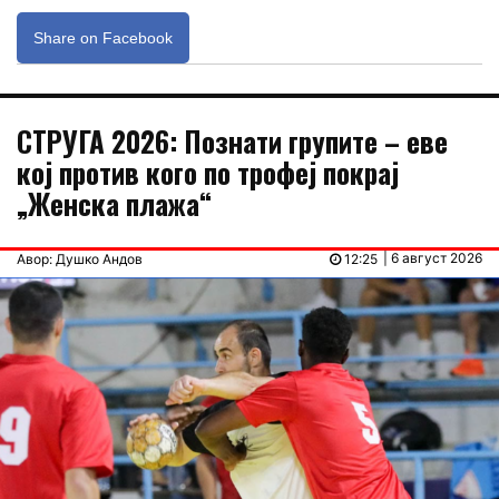
Share on Facebook
СТРУГА 2026: Познати групите – еве
кој против кого по трофеј покрај
„Женска плажа“
| 6 август 2026
Авор: Душко Андов
12:25