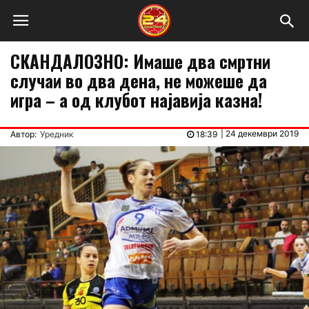
СКАНДАЛОЗНО: Имаше два смртни
случаи во два дена, не можеше да
игра – а од клубот најавија казна!
|
24 декември 2019
Автор:
Уредник
18:39