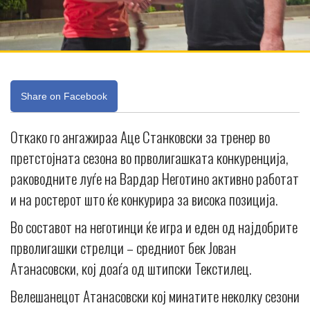
Share on Facebook
Откако го ангажираа Аце Станковски за тренер во
претстојната сезона во прволигашката конкуренција,
раководните луѓе на Вардар Неготино активно работат
и на ростерот што ќе конкурира за висока позиција.
Во составот на неготинци ќе игра и еден од најдобрите
прволигашки стрелци – средниот бек Јован
Атанасовски, кој доаѓа од штипски Текстилец.
Велешанецот Атанасовски кој минатите неколку сезони