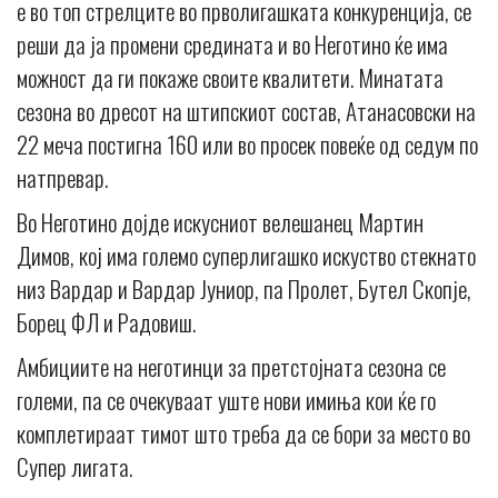
е во топ стрелците во прволигашката конкуренција, се
реши да ја промени средината и во Неготино ќе има
можност да ги покаже своите квалитети. Минатата
сезона во дресот на штипскиот состав, Атанасовски на
22 меча постигна 160 или во просек повеќе од седум по
натпревар.
Во Неготино дојде искусниот велешанец Мартин
Димов, кој има големо суперлигашко искуство стекнато
низ Вардар и Вардар Јуниор, па Пролет, Бутел Скопје,
Борец ФЛ и Радовиш.
Амбициите на неготинци за претстојната сезона се
големи, па се очекуваат уште нови имиња кои ќе го
комплетираат тимот што треба да се бори за место во
Супер лигата.