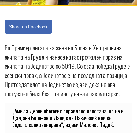
Share on Facebook
Во Премиер лигата за жени во Босна и Херцеговина
екипата на Груде и нанесе катастрофален пораз на
екипата на Јединство со 50:19. Со оваа победа Груде е
есенски првак, а Јединство е на последната позиција.
Претседателот на Јединство изјави дека на ова
гостување била без три многу важни ракометарки.
„Амила Дервишбеговиќ оправдано изостана, но не и
Дамјана Бошњак и Данијела Павичевиќ кои ќе
бидата санкционирани“, изјави Миленко Тадиќ.