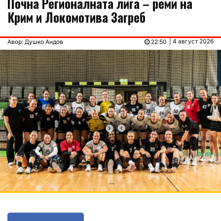
Почна Регионалната лига – реми на
Крим и Локомотива Загреб
| 4 август 2026
Авор: Душко Андов
22:50