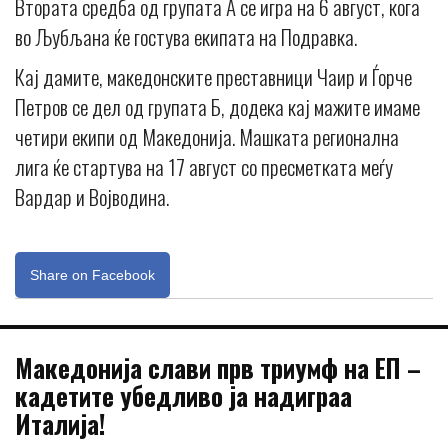
Втората средба од групата А се игра на 6 август, кога
во Љубљана ќе гостува екипата на Подравка.
Кај дамите, македонските преставници Чаир и Ѓорче
Петров се дел од групата Б, додека кај мажите имаме
четири екипи од Македонија. Машката регионална
лига ќе стартува на 17 август со пресметката меѓу
Вардар и Војводина.
Share on Facebook
Македонија слави прв триумф на ЕП –
кадетите убедливо ја надиграа
Италија!