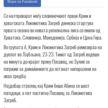
Share on Facebook
Со натпреварот меѓу словенечкиот првак Крим и
хрватската Локомотива Загреб денеска стартува
првата сезона во новата регионална лига со екипи од
Хрватска, Словенија, Македонија, Србија и Црна Гора.
Во групата А, Крим и Локомотива Загреб ремизираа на
дуелот во Љубљана, 23-23. Тимот од Загреб водеше
на минута до крајот преку Посавец, но Зулиќ се
погрижи за домаќинките да останат непоразени на
оваа средба.
Најдобар стрелец кај Крим беше Абина со шест
погодоци, а пет постигна Посавец за Локомотива
Загреб.