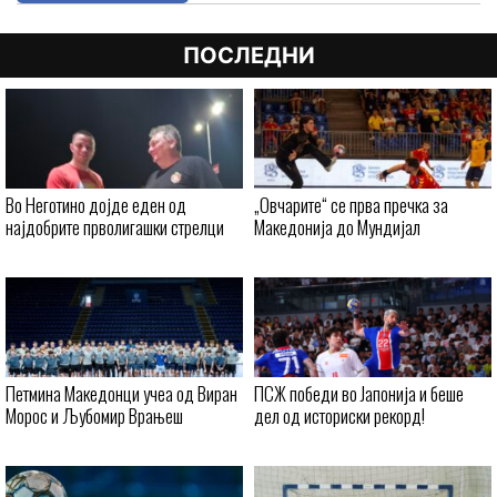
ПОСЛЕДНИ
Во Неготино дојде еден од
„Овчарите“ се прва пречка за
најдобрите прволигашки стрелци
Македонија до Мундијал
Петмина Македонци учеа од Виран
ПСЖ победи во Јапонија и беше
Морос и Љубомир Врањеш
дел од историски рекорд!