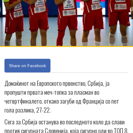
Share on Facebook
Домаќинот на Европското првенство, Србија, ја
пропушти првата меч-топка за пласман во
четвртфиналето, откако загуби од Франција со пет
гола разлика, 27-22.
Сега за Србија останува во последното коло да слави
против сигурната Словенија, која сигурно оди во ТОП 8,