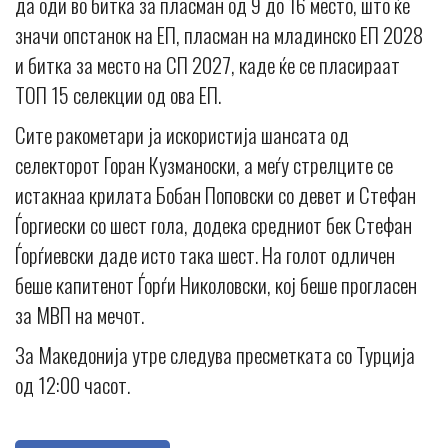
да оди во битка за пласман од 9 до 16 место, што ќе
значи опстанок на ЕП, пласман на младинско ЕП 2028
и битка за место на СП 2027, каде ќе се пласираат
ТОП 15 селекции од ова ЕП.
Сите ракометари ја искористија шансата од
селекторот Горан Кузманоски, а меѓу стрелците се
истакнаа крилата Бобан Поповски со девет и Стефан
Ѓоргиески со шест гола, додека средниот бек Стефан
Ѓорѓиевски даде исто така шест. На голот одличен
беше капитенот Ѓорѓи Николовски, кој беше прогласен
за МВП на мечот.
За Македонија утре следува пресметката со Турција
од 12:00 часот.