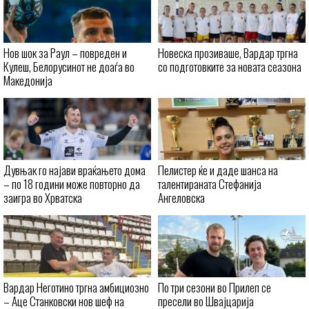
Нов шок за Раул – повреден и
Новеска прозиваше, Вардар тргна
Кулеш, Белорусинот не доаѓа во
со подготовките за новата сеазона
Македонија
Дувњак го најави враќањето дома
Пелистер ќе и даде шанса на
– по 18 години може повторно да
талентираната Стефанија
заигра во Хрватска
Ангеловска
Вардар Неготино тргна амбициозно
По три сезони во Прилеп се
– Аце Станковски нов шеф на
пресели во Швајцарија