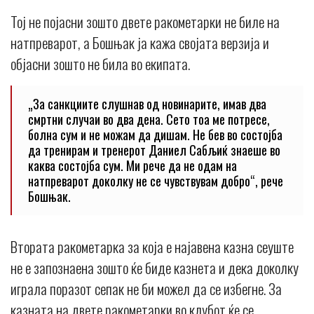
Тој не појасни зошто двете ракометарки не биле на
натпреварот, а Бошњак ја кажа својата верзија и
објасни зошто не била во екипата.
„За санкциите слушнав од новинарите, имав два
смртни случаи во два дена. Сето тоа ме потресе,
болна сум и не можам да дишам. Не бев во состојба
да тренирам и тренерот Даниел Сабљиќ знаеше во
каква состојба сум. Ми рече да не одам на
натпреварот доколку не се чувствувам добро“, рече
Бошњак.
Втората ракометарка за која е најавена казна сеуште
не е запознаена зошто ќе биде казнета и дека доколку
играла поразот сепак не би можел да се избегне. За
казната на двете ракометарки во клубот ќе се