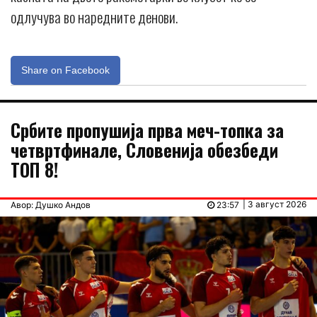
одлучува во наредните денови.
Share on Facebook
Србите пропушија прва меч-топка за
четвртфинале, Словенија обезбеди
ТОП 8!
| 3 август 2026
Авор: Душко Андов
23:57