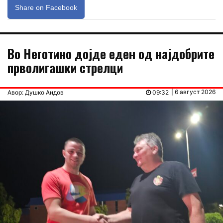
Share on Facebook
Во Неготино дојде еден од најдобрите
прволигашки стрелци
| 6 август 2026
Авор: Душко Андов
09:32