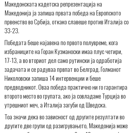
Македонската кадетска репрезентација на
Македонија ја запиша првата победа на Европското
првенство во Србија, откако славеше против Италија со
33-23.
Победата беше најавена по првото полувреме, кога
избраниците на Горан Кузманоски имаа плус четири,
17-13, а во вториот дел само рутински ја одработија
задачата и се радуваа првпат во Белград. Голманот
Николовски запиша 14 интервенции и беше
предводникот. Оваа победа практично ни го гарантира
второто место во групата, ако ја совладаме Турција во
утрешниот меч, а Италија загуби од Шведска.
Тоа значи дека во зависност од другите резултати во
другите две групи од разигрувањето, Македонија може