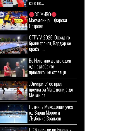
кого по...
ВО ЖИВО
Македонија – Фарски
Острови
СТРУГА 2026: Охрид го
брани тронот, Вардар се
враќа –...
Во Неготино дојде еден
од најдобрите
прволигашки стрелци
„Овчарите“ се прва
пречка за Македонија до
Мундијал
Петмина Македонци учеа
од Виран Морос и
Љубомир Врањеш
ПСЖ победи во Јапонија