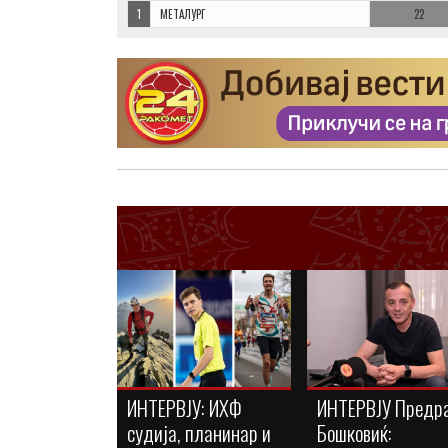
1
МЕТАЛУРГ
22
ИНТЕРВЈУ: ИХФ
ИНТЕРВЈУ Предр
судија, планинар и
Бошковиќ: