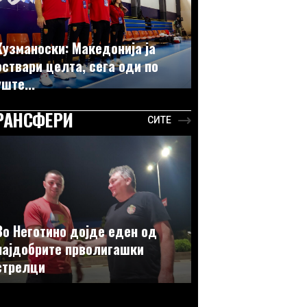
Кузманоски: Македонија ја
оствари целта, сега оди по
уште...
РАНСФЕРИ
СИТЕ
Во Неготино дојде еден од
најдобрите прволигашки
стрелци