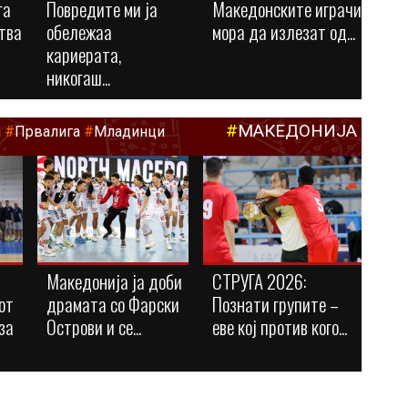
га
Повредите ми ја
Македонските играчи
тва
обележаа
мора да излезат од...
кариерата,
никогаш...
#
МАКЕДОНИЈА
а
#
Првалига
#
Младинци
Македонија ја доби
СТРУГА 2026:
от
драмата со Фарски
Познати групите –
за
Острови и се...
еве кој против кого...