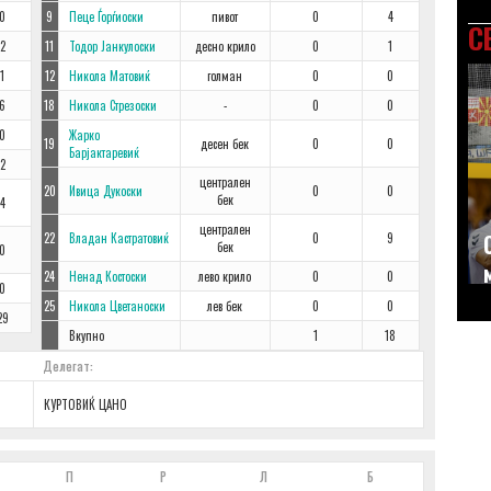
0
9
Пеце Ѓорѓиоски
пивот
0
4
С
2
11
Тодор Јанкулоски
десно крило
0
1
1
12
Никола Матовиќ
голман
0
0
6
18
Никола Стрезоски
-
0
0
0
Жарко
19
десен бек
0
0
Барјактаревиќ
2
централен
20
Ивица Дукоски
0
0
бек
4
централен
22
Владан Кастратовиќ
0
9
бек
0
24
Ненад Костоски
лево крило
0
0
0
25
Никола Цветаноски
лев бек
0
0
29
Вкупно
1
18
Делегат:
КУРТОВИЌ ЦАНО
П
Р
Л
Б