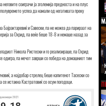
 неговите соиграчи ја зголемија предноста и на плус
на полувремето успеа да намали од негативата преку
М
на Бајрактаревиќ и Савески, па не можеа да парираат на
ерија за Охрид, па веќе беше 18-8 и немаше назад за
младиот Никола Ристески и го реализираше, па Охрид
 се одигра, па мечот заврши со победа на домашниот тим
новиќ, а најдобар стрелец беше капитенот Тасески со
а се истакна Кастратовиќ со осум погодоци.
П
декември 2021