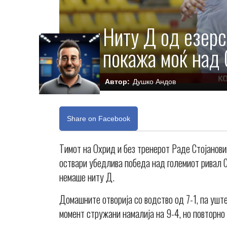
Ниту Д од езерс
покажа моќ над 
Автор:
Душко Андов
Share on Facebook
Тимот на Охрид и без тренерот Раде Стојанов
оствари убедлива победа над големиот ривал С
немаше ниту Д.
Домашните отворија со водство од 7-1, па уште
момент стружани намалија на 9-4, но повторно 