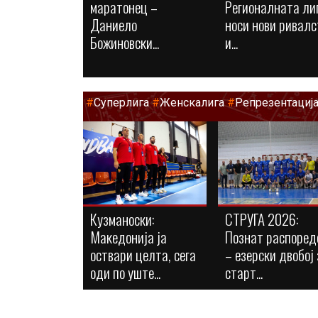
маратонец –
Регионалната ли
Даниело
носи нови ривалс
Божиновски...
и...
#
Суперлига
#
Женскалига
#
Репрезентациј
Кузманоски:
СТРУГА 2026:
Македонија ја
Познат распоред
оствари целта, сега
– езерски двобој 
оди по уште...
старт...