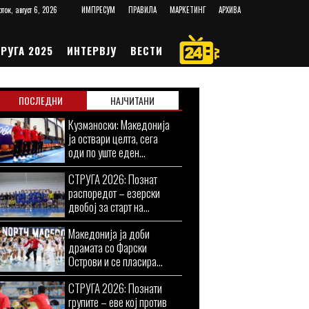
рток, август 6, 2026
ИМПРЕСУМ
ПРАВИЛА
МАРКЕТИНГ
АРХИВА
РУГА 2025
ИНТЕРВЈУ
ВЕСТИ
ПОСЛЕДНИ
НАЈЧИТАНИ
Кузманоски: Македонија
ја оствари целта, сега
оди по уште еден...
СТРУГА 2026: Познат
распоредот – езерски
двобој за старт на...
Македонија ја доби
драмата со Фарски
Острови и се пласира...
СТРУГА 2026: Познати
групите – еве кој против