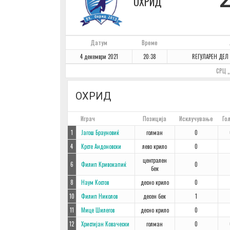
ОХРИД
Датум
Време
4 декември 2021
20:38
REГУЛАРЕН ДЕЛ 
СРЦ „
ОХРИД
#
Играч
Позиција
Исклучување
Го
1
Јагош Брауновиќ
голман
0
4
Крсте Андоновски
лево крило
0
централен
6
Филип Кривокапиќ
0
бек
8
Наум Костов
десно крило
0
10
Филип Николов
десен бек
1
11
Мице Шилегов
десно крило
0
12
Христијан Ковачески
голман
0