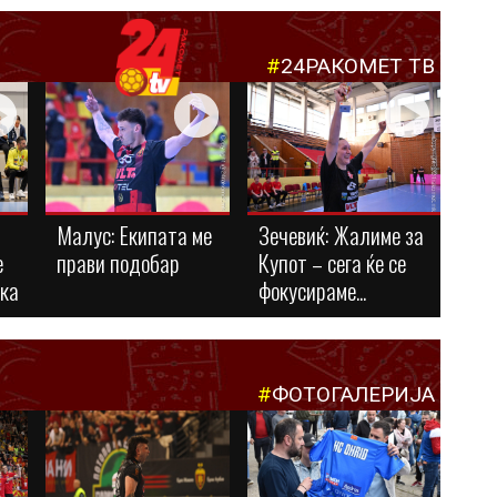
#
24РАКОМЕТ ТВ
Малус: Eкипата ме
Зечевиќ: Жалиме за
е
прави подобар
Купот – сега ќе се
ука
фокусираме...
#
ФОТОГАЛЕРИЈА