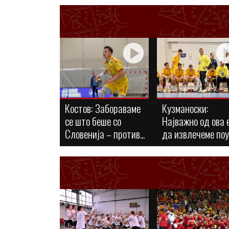
Костов: Забораваме
Кузманоски:
се што беше со
Најважно од ова 
Словенија – против...
да извлечеме по