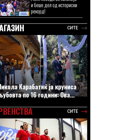
и беше дел од историски
рекорд!
АГАЗИН
СИТЕ
Никола Карабатиќ ја круниса
љубовта по 16 години: Ова...
РВЕНСТВА
СИТЕ