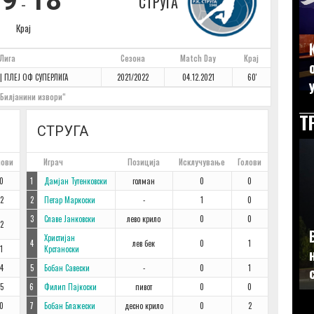
29
18
СТРУГА
-
Крај
Лига
Сезона
Match Day
Крај
| ПЛЕЈ ОФ СУПЕРЛИГА
2021/2022
04.12.2021
60'
Билјанини извори“
Т
СТРУГА
лови
#
Играч
Позиција
Исклучување
Голови
0
1
Дамјан Тутенковски
голман
0
0
2
2
Петар Маркоски
-
1
0
3
Славе Јанковски
лево крило
0
0
2
Христијан
4
лев бек
0
1
1
Крстаноски
4
5
Бобан Савески
-
0
1
5
6
Филип Пајкоски
пивот
0
0
0
7
Бобан Блажески
десно крило
0
2