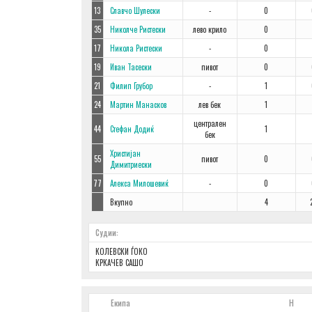
13
Славчо Шулески
-
0
35
Николче Ристески
лево крило
0
17
Никола Ристески
-
0
19
Иван Тасески
пивот
0
21
Филип Грубор
-
1
24
Мартин Манасков
лев бек
1
централен
44
Стефан Додиќ
1
бек
Христијан
55
пивот
0
Димитриески
77
Алекса Милошевиќ
-
0
Вкупно
4
Судии:
КОЛЕВСКИ ЃОКО
КРКАЧЕВ САШО
Поз
Екипа
Н