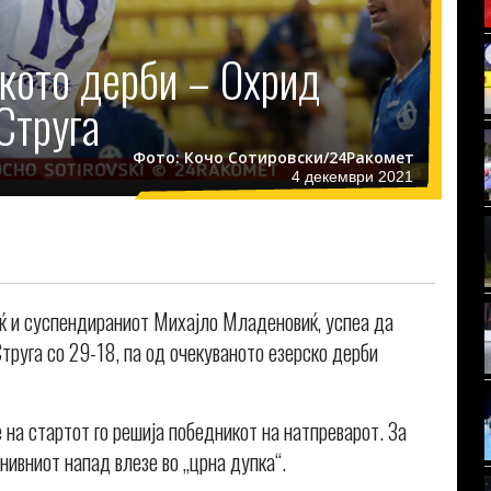
кото дерби – Охрид
Струга
Фото: Кочо Сотировски/24Ракомет
4 декември 2021
иќ и суспендираниот Михајло Младеновиќ, успеа да
труга со 29-18, па од очекуваното езерско дерби
 на стартот го решија победникот на натпреварот. За
нивниот напад влезе во „црна дупка“.