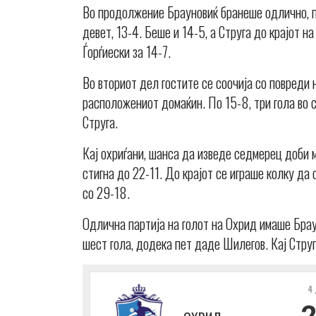
Во продолжение Брауновиќ бранеше одлично, па
девет, 13-4. Беше и 14-5, а Струга до крајот 
Ѓорѓиески за 14-7.
Во вториот дел гостите се соочија со повреди 
расположениот домаќин. По 15-8, три гола во с
Струга.
Кај охриѓани, шанса да изведе седмерец доби 
стигна до 22-11. До крајот се играше колку да
со 29-18.
Одлична партија на голот на Охрид имаше Брау
шест гола, додека пет даде Шилегов. Кај Струг
4 