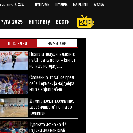
еток, август 7, 2026
ИМПРЕСУМ
ПРАВИЛА
МАРКЕТИНГ
АРХИВА
РУГА 2025
ИНТЕРВЈУ
ВЕСТИ
ПОСЛЕДНИ
НАЈЧИТАНИ
Познати полуфиналистите
на СП за кадетки – Египет
испиша историја,...
Словенија „гази“ се пред
себе, Германија најдобра
кога е најпотребно
Димитриоски прозиваше,
„дробилицата“ почна со
тренинзи
Турската икона на 47
години има нов клуб –