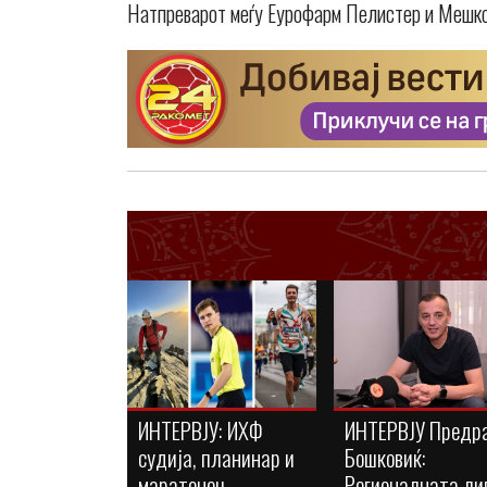
Натпреварот меѓу Еурофарм Пелистер и Мешков 
ИНТЕРВЈУ: ИХФ
ИНТЕРВЈУ Предр
судија, планинар и
Бошковиќ:
маратонец –
Регионалната ли