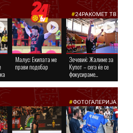
#
24РАКОМЕТ ТВ
Малус: Eкипата ме
Зечевиќ: Жалиме за
е
прави подобар
Купот – сега ќе се
ука
фокусираме...
#
ФОТОГАЛЕРИЈА