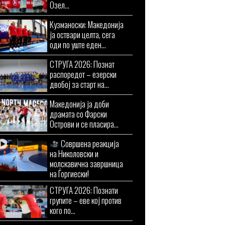
Озел...
Кузманоски: Македонија
ја оствари целта, сега
оди по уште еден...
СТРУГА 2026: Познат
распоредот – езерски
двобој за старт на...
Македонија ја доби
драмата со Фарски
Острови и се пласира...
Совршена реакција
на Николовски и
молскавична завршница
на Ѓоргиески!
СТРУГА 2026: Познати
групите – еве кој против
кого по...