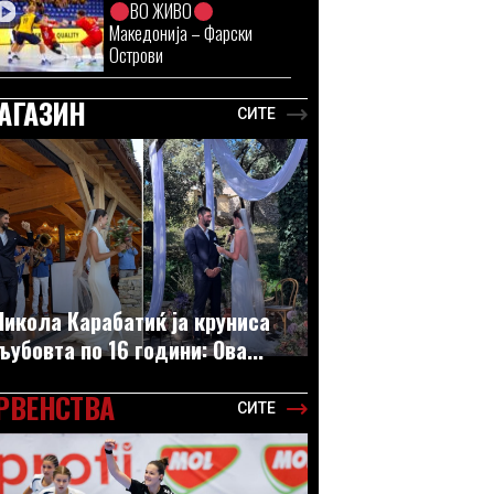
ВО ЖИВО
Македонија – Фарски
Острови
АГАЗИН
СИТЕ
Никола Карабатиќ ја круниса
љубовта по 16 години: Ова...
РВЕНСТВА
СИТЕ