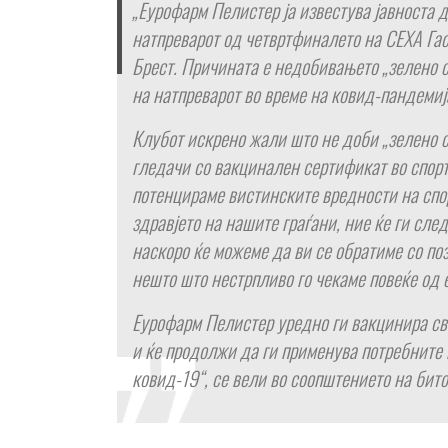
„Еурофарм Пелистер ја известува јавноста 
натпреварот од четвртфиналето на СЕХА Га
Брест. Причината е недобивањето „зелено с
на натпреварот во време на ковид-пандемиј
Клубот искрено жали што не доби „зелено с
гледачи со вакцинален сертификат во спорт
потенцираме вистинските вредности на спор
здравјето на нашите граѓани, ние ќе ги сл
наскоро ќе можеме да ви се обратиме со по
нешто што нестрпливо го чекаме повеќе од 
Еурофарм Пелистер уредно ги вакцинира св
и ќе продолжи да ги применува потребните 
ковид-19“, се вели во соопштението на бит