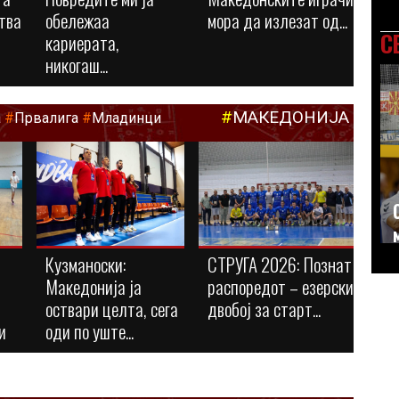
тва
обележаа
мора да излезат од...
С
кариерата,
никогаш...
#
МАКЕДОНИЈА
а
#
Првалига
#
Младинци
Кузманоски:
СТРУГА 2026: Познат
Македонија ја
распоредот – езерски
оствари целта, сега
двобој за старт...
и
оди по уште...