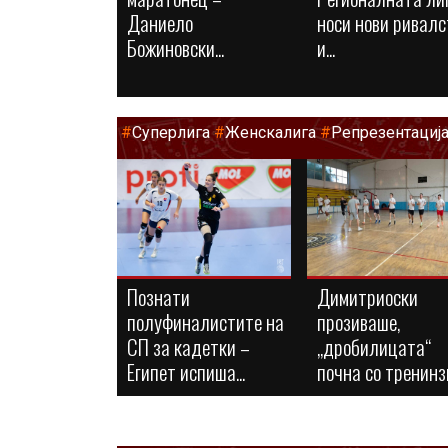
Даниело
носи нови ривалс
Божиновски...
и...
#
Суперлига
#
Женскалига
#
Репрезентациј
Познати
Димитриоски
полуфиналистите на
прозиваше,
СП за кадетки –
„дробилицата“
Египет испиша...
почна со тренинз