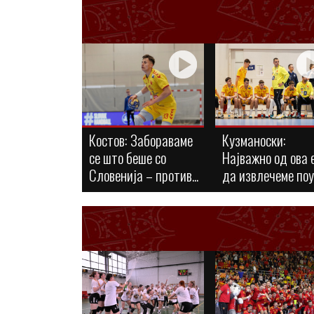
Костов: Забораваме
Кузманоски:
се што беше со
Најважно од ова 
Словенија – против...
да извлечеме по