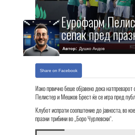
Еурофарм Пелис
сепак пред праз
Автор:
Душко Андов
Share on Facebook
Иако првично беше објавено дека натпреварот
Пелистер и Мешков Брест ќе се игра пред публ
Клубот испрати соопштение до јавноста, во кое
празни трибини во „Боро Чурлевски“.