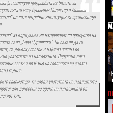
дека ја повлекува продажбата на билети за
спром лигата меѓу Еурофарм Пелистер и Мешков
ветло“ од сите потребни институции за организација
а.
М
ветло“ за одржување на натпреварот со присуство на
ската сала „Боро Чурлевски“. Би сакале да ги
тот, па доколку постои и најмала закана по
едиме упатствата на надлежните. Веруваме дека
зитивни вести и враќање на гледачите во салата,
една година.
оите ракометари, ги следи упатствата на надлежните
протоколи донесени во време на пандемијата од
П
олскиот тим.