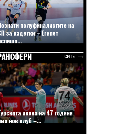
Познати полуфиналистите на
СП за кадетки – Египет
испиша...
РАНСФЕРИ
СИТЕ
Турската икона на 47 години
има нов клуб –...