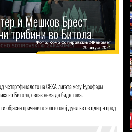
тер и Мешков Брест
ни трибини во Битола!
Фото: Кочо Сотировски/24Ракомет
20 август 2021
 од четвртфиналето на СЕХА лигата меѓу Еурофарм
ика во Битола, сепак нема да биде така.
 ги објасни причините зошто овој дуел ќе се одигра пред