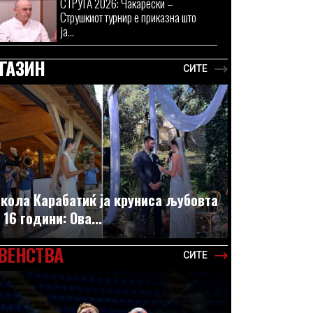
СТРУГА 2026: Чакарески –
Струшкиот турнир е приказна што
ја...
ГАЗИН
СИТЕ
кола Карабатиќ ја круниса љубовта
 16 години: Ова...
ВЕНСТВА
СИТЕ