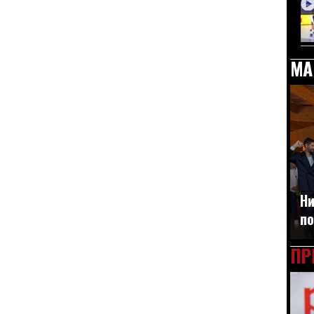
МА
Ни
по
ПР