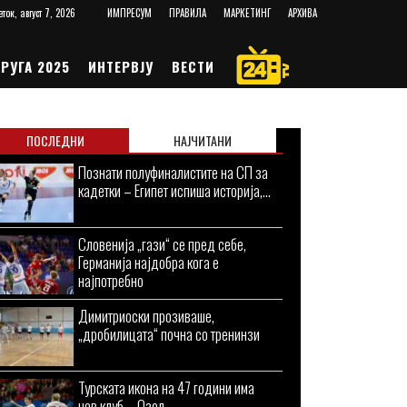
еток, август 7, 2026
ИМПРЕСУМ
ПРАВИЛА
МАРКЕТИНГ
АРХИВА
РУГА 2025
ИНТЕРВЈУ
ВЕСТИ
ПОСЛЕДНИ
НАЈЧИТАНИ
Познати полуфиналистите на СП за
кадетки – Египет испиша историја,...
Словенија „гази“ се пред себе,
Германија најдобра кога е
најпотребно
Димитриоски прозиваше,
„дробилицата“ почна со тренинзи
Турската икона на 47 години има
нов клуб – Озел...