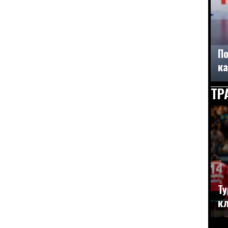
По
ка
ТР
Ту
кл