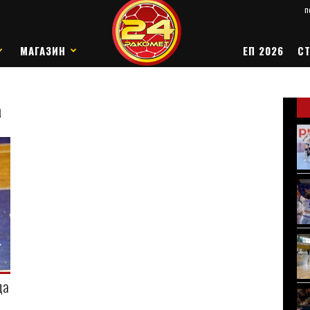
п
МАГАЗИН
ЕП 2026
СТ
а
да