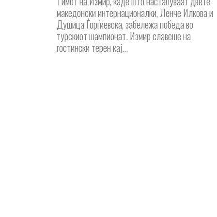
Тимот на Измир, каде што настапуваат двете
македонски интернационалки, Ленче Илкова и
Душица Ѓорѓиевска, забележа победа во
турскиот шампионат. Измир славеше на
гостински терен кај...