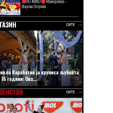
ВО ЖИВО
Македонија –
Фарски Острови
ГАЗИН
СИТЕ
кола Карабатиќ ја круниса љубовта
 16 години: Ова...
ВЕНСТВА
СИТЕ