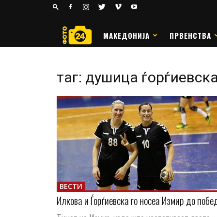
24
РАКОМЕТ
МАКЕДОНИЈА
ПРВЕНСТВА
таг: душица ѓорѓиевск
ВЕСТИ
Илкова и Ѓорѓиевска го носеа Измир до побе