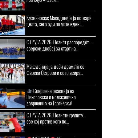
Кузманоски: Македонија ја оствари
целта, сега оди по уште еден...
СТРУГА 2026: Познат распоредот –
езерски двобој за старт на...
Македонија ја доби драмата со
Фарски Острови и се пласира...
Совршена реакција на
Николовски и молскавична
завршница на Ѓоргиески!
СТРУГА 2026: Познати групите –
еве кој против кого по...