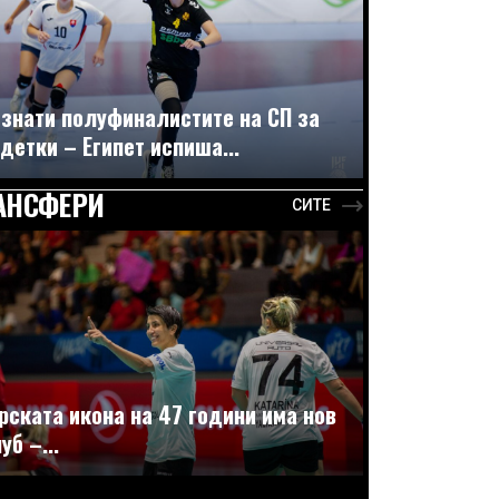
знати полуфиналистите на СП за
детки – Египет испиша...
АНСФЕРИ
СИТЕ
рската икона на 47 години има нов
уб –...