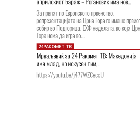
априлскиот бараж – Рогановиќ има нов...
За првпат по Европското првенство,
репрезентацијата на Црна Гора го имаше првио
собир во Подгорица. ЕХФ неделата, во која Цр
Гора нема да игра во...
24РАКОМЕТ ТВ
Мрваљевиќ за 24 Ракомет ТВ: Македонија
има млад, но искусен тим,...
https://youtu.be/j477WZCeccU