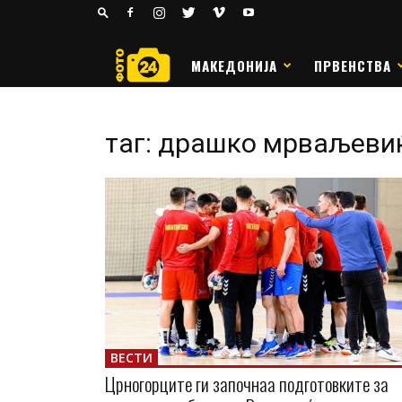
24
РАКОМЕТ
МАКЕДОНИЈА
ПРВЕНСТВА
таг: драшко мрваљеви
ВЕСТИ
Црногорците ги започнаа подготовките за