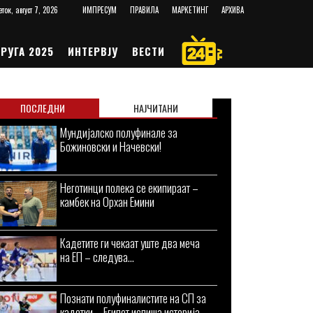
еток, август 7, 2026
ИМПРЕСУМ
ПРАВИЛА
МАРКЕТИНГ
АРХИВА
РУГА 2025
ИНТЕРВЈУ
ВЕСТИ
ПОСЛЕДНИ
НАЈЧИТАНИ
Мундијалско полуфинале за
Божиновски и Начевски!
Неготинци полека се екипираат –
камбек на Орхан Емини
Кадетите ги чекаат уште два меча
на ЕП – следува...
Познати полуфиналистите на СП за
кадетки – Египет испиша историја,...