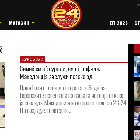
п
МАГАЗИН
ЕП 2026
СТ
ќ
ЕУРО2022
Симиќ ем нè суреди, ем нè пофали:
Македонија заслужи повеќе од...
Црна Гора стигна до втората победа на
Европските првенства во својата исторја откако
ја совлада Македонија во второто коло со 28:24.
На овој дуел повторно...