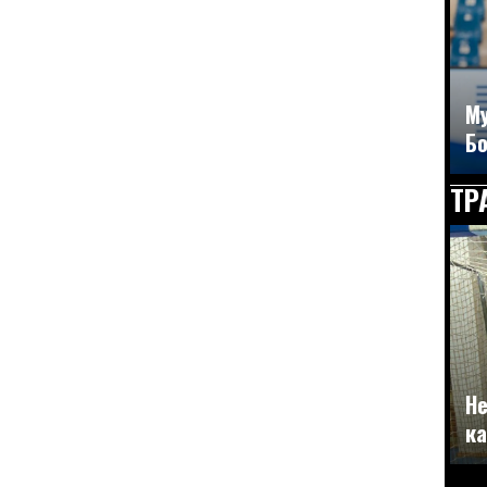
Му
Бо
ТР
Не
ка