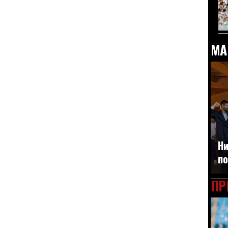
МА
Ни
по
ПР