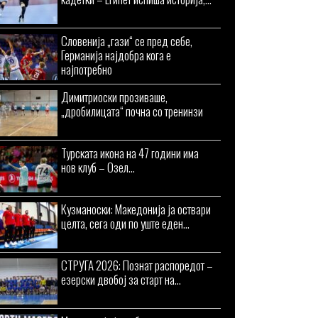
Словенија „гази“ се пред себе,
Германија најдобра кога е
најпотребно
Димитриоски прозиваше,
„дробилицата“ почна со тренинзи
Турската икона на 47 години има
нов клуб – Озел...
Кузманоски: Македонија ја оствари
целта, сега оди по уште еден...
СТРУГА 2026: Познат распоредот –
езерски двобој за старт на...