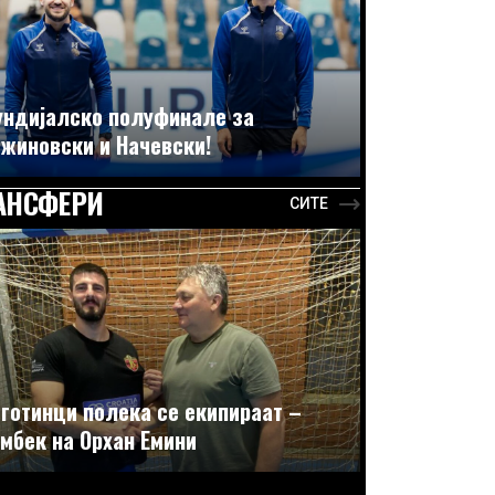
ндијалско полуфинале за
жиновски и Начевски!
АНСФЕРИ
СИТЕ
готинци полека се екипираат –
мбек на Орхан Емини