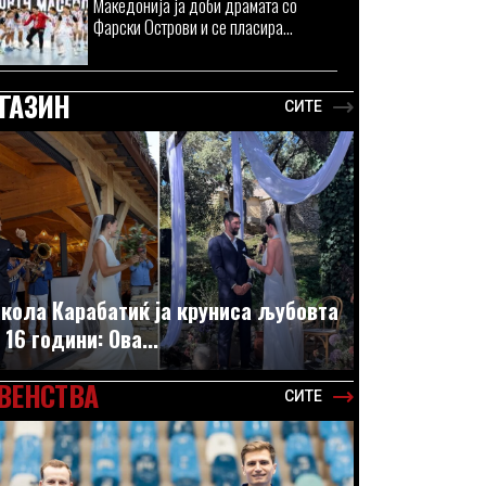
Македонија ја доби драмата со
Фарски Острови и се пласира...
ГАЗИН
СИТЕ
кола Карабатиќ ја круниса љубовта
 16 години: Ова...
ВЕНСТВА
СИТЕ