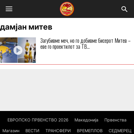
дамјан митев
Загубивме меч, но го добивме бисерот Митев –
еве го проектилот за ТВ...
ЕВРОПСКО ПРВЕНСТВО 2026
Македонија
Првенства
Магазин
ВЕСТИ
ТРАНСФЕРИ
ВРЕМЕПЛОВ
СЕДМЕРЕЦ