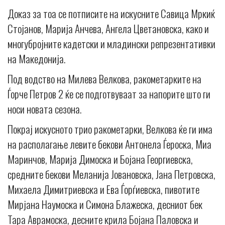
Доказ за тоа се потписите на искусните Савица Мркиќ
Стојанов, Марија Анчева, Ангела Цветановска, како и
многубројните кадетски и младински репрезентативки
на Македонија.
Под водство на Милева Велкова, ракометарките на
Ѓорче Петров 2 ќе се подготвуваат за напорите што ги
носи новата сезона.
Покрај искусното трио ракометарки, Велкова ќе ги има
на располагање левите бекови Антонела Ѓероска, Миа
Маринчов, Марија Димоска и Бојана Георгиевска,
средните бекови Меланија Јовановска, Jана Петровска,
Михаела Димитриевска и Ева Ѓорѓиевска, пивотите
Мирјана Наумоска и Симона Блажеска, десниот бек
Тара Аврамоска, десните крила Бојана Паловска и