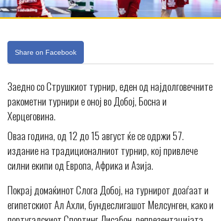
Share on Facebook
Заедно со Струшкиот турнир, еден од најдолговечните
ракометни турнири е оној во Добој, Босна и
Херцеговина.
Оваа година, од 12 до 15 август ќе се одржи 57.
издание на традиционалниот турнир, кој привлече
силни екипи од Европа, Африка и Азија.
Покрај домаќинот Слога Добој, на турнирот доаѓаат и
египетскиот Ал Ахли, бундеслигашот Мелсунген, како и
португалскиот Спортинг Лисабон, репрезентацијата