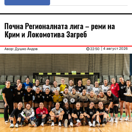
Почна Регионалната лига – реми на
Крим и Локомотива Загреб
| 4 август 2026
Авор: Душко Андов
22:50