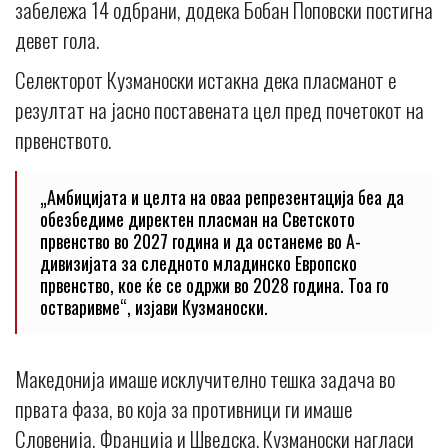
забележа 14 одбрани, додека Бобан Поповски постигна
девет гола.
Селекторот Кузманоски истакна дека пласманот е
резултат на јасно поставената цел пред почетокот на
првенството.
„Амбицијата и целта на оваа репрезентација беа да
обезбедиме директен пласман на Светското
првенство во 2027 година и да останеме во А-
дивизијата за следното младинско Европско
првенство, кое ќе се одржи во 2028 година. Тоа го
остваривме“, изјави Кузманоски.
Македонија имаше исклучително тешка задача во
првата фаза, во која за противници ги имаше
Словенија, Франција и Шведска. Кузманоски нагласи