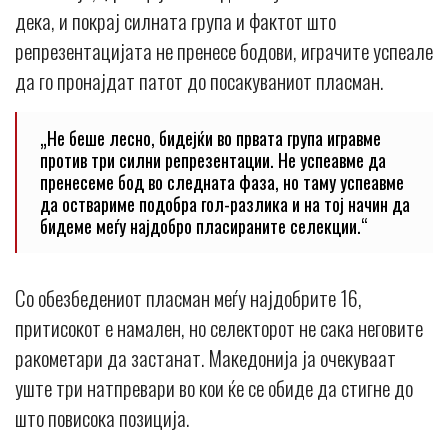
дека, и покрај силната група и фактот што
репрезентацијата не пренесе бодови, играчите успеале
да го пронајдат патот до посакуваниот пласман.
„Не беше лесно, бидејќи во првата група игравме
против три силни репрезентации. Не успеавме да
пренесеме бод во следната фаза, но таму успеавме
да оствариме подобра гол-разлика и на тој начин да
бидеме меѓу најдобро пласираните селекции.“
Со обезбедениот пласман меѓу најдобрите 16,
притисокот е намален, но селекторот не сака неговите
ракометари да застанат. Македонија ја очекуваат
уште три натпревари во кои ќе се обиде да стигне до
што повисока позиција.