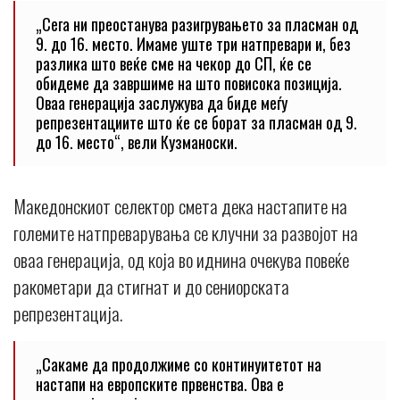
„Сега ни преостанува разигрувањето за пласман од
9. до 16. место. Имаме уште три натпревари и, без
разлика што веќе сме на чекор до СП, ќе се
обидеме да завршиме на што повисока позиција.
Оваа генерација заслужува да биде меѓу
репрезентациите што ќе се борат за пласман од 9.
до 16. место“, вели Кузманоски.
Македонскиот селектор смета дека настапите на
големите натпреварувања се клучни за развојот на
оваа генерација, од која во иднина очекува повеќе
ракометари да стигнат и до сениорската
репрезентација.
„Сакаме да продолжиме со континуитетот на
настапи на европските првенства. Ова е