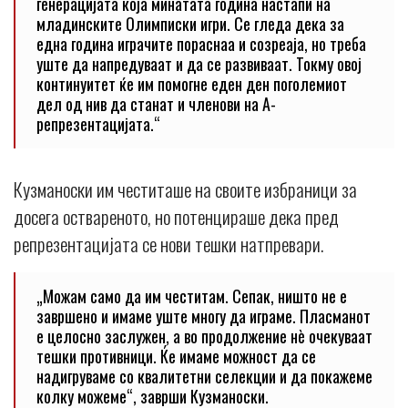
генерацијата која минатата година настапи на
младинските Олимписки игри. Се гледа дека за
една година играчите пораснаа и созреаја, но треба
уште да напредуваат и да се развиваат. Токму овој
континуитет ќе им помогне еден ден поголемиот
дел од нив да станат и членови на А-
репрезентацијата.“
Кузманоски им честиташе на своите избраници за
досега оствареното, но потенцираше дека пред
репрезентацијата се нови тешки натпревари.
„Можам само да им честитам. Сепак, ништо не е
завршено и имаме уште многу да играме. Пласманот
е целосно заслужен, а во продолжение нè очекуваат
тешки противници. Ќе имаме можност да се
надигруваме со квалитетни селекции и да покажеме
колку можеме“, заврши Кузманоски.