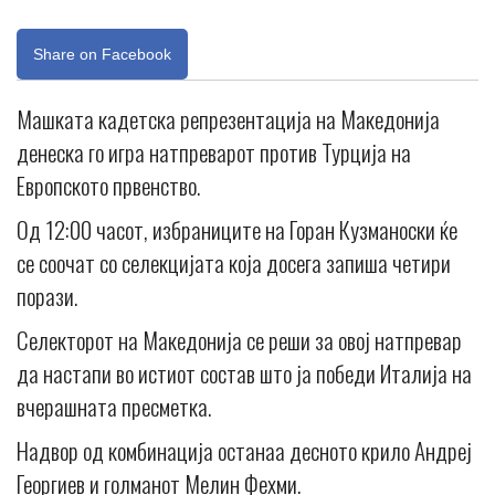
Share on Facebook
Машката кадетска репрезентација на Македонија
денеска го игра натпреварот против Турција на
Европското првенство.
Од 12:00 часот, избраниците на Горан Кузманоски ќе
се соочат со селекцијата која досега запиша четири
порази.
Селекторот на Македонија се реши за овој натпревар
да настапи во истиот состав што ја победи Италија на
вчерашната пресметка.
Надвор од комбинација останаа десното крило Андреј
Георгиев и голманот Мелин Фехми.