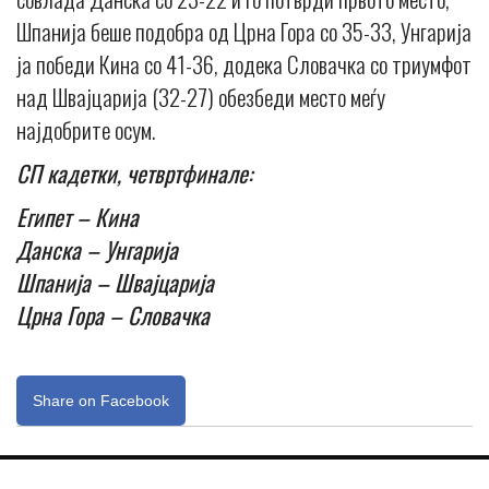
Шпанија беше подобра од Црна Гора со 35-33, Унгарија
ја победи Кина со 41-36, додека Словачка со триумфот
над Швајцарија (32-27) обезбеди место меѓу
најдобрите осум.
СП кадетки, четвртфинале:
Египет – Кина
Данска – Унгарија
Шпанија – Швајцарија
Црна Гора – Словачка
Share on Facebook