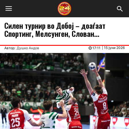
Силен турнир во Добој – доаѓаат
Спортинг, Мелсунген, Слован…
|
15 јуни 2026
Автор:
Душко Андов
17:11