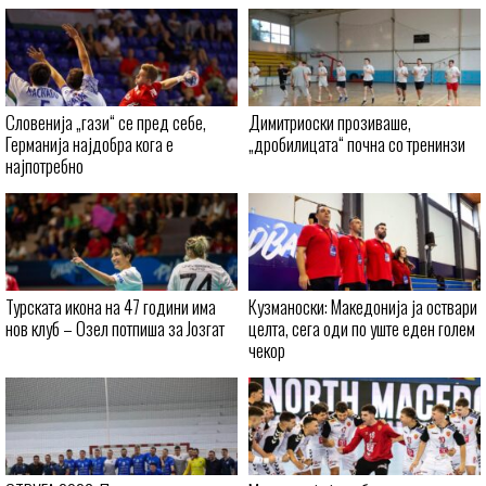
Словенија „гази“ се пред себе,
Димитриоски прозиваше,
Германија најдобра кога е
„дробилицата“ почна со тренинзи
најпотребно
Турската икона на 47 години има
Кузманоски: Македонија ја оствари
нов клуб – Озел потпиша за Јозгат
целта, сега оди по уште еден голем
чекор