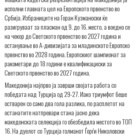
исполни главната цел на Европското првенство во
Србија. Избраниците на Горан Кузманоски ќе
разигруваат за пласман од 9. до 16. место, а воедно се
на чекор до Светското првенство во 2027 година и
останување во А-дивизијата за младинското Европско
првенство во 2028 година. Европскиот шампионат за
ракометари до 18 години е квалификациски за
Светското првенство во 2027 година.
Македонија најпрво ја заврши својата работа со
победата над Турција од 29-27. Иако триумфот беше
остварен со само два гола разлика, по расплетот на
останатите натпревари стана јасно дека
македонската селекција го обезбедила местото во ТОП
16. На дуелот со Турција голманот Ѓорѓи Николовски