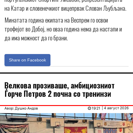
на Катар и словенечкиот вицепрвак Слован Љубљана.
Минатата година екипата на Веспрем го освои
трофејот во Добој, но оваа година нема да настапи и
да има можност да го брани.
Share on Facebook
Велкова прозивашe, амбициозниот
Ѓорче Петров 2 почна со тренинзи
| 4 август 2026
Авор: Душко Андов
19:21