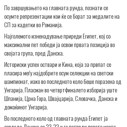
По завршувањето на главната рунда, познати се
осумте репрезентации кои ќе се борат за медалите на
СП за кадетки во Романија.
Најголемото изненадување приреди Египет, кој со
максимални пет победи ја освои првата позиција во
својата група, пред Данска.
Историски успех оствари и Кина, која за првпат се
пласира меѓу најдобрите осум селекции на светски
шампионат, иако во последното коло беше поразена од
Унгарија. Пласман во четвртфиналето изборија уште
Шпанија, Црна Гора, Швајцарија, Словачка, Данска и
домаќинот Унгарија.
Во последното коло од главната рунда Египет ја
совлада Данска со 23-22 и го потврди првото место,