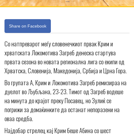
Share on Facebook
Со натпреварот меѓу словенечкиот првак Крим и
хрватската Локомотива Загреб денеска стартува
првата сезона во новата регионална лига со екипи од
Хрватска, Словенија, Македонија, Србија и Црна Гора.
Во групата А, Крим и Локомотива Загреб ремизираа на
дуелот во Љубљана, 23-23. Тимот од Загреб водеше
на минута до крајот преку Посавец, но Зулиќ се
погрижи за домаќинките да останат непоразени на
оваа средба.
Најдобар стрелец кај Крим беше Абина со шест