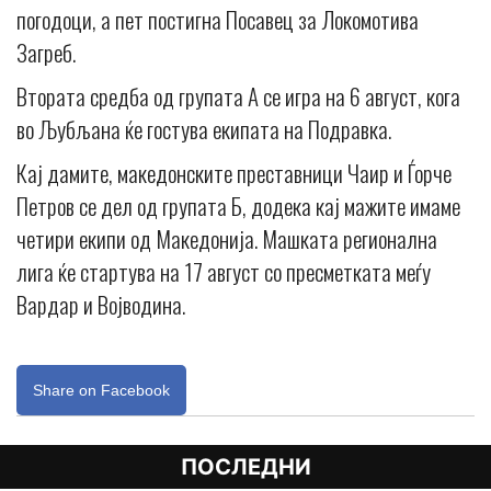
погодоци, а пет постигна Посавец за Локомотива
Загреб.
Втората средба од групата А се игра на 6 август, кога
во Љубљана ќе гостува екипата на Подравка.
Кај дамите, македонските преставници Чаир и Ѓорче
Петров се дел од групата Б, додека кај мажите имаме
четири екипи од Македонија. Машката регионална
лига ќе стартува на 17 август со пресметката меѓу
Вардар и Војводина.
Share on Facebook
ПОСЛЕДНИ