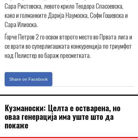
Сара Ристовска, левото крило Теодора Спасоевска,
како и голманките Дарија Наумоска, Софи Гошевска и
Сара Илиоска.
Ѓорче Петров 2 го освои второто место во Првата лига и
се врати во суперлигашката конкуренција по триумфот
над Пелистер во бараж пресметката.
Share on Facebook
Кузманоски: Целта е остварена, но
оваа генерација има уште што да
покаже