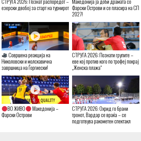
СТРУГА 2026: Познат распоредот –
Македонија ја доби драмата со
езерски двобој за старт на турнирот
Фарски Острови и се пласира на СП
2027!
Совршена реакција на
СТРУГА 2026: Познати групите –
Николовски и молскавична
еве кој против кого по трофеј покрај
завршница на Ѓоргиески!
„Женска плажа“
ВО ЖИВО
Македонија –
СТРУГА 2026: Охрид го брани
Фарски Острови
тронот, Вардар се враќа – се
подготвува ракометен спектакл