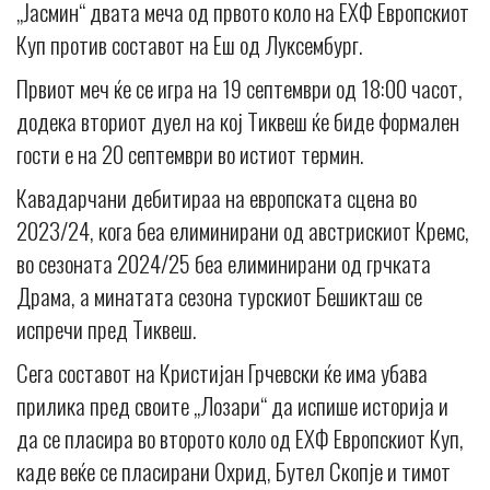
„Јасмин“ двата меча од првото коло на ЕХФ Европскиот
Куп против составот на Еш од Луксембург.
Првиот меч ќе се игра на 19 септември од 18:00 часот,
додека вториот дуел на кој Тиквеш ќе биде формален
гости е на 20 септември во истиот термин.
Кавадарчани дебитираа на европската сцена во
2023/24, кога беа елиминирани од австрискиот Кремс,
во сезоната 2024/25 беа елиминирани од грчката
Драма, а минатата сезона турскиот Бешикташ се
испречи пред Тиквеш.
Сега составот на Кристијан Грчевски ќе има убава
прилика пред своите „Лозари“ да испише историја и
да се пласира во второто коло од ЕХФ Европскиот Куп,
каде веќе се пласирани Охрид, Бутел Скопје и тимот