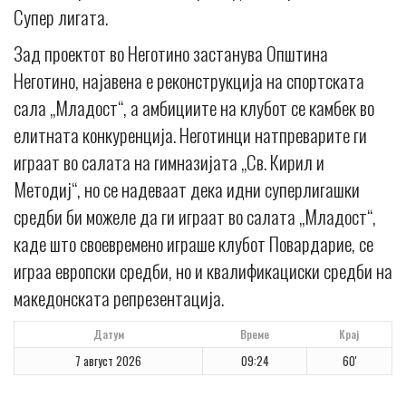
Супер лигата.
Зад проектот во Неготино застанува Општина
Неготино, најавена е реконструкција на спортската
сала „Младост“, а амбициите на клубот се камбек во
елитната конкуренција. Неготинци натпреварите ги
играат во салата на гимназијата „Св. Кирил и
Методиј“, но се надеваат дека идни суперлигашки
средби би можеле да ги играат во салата „Младост“,
каде што своевремено играше клубот Повардарие, се
играа европски средби, но и квалификациски средби на
македонската репрезентација.
Датум
Време
Крај
7 август 2026
09:24
60'