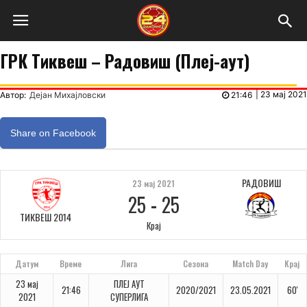
ГРК Тиквеш – Радовиш (Плеј-аут)
|
23 мај 2021
Автор:
Дејан Михајловски
21:46
Share on Facebook
РАДОВИШ
23 мај 2021
25
-
25
ТИКВЕШ 2014
Крај
Датум
Време
Лига
Сезона
Match Day
Крај
23 мај
ПЛЕЈ АУТ
21:46
2020/2021
23.05.2021
60'
2021
СУПЕРЛИГА