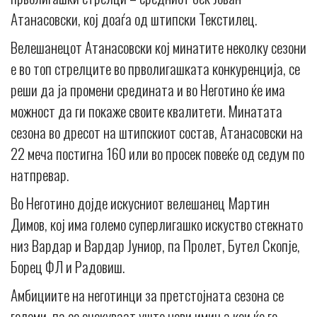
Атанасовски, кој доаѓа од штипски Текстилец.
Велешанецот Атанасовски кој минатите неколку сезони
е во топ стрелците во прволигашката конкуренција, се
реши да ја промени средината и во Неготино ќе има
можност да ги покаже своите квалитети. Минатата
сезона во дресот на штипскиот состав, Атанасовски на
22 меча постигна 160 или во просек повеќе од седум по
натпревар.
Во Неготино дојде искусниот велешанец Мартин
Димов, кој има големо суперлигашко искуство стекнато
низ Вардар и Вардар Јуниор, па Пролет, Бутел Скопје,
Борец ФЛ и Радовиш.
Амбициите на неготинци за претстојната сезона се
големи, па се очекуваат уште нови имиња кои ќе го