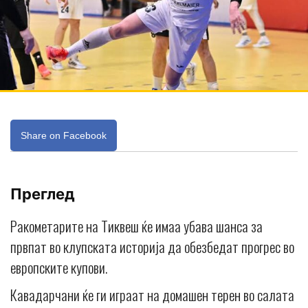
Share on Facebook
Преглед
Ракометарите на Тиквеш ќе имаа убава шанса за
првпат во клупската историја да обезбедат прогрес во
европските купови.
Кавадарчани ќе ги играат на домашен терен во салата