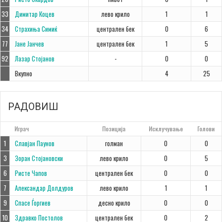
33
Димитар Коцев
лево крило
1
1
34
Страхиња Симиќ
централен бек
0
6
77
Јане Јанчев
централен бек
1
5
92
Лазар Стојанов
-
0
0
Вкупно
4
25
РАДОВИШ
#
Играч
Позиција
Исклучување
Голови
1
Славјан Паунов
голман
0
0
3
Зоран Стојановски
лево крило
0
5
6
Ристе Чапов
централен бек
0
0
7
Александар Долдуров
лево крило
1
1
9
Спасе Ѓоргиев
десно крило
0
0
10
Здравко Постолов
централен бек
0
2