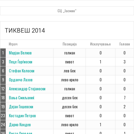
СЦ „Јасмин“
ТИКВЕШ 2014
#
Играч
Позиција
Исклучување
Голови
1
Марјан Велков
голман
0
0
3
Пеце Ѓорѓиоски
пивот
1
3
6
Стефан Колоски
лев бек
0
0
9
Орданчо Лазов
лево крило
0
0
12
Александар Стојаноски
голман
0
0
18
Вања Смиљаниќ
десен бек
0
7
19
Дејан Гошевски
десен бек
0
2
23
Костадин Петров
пивот
0
0
24
Дарко Кондев
лево крило
1
0
26
Ристо Окардов
пивот
0
1