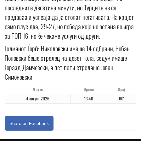
последните десетина минути, но Турците не се
предаваа и успеаja да ја стопат негативата. На крајот
само плус два, 29-27, но победа која не остана во игра
за ТОП 16, но ќе чекаме услуги од други.
Голманот Ѓорѓи Николовски имаше 14 одбрани, Бобан
Поповски беше стрелец на девет гола, седум имаше
Горазд Дамчевски, а пет пати стрелаше Јован
Симоновски.
Датум
Време
Крај
4 август 2026
13:40
60'
Share on Facebook