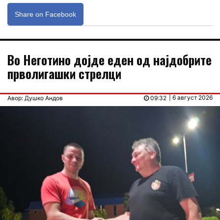
Share on Facebook
Во Неготино дојде еден од најдобрите
прволигашки стрелци
| 6 август 2026
Авор: Душко Андов
09:32