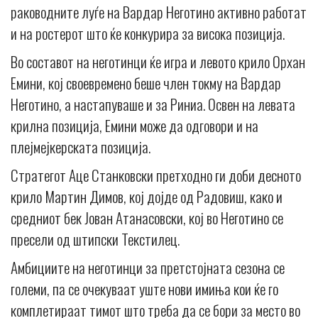
раководните луѓе на Вардар Неготино активно работат
и на ростерот што ќе конкурира за висока позиција.
Во составот на неготинци ќе игра и левото крило Орхан
Емини, кој своевремено беше член токму на Вардар
Неготино, а настапуваше и за Риниа. Освен на левата
крилна позиција, Емини може да одговори и на
плејмејкерската позиција.
Стратегот Аце Станковски претходно ги доби десното
крило Мартин Димов, кој дојде од Радовиш, како и
средниот бек Јован Атанасовски, кој во Неготино се
пресели од штипски Текстилец.
Амбициите на неготинци за претстојната сезона се
големи, па се очекуваат уште нови имиња кои ќе го
комплетираат тимот што треба да се бори за место во