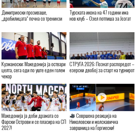
Димитриоски прозиваше,
Турската икона на 47 години има
„дробилицата“ почна со тренинзи
нов клуб – Озел потпиша за Јозгат
Кузманоски: Македонија ја оствари
СТРУГА 2026: Познат распоредот –
целта, сега оди по уште еден голем
езерски двобој за старт на турнирот
чекор
Македонија ја доби драмата со
Совршена реакција на
Фарски Острови и се пласира на СП
Николовски и молскавична
2027!
завршница на Ѓоргиески!