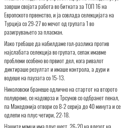
заврши својата работа во битката за ТОП 16 на
Европското првенство, и ја совлада селекцијата на
Турција со 29-27 во мечот од групата 1 во
разигрувањето за пласман.
Иако требаше да набилдаме гол-разлика против
најслабата селекција во групата, сепак имавме
проблеми особено во првиот дел, кога ривалот
диктираше резултат и имаше контрола, а дури и
водеше на паузата со 15-13.
Николовски бранеше одлично на стартот на второто
полувреме, се надоврза и Трсунов со одбранет пенал,
па Македонија отвори со 8-2 серија до 40 минута и се
одлепи на плус четири, 22-18.
Нашите момци има плус шест, 26-20 на влезот на