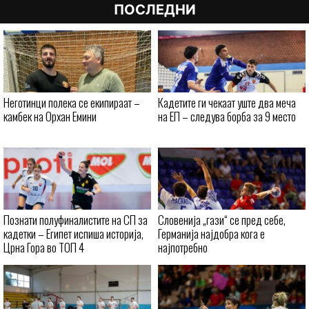
ПОСЛЕДНИ
Неготинци полека се екипираат –
Кадетите ги чекаат уште два меча
камбек на Орхан Емини
на ЕП – следува борба за 9 место
Познати полуфиналистите на СП за
Словенија „гази“ се пред себе,
кадетки – Египет испиша историја,
Германија најдобра кога е
Црна Гора во ТОП 4
најпотребно