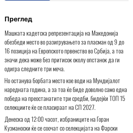
Преглед
Машката кадетска репрезентација на Македонија
обезбеди место во разигрувањето за пласман од 9 до
16 позиција на Европското првенство во Србија, а тоа
значи дека може без притисок околу опстанок да ги
одигра следните три меча.
Но останува борбата место кое води на Мундијалот
наредната година, а за тоа ќе биде доволно само една
победа на преостанатите три средби, бидејќи ТОП 15
селекциите ќе се пласираат на СП 2027.
Денеска од 12:00 часот, избраниците на Горан
Кузманоски ќе се соочат со селекцијата на Фарски