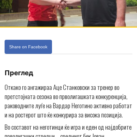
Share on Facebook
Преглед
Откако го ангажираа Аце Станковски за тренер во
претстојната сезона во прволигашката конкуренција,
раководните луѓе на Вардар Неготино активно работат
и на ростерот што ќе конкурира за висока позиција.
Во составот на неготинци ќе игра и еден од најдобрите
прволигашки стрелци – средниот бек Јован