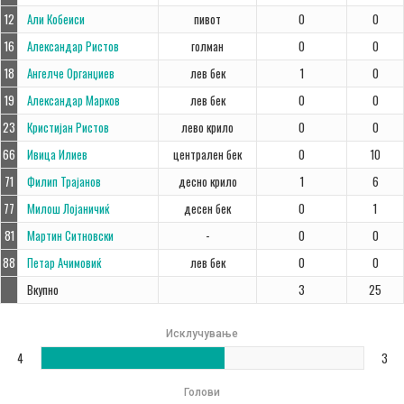
12
Али Кобеиси
пивот
0
0
16
Александар Ристов
голман
0
0
18
Ангелче Органџиев
лев бек
1
0
19
Александар Марков
лев бек
0
0
23
Кристијан Ристов
лево крило
0
0
66
Ивица Илиев
централен бек
0
10
71
Филип Трајанов
десно крило
1
6
77
Милош Лојаничиќ
десен бек
0
1
81
Мартин Ситновски
-
0
0
88
Петар Ачимовиќ
лев бек
0
0
Вкупно
3
25
Исклучување
4
3
Голови