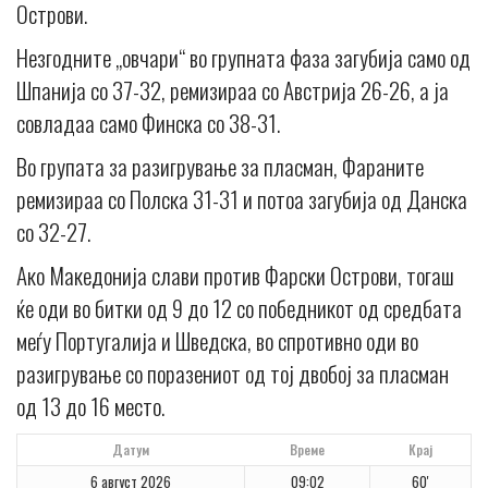
Острови.
Незгодните „овчари“ во групната фаза загубија само од
Шпанија со 37-32, ремизираа со Австрија 26-26, а ја
совладаа само Финска со 38-31.
Во групата за разигрување за пласман, Фараните
ремизираа со Полска 31-31 и потоа загубија од Данска
со 32-27.
Ако Македонија слави против Фарски Острови, тогаш
ќе оди во битки од 9 до 12 со победникот од средбата
меѓу Португалија и Шведска, во спротивно оди во
разигрување со поразениот од тој двобој за пласман
од 13 до 16 место.
Датум
Време
Крај
6 август 2026
09:02
60'