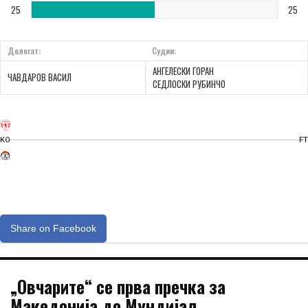
25
25
Делегат:
Судии:
АНГЕЛЕСКИ ГОРАН
ЧАВДАРОВ ВАСИЛ
СЕДЛОСКИ РУБИНЧО
KO
FT
Share on Facebook
„Овчарите“ се прва пречка за
Македонија до Мундијал