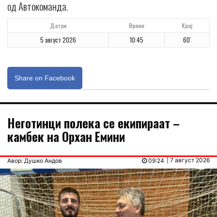
од Автокоманда.
Датум
Време
Крај
5 август 2026
10:45
60'
Share on Facebook
Неготинци полека се екипираат –
камбек на Орхан Емини
| 7 август 2026
Авор: Душко Андов
09:24