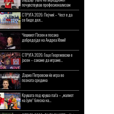
почувствував професионализам
СТРУГА 2026: Пејчиќ – Чест е да
се биде дел...
Чешкиот Плзен и посака
добредојде на Андреа Илиќ!
СТРУГА 2026: Гоце Георгиевски е
јасен – сакаме да играме...
Дарио Петровски ќе игра во
позната средина
Крушата под круша паѓа – „малиот
на Јуле“ блеска на...