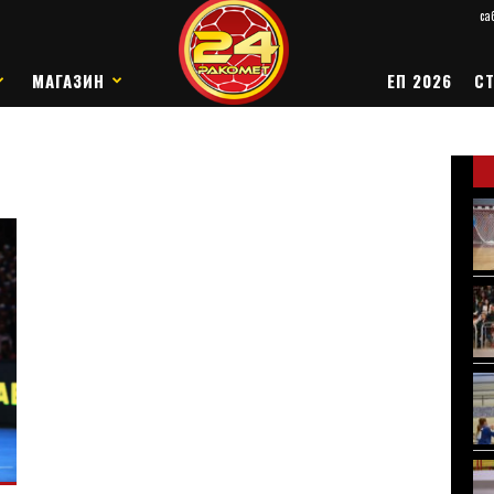
саб
МАГАЗИН
ЕП 2026
СТ