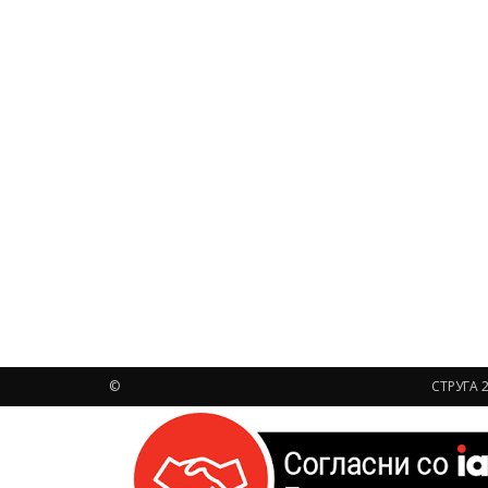
©
СТРУГА 