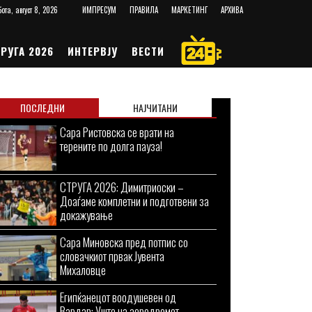
ота, август 8, 2026
ИМПРЕСУМ
ПРАВИЛА
МАРКЕТИНГ
АРХИВА
РУГА 2026
ИНТЕРВЈУ
ВЕСТИ
ПОСЛЕДНИ
НАЈЧИТАНИ
Сара Ристовска се врати на
терените по долга пауза!
СТРУГА 2026: Димитриоски –
Доаѓаме комплетни и подготвени за
докажување
Сара Миновска пред потпис со
словачкиот првак Јувента
Михаловце
Египќанецот воодушевен од
Вардар: Уште на аеродромот