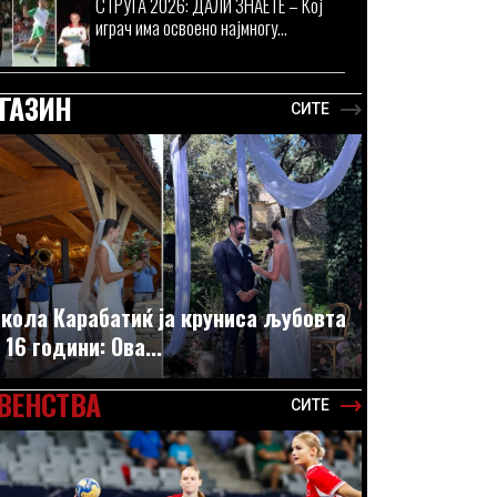
СТРУГА 2026: ДАЛИ ЗНАЕТЕ – Кој
играч има освоено најмногу...
ГАЗИН
СИТЕ
кола Карабатиќ ја круниса љубовта
 16 години: Ова...
ВЕНСТВА
СИТЕ