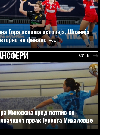
на Гора испиша историја, Шпанија
вторно во финале –...
АНСФЕРИ
СИТЕ
ра Миновска пред потпис со
овачкиот првак Јувента Михаловце