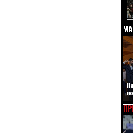
МА
Ни
по
ПР