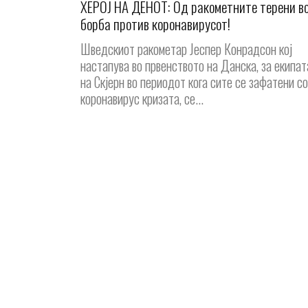
ХЕРОЈ НА ДЕНОТ: Од ракометните терени в
борба против коронавирусот!
Шведскиот ракометар Јеспер Конрадсон кој
настапува во првенството на Данска, за екипат
на Скјерн во периодот кога сите се зафатени со
коронавирус кризата, се...