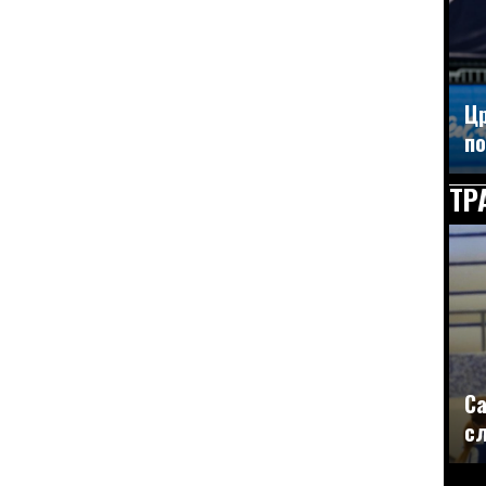
Цр
по
ТР
Са
сл